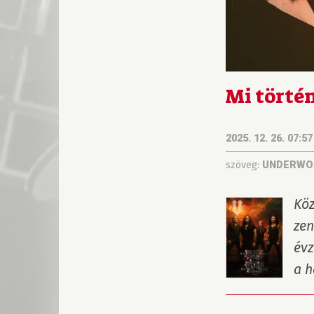
Mi történ
2025. 12. 26. 07:57
szöveg:
UNDERWO
Köz
zen
évz
a h