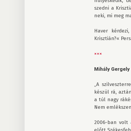
hülyéskedik, d
szedni a Kriszti
neki, mi meg ma
Haver kérdezi
Krisztián?« Pers
×××
Mihály Gergely
„A szilveszter
készül rá, aztá
a túl nagy ráké
Nem emlékszem 
2006-ban volt 
előtt Székesfeh