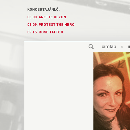
KONCERTAJÁNLÓ:
08.08. ANETTE OLZON
08.09. PROTEST THE HERO
08.15. ROSE TATTOO
cí
m
lap
×
i