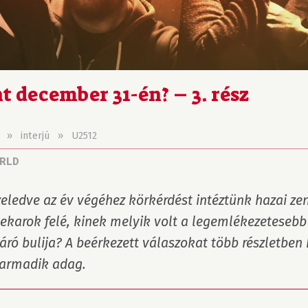
t december 31-én? – 3. rész
»
interjú
»
U2512
RLD
eledve az év végéhez körkérdést intéztünk hazai zen
ekarok felé, kinek melyik volt a legemlékezetesebb s
áró bulija? A beérkezett válaszokat több részletben kö
armadik adag.