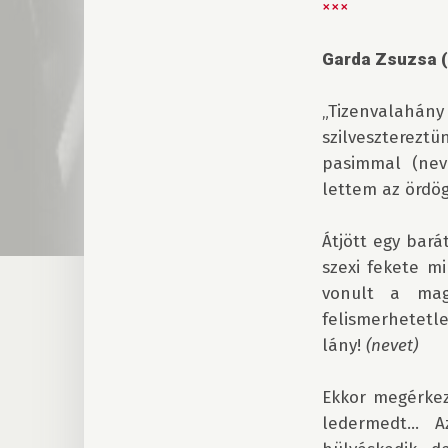
×××
Garda Zsuzsa (K
„Tizenvalahány
szilvesztereztü
pasimmal (neve
lettem az ördög,
Átjött egy barát
szexi fekete m
vonult a mag
felismerhetetle
lány! 
(nevet)
Ekkor megérkez
ledermedt... 