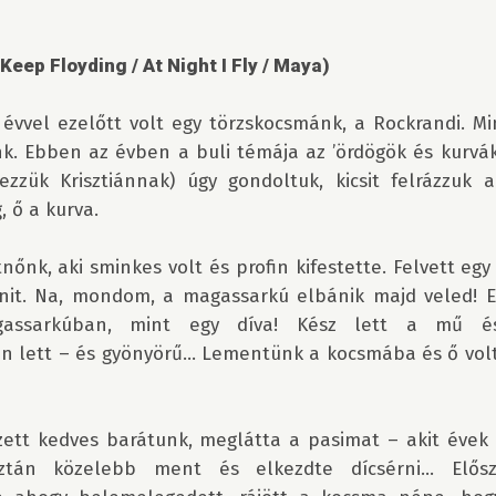
eep Floyding / At Night I Fly / Maya)
 évvel ezelőtt volt egy törzskocsmánk, a Rockrandi. Mi
nk. Ebben az évben a buli témája az ’ördögök és kurvák’ 
zzük Krisztiánnak) úgy gondoltuk, kicsit felrázzuk a
 ő a kurva.

nőnk, aki sminkes volt és profin kifestette. Felvett egy
init. Na, mondom, a magassarkú elbánik majd veled! Er
assarkúban, mint egy díva! Kész lett a mű és g
n lett – és gyönyörű... Lementünk a kocsmába és ő volt
ett kedves barátunk, meglátta a pasimat – akit évek ó
Aztán közelebb ment és elkezdte dícsérni... Előszö