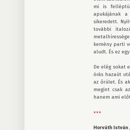
mi is fellépt
apukájának a s
sikeredett. Ny
további ital
metalhíressége
kemény parti v
aludt. És ez egy
De elég sokat e
órás hazaút ut
az őrület. És a
megint csak az
hanem ami előt
×××
Horváth István 