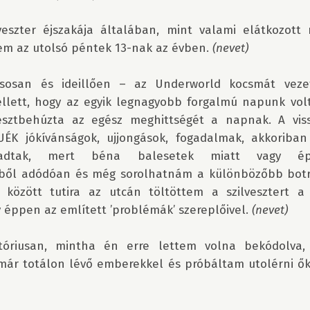
eszter éjszakája általában, mint valami elátkozott n
em az utolsó péntek 13-nak az évben. 
(nevet)
usosan és ideillően – az Underworld kocsmát vezet
ellett, hogy az egyik legnagyobb forgalmú napunk volt,
sztbehúzta az egész meghittségét a napnak. A viss
UÉK jókívánságok, ujjongások, fogadalmak, akkoriban
adtak, mert béna balesetek miatt vagy épp
ből adódóan és még sorolhatnám a különbözőbb botr
 között tutira az utcán töltöttem a szilvesztert a 
éppen az említett ’problémák’ szereplőivel. 
(nevet)
tóriusan, mintha én erre lettem volna bekódolva, 