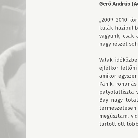
Gerő András (A
„2009–2010 kör
kulák házibuli
vagyunk, csak 
nagy részét soh
Valaki időközbe
éjfélkor fellőn
amikor egyszer 
Pánik, rohanás 
patyolattiszta 
Bay nagy totál
természetesen
megúsztam, vid
tartott ott több 