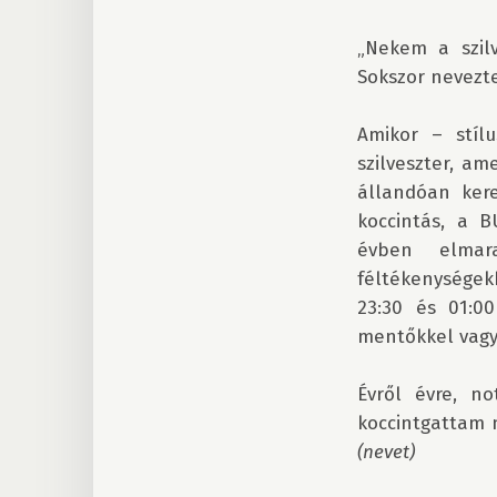
„Nekem a szilv
Sokszor nevezt
Amikor – stíl
szilveszter, am
állandóan kere
koccintás, a B
évben elmar
féltékenységek
23:30 és 01:00
mentőkkel vagy 
Évről évre, no
(nevet)