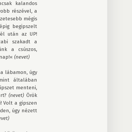
ncsak kalandos 
obb részével, a 
ezetesebb mégis 
pig begipszelt 
él után az UP! 
abi szakadt a 
nk a csúszos, 
nap!« 
(nevet)
a lábamon, úgy 
int általában 
ipszet menteni, 
rt? 
(nevet)
 Örök 
 Volt a gipszen 
den, úgy nézett 
evet)