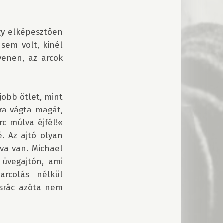
y elképesztően 
em volt, kinél 
enen, az arcok 
obb ötlet, mint 
ra vágta magát, 
 múlva éjfél!«  
. Az ajtó olyan 
va van. Michael 
üvegajtón, ami 
rcolás nélkül 
srác azóta nem 