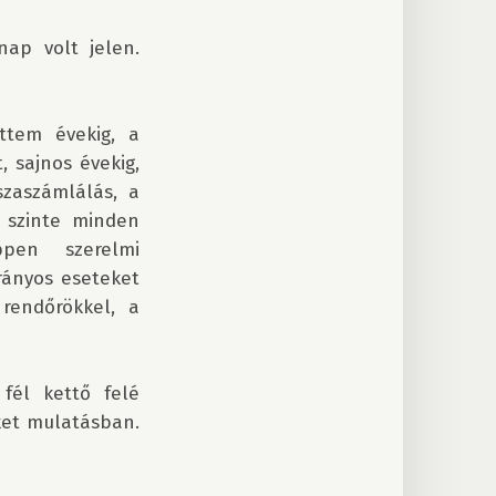
ap volt jelen. 
tem évekig, a 
 sajnos évekig, 
zaszámlálás, a 
 szinte minden 
en szerelmi 
ányos eseteket 
rendőrökkel, a 
fél kettő felé 
koccintgattam már totálon lévő emberekkel és próbáltam utolérni őket mulatásban. 