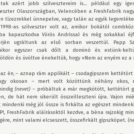
tak azért jobb szilvesztereim is… például egy ige
veszter Olaszországban, Velencében a FreshFabrik nagy
n tízezrekkel ünnepelve, vagy talán az egyik legemlék
1998-as szilveszter volt az, amikor bokától combközé
a kapaszkodva Vörös Andrissal és még sokakkal éjf
rjén ugráltunk az első sorban veszettül. Papp Sz
mikor egyszer csak dőlt a dominó és estünk-keltü
földön és üvöltve énekeltük, hogy »Nem az enyém ez a 
az én֪ – aznap rám applikált – csodagipszem kettétört 
agy okosan – mert volt közöttünk néhány okos, m
mindig 
(nevet)
 – próbáltuk a már megkötött, kettétört g
n, de hát nem sikerült összeilleszteni újra. Vajon mié
indenki még jól össze is firkálta az egészet mindenki!
!, FreshFabrik aláírásoktól kezdve, a béna rajzokig min
gére, mint valami elcseszett, összefirkált gipszköpet. 
(n