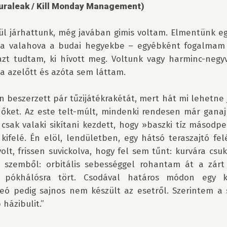
uraleak / Kill Monday Management)
ül járhattunk, még javában gimis voltam. Elmentünk eg
ba valahova a budai hegyekbe – egyébként fogalmam s
azt tudtam, ki hívott meg. Voltunk vagy harminc-negyv
a azelőtt és azóta sem láttam.

n beszerzett pár tűzijátékrakétát, mert hát mi lehetne j
i őket. Az este telt-múlt, mindenki rendesen már ganaj
csak valaki sikítani kezdett, hogy »baszki tíz másodperc
kifelé. Én elöl, lendületben, egy hátsó teraszajtó felé
volt, frissen suvickolva, hogy fel sem tűnt: kurvára csuk
 szemből: orbitális sebességgel rohantam át a zárt 
 pókhálósra tört. Csodával határos módon egy ka
eó pedig sajnos nem készült az esetről. Szerintem a 
házibulit.”
