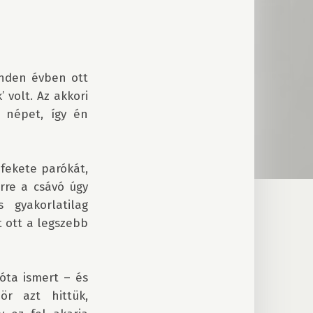
nden évben ott 
volt. Az akkori 
 népet, így én 
 fekete parókát, 
re a csávó úgy 
yakorlatilag 
 ott a legszebb 
ta ismert – és 
r azt hittük, 