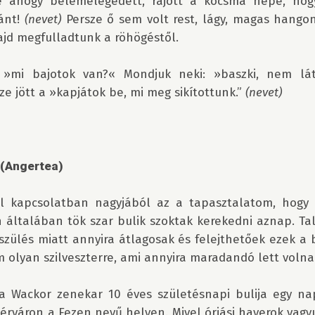
e ahogy belemelegedett, rájött a kocsma népe, hogy
ánt! 
(nevet)
 Persze ő sem volt rest, lágy, magas hangon
jd megfulladtunk a röhögéstől.

, »mi bajotok van?« Mondjuk neki: »baszki, nem lát
ze jött a »kapjátok be, mi meg sikítottunk.” 
(nevet)
 (Angertea)
rel kapcsolatban nagyjából az a tapasztalatom, hogy m
n általában tök szar bulik szoktak kerekedni aznap. Ta
szülés miatt annyira átlagosak és felejthetőek ezek a 
olyan szilveszterre, ami annyira maradandó lett volna
a Wackor zenekar 10 éves születésnapi bulija egy napp
érváron a Fezen nevű helyen. Mivel óriási haverok vagyu