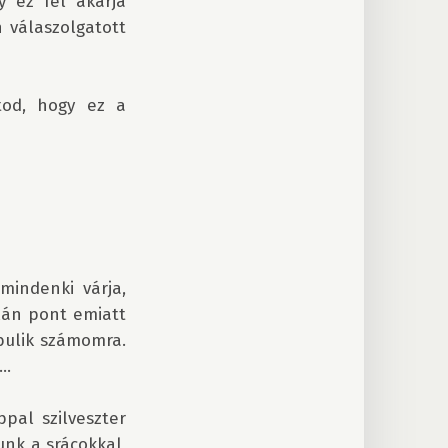
 ez fel akarja 
 válaszolgatott 
od, hogy ez a 
indenki várja, 
lán pont emiatt 
bulik számomra. 
…

al szilveszter 
nk a srácokkal, 