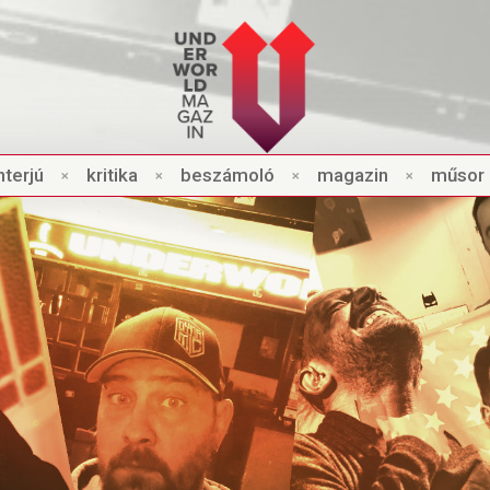
nt
e
rjú
×
kri
t
ik
a
×
beszámo
l
ó
×
magazin
×
műsor