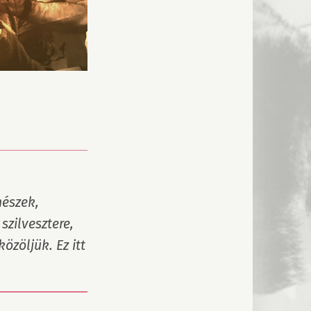
észek, 
zilvesztere, 
zöljük. Ez itt 