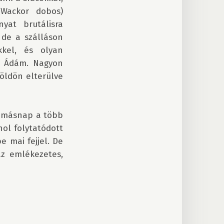
Wackor dobos) 
yat brutálisra 
de a szálláson 
el, és olyan 
ó Ádám. Nagyon 
ldön elterülve 
y másnap a több 
l folytatódott 
 mai fejjel. De 
z emlékezetes, 