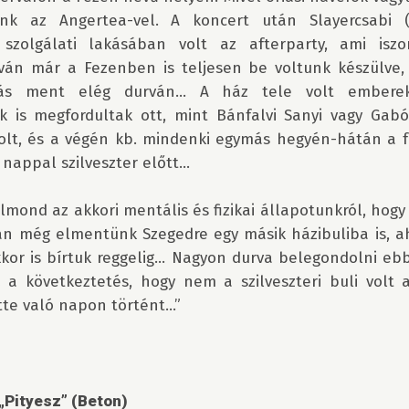
ünk az Angertea-vel. A koncert után Slayercsabi (
zolgálati lakásában volt az afterparty, ami iszon
ilván már a Fezenben is teljesen be voltunk készülve, 
ozás ment elég durván… A ház tele volt emberekk
k is megfordultak ott, mint Bánfalvi Sanyi vagy Gab
olt, és a végén kb. mindenki egymás hegyén-hátán a fö
 nappal szilveszter előtt...

lmond az akkori mentális és fizikai állapotunkról, hog
án még elmentünk Szegedre egy másik házibuliba is, aho
kkor is bírtuk reggelig… Nagyon durva belegondolni ebbe
 a következtetés, hogy nem a szilveszteri buli volt a
te való napon történt…”

„Pityesz” (Beton)