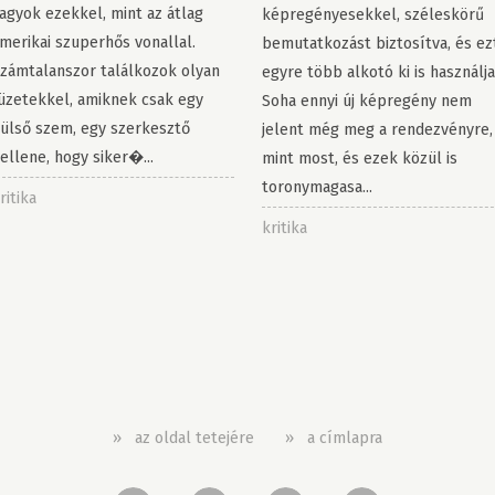
agyok ezekkel, mint az átlag
képregényesekkel, széleskörű
merikai szuperhős vonallal.
bemutatkozást biztosítva, és ez
zámtalanszor találkozok olyan
egyre több alkotó ki is használja
üzetekkel, amiknek csak egy
Soha ennyi új képregény nem
ülső szem, egy szerkesztő
jelent még meg a rendezvényre,
ellene, hogy siker�...
mint most, és ezek közül is
toronymagasa...
ritika
kritika
»
az oldal tetejére
»
a címlapra