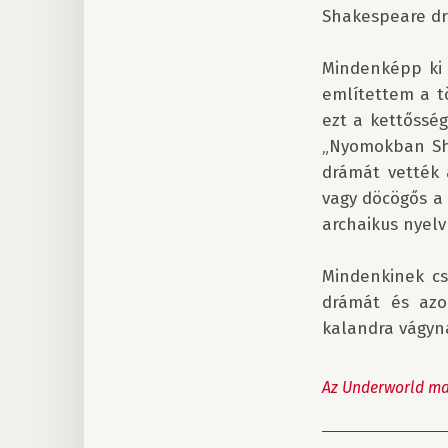
Shakespeare drá
Mindenképp ki 
említettem a t
ezt a kettősség
„Nyomokban Sha
drámát vették a
vagy döcögős a 
archaikus nyelv
Mindenkinek cs
drámát és azok
kalandra vágyna
Az Underworld ma