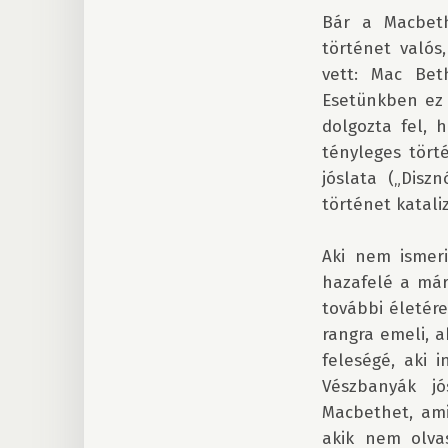
Bár a Macbeth
történet valós
vett: Mac Beth
Esetünkben ez 
dolgozta fel, 
tényleges tört
jóslata („Disz
történet katal
Aki nem ismeri
hazafelé a már 
további életér
rangra emeli, ak
feleségé, aki 
Vészbanyák jó
Macbethet, ami
akik nem olva