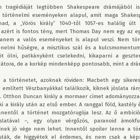
 tragédiáját legtöbben Shakespeare drámájából is
, történelmi eseményeken alapul, amit maga Shakesp
ad, a „Vörös király” 1040-től 1057-es halálig ült S
azért is fontos tény, mert Thomas Day nem egy az e
hanem a valós eseményeket is alapul veszi. Nem tör
énelmi hűségre, a misztikus szál és a kulcsmomentum
nót ölni, patkányként cselekedni, kikaparni a geszteny
izátora, de a korkép mindenképp pontosabb, mint a drá
 a történetet, azoknak röviden: Macbeth egy sikeres
említett Vészbanyákkal találkozik, kiknek jóslata rán
e. Otthon Duncan király a mormaer címet adományozza ne
i a király után az első ember. A ranggal föld, kastély és
innentől a történet mozgatórugója lesz. Az ő ambíciói
slatával –, egy olyan vérgőzös, paranoid ámokfut
nek jó vége nem lehet. Innentől spoiler lenne a tör
sták, de higgyétek el érdemes, és nem csak a kép