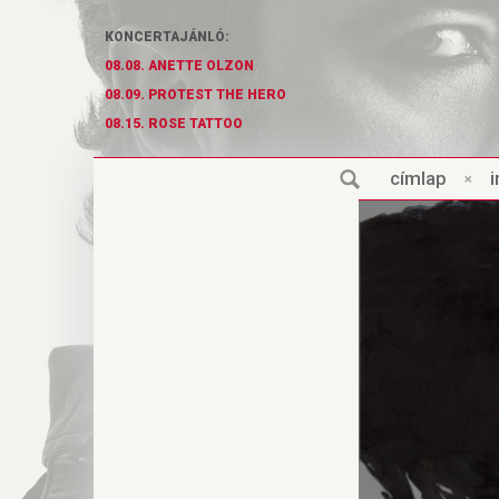
KONCERTAJÁNLÓ:
08.08. ANETTE OLZON
08.09. PROTEST THE HERO
08.15. ROSE TATTOO
cí
m
lap
×
i