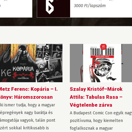
etz Ferenc: Kopária – I.
Szalay Kristóf–Márok
könyv: Háromszorosan
Attila: Tabulas Rasa –
Végtelenbe zárva
ki ismer tudja, hogy a magyar
épregények nagy barátja és
A Budapest Comic Con egyik nag
ámogatója vagyok, talán pont
pozitívuma, hogy kiemelten
zért sokkal kritikusabb is
foglalkoznak a magyar