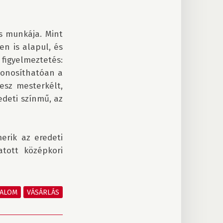
 munkája. Mint 
 is alapul, és 
figyelmeztetés: 
onosíthatóan a 
esz mesterkélt, 
deti színmű, az 
rik az eredeti 
tott középkori 
TALOM
VÁSÁRLÁS