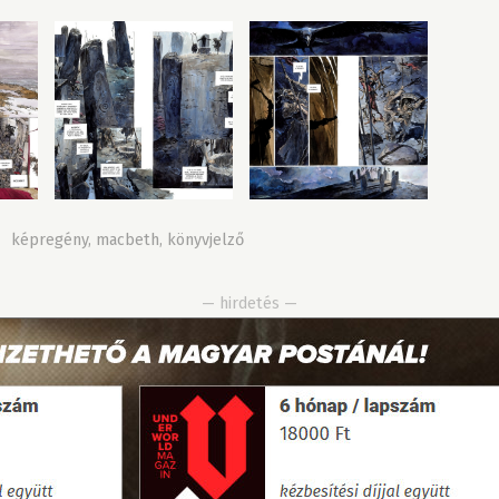
»
képregény
,
macbeth
,
könyvjelző
— hirdetés —