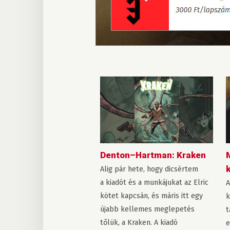
Denton–Hartman: Kraken
M
Alig pár hete, hogy dicsértem
a kiadót és a munkájukat az Elric
A
kötet kapcsán, és máris itt egy
k
újabb kellemes meglepetés
t
tőlük, a Kraken. A kiadó
e