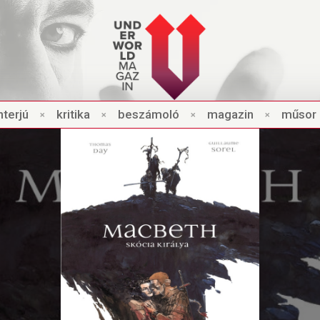
nt
e
rjú
×
kri
t
ik
a
×
beszámo
l
ó
×
magazin
×
műsor