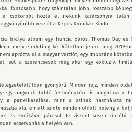
térre Shakespeare tragédiája, milyen filmfeldolgozáso
kal fontosabb, hogy számtalan jobb, rosszabb képregé
l a csokorból hozta el nekünk karácsonyra talán 
eggyönyörűbb verziót a Képes Krónikák Kiadó.

cia királya album egy francia páros, Thomas Day és G
ája, mely eredetileg két kötetben jelent meg 2019-be
 nem aprózta el a magyar verziót, egy impozáns kötetb
tet, sőt a szerencsések még akár egy exkluzív, limitá
élegzetelállítóan gyönyörű. Minden rajz, minden oldal 
y-egy nagyobb tabló festményként is megállna a he
gy a panelkezelése, mint a színek használata mi
asztja alá, emiatt szinte minden oldalt beleng a baljó
rel és erotikával párosul. Ez viszont sosem öncélú, 
nden ecsetvonás a helyén van.
