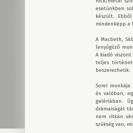
rock/metal szín
esetünkben sok
készült. Ebbő
mindenképp a l
A Macbeth, Skó
lenyűgöző munk
A kiadó viszont
teljes történe
beszerezhetik.

Sorel munkája l
és valóban, eg
galériában. Ú
drámaiságát tám
nem ritkán vér
szükség van, mi