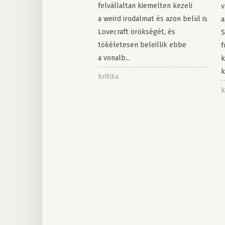
felvállaltan kiemelten kezeli
v
a weird irodalmat és azon belül is
a
Lovecraft örökségét, és
S
tökéletesen beleillik ebbe
f
a vonalb...
k
k
kritika
k