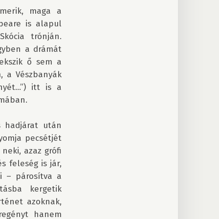
merik, maga a 
eare is alapul 
kócia trónján. 
gyben a drámát 
ekszik ő sem a 
, a Vészbanyák 
ét…”) itt is a 
mában.

 hadjárat után 
yomja pecsétjét 
ki, azaz grófi 
 feleség is jár, 
 – párosítva a 
ásba kergetik 
ténet azoknak, 
regényt hanem 