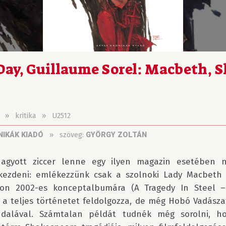
ay, Guillaume Sorel: Macbeth, S
»
kritika
»
U2512
»
szöveg:
NIKÁK KIADÓ
GYÖRGY ZOLTÁN
hagyott ziccer lenne egy ilyen magazin esetében 
ezdeni: emlékezzünk csak a szolnoki Lady Macbeth z
ion 2002-es konceptalbumára (A Tragedy In Steel – 
 a teljes történetet feldolgozza, de még Hobó Vadászat
dalával. Számtalan példát tudnék még sorolni, ho