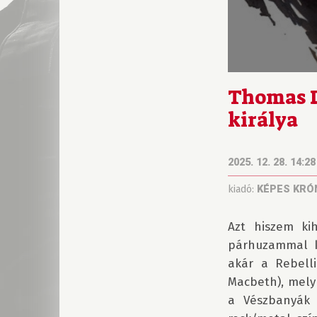
Thomas D
királya
2025. 12. 28. 14:28
kiadó:
KÉPES KRÓ
Azt hiszem ki
párhuzammal k
akár a Rebell
Macbeth), mely
a Vészbanyák 