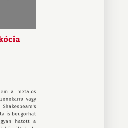
kócia
nem a metalos 
enekarra vagy 
Shakespeare's 
a is beugorhat 
gyan hatott a 