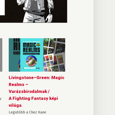
Livingstone–Green: Magic
Realms –
Varázsbirodalmak /
A Fighting Fantasy képi
y
világa
Legutóbb a Chez Kane