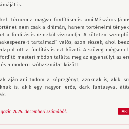
máját is.

kell térnem a magyar fordításra is, ami Mészáros János
örténet nem csak a drámán, hanem történelmi tényeken
et a fordítás is remekül visszaadja. A köteten szereplő 
kespeare-t tartalmaz!” valós, azon részek, ahol beaz
lapul ott a fordítás is ezt követi. A szöveg mégsem l
fordító mesteri módon találta meg az egyensúlyt az ere
 és a modern szóhasználat között.

ak ajánlani tudom a képregényt, azoknak is, akik isme
nak is, akik egy nagyon erős, dark fantasyval átita
k. 

TAR
gazin 2025. decemberi számából.