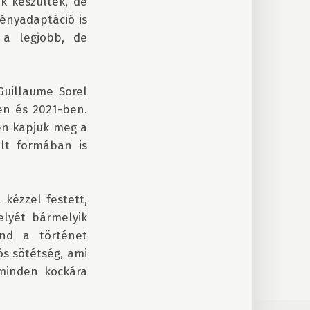
k készültek, de 
nyadaptáció is 
a legjobb, de 
uillaume Sorel 
n és 2021-ben. 
en kapjuk meg a 
lt formában is 
kézzel festett, 
lyét bármelyik 
nd a történet 
s sötétség, ami 
minden kockára 