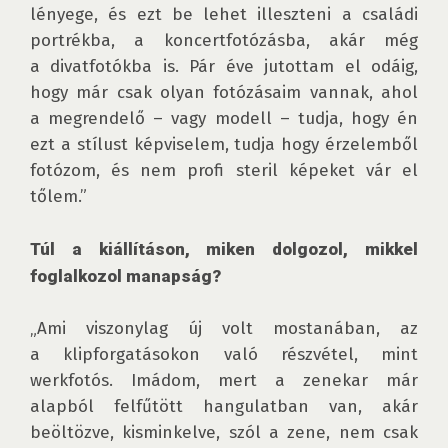
lényege, és ezt be lehet illeszteni a családi 
portrékba, a koncertfotózásba, akár még 
a divatfotókba is. Pár éve jutottam el odáig, 
hogy már csak olyan fotózásaim vannak, ahol 
a megrendelő – vagy modell – tudja, hogy én 
ezt a stílust képviselem, tudja hogy érzelemből 
fotózom, és nem profi steril képeket vár el 
tőlem.”

Túl a kiállításon, miken dolgozol, mikkel 
foglalkozol manapság?
„Ami viszonylag új volt mostanában, az 
a klipforgatásokon való részvétel, mint 
werkfotós. Imádom, mert a zenekar már 
alapból felfűtött hangulatban van, akár 
beöltözve, kisminkelve, szól a zene, nem csak 