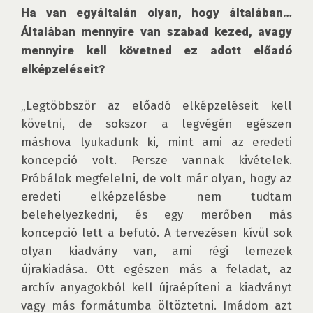
Ha van egyáltalán olyan, hogy általában… 
Általában mennyire van szabad kezed, avagy 
mennyire kell követned ez adott előadó 
elképzeléseit?
„Legtöbbször az előadó elképzeléseit kell 
követni, de sokszor a legvégén egészen 
máshova lyukadunk ki, mint ami az eredeti 
koncepció volt. Persze vannak kivételek. 
Próbálok megfelelni, de volt már olyan, hogy az 
eredeti elképzelésbe nem tudtam 
belehelyezkedni, és egy merőben más 
koncepció lett a befutó. A tervezésen kívül sok 
olyan kiadvány van, ami régi lemezek 
újrakiadása. Ott egészen más a feladat, az 
archív anyagokból kell újraépíteni a kiadványt 
vagy más formátumba öltöztetni. Imádom azt 