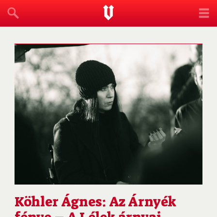
Köhler Ágnes: Az Árnyék