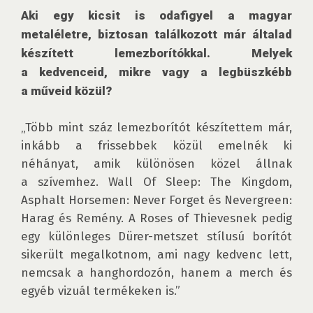
Aki egy kicsit is odafigyel a magyar 
metaléletre, biztosan találkozott már általad 
készített lemezborítókkal. Melyek 
a kedvenceid, mikre vagy a legbüszkébb 
a műveid közül?
„Több mint száz lemezborítót készítettem már, 
inkább a frissebbek közül emelnék ki 
néhányat, amik különösen közel állnak 
a szívemhez. Wall Of Sleep: The Kingdom, 
Asphalt Horsemen: Never Forget és Nevergreen: 
Harag és Remény. A Roses of Thievesnek pedig 
egy különleges Dürer-metszet stílusú borítót 
sikerült megalkotnom, ami nagy kedvenc lett, 
nemcsak a hanghordozón, hanem a merch és 
egyéb vizuál termékeken is.”
