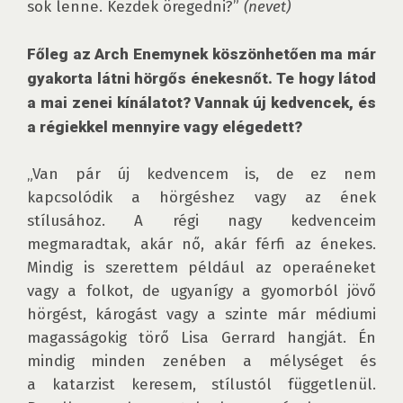
sok lenne. Kezdek öregedni?” 
(nevet)
Főleg az Arch Enemynek köszönhetően ma már 
gyakorta látni hörgős énekesnőt. Te hogy látod 
a mai zenei kínálatot? Vannak új kedvencek, és 
a régiekkel mennyire vagy elégedett?
„Van pár új kedvencem is, de ez nem 
kapcsolódik a hörgéshez vagy az ének 
stílusához. A régi nagy kedvenceim 
megmaradtak, akár nő, akár férfi az énekes. 
Mindig is szerettem például az operaéneket 
vagy a folkot, de ugyanígy a gyomorból jövő 
hörgést, károgást vagy a szinte már médiumi 
magasságokig törő Lisa Gerrard hangját. Én 
mindig minden zenében a mélységet és 
a katarzist keresem, stílustól függetlenül. 