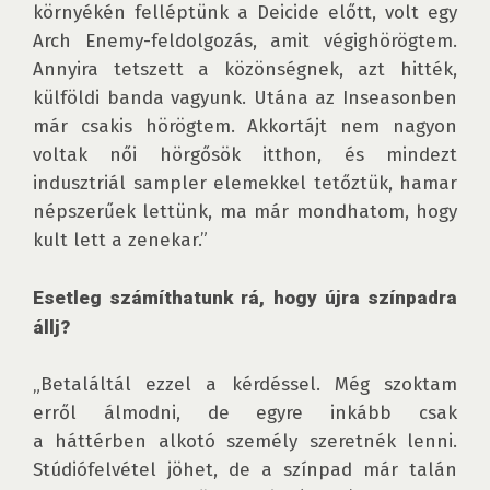
környékén felléptünk a Deicide előtt, volt egy 
Arch Enemy-feldolgozás, amit végighörögtem. 
Annyira tetszett a közönségnek, azt hitték, 
külföldi banda vagyunk. Utána az Inseasonben 
már csakis hörögtem. Akkortájt nem nagyon 
voltak női hörgősök itthon, és mindezt 
indusztriál sampler elemekkel tetőztük, hamar 
népszerűek lettünk, ma már mondhatom, hogy 
kult lett a zenekar.” 

Esetleg számíthatunk rá, hogy újra színpadra 
állj?
„Betaláltál ezzel a kérdéssel. Még szoktam 
erről álmodni, de egyre inkább csak 
a háttérben alkotó személy szeretnék lenni. 
Stúdiófelvétel jöhet, de a színpad már talán 