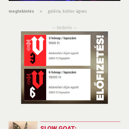
»
galéria
,
köhler ágnes
megtekintés
— hirdetés —
SLOW GOAT: