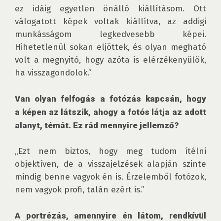
ez idáig egyetlen önálló kiállításom. Ott 
válogatott képek voltak kiállítva, az addigi 
munkásságom legkedvesebb képei. 
Hihetetlenül sokan eljöttek, és olyan megható 
volt a megnyitó, hogy azóta is elérzékenyülök, 
ha visszagondolok.” 

Van olyan felfogás a fotózás kapcsán, hogy 
a képen az látszik, ahogy a fotós látja az adott 
alanyt, témát. Ez rád mennyire jellemző?
„Ezt nem biztos, hogy meg tudom ítélni 
objektíven, de a visszajelzések alapján szinte 
mindig benne vagyok én is. Érzelemből fotózok, 
nem vagyok profi, talán ezért is.”

A portrézás, amennyire én látom, rendkívül 