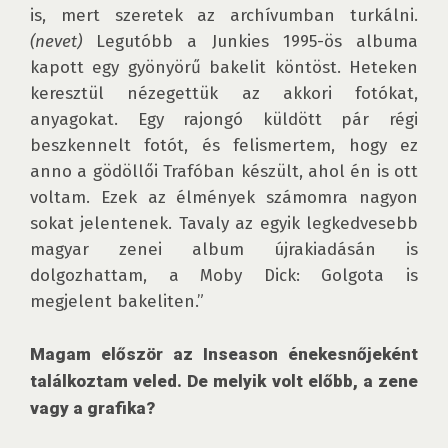
is, mert szeretek az archívumban turkálni. 
(nevet)
 Legutóbb a Junkies 1995-ös albuma 
kapott egy gyönyörű bakelit köntöst. Heteken 
keresztül nézegettük az akkori fotókat, 
anyagokat. Egy rajongó küldött pár régi 
beszkennelt fotót, és felismertem, hogy ez 
anno a gödöllői Trafóban készült, ahol én is ott 
voltam. Ezek az élmények számomra nagyon 
sokat jelentenek. Tavaly az egyik legkedvesebb 
magyar zenei album újrakiadásán is 
dolgozhattam, a Moby Dick: Golgota is 
megjelent bakeliten.”

Magam először az Inseason énekesnőjeként 
találkoztam veled. De melyik volt előbb, a zene 
vagy a grafika?