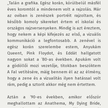
„Talán a grafika. Egész korán, körülbelül másfél 
éves koromtól a mindenem volt a rajzolás. Már 
az oviban is zenészek portréit rajzoltam, és 
később komoly sikereket értem el iskolai és 
országos rajzversenyeken. Mindig is azt éreztem, 
hogy nekem a képi kifejezés az első, a vizuális 
kommunikáció a legfontosabb. A zenével is 
egész korán szerelembe estem, Anyukám 
Queent, Pink Floydot, és Eddát hallgatott 
nagyon sokat a ’80-as években. Apukám volt 
a gödöllői mozi vezetője, titokban beszöktem 
A Fal vetítésére, máig bennem él az az élmény, 
hogy a zene és a vizualitás ilyen hatással volt 
rám, pedig a sztorit akkor még nem értettem.

Aztán a ’90-es években, amikor először 
meghallottam az Anathema, My Dying Bride, 