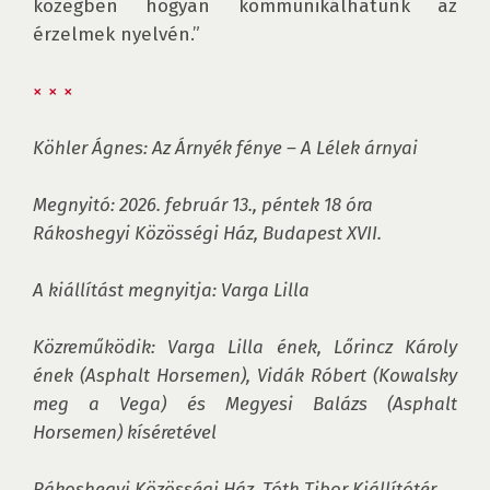
közegben hogyan kommunikálhatunk az 
érzelmek nyelvén.”

× × ×
Köhler Ágnes: Az Árnyék fénye – A Lélek árnyai

Megnyitó: 2026. február 13., péntek 18 óra

Rákoshegyi Közösségi Ház, Budapest XVII.

A kiállítást megnyitja: Varga Lilla

Közreműködik: Varga Lilla ének, Lőrincz Károly 
ének (Asphalt Horsemen), Vidák Róbert (Kowalsky 
meg a Vega) és Megyesi Balázs (Asphalt 
Horsemen) kíséretével

Rákoshegyi Közösségi Ház, Tóth Tibor Kiállítótér
