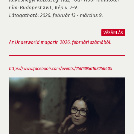
Cím: Budapest XVII., Kép u. 7-9.

Látogatható: 2026. február 13 - március 9.
VÁSÁRLÁS
Az Underworld magazin 2026. februári számából.
https://www.facebook.com/events/25613956168256605