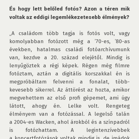
És hogy lett belőled fotós? Azon a téren mik 
voltak az eddigi legemlékezetesebb élmények?
„A családom több tagja is fotós volt, vagy 
komolyabban fotózott még a ’70-es, ’80-as 
években, hatalmas családi fotóarchívumunk 
van, kezdve a 20. század elejétől. Mindig is 
lenyűgöztek a régi képek. Régen még filmre 
fotóztam, aztán a digitális korszakkal én is 
megpróbáltam felvenni a fonalat, több-
kevesebb sikerrel. Az áttörést az hozta, amikor 
megvehettem az első profi gépemet, ami úgy 
látott, ahogy én. Lelke volt. Rengeteg 
élményem van a fotózással. A legelső talán 
a 2004-es Wacken, ahol árokból és a színpadról 
is fotózhattam. A legintenzívebbek 
a koncertfotózások voltak mindig is, de imádok 