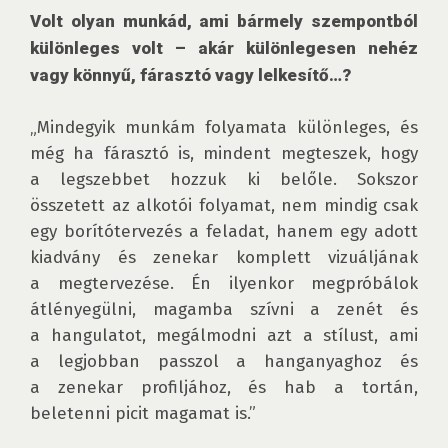
Volt olyan munkád, ami bármely szempontból 
különleges volt – akár különlegesen nehéz 
vagy könnyű, fárasztó vagy lelkesítő…?
„Mindegyik munkám folyamata különleges, és 
még ha fárasztó is, mindent megteszek, hogy 
a legszebbet hozzuk ki belőle. Sokszor 
összetett az alkotói folyamat, nem mindig csak 
egy borítótervezés a feladat, hanem egy adott 
kiadvány és zenekar komplett vizuáljának 
a megtervezése. Én ilyenkor megpróbálok 
átlényegülni, magamba szívni a zenét és 
a hangulatot, megálmodni azt a stílust, ami 
a legjobban passzol a hanganyaghoz és 
a zenekar profiljához, és hab a tortán, 
beletenni picit magamat is.” 
