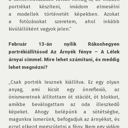
portrékat készíteni, imádom elmesélni 
a modellek történetét képekben. Azokat 
a fotózásokat szeretem, ahol inkább 
kivülállóként vagyok jelen.”

Február 13-án nyílik Rákoshegyen 
portrékiállításod Az Árnyék fénye – A Lélek 
árnyai címmel. Mire lehet számítani, és meddig 
lehet megnézni?
„Csak portrék lesznek kiállítva. Ez egy olyan 
anyag, ami kicsit egy önreflexió, az 
önismeretnek állítottam öt stációt, öt blokkot, 
amikbe beválogattam az oda illeszkedő 
képeket. Ahogy belépünk a sötétségbe, 
magunkra ismerünk, befogadjuk az árnyékot, és 
ezzel elkezd megszületni a fény. Nem egy vidám 