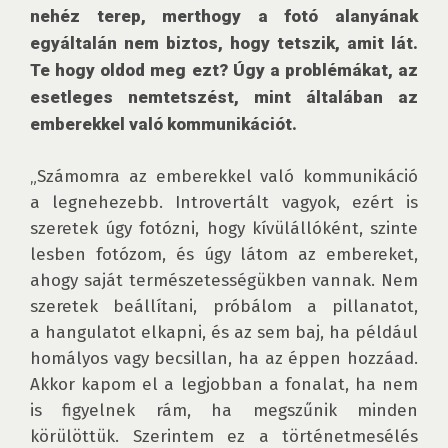
nehéz terep, merthogy a fotó alanyának 
egyáltalán nem biztos, hogy tetszik, amit lát. 
Te hogy oldod meg ezt? Úgy a problémákat, az 
esetleges nemtetszést, mint általában az 
emberekkel való kommunikációt.
„Számomra az emberekkel való kommunikáció 
a legnehezebb. Introvertált vagyok, ezért is 
szeretek úgy fotózni, hogy kívülállóként, szinte 
lesben fotózom, és úgy látom az embereket, 
ahogy saját természetességükben vannak. Nem 
szeretek beállítani, próbálom a pillanatot, 
a hangulatot elkapni, és az sem baj, ha például 
homályos vagy becsillan, ha az éppen hozzáad. 
Akkor kapom el a legjobban a fonalat, ha nem 
is figyelnek rám, ha megszűnik minden 
körülöttük. Szerintem ez a történetmesélés 