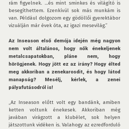
rám figyelnek. …és mint sminkes és világító is 
besegíthettem. Ezenkívül sok más munkám is 
van. Például dolgozom egy gödöllői gyerektábor 
vizuálján már évek óta, az igazi mesevilág.” 

Az Inseason első demója idején még nagyon 
nem volt általános, hogy nők énekeljenek 
metalcsapatokban, pláne nem, hogy 
hörögjenek. Hogy jött ez az irány? Hogy élted 
meg akkoriban a zenekarosdit, és hogy látod 
manapság? Mesélj, kérlek, a zenei 
pályafutásodról is!
„Az Inseason előtt volt egy bandánk, amiben 
ketten voltunk énekesek. Akkoriban még 
javában virágzott a klubélet, sok helyen 
játszottunk vidéken is. Valahogy az ezredforduló 