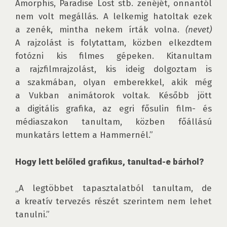
Amorphis, Paradise Lost stb. zenéjét, onnantól 
nem volt megállás. A lelkemig hatoltak ezek 
a zenék, mintha nekem írták volna. 
(nevet)
A rajzolást is folytattam, közben elkezdtem 
fotózni kis filmes gépeken. Kitanultam 
a rajzfilmrajzolást, kis ideig dolgoztam is 
a szakmában, olyan emberekkel, akik még 
a Vukban animátorok voltak. Később jött 
a digitális grafika, az egri fősulin film- és 
médiaszakon tanultam, közben főállású 
munkatárs lettem a Hammernél.” 

Hogy lett belőled grafikus, tanultad-e bárhol?
„A legtöbbet tapasztalatból tanultam, de 
a kreatív tervezés részét szerintem nem lehet 
tanulni.”
