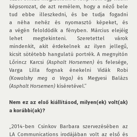
képsorozat, de azt remélem, hogy a néző bele 
tud ebbe illeszkedni, és be tudja fogadni 
a néha nehéz és nyomasztó képeket, és 
a végén feloldódik a fényben. Március elejéig 
lehet megtekinteni. Szeretettel várok 
mindenkit, akit érdekelnek az ilyen jellegű, 
kicsit sötétebb hangulatú portrék. A megnyitón 
Lőrincz Karcsi 
(Asphalt Horsemen)
 és felesége, 
Varga Lilla fognak énekelni Vidák Robi 
(Kowalsky meg a Vega)
 és Megyesi Balázs 
(Asphalt Horsemen)
 kíséretével.”

Nem ez az első kiállításod, milyen(ek) volt(ak) 
a korábbi(ak)?
„2014-ben Csinkov Barbara szervezésében az 
LA Commu­­nications irodájában volt az első és 