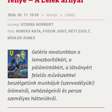
fénye – A Lélek árnyai
»
interjú
»
U2602
2026. 02. 11. 10:35
szöveg:
UZSEKA NORBERT
fotó:
HUNYÁS KATA, FODOR JUDIT, RÉTI ZSOLT,
KÖHLER ÁGNES
Galéria rovatunkban a 
lemezborítókért, a 
pólómintákért, a látványért 
felelős művészekkel 
beszélgetünk munkájuk (szenvedélyük!) 
örömeiről, nehézségeiről és persze 
személyes hátterükről.