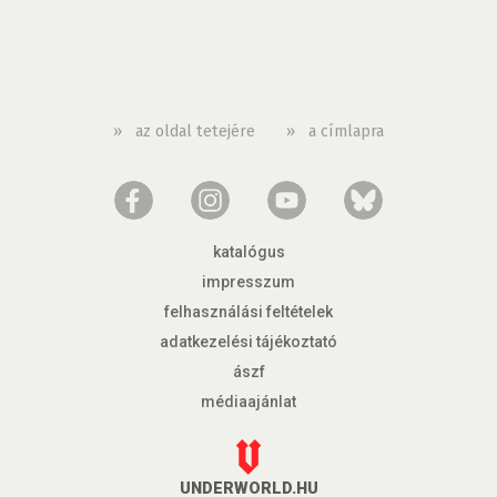
»
az oldal tetejére
»
a címlapra
katalógus
impresszum
felhasználási feltételek
adatkezelési tájékoztató
ászf
médiaajánlat
UNDERWORLD.HU