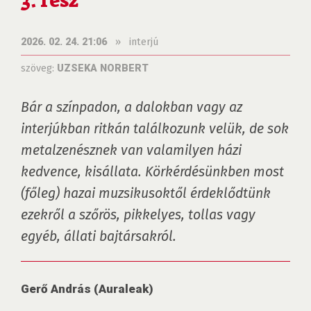
3. rész
»
interjú
2026. 02. 24. 21:06
szöveg:
UZSEKA NORBERT
Bár a színpadon, a dalokban vagy az 
interjúkban ritkán találkozunk velük, de sok 
metalzenésznek van valamilyen házi 
kedvence, kisállata. Körkérdésünkben most 
(főleg) hazai muzsikusoktől érdeklődtünk 
ezekről a szőrös, pikkelyes, tollas vagy 
egyéb, állati bajtársakról.
Gerő András (Auraleak)