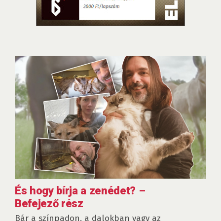
És hogy bírja a zenédet? –
Befejező rész
Bár a színpadon, a dalokban vagy az