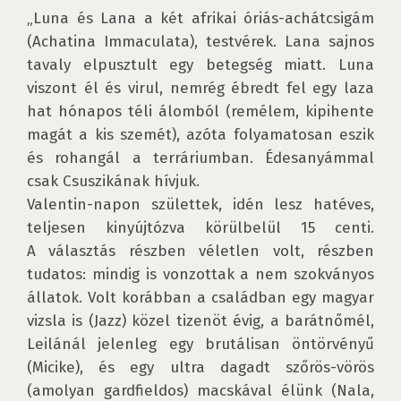
„Luna és Lana a két afrikai óriás-achátcsigám 
(Achatina Immaculata), testvérek. Lana sajnos 
tavaly elpusztult egy betegség miatt. Luna 
viszont él és virul, nemrég ébredt fel egy laza 
hat hónapos téli álomból (remélem, kipihente 
magát a kis szemét), azóta folyamatosan eszik 
és rohangál a terráriumban. Édesanyámmal 
csak Csuszikának hívjuk.

Valentin-napon születtek, idén lesz hatéves, 
teljesen kinyújtózva körülbelül 15 centi. 
A választás részben véletlen volt, részben 
tudatos: mindig is vonzottak a nem szokványos 
állatok. Volt korábban a családban egy magyar 
vizsla is (Jazz) közel tizenöt évig, a barátnőmél, 
Leilánál jelenleg egy brutálisan öntörvényű 
(Micike), és egy ultra dagadt szőrös-vörös 
(amolyan gardfieldos) macskával élünk (Nala, 