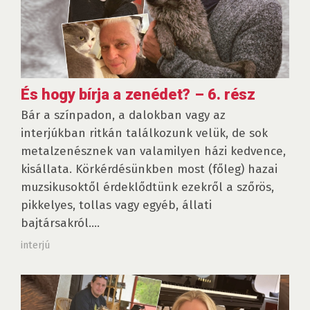
És hogy bírja a zenédet? – 6. rész
Bár a színpadon, a dalokban vagy az
interjúkban ritkán találkozunk velük, de sok
metalzenésznek van valamilyen házi kedvence,
kisállata. Körkérdésünkben most (főleg) hazai
muzsikusoktől érdeklődtünk ezekről a szőrös,
pikkelyes, tollas vagy egyéb, állati
bajtársakról....
interjú