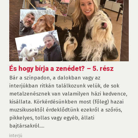
És hogy bírja a zenédet? – 5. rész
Bár a színpadon, a dalokban vagy az
interjúkban ritkán találkozunk velük, de sok
metalzenésznek van valamilyen házi kedvence,
kisállata. Körkérdésünkben most (főleg) hazai
muzsikusoktől érdeklődtünk ezekről a szőrös,
pikkelyes, tollas vagy egyéb, állati
bajtársakról....
interjú