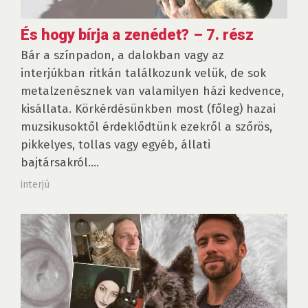
És hogy bírja a zenédet? – 7. rész
Bár a színpadon, a dalokban vagy az
interjúkban ritkán találkozunk velük, de sok
metalzenésznek van valamilyen házi kedvence,
kisállata. Körkérdésünkben most (főleg) hazai
muzsikusoktől érdeklődtünk ezekről a szőrös,
pikkelyes, tollas vagy egyéb, állati
bajtársakról....
interjú