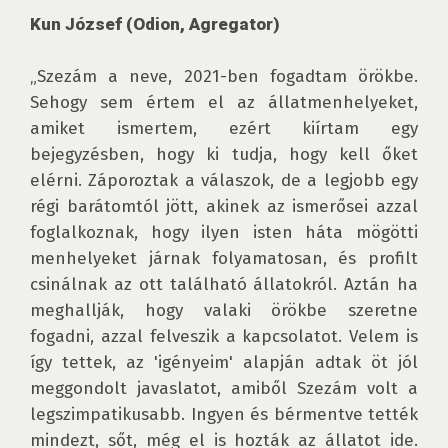
Kun József (Odion, Agregator)
„Szezám a neve, 2021-ben fogadtam örökbe. 
Sehogy sem értem el az állatmenhelyeket, 
amiket ismertem, ezért kiírtam egy 
bejegyzésben, hogy ki tudja, hogy kell őket 
elérni. Záporoztak a válaszok, de a legjobb egy 
régi barátomtól jött, akinek az ismerősei azzal 
foglalkoznak, hogy ilyen isten háta mögötti 
menhelyeket járnak folyamatosan, és profilt 
csinálnak az ott található állatokról. Aztán ha 
meghallják, hogy valaki örökbe szeretne 
fogadni, azzal felveszik a kapcsolatot. Velem is 
így tettek, az 'igényeim' alapján adtak öt jól 
meggondolt javaslatot, amiből Szezám volt a 
legszimpatikusabb. Ingyen és bérmentve tették 
mindezt, sőt, még el is hozták az állatot ide. 