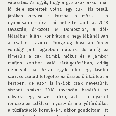
választás. Az egyik, hogy a gyerekek akkor már 
jó ideje szerettek volna egy cuki, kis testű, 
játékos kutyust a kertbe, a másik – a 
nyomósabb – érv, ami mellette szólt, az 2018 
tavaszán, érkezett. Mi Domoszlón, a dél-
Mátrában élünk, konkrétan a hegy lábánál van 
a családi házunk. Rengeteg hívatlan 'erdei 
vendég' járt régebben nálunk, de amíg ez 
kimerült a cuki bambi, mókus és a jámbor 
muflon kertben való sétálgatásában, addig 
nem volt baj. Aztán egyik télen egy kisebb 
szarvas család lelegelte az összes örökzöldet a 
kertben, de azon is inkább csak nevettünk. 
Viszont amikor 2018 tavaszán besétált az 
udvarra egy veszett róka, aztán a nyártól 
rendszeres találtam nyest- és menyétürüléket 
a tűzifatároló környékén, akkor gondoltam, itt 