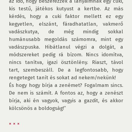
az idő, hogy beszerezzek a lányaimnak egy cuki, 
kis testű, játékos kutyust a kertbe. Az más 
kérdés, hogy a cuki faktor mellett ez egy 
kegyetlen, elszánt, fáradhatatlan, vakmerő 
vadászkutya, de még mindig sokkal 
humánusabb megoldás számomra, mint egy 
vadászpuska. Hibátlanul végzi a dolgát, a 
módszereket pedig rá bízom. Nincs idomítva, 
nincs tanítva, igazi ösztönlény. Riaszt, távol 
tart, szembeszáll. De a legfontosabb, hogy 
rengeteget tanít és sokat ad nekem/nekünk!

És hogy hogy bírja a zenémet? Fogalmam sincs. 
De nem is számít. A fontos az, hogy a zenészt 
bírja, aki én vagyok, vagyis a gazdit, és akkor 
kölcsönös a boldogság!”

× × ×