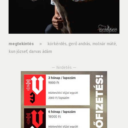
»
körkérdés
,
gerő andrás
,
molnár máté
,
megtekintés
kun józsef
,
darvas ádám
— hirdetés —