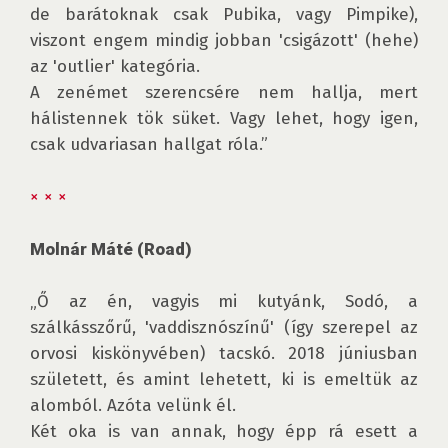
de barátoknak csak Pubika, vagy Pimpike), 
viszont engem mindig jobban 'csigázott' (hehe) 
az 'outlier' kategória.

A zenémet szerencsére nem hallja, mert 
hálistennek tök süket. Vagy lehet, hogy igen, 
csak udvariasan hallgat róla.”

× × ×
Molnár Máté (Road)
„Ő az én, vagyis mi kutyánk, Sodó, a 
szálkásszőrű, 'vaddisznószínű' (így szerepel az 
orvosi kiskönyvében) tacskó. 2018 júniusban 
született, és amint lehetett, ki is emeltük az 
alomból. Azóta velünk él.

Két oka is van annak, hogy épp rá esett a 