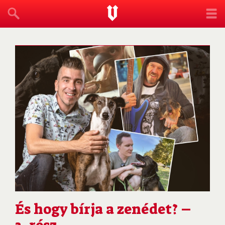
És hogy bírja a zenédet? –