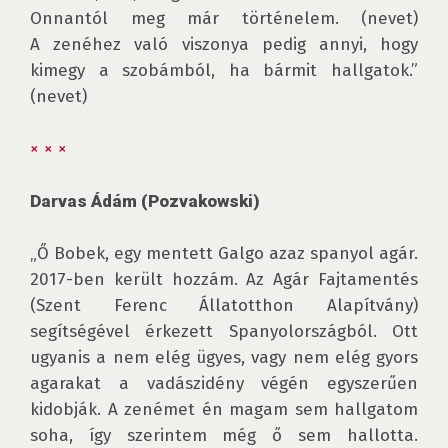
Onnantól meg már történelem. (nevet) 
A zenéhez való viszonya pedig annyi, hogy 
kimegy a szobámból, ha bármit hallgatok.” 
(nevet)

× × ×
Darvas Ádám (Pozvakowski)
„Ő Bobek, egy mentett Galgo azaz spanyol agár. 
2017-ben került hozzám. Az Agár Fajtamentés 
(Szent Ferenc Állatotthon Alapítvány) 
segítségével érkezett Spanyolországból. Ott 
ugyanis a nem elég ügyes, vagy nem elég gyors 
agarakat a vadászidény végén egyszerűen 
kidobják. A zenémet én magam sem hallgatom 
soha, így szerintem még ő sem hallotta. 