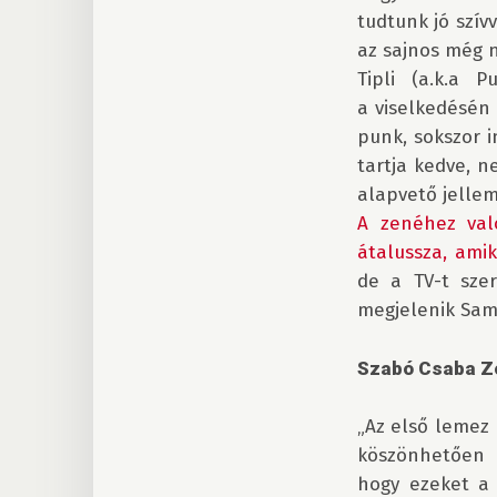
tudtunk jó szív
az sajnos még n
Tipli (a.k.a 
a viselkedésén 
punk, sokszor i
tartja kedve, n
A zenéhez val
átalussza, ami
de a TV-t szer
megjelenik Sam
Szabó Csaba Zo
„Az első lemez 
köszönhetően r
hogy ezeket a 