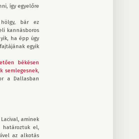
i, így egyelőre 
hölgy, bár ez 
eli kannásboros 
yik, ha épp úgy 
ajtájának egyik 
etően békésen 
zük semlegesnek
, 
or a Dallasban 
Lacival, aminek 
határoztuk el, 
vel az alkotás 