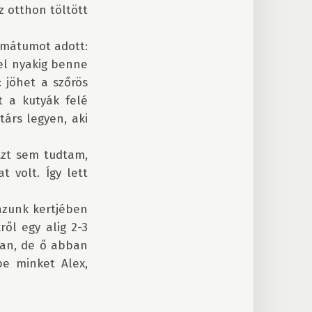
 otthon töltött 
mátumot adott: 
el nyakig benne 
jöhet a szőrös 
t a kutyák felé 
árs legyen, aki 
Azt sem tudtam, 
 volt. Így lett 
zunk kertjében 
ől egy alig 2-3 
an, de ő abban 
e minket Alex, 