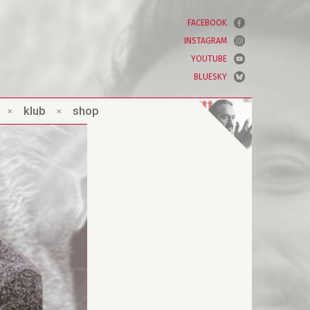
FACEBOOK
INSTAGRAM
YOUTUBE
BLUESKY
×
klub
×
shop