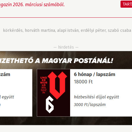
TAR
gazin 2026. márciusi számából.
»
körkérdés
,
horváth martina
,
alapi istván
,
erdélyi péter
,
szabó csaba
— hirdetés —