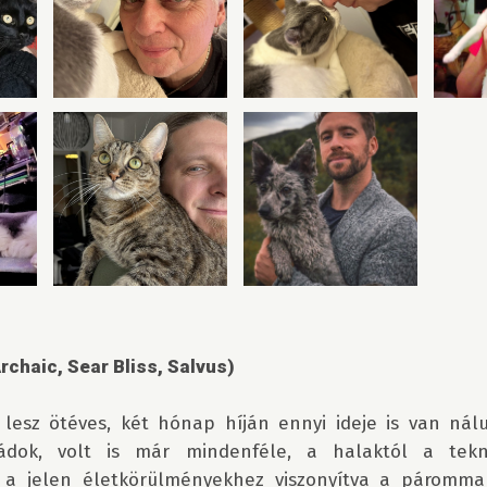
Archaic, Sear Bliss, Salvus)
n lesz ötéves, két hónap híján ennyi ideje is van nál
mádok, volt is már mindenféle, a halaktól a teknős
 a jelen életkörülményekhez viszonyítva a párommal