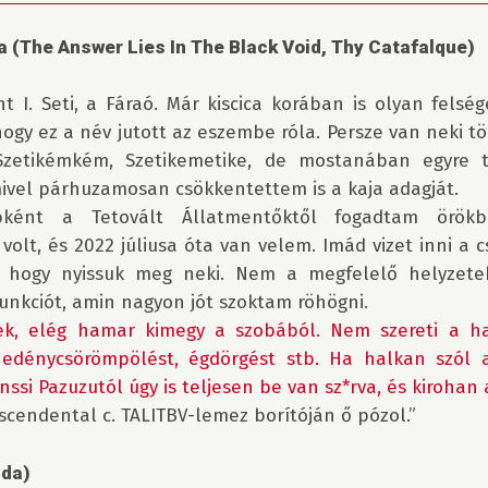
 (The Answer Lies In The Black Void, Thy Catafalque)
int I. Seti, a Fáraó. Már kiscica korában is olyan felsé
hogy ez a név jutott az eszembe róla. Persze van neki tö
 Szetikémkém, Szetikemetike, de mostanában egyre t
vel párhuzamosan csökkentettem is a kaja adagját.

bként a Tetovált Állatmentőktől fogadtam örökb
lt, és 2022 júliusa óta van velem. Imád vizet inni a c
, hogy nyissuk meg neki. Nem a megfelelő helyzetek
k, elég hamar kimegy a szobából. Nem szereti a ha
edénycsörömpölést, égdörgést stb. Ha halkan szól a
ssi Pazuzutól úgy is teljesen be van sz*rva, és kirohan 
nscendental c. TALITBV-lemez borítóján ő pózol.”

dda)