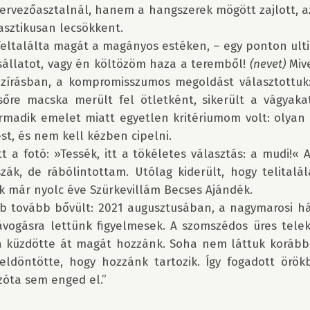
rvező­asztalnál, hanem a hangszerek mögött zajlott, az
sztikusan lecsökkent.

feltalálta magát a magányos estéken, – egy ponton ulti
sállatot, vagy én költözöm haza a teremből! 
(nevet)
 Miv
zírásban, a kompromisszumos megoldást választottuk: 
lsőre macska merült fel ötletként, sikerült a vágyaka
madik emelet miatt egyetlen kritériumom volt: olyan t
st, és nem kell kézben cipelni.

tt a fotó: »Tessék, itt a tökéletes választás: a mudi!« 
szák, de rábólintottam. Utólag kiderült, hogy telitalálat
 már nyolc éve Szürkevillám Becses Ajándék.

b tovább bővült: 2021 augusztusában, a nagymarosi há
vogásra lettünk figyelmesek. A szomszédos üres telekr
a küzdötte át magát hozzánk. Soha nem láttuk korább
eldöntötte, hogy hozzánk tartozik. Így fogadott örökb
zóta sem enged el.”
