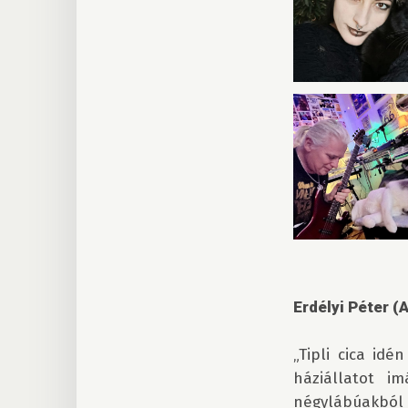
Erdélyi Péter (
„Tipli cica idé
háziállatot i
négylábúakból