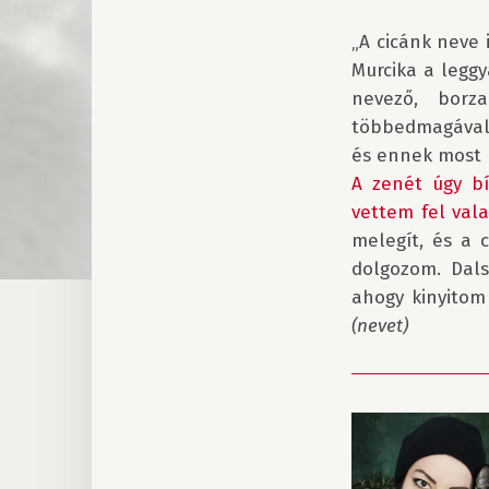
„A cicánk neve 
Murcika a legg
nevező, borz
többedmagával, 
A zenét úgy bí
vettem fel vala
melegít, és a 
dolgozom. Dals
(nevet)