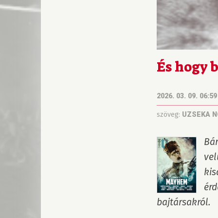
És hogy b
2026. 03. 09. 06:59
szöveg:
UZSEKA 
Bár
vel
kis
érd
bajtársakról.