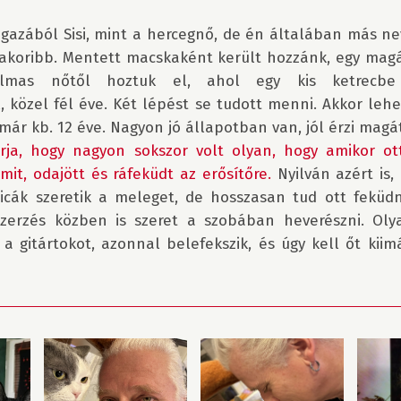
igazából Sisi, mint a hercegnő, de én általában más ne
yakoribb. Mentett macskaként került hozzánk, egy magá
almas nőtől hoztuk el, ahol egy kis ketrecbe 
közel fél éve. Két lépést se tudott menni. Akkor lehe
rja, hogy nagyon sokszor volt olyan, hogy amikor ott
mit, odajött és ráfeküdt az erősítőre.
 Nyilván azért is,
cicák szeretik a meleget, de hosszasan tud ott feküdn
zerzés közben is szeret a szobában heverészni. Olya