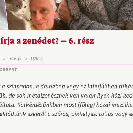
írja a zenédet? – 6. rész
»
interjú
»
U2603
NORBERT
 a színpadon, a dalokban vagy az interjúkban ritkán
ük, de sok metalzenésznek van valamilyen házi kedv
állata. Körkérdésünkben most (főleg) hazai muzsiku
eklődtünk ezekről a szőrös, pikkelyes, tollas vagy eg