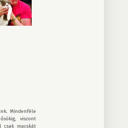
unk. Mindenféle 
ökig, viszont 
 csak macskát 