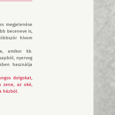
ges megjelenése 
bb beceneve is, 
öbbször hívom 
e, amikor kb. 
sapból, nyervog 
ben használja 
ngos dolgokat, 
 zene, az oké, 
a házból.