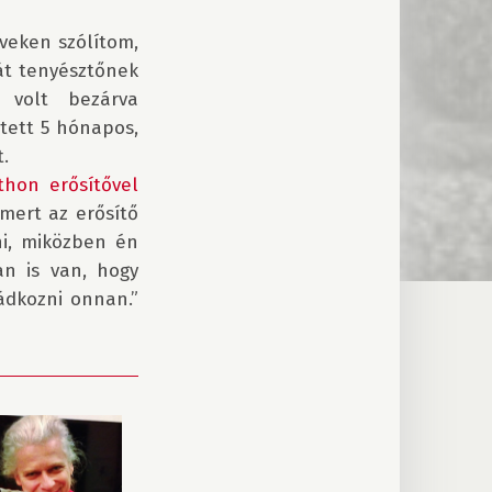
veken szólítom, 
t tenyésztőnek 
volt bezárva 
tett 5 hónapos, 
hon erősítővel 
 mert az erősítő 
i, miközben én 
n is van, hogy 
ahogy kinyitom a gitártokot, azonnal belefekszik, és úgy kell őt kiimádkozni onnan.” 