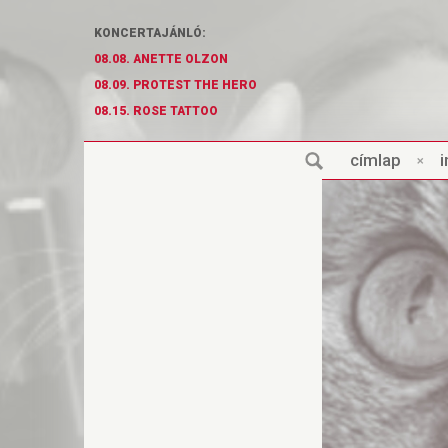
KONCERTAJÁNLÓ:
08.08. ANETTE OLZON
08.09. PROTEST THE HERO
08.15. ROSE TATTOO
cí
m
lap
×
i