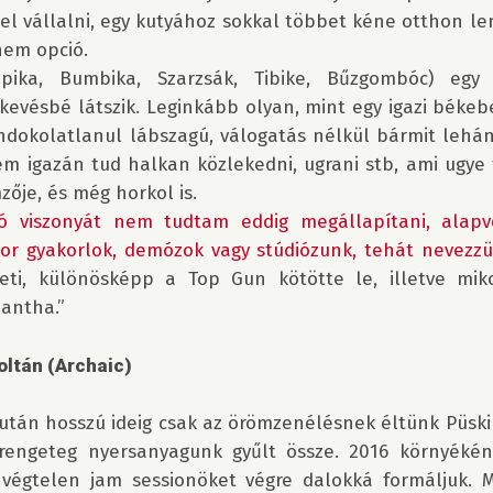
vel vállalni, egy kutyához sokkal többet kéne otthon lenn
em opció.

Pupika, Bumbika, Szarzsák, Tibike, Bűzgombóc) egy 
kevésbé látszik. Leginkább olyan, mint egy igazi békeb
ndokolatlanul lábszagú, válogatás nélkül bármit lehán
em igazán tud halkan közlekedni, ugrani stb, ami ugye f
ó viszonyát nem tudtam eddig megállapítani, alapv
kor gyakorlok, demózok vagy stúdiózunk, tehát nevez
eti, különösképp a Top Gun kötötte le, illetve mik
antha.”

ltán (Archaic)
után hosszú ideig csak az örömzenélésnek éltünk Püski 
engeteg nyersanyagunk gyűlt össze. 2016 környékén 
végtelen jam sessionöket végre dalokká formáljuk. Mi