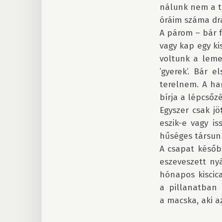
nálunk nem a te
óráim száma dra
A párom – bár 
vagy kap egy ki
voltunk a leme
’gyerek’. Bár e
terelnem. A har
bírja a lépcsőzé
Egyszer csak jö
eszik-e vagy is
hűséges társunk
A csapat későb
eszeveszett nyá
hónapos kiscic
a pillanatban 
a macska, aki a