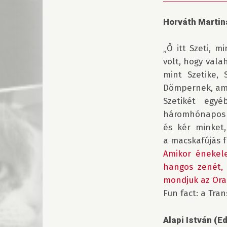
Horváth Martina
„Ő itt Szeti, m
volt, hogy vala
mint Szetike,
Dömpernek, ami
Szetikét egyé
háromhónapos vo
és kér minket
Amikor énekele
hangos zenét, 
mondjuk az Oran
Fun fact: a Tra
Alapi István (E