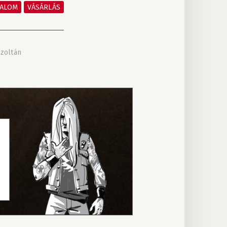
TALOM
VÁSÁRLÁS
 zoltán