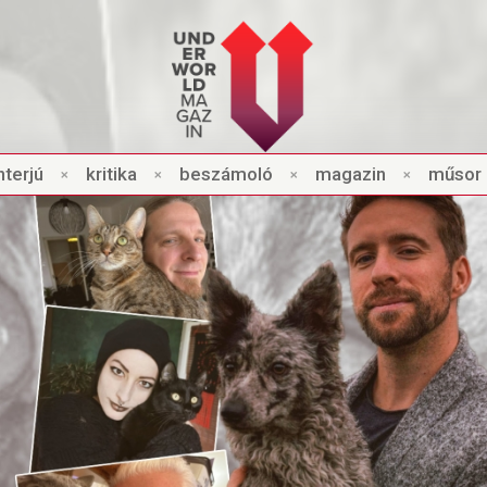
nt
e
rjú
×
kri
t
ik
a
×
beszámo
l
ó
×
magazin
×
műsor