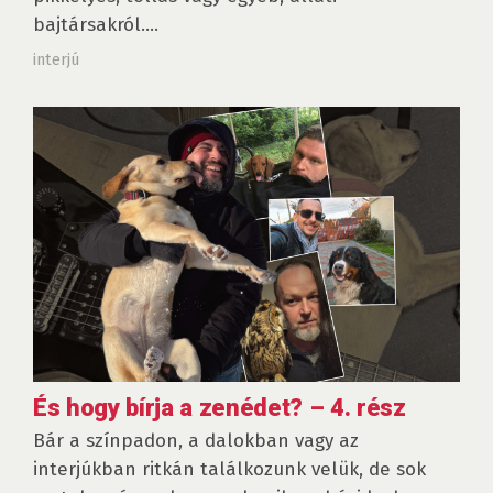
bajtársakról....
interjú
És hogy bírja a zenédet? – 4. rész
Bár a színpadon, a dalokban vagy az
interjúkban ritkán találkozunk velük, de sok