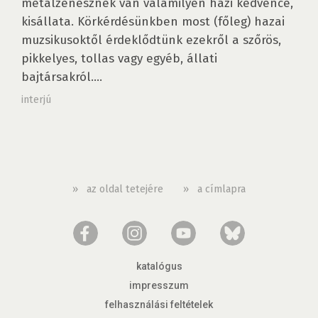
metalzenésznek van valamilyen házi kedvence,
kisállata. Körkérdésünkben most (főleg) hazai
muzsikusoktől érdeklődtünk ezekről a szőrös,
pikkelyes, tollas vagy egyéb, állati
bajtársakról....
interjú
»
az oldal tetejére
»
a címlapra
katalógus
impresszum
felhasználási feltételek