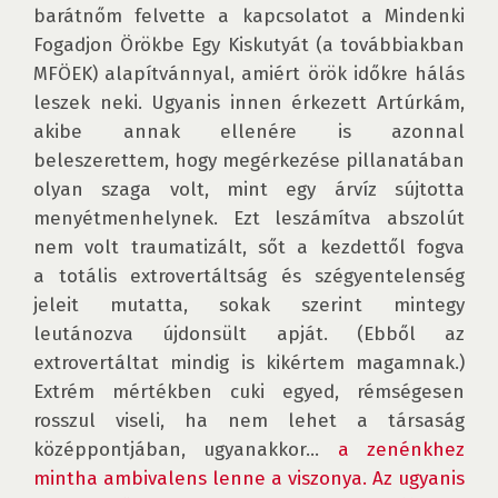
barátnőm felvette a kapcsolatot a Mindenki 
Fogadjon Örökbe Egy Kiskutyát (a továbbiakban 
MFÖEK) alapítvánnyal, amiért örök időkre hálás 
leszek neki. Ugyanis innen érkezett Artúrkám, 
akibe annak ellenére is azonnal 
beleszerettem, hogy megérkezése pillanatában 
olyan szaga volt, mint egy árvíz sújtotta 
menyétmenhelynek. Ezt leszámítva abszolút 
nem volt traumatizált, sőt a kezdettől fogva 
a totális extrovertáltság és szégyentelenség 
jeleit mutatta, sokak szerint mintegy 
leutánozva újdonsült apját. (Ebből az 
extrovertáltat mindig is kikértem magamnak.) 
Extrém mértékben cuki egyed, rémségesen 
rosszul viseli, ha nem lehet a társaság 
középpontjában, ugyanakkor… 
a zenénkhez 
mintha ambivalens lenne a viszonya. Az ugyanis 