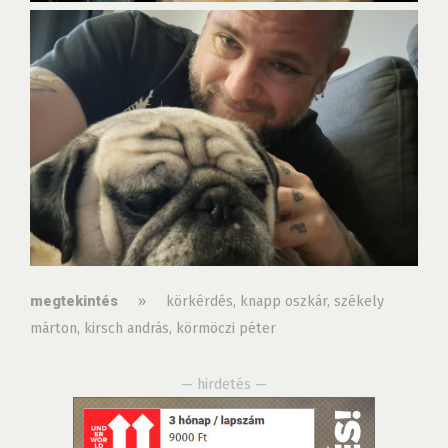
»
körkérdés
,
knapp oszkár
,
székely
megtekintés
márton
,
kirsch andrás
,
körmöczi péter
— hirdetés —