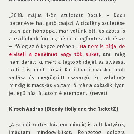
„2018. május 1-én született Decuki - Decu 
becenévre hallgató csajszi. A cicalény születése 
után pár hónappal már velünk élt, és azóta is 
a családunk fontos, néha a legfontosabb része 
–  főleg az ő képzeletében… 
Ha nem is bírja, de 
elviseli a zenéimet vagy tök süket
, ami még 
nem derült ki, mert a legtöbb idejét az alvással 
tölti ő is, mint társai. Kinti-benti macska, profi 
vadász és megrögzött csavargó. Én valahogy 
mindig is macskás voltam, ő már a sokadik ilyen 
jellegű házi állatom életemben.” (nevet)

Kirsch András (Bloody Holly and the RicketZ)
„A szülői kertes házban mindig is volt kutyánk, 
imádtam mindegyiküket. Rengeteg dologra 