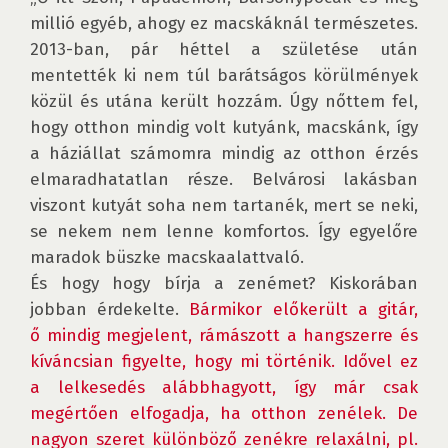
millió egyéb, ahogy ez macskáknál természetes. 

2013-ban, pár héttel a születése után 
mentették ki nem túl barátságos körülmények 
közül és utána került hozzám. Úgy nőttem fel, 
hogy otthon mindig volt kutyánk, macskánk, így 
a háziállat számomra mindig az otthon érzés 
elmaradhatatlan része. Belvárosi lakásban 
viszont kutyát soha nem tartanék, mert se neki, 
se nekem nem lenne komfortos. Így egyelőre 
maradok büszke macskaalattvaló. 

És hogy hogy bírja a zenémet? Kiskorában 
jobban érdekelte. 
Bármikor előkerült a gitár, 
ő mindig megjelent, rámászott a hangszerre és 
kíváncsian figyelte, hogy mi történik. Idővel ez 
a lelkesedés alábbhagyott, így már csak 
megértően elfogadja, ha otthon zenélek. De 
nagyon szeret különböző zenékre relaxálni, pl. 