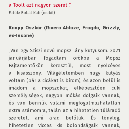
a Toolt azt nagyon szereti.”
Fotók: Bobál Kati (mobil)
Knapp Oszkár (Rivers Ablaze, Fragda, Grizzly, 
ex-Insane)
„Van egy Sziszi nevű mopsz lány kutyusom. 2021 
januárjában fogadtam örökbe a Mopsz 
Fajtamentőkön keresztül, most nyolcéves 
a kisasszony. Világéletemben nagy kutyás 
voltam (bár a cicákat is bírom), és azon belül is 
imádom a mopszokat, elképesztően cuki 
személyiségek, nagyon mókás dolgaik vannak, 
és van bennük valami megfogalmazhatatlan 
extra számomra, talán az a hihetetlen túláradó 
szeretet, ami árad belőlük. És tényleg, 
hihetetlen vicces kis bolondságaik vannak, 