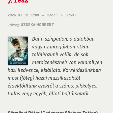
7. rész
»
interjú
»
U2603
2026. 03. 12. 17:09
szöveg:
UZSEKA NORBERT
Bár a színpadon, a dalokban 
vagy az interjúkban ritkán 
találkozunk velük, de sok 
metalzenésznek van valamilyen 
házi kedvence, kisállata. Körkérdésünkben 
most (főleg) hazai muzsikusoktől 
érdeklődtünk ezekről a szőrös, pikkelyes, 
tollas vagy egyéb, állati bajtársakról.
Körmöczi Péter (Cadaveres/Visions Tattoo)