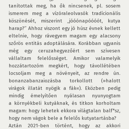
tanítottak meg, ha ők nincsenek, pl. sosem 
ismerem meg a vízóraleolvasók tradícionális 
köszönését, miszerint „jóóó­napóóóót, kutya 
harap?” Ahhoz viszont egy jó húsz évnek kellett 
eltelnie, hogy rávegyem magam egy alacsony 
szőrös entitás adoptálására. Korábban ugyanis 
még egy ceruza­hegyezőért sem szívesen 
vállaltam felelősséget. Amikor valamelyik 
hozzátartozóm megkért, hogy távollétében 
locsoljam meg a növényeit, az rendre ún. 
bonanzabanzaiozásba torkollott (»halott 
virágok illatát nyögik a fák«). Eközben pedig 
mindig émelyítően nyálasan nyunyogtam 
a környékbeli kutyáknak, és titkon korholtam 
magam: hogy lehetek ekkora világtalan balf*sz, 
hogy nem vágok bele a felelős kutyatartásba? 

Aztán 2021-ben történt, hogy az akkori 