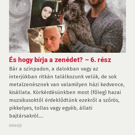
És hogy bírja a zenédet? – 6. rész
Bár a színpadon, a dalokban vagy az
interjúkban ritkán találkozunk velük, de sok
metalzenésznek van valamilyen házi kedvence,
kisállata. Körkérdésünkben most (főleg) hazai
muzsikusoktől érdeklődtünk ezekről a szőrös,
pikkelyes, tollas vagy egyéb, állati
bajtársakról....
interjú