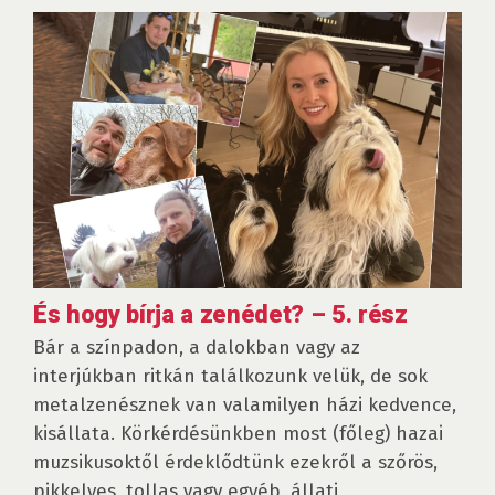
És hogy bírja a zenédet? – 5. rész
Bár a színpadon, a dalokban vagy az
interjúkban ritkán találkozunk velük, de sok
metalzenésznek van valamilyen házi kedvence,
kisállata. Körkérdésünkben most (főleg) hazai
muzsikusoktől érdeklődtünk ezekről a szőrös,
pikkelyes, tollas vagy egyéb, állati