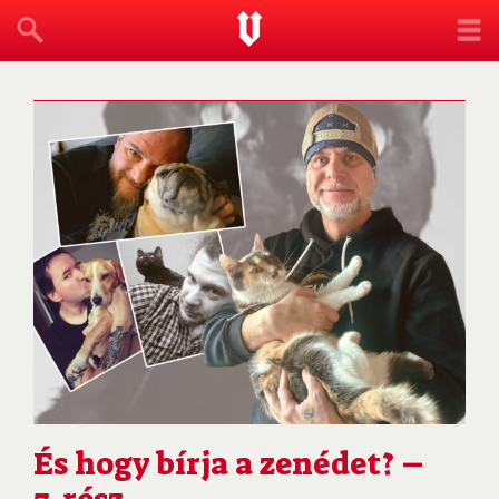
És hogy bírja a zenédet? –