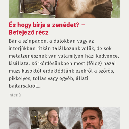
És hogy bírja a zenédet? –
Befejező rész
Bár a színpadon, a dalokban vagy az
interjúkban ritkán találkozunk velük, de sok
metalzenésznek van valamilyen házi kedvence,
kisállata. Körkérdésünkben most (főleg) hazai
muzsikusoktől érdeklődtünk ezekről a szőrös,
pikkelyes, tollas vagy egyéb, állati
bajtársakról....
interjú