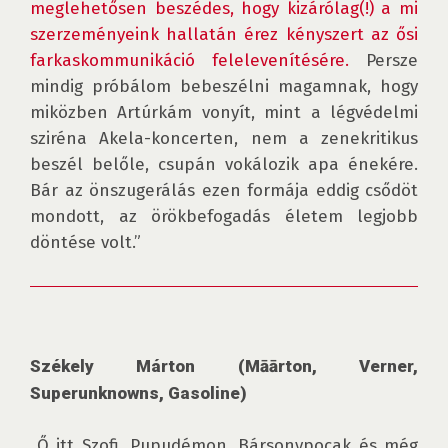
meglehetősen beszédes, hogy kizárólag(!) a mi 
szerzeményeink hallatán érez kényszert az ősi 
farkaskommunikáció felelevenítésére.
 Persze 
mindig próbálom bebeszélni magamnak, hogy 
miközben Artúrkám vonyít, mint a légvédelmi 
sziréna Akela-koncerten, nem a zenekritikus 
beszél belőle, csupán vokálozik apa énekére. 
Bár az önszugerálás ezen formája eddig csődöt 
mondott, az örökbefogadás életem legjobb 
Székely Márton (Māārton, Verner, 
Superunknowns, Gasoline)
„Ő itt Szofi, Pupudémon, Bársonypocak és még 