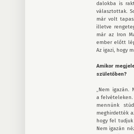
dalokba is rak
választottak. 
már volt tapas
illetve renget
már az Iron Ma
ember előtt lép
Az igazi, hogy 
Amikor megjele
születőben?
„Nem igazán. N
a felvételeken.
mennünk stúdi
meghirdették az
hogy fel tudjuk
Nem igazán néz