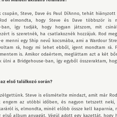
csupán, Steve, Dave és Paul Di’Anno, tehát hiányzott a
Rod elmondta, hogy Steve és Dave többször is m
-ban, így tudják, hogy hogyan játszom, mit csinál
zért is szeretnék, ha csatlakoznék hozzájuk. Rod megké
-e menni egy Ship nevű kocsmába, ami a Wardour Stree
 voltam rá, hogy mi lehet ebből, igent mondtam rá. F
 mentem is. Amikor odaértem, megláttam azt a két bőrk
k ülni a Bridgehouse-ban, így egyből összeraktam, hog
 az első találkozó során?
zélgettünk. Steve is elismételte mindazt, amit már Ro
t engem az utóbbi időben, és nagyon tetszett neki, 
aráról is, elmondta, minél előbb össze kell kaparnia, 
az első album anyagát. Végül adott egy kazettát, hogy 