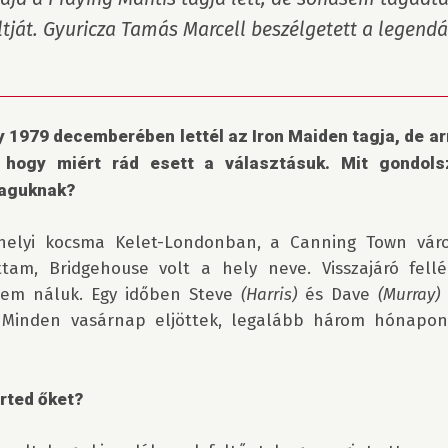
ját. Gyuricza Tamás Marcell beszélgetett a legendás
 1979 decemberében lettél az Iron Maiden tagja, de ar
, hogy miért rád esett a választásuk. Mit gondolsz
maguknak?
helyi kocsma Kelet-Londonban, a Canning Town váro
ttam, Bridgehouse volt a hely neve. Visszajáró fellé
em náluk. Egy időben Steve 
(Harris)
 és Dave 
(Murray)
 
 Minden vasárnap eljöttek, legalább három hónapon 
rted őket?