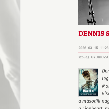
DENNIS S
2026. 03. 15. 11:23
szöveg:
GYURICZA
Den
leg
Mai
vis
a második nagy
a Lionheart, m