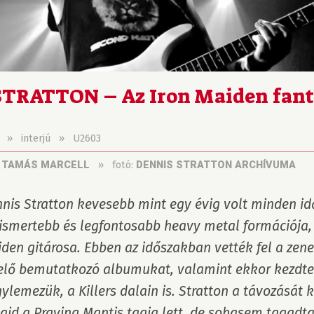
TRATTON – Az Iron Maiden fan
»
interjú
»
U2603
»
fotó:
 TAMÁS MARCELL
DENNIS STRATTON ARCHÍVUMA
nis Stratton kevesebb mint egy évig volt minden idő
ismertebb és legfontosabb heavy metal formációja, a
den gitárosa. Ebben az időszakban vették fel a zene
elő bemutatkozó albumukat, valamint ekkor kezdtek
lemezük, a Killers dalain is. Stratton a távozását 
ajd a Praying Mantis tagja lett, de sohasem tagadta