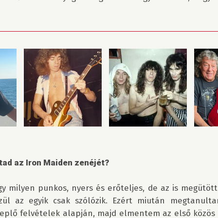
tad az Iron Maiden zenéjét? 
y milyen punkos, nyers és erőteljes, de az is megütött
zül az egyik csak szólózik. Ezért miután megtanult
eplő felvételek alapján, majd elmentem az első közös 