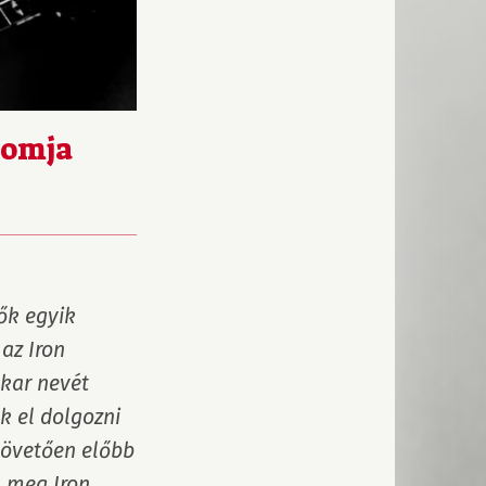
tomja
k egyik 
z Iron 
kar nevét 
 el dolgozni 
követően előbb 
 meg Iron 