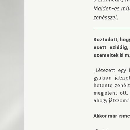
Maiden-es múlt
zenésszel.
Köztudott, hogy
esett ezidáig
szemeltek ki 
„Létezett egy 
gyakran játszo
hetente zenélt
megjelent ott.
ahogy játszom.”

Akkor már isme