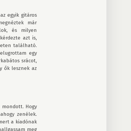
z egyik gitáros 
egnéztek már 
ok, és milyen 
rdezte azt is, 
ten található. 
elugrottam egy 
abátos srácot, 
y ők lesznek az 
d mondott. Hogy 
ahogy zenélek. 
mert a kiadónak 
hallgassam meg 