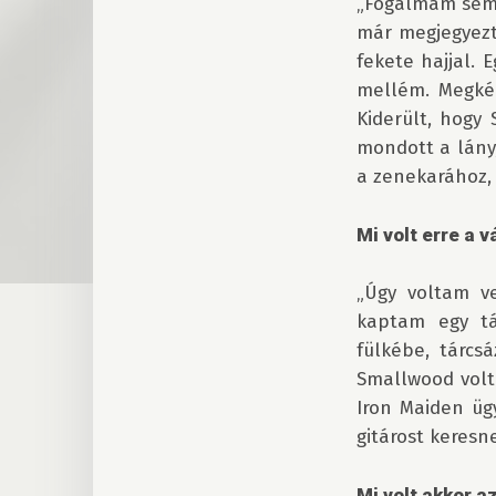
„Fogalmam sem v
már megjegyezt
fekete hajjal. 
mellém. Megkér
Kiderült, hogy 
mondott a lány,
a zenekarához, 
Mi volt erre a 
„Úgy voltam v
kaptam egy tá
fülkébe, tárcs
Smallwood volt
Iron Maiden üg
gitárost keresne
Mi volt akkor a