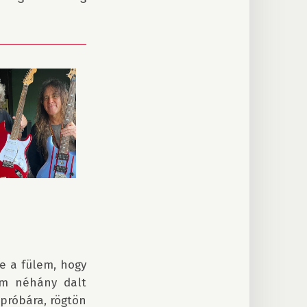
e a fülem, hogy 
am néhány dalt 
próbára, rögtön 