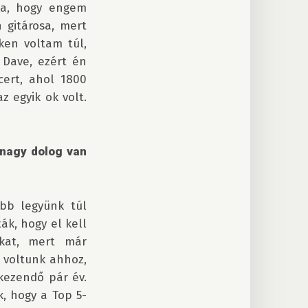
ka, hogy engem 
gitárosa, mert 
en voltam túl, 
Dave, ezért én 
ert, ahol 1800 
 egyik ok volt. 
nagy dolog van 
bb legyünk túl 
k, hogy el kell 
kat, mert már 
 voltunk ahhoz, 
kezendő pár év. 
, hogy a Top 5-