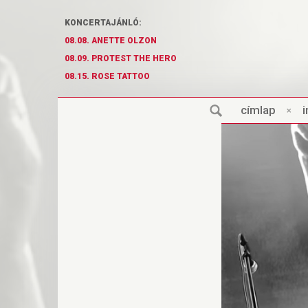
KONCERTAJÁNLÓ:
08.08. ANETTE OLZON
08.09. PROTEST THE HERO
08.15. ROSE TATTOO
cí
m
lap
×
i