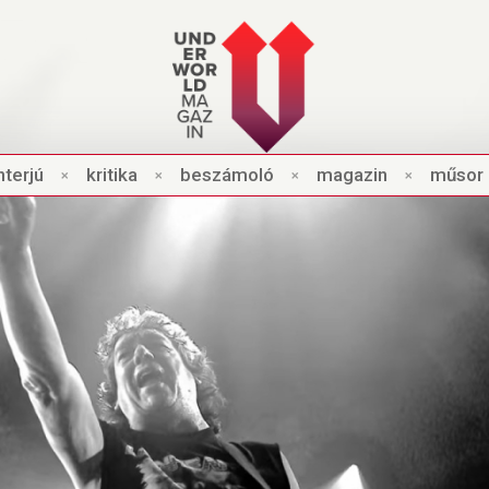
nt
e
rjú
×
kri
t
ik
a
×
beszámo
l
ó
×
magazin
×
műsor