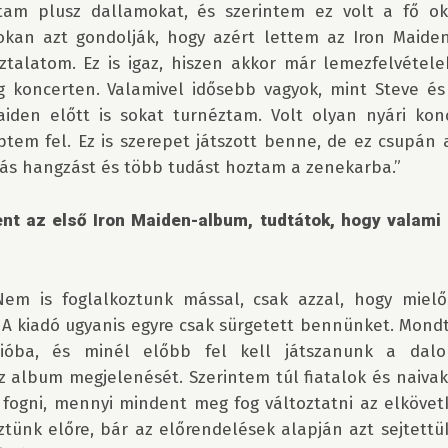
tam plusz dallamokat, és szerintem ez volt a fő o
Sokan azt gondolják, hogy azért lettem az Iron Maiden 
ztalatom. Ez is igaz, hiszen akkor már lemezfelvételek
eg koncerten. Valamivel idősebb vagyok, mint Steve és 
iden előtt is sokat turnéztam. Volt olyan nyári konc
tem fel. Ez is szerepet játszott benne, de ez csupán az
más hangzást és több tudást hoztam a zenekarba.”

nt az első Iron Maiden-album, tudtátok, hogy valami 
em is foglalkoztunk mással, csak azzal, hogy mielő
 A kiadó ugyanis egyre csak sürgetett bennünket. Mondtá
óba, és minél előbb fel kell játszanunk a dalo
 album megjelenését. Szerintem túl fiatalok és naivak
 fogni, mennyi mindent meg fog változtatni az elkövet
tünk előre, bár az előrendelések alapján azt sejtettük