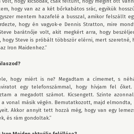
olt, hogy kicsodák, csak feltűnt, hogy megint ott vanna
em, hogy van az a két bőrkabátos srác, egyikük hosszú 
Egyszer mentem hazafelé a busszal, amikor felszállt egy 
dezte, hogy én vagyok-e Dennis Stratton, mire mondt
Steve barátnője volt, akit megkért arra, hogy beszélje
 hogy Steve is próbált többször elérni, mert szeretné, 
az Iron Maidenhez.”

válaszod? 
ele, hogy miért is ne? Megadtam a címemet, s néh
viratot egy telefonszámmal, hogy hívjam fel őket.
áztam a megadott számot. Kicsengett. Szinte azonnal 
 a vonal másik végén. Bemutatkozott, majd elmondta, ho
yeit. Akkor annyit tett hozzá még, hogy van egy lemezs
k, és rám gondoltak.”

z Iron Maiden aktuális felállása? 