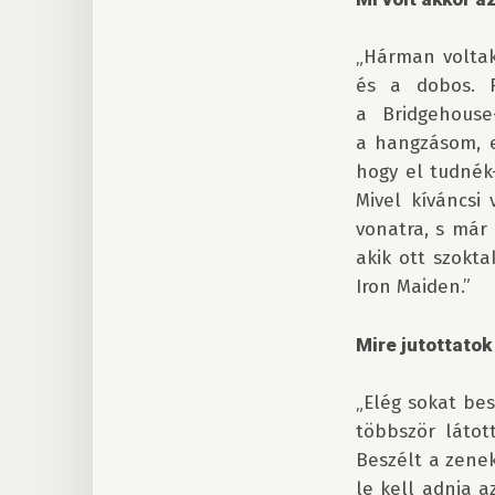
„Hárman voltak 
és a dobos. 
a Bridgehouse
a hangzásom, e
hogy el tudnék
Mivel kíváncsi
vonatra, s már
akik ott szokta
Iron Maiden.”

Mire jutottatok
„Elég sokat bes
többször látot
Beszélt a zenek
le kell adnia 