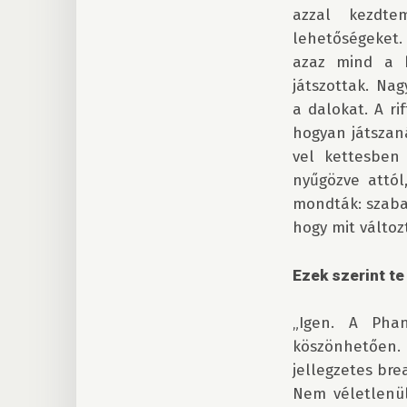
azzal kezdte
lehetőségeket.
azaz mind a ké
játszottak. Na
a dalokat. A ri
hogyan játszaná
vel kettesben 
nyűgözve attól
mondták: szaba
hogy mit változt
Ezek szerint te
„Igen. A Pha
köszönhetően
jellegzetes bre
Nem véletlenül