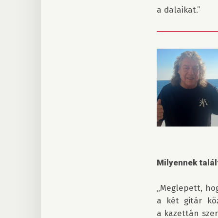
Milyennek talál
„Meglepett, hog
a két gitár kö
a kazettán szer