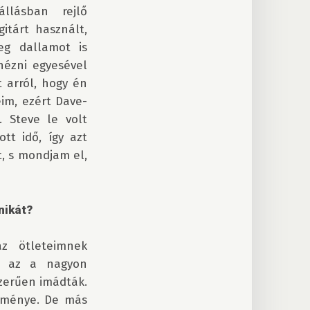
lásban rejlő 
tárt használt, 
eg dallamot is 
ézni egyesével 
 arról, hogy én 
eim, ezért Dave-
 Steve le volt 
t idő, így azt 
 s mondjam el, 
nikát? 
 ötleteimnek 
 az a nagyon 
zerűen imádták. 
eménye. De más 