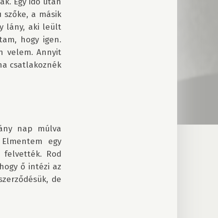
k. Egy idő után 
szőke, a másik 
lány, aki leült 
am, hogy igen. 
n velem. Annyit 
ha csatlakoznék 
ány nap múlva 
 Elmentem egy 
felvették. Rod 
gy ő intézi az 
zerződésük, de 