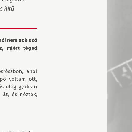
 hírű 
ról nem sok szó 
, miért téged 
srészben, ahol 
pő voltam ott, 
is elég gyakran 
át, és nézték, 