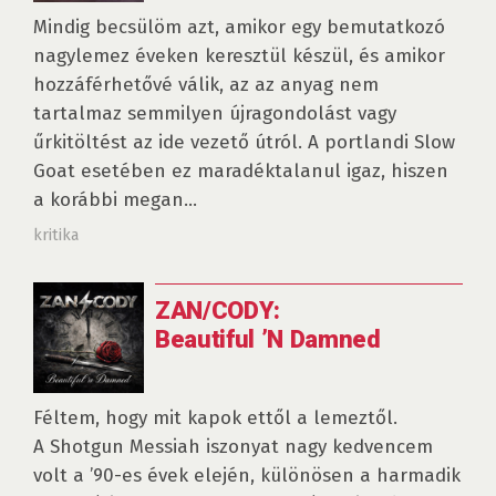
Mindig becsülöm azt, amikor egy bemutatkozó
nagylemez éveken keresztül készül, és amikor
hozzáférhetővé válik, az az anyag nem
tartalmaz semmilyen újragondolást vagy
űrkitöltést az ide vezető útról. A portlandi Slow
Goat esetében ez maradéktalanul igaz, hiszen
a korábbi megan...
kritika
ZAN/CODY:
Beautiful ’N Damned
Féltem, hogy mit kapok ettől a lemeztől.
A Shotgun Messiah iszonyat nagy kedvencem
volt a ’90-es évek elején, különösen a harmadik