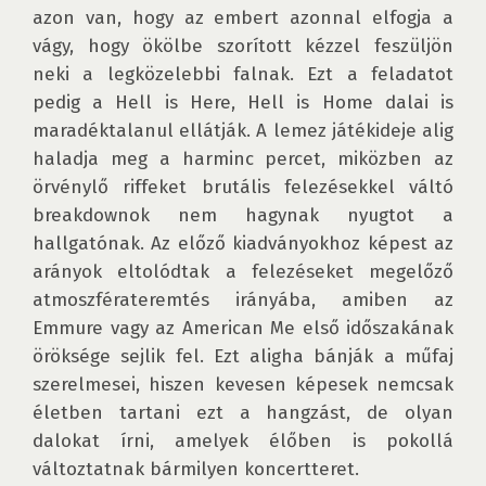
azon van, hogy az embert azonnal elfogja a 
vágy, hogy ökölbe szorított kézzel feszüljön 
neki a legközelebbi falnak. Ezt a feladatot 
pedig a Hell is Here, Hell is Home dalai is 
maradéktalanul ellátják. A lemez játékideje alig 
haladja meg a harminc percet, miközben az 
örvénylő riffeket brutális felezésekkel váltó 
breakdownok nem hagynak nyugtot a 
hallgatónak. Az előző kiadványokhoz képest az 
arányok eltolódtak a felezéseket megelőző 
atmoszférateremtés irányába, amiben az 
Emmure vagy az American Me első időszakának 
öröksége sejlik fel. Ezt aligha bánják a műfaj 
szerelmesei, hiszen kevesen képesek nemcsak 
életben tartani ezt a hangzást, de olyan 
dalokat írni, amelyek élőben is pokollá 
változtatnak bármilyen koncertteret.
