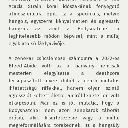
Acacia Strain korai időszakának fenyegető 
atmoszférájára épít. Ez a specifikus, mélyre 
hangolt, egyszerre kényelmetlen és agresszív 
hangzás az, amit a Bodysnatcher a 
leghitelesebb módon képvisel, mint a műfaj 
egyik utolsó fáklyavivője.

A zenekar csúcslemeze számomra a 2022-es 
Bleed-Abide volt: az a kiadvány nemcsak 
mesterien elegyítette a deathcore 
lecsupaszított, nyers dühét a death metalos 
ihletettségű riffekkel, hanem olyan szintű 
agressziót keltett életre, amiről lehetetlen volt 
elkapcsolni. Már ez is jól mutatja, hogy a 
Bodysnatcher nem azon zenekarok táborát 
erősíti, akik kísérletezésre vagy a műfaj 
megreformálására törekednek. Itt a hangsúly 