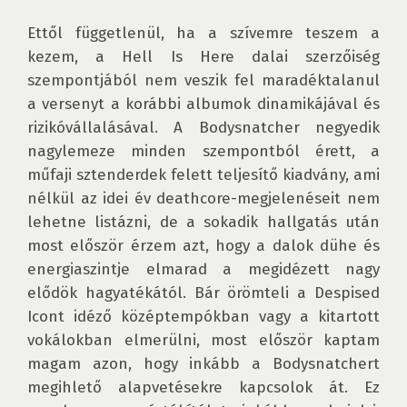
Ettől függetlenül, ha a szívemre teszem a 
kezem, a Hell Is Here dalai szerzőiség 
szempontjából nem veszik fel maradéktalanul 
a versenyt a korábbi albumok dinamikájával és 
rizikóvállalásával. A Bodysnatcher negyedik 
nagylemeze minden szempontból érett, a 
műfaji sztenderdek felett teljesítő kiadvány, ami 
nélkül az idei év deathcore-megjelenéseit nem 
lehetne listázni, de a sokadik hallgatás után 
most először érzem azt, hogy a dalok dühe és 
energiaszintje elmarad a megidézett nagy 
elődök hagyatékától. Bár örömteli a Despised 
Icont idéző középtempókban vagy a kitartott 
vokálokban elmerülni, most először kaptam 
magam azon, hogy inkább a Bodysnatchert 
megihlető alapvetésekre kapcsolok át. Ez 