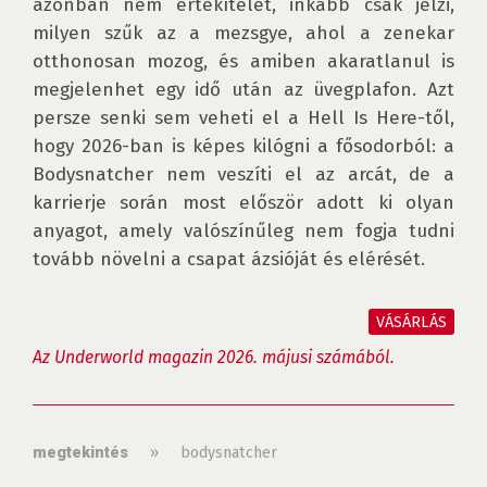
azonban nem értékítélet, inkább csak jelzi, 
milyen szűk az a mezsgye, ahol a zenekar 
otthonosan mozog, és amiben akaratlanul is 
megjelenhet egy idő után az üvegplafon. Azt 
persze senki sem veheti el a Hell Is Here-től, 
hogy 2026-ban is képes kilógni a fősodorból: a 
Bodysnatcher nem veszíti el az arcát, de a 
karrierje során most először adott ki olyan 
anyagot, amely valószínűleg nem fogja tudni 
tovább növelni a csapat ázsióját és elérését.

VÁSÁRLÁS
Az Underworld magazin 2026. májusi számából.
»
bodysnatcher
megtekintés