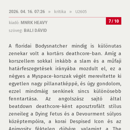
»
kritika
»
U2605
2026. 04. 16. 07:26
7 / 10
kiadó:
MNRK HEAVY
szöveg:
BALI DÁVID
A floridai Bodysnatcher mindig is különutas 
zenekar volt a kortárs deathcore-ban. Amíg a 
korszellem sokkal inkább a slam és a műfaji 
határfeszegetések irányába mozdult el, ez a 
négyes a Myspace-korszak végét merevítette ki 
egyetlen nagy pillanatképpé, és úgy gondolom, 
ezzel mindmáig senkinek sincs különösebb 
fenntartása. Az angolszász sajtó által 
beatdown deathcore-ként aposztrofált stílus 
zeneileg a Dying Fetus és a Devourment súlyos 
középtempóira, a korai Despised Icon és az 
Animosity féktelen dühére, valamint a The 