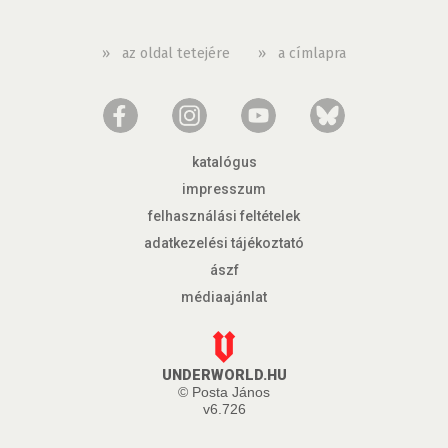
»
az oldal tetejére
»
a címlapra
katalógus
impresszum
felhasználási feltételek
adatkezelési tájékoztató
ászf
médiaajánlat
UNDERWORLD.HU
© Posta János
v6.726