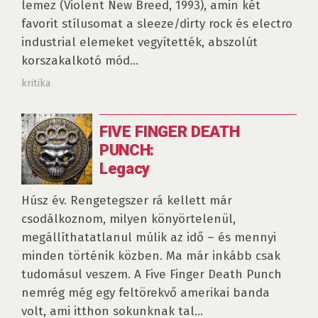
lemez (Violent New Breed, 1993), amin két
favorit stílusomat a sleeze/dirty rock és electro
industrial elemeket vegyítették, abszolút
korszakalkotó mód...
kritika
FIVE FINGER DEATH
PUNCH:
Legacy
Húsz év. Rengetegszer rá kellett már
csodálkoznom, milyen könyörtelenül,
megállíthatatlanul múlik az idő – és mennyi
minden történik közben. Ma már inkább csak
tudomásul veszem. A Five Finger Death Punch
nemrég még egy feltörekvő amerikai banda
volt, ami itthon sokunknak tal...