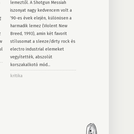
n
lemeztől. A Shotgun Messiah
iszonyat nagy kedvencem volt a
g
’90-es évek elején, különösen a
harmadik lemez (Violent New
z
Breed, 1993), amin két favorit
ow
stílusomat a sleeze/dirty rock és
ul
electro industrial elemeket
vegyítették, abszolút
korszakalkotó mód...
kritika