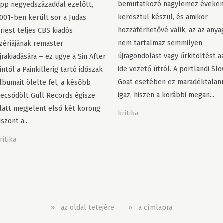
bemutatkozó nagylemez éveke
pp negyedszázaddal ezelőtt,
keresztül készül, és amikor
001-ben került sor a Judas
hozzáférhetővé válik, az az anya
riest teljes CBS kiadós
nem tartalmaz semmilyen
zériájának remaster
újragondolást vagy űrkitöltést a
jrakiadására – ez ugye a Sin After
ide vezető útról. A portlandi Sl
intől a Painkillerig tartó időszak
Goat esetében ez maradéktalan
lbumait ölelte fel, a később
igaz, hiszen a korábbi megan...
ecsődölt Gull Records égisze
latt megjelent első két korong
kritika
iszont a...
ritika
»
az oldal tetejére
»
a címlapra