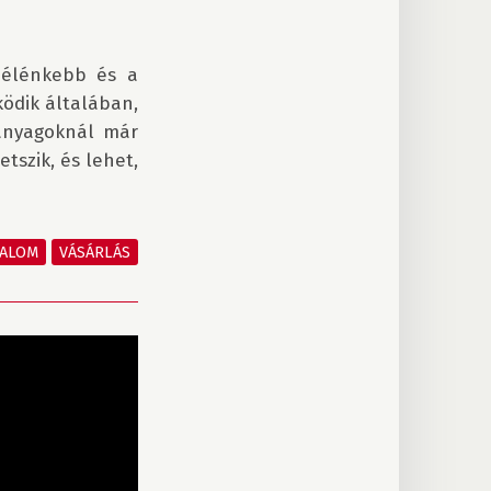
 élénkebb és a 
ödik általában, 
anyagoknál már 
szik, és lehet, 
TALOM
VÁSÁRLÁS