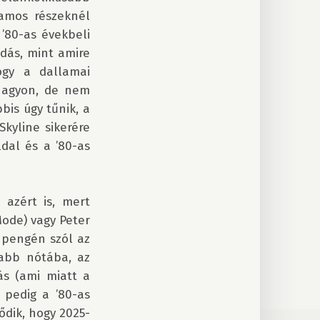
amos részeknél 
’80-as évekbeli 
ás, mint amire 
gy a dallamai 
nagyon, de nem 
is úgy tűnik, a 
kyline sikerére 
dal és a ’80-as 
azért is, mert 
de) vagy Peter 
 pengén szól az 
abb nótába, az 
s (ami miatt a 
pedig a ’80-as 
ődik, hogy 2025-