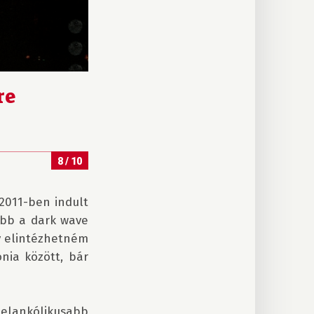
re
8 / 10
2011-ben indult 
bb a dark wave 
gy elintézhetném 
ia között, bár 
elankólikusabb 