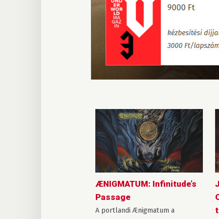
ÆNIGMATUM: Infinitude’s
Passage
t
A portlandi Ænigmatum a