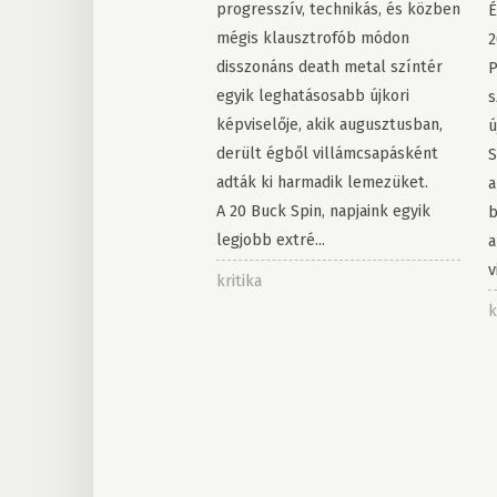
progresszív, technikás, és közben
É
mégis klausztrofób módon
2
disszonáns death metal színtér
P
egyik leghatásosabb újkori
s
képviselője, akik augusztusban,
ú
derült égből villámcsapásként
S
adták ki harmadik lemezüket.
a
A 20 Buck Spin, napjaink egyik
b
legjobb extré...
a
v
kritika
k