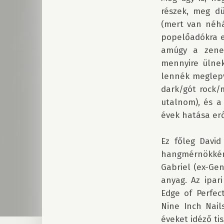
részek, meg dü
(mert van néhán
popelőadókra e
amúgy a zene 
mennyire ülnek
lennék meglepve
dark/gót rock/m
utalnom), és a 
évek hatása erő
Ez főleg David
hangmérnökként
Gabriel (ex-Gen
anyag. Az ipar
Edge of Perfec
Nine Inch Nail
éveket idéző ti