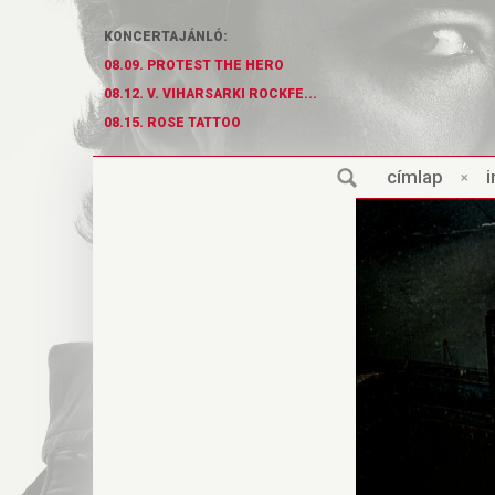
KONCERTAJÁNLÓ:
08.09. PROTEST THE HERO
08.12. V. VIHARSARKI ROCKFE...
08.15. ROSE TATTOO
cí
m
lap
×
i