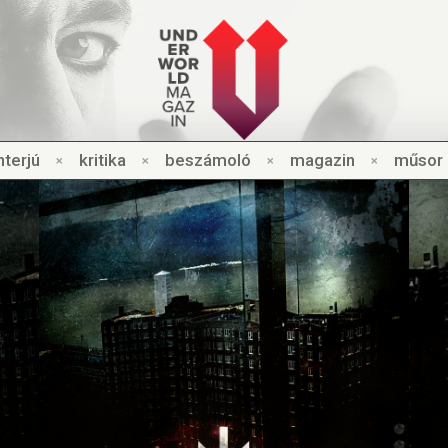
nt
e
rjú
×
kri
t
ik
a
×
beszámo
l
ó
×
magazin
×
műsor