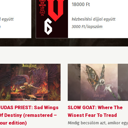
JUDAS PRIEST: Sad Wings
SLOW GOAT: Where The
Of Destiny (remastered –
Wisest Fear To Tread
our edition)
Mindig becsülöm azt, amikor egy