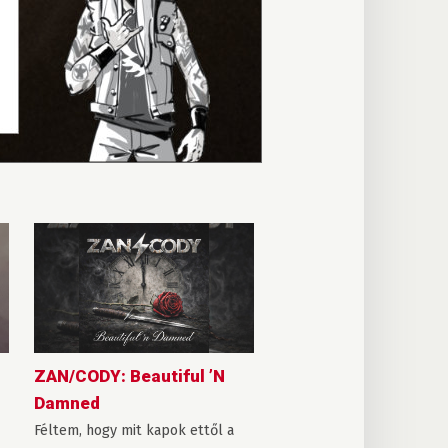
ZAN/CODY: Beautiful ’N
Damned
Féltem, hogy mit kapok ettől a