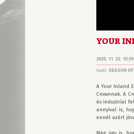
YOUR INL
2025. 11. 22. 15:39
kiadó:
SEASON OF
A Your Inland E
Crownnak. A Cr
és industrial fe
annyival is, h
ennél azért jóv
Még úgy is, ho