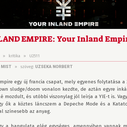
AND EMPIRE: Your Inland Empi
»
kritika
»
U2511
»
szöveg:
 MIST
UZSEKA NORBERT
mpire egy új francia csapat, mely egyenes folytatása a 
own sludge/doom vonalon kezdte, de aztán egyre inká
lé mozdult, és utóbbi viszonylag jól leírja a YIE-t is. Va
ogy ők a köztes láncszem a Depeche Mode és a Kataton
al színesebb az anyag.

gy a hangulata elég egységes, amennyiben vannak m