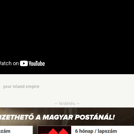
»
your inland empire
— hirdetés —