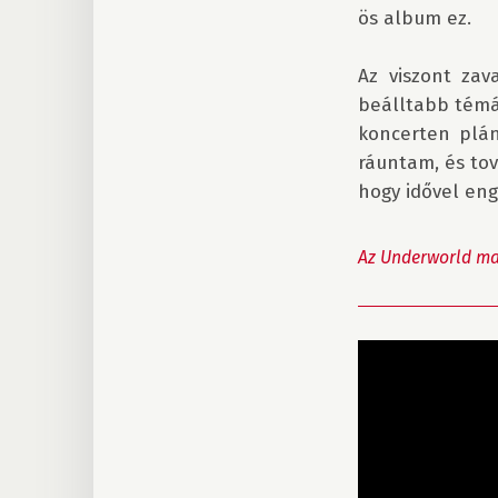
ös album ez.

Az viszont zav
beálltabb témák
koncerten plán
ráuntam, és tov
hogy idővel eng
Az Underworld ma