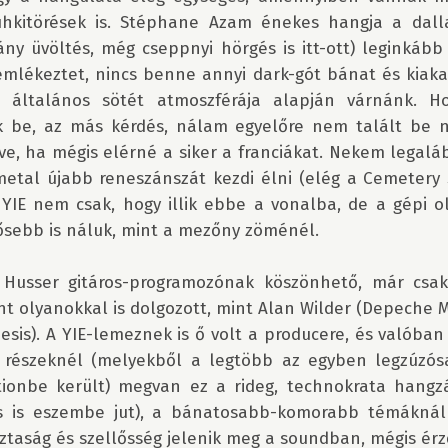
hkitörések is. Stéphane Azam énekes hangja a dall
y üvöltés, még cseppnyi hörgés is itt-ott) leginkább 
mlékeztet, nincs benne annyi dark-gót bánat és kiakad
általános sötét atmoszférája alapján várnánk. Ho
 be, az más kérdés, nálam egyelőre nem talált be 
, ha mégis elérné a siker a franciákat. Nekem legalább
etal újabb reneszánszát kezdi élni (elég a Cemetery S
YIE nem csak, hogy illik ebbe a vonalba, de a gépi ol
sebb is náluk, mint a mezőny zöménél.

 Husser gitáros-programozónak köszönhető, már csak 
 olyanokkal is dolgozott, mint Alan Wilder (Depeche Mo
esis). A YIE-lemeznek is ő volt a producere, és valóban
i részeknél (melyekből a legtöbb az egyben legzúzós
tionbe került) megvan ez a rideg, technokrata hangzá
s is eszembe jut), a bánatosabb-komorabb témáknál 
sztaság és szellősség jelenik meg a soundban, mégis érz