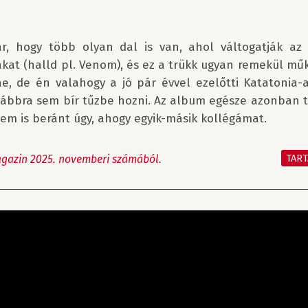
ar, hogy több olyan dal is van, ahol váltogatják az
at (halld pl. Venom), és ez a trükk ugyan remekül műk
e, de én valahogy a jó pár évvel ezelőtti Katatonia-
ábbra sem bír tűzbe hozni. Az album egésze azonban tet
em is beránt úgy, ahogy egyik-másik kollégámat.

TAR
gazin 2025. novemberi számából.