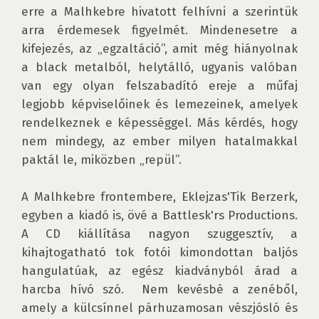
erre a Malhkebre hivatott felhívni a szerintük 
arra érdemesek figyelmét. Mindenesetre a 
kifejezés, az „egzaltáció”, amit még hiányolnak 
a black metalból, helytálló, ugyanis valóban 
van egy olyan felszabadító ereje a műfaj 
legjobb képviselőinek és lemezeinek, amelyek 
rendelkeznek e képességgel. Más kérdés, hogy 
nem mindegy, az ember milyen hatalmakkal 
paktál le, miközben „repül”.

A Malhkebre frontembere, Eklejzas'Tik Berzerk, 
egyben a kiadó is, övé a Battlesk'rs Productions. 
A CD kiállítása nagyon szuggesztív, a 
kihajtogatható tok fotói kimondottan baljós 
hangulatúak, az egész kiadványból árad a 
harcba hívó szó.  Nem kevésbé a zenéből, 
amely a külcsínnel párhuzamosan vészjósló és 