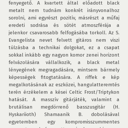
fenyegető. A kvartett által előadott black 
metalt nem tudnám konkrét irányvonalhoz 
sorolni, ami egyrészt pozitív, másrészt a műfaj 
eredeti sodrása és sötét atmoszférája a 
jelenkor csavarosabb felfogásába torkoll. Az S. 
Evangelista nevet felvett gitáros nem viszi 
túlzásba a technikai dolgokat, ez a csapat 
sokkal inkább egy nagyon komor zenei horizont 
felvázolására vállalkozik, a black metal 
lényegének megragadására, mintsem bármely 
képességek fitogtatására. A riffek e kép 
megalkotásának az eszközei, hangulatteremtés 
terén érzékelem a kései Celtic Frost/Triptykon 
hatását. A masszív gitárjáték, valamint a 
brutálisan megdörrenő basszusgitár (H. 
Hyskariioth) Shamaanik B. dobolásával 
egyetemben egy kompromisszummentes 