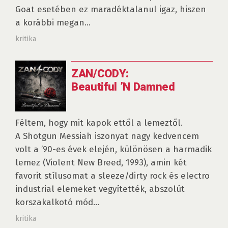
Goat esetében ez maradéktalanul igaz, hiszen
a korábbi megan...
kritika
ZAN/CODY:
Beautiful ’N Damned
Féltem, hogy mit kapok ettől a lemeztől.
A Shotgun Messiah iszonyat nagy kedvencem
volt a ’90-es évek elején, különösen a harmadik
lemez (Violent New Breed, 1993), amin két
favorit stílusomat a sleeze/dirty rock és electro
industrial elemeket vegyítették, abszolút
korszakalkotó mód...
kritika