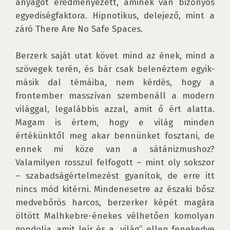
anyagot eredményezett, aminek van bizonyos 
egyediségfaktora. Hipnotikus, delejező, mint a 
záró There Are No Safe Spaces.

Berzerk saját utat követ mind az ének, mind a 
szövegek terén, és bár csak belenéztem egyik-
másik dal témáiba, nem kérdés, hogy a 
frontember masszívan szembenáll a modern 
világgal, legalábbis azzal, amit ő ért alatta. 
Magam is értem, hogy e világ minden 
értékünktől meg akar bennünket fosztani, de 
ennek mi köze van a sátánizmushoz? 
Valamilyen rosszul felfogott – mint oly sokszor 
– szabadságértelmezést gyanítok, de erre itt 
nincs mód kitérni. Mindenesetre az északi bősz 
medvebőrös harcos, berzerker képét magára 
öltött Malhkebre-énekes vélhetően komolyan 
gondolja, amit leír és a „világ” ellen fenekedve 