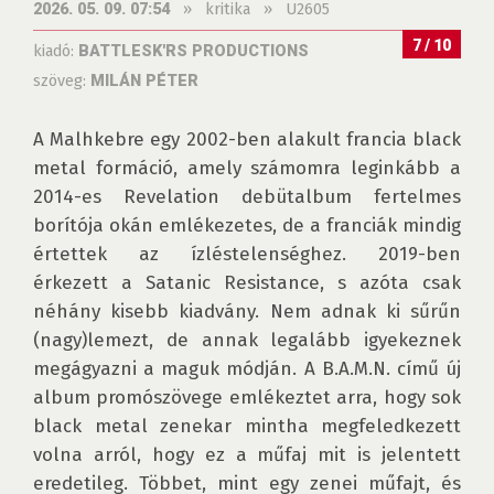
»
kritika
»
U2605
2026. 05. 09. 07:54
7 / 10
kiadó:
BATTLESK'RS PRODUCTIONS
szöveg:
MILÁN PÉTER
A Malhkebre egy 2002-ben alakult francia black 
metal formáció, amely számomra leginkább a 
2014-es Revelation debütalbum fertelmes 
borítója okán emlékezetes, de a franciák mindig 
értettek az ízléstelenséghez. 2019-ben 
érkezett a Satanic Resistance, s azóta csak 
néhány kisebb kiadvány. Nem adnak ki sűrűn 
(nagy)lemezt, de annak legalább igyekeznek 
megágyazni a maguk módján. A B.A.M.N. című új 
album promószövege emlékeztet arra, hogy sok 
black metal zenekar mintha megfeledkezett 
volna arról, hogy ez a műfaj mit is jelentett 
eredetileg. Többet, mint egy zenei műfajt, és 