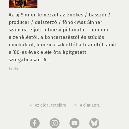
Az új Sinner-lemezzel az énekes / basszer /
producer / dalszerző / főnök Mat Sinner
számára eljött a búcsú pillanata – no nem
a zenéléstől, a koncertezéstől és stúdiós
munkáktól, hanem csak ettől a brandtől, amit
a ’80-as évek eleje óta építgetett
szorgalmasan. A ...
kritika
»
az oldal tetejére
»
a címlapra