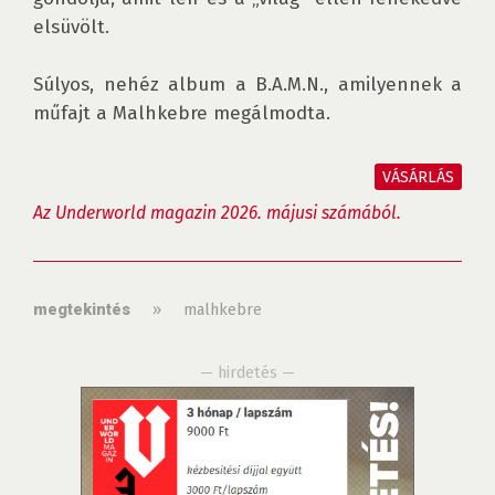
elsüvölt.

Súlyos, nehéz album a B.A.M.N., amilyennek a 
műfajt a Malhkebre megálmodta.

VÁSÁRLÁS
Az Underworld magazin 2026. májusi számából.
»
malhkebre
megtekintés
— hirdetés —