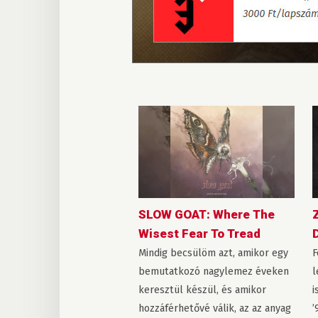
SLOW GOAT: Where The
Wisest Fear To Tread
Mindig becsülöm azt, amikor egy
F
bemutatkozó nagylemez éveken
l
keresztül készül, és amikor
i
hozzáférhetővé válik, az az anyag
’