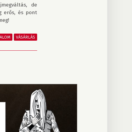
egváltás, de 
 erős, és pont 
eg!

TALOM
VÁSÁRLÁS