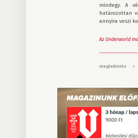
mindegy. A v
határozottan v
annyira veszi 
Az Underworld ma
megtekintés