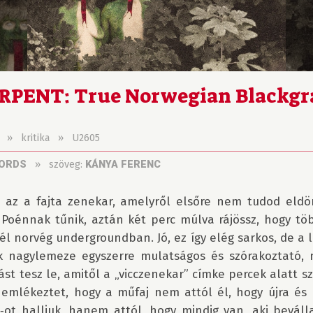
PENT: True Norwegian Blackgr
»
kritika
»
U2605
»
szöveg:
CORDS
KÁNYA FERENC
 az a fajta zenekar, amelyről elsőre nem tudod eldönt
 Poénnak tűnik, aztán két perc múlva rájössz, hogy töb
él norvég undergroundban. Jó, ez így elég sarkos, de a l
 nagylemeze egyszerre mulatságos és szórakoztató, 
st tesz le, amitől a „vicczenekar” címke percek alatt sz
 emlékeztet, hogy a műfaj nem attól él, hogy újra és ú
e‑ot halljuk, hanem attól, hogy mindig van, aki bevállal