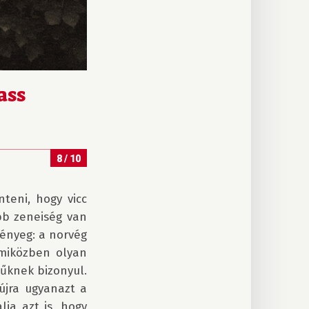
ass
8 / 10
eni, hogy vicc 
b zeneiség van 
ényeg: a norvég 
miközben olyan 
űknek bizonyul. 
jra ugyanazt a 
ja azt is, hogy 