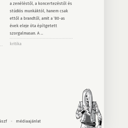
a zenéléstől, a koncertezéstől és
stúdiós munkáktól, hanem csak
ettől a brandtől, amit a ’80-as
évek eleje óta építgetett
szorgalmasan. A ...
kritika
ászf
×
médiaajánlat