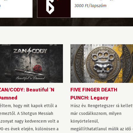
ZAN/CODY: Beautiful ’N
FIVE FINGER DEATH
Damned
PUNCH: Legacy
éltem, hogy mit kapok ettől a
Húsz év. Rengetegszer rá kellet
emeztől. A Shotgun Messiah
már csodálkoznom, milyen
szonyat nagy kedvencem volt a
könyörtelenül,
90-es évek elején, különösen a
megállíthatatlanul múlik az idő 