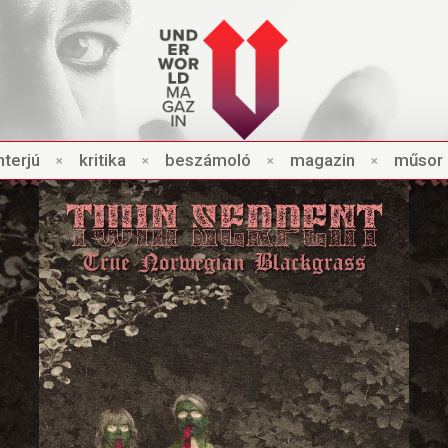
nt
e
rjú
×
kri
t
ik
a
×
beszámo
l
ó
×
magazin
×
műsor