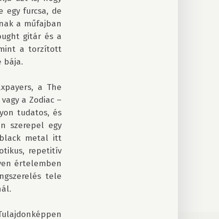
 egy furcsa, de 
nak a műfajban 
ght gitár és a 
nt a torzított 
bája. 

xpayers, a The 
vagy a Zodiac – 
on tudatos, és 
n szerepel egy 
lack metal itt 
ikus, repetitív 
yen értelemben 
gszerelés tele 
l. 

Tulajdonképpen 