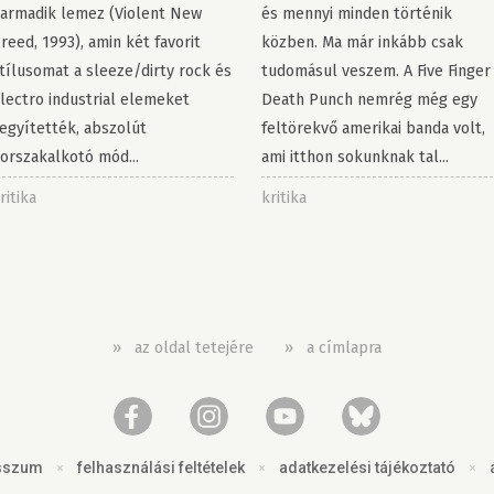
armadik lemez (Violent New
és mennyi minden történik
reed, 1993), amin két favorit
közben. Ma már inkább csak
tílusomat a sleeze/dirty rock és
tudomásul veszem. A Five Finger
lectro industrial elemeket
Death Punch nemrég még egy
egyítették, abszolút
feltörekvő amerikai banda volt,
orszakalkotó mód...
ami itthon sokunknak tal...
ritika
kritika
»
az oldal tetejére
»
a címlapra
sszum
×
felhasználási feltételek
×
adatkezelési tájékoztató
×