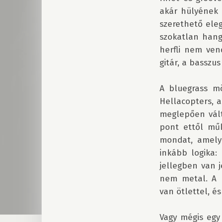
akár hülyének n
szerethető ele
szokatlan hang
herfli nem ven
gitár, a basszus
A bluegrass mö
Hellacopters, a
meglepően vált
pont ettől műk
mondat, amely 
inkább logika: 
jellegben van 
nem metal. A n
van ötlettel, és
Vagy mégis egy