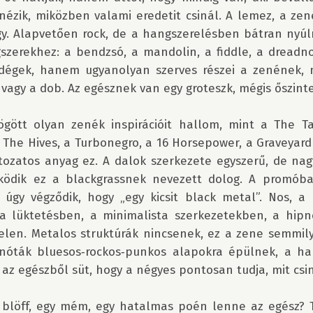
ézik, miközben valami eredetit csinál. A lemez, a zene
gy. Alapvetően rock, de a hangszerelésben bátran nyúl
szerekhez: a bendzsó, a mandolin, a fiddle, a dreadnou
dégek, hanem ugyanolyan szerves részei a zenének, mi
 vagy a dob. Az egésznek van egy groteszk, mégis őszinte 
gött olyan zenék inspirációit hallom, mint a The Ta
 The Hives, a Turbonegro, a 16 Horsepower, a Graveyard 
ozatos anyag ez. A dalok szerkezete egyszerű, de nagy
ödik ez a blackgrassnek nevezett dolog. A promóba
úgy végződik, hogy „egy kicsit black metal”. Nos, a b
a lüktetésben, a minimalista szerkezetekben, a hipnot
jelen. Metalos struktúrák nincsenek, ez a zene semmil
óták bluesos‑rockos‑punkos alapokra épülnek, a han
 az egészből süt, hogy a négyes pontosan tudja, mit csiná
 blöff, egy mém, egy hatalmas poén lenne az egész? 