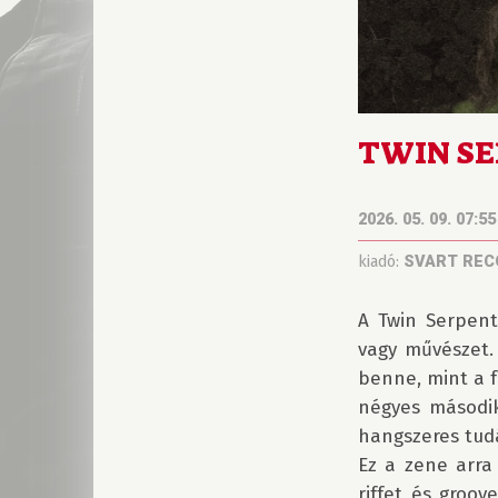
TWIN SER
2026. 05. 09. 07:55
kiadó:
SVART RE
A Twin Serpent
vagy művészet.
benne, mint a f
négyes második
hangszeres tudá
Ez a zene arra
riffet és groov