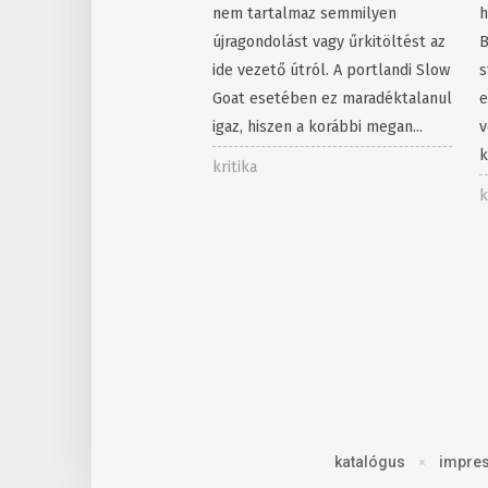
nem tartalmaz semmilyen
h
újragondolást vagy űrkitöltést az
B
ide vezető útról. A portlandi Slow
s
Goat esetében ez maradéktalanul
e
igaz, hiszen a korábbi megan...
v
k
kritika
k
katalógus
×
impre