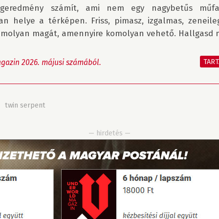
égeredmény számít, ami nem egy nagybetűs műfajm
an helye a térképen. Friss, pimasz, izgalmas, zeneileg
komolyan magát, amennyire komolyan vehető. Hallgasd m
TAR
gazin 2026. májusi számából.
»
twin serpent
— hirdetés —