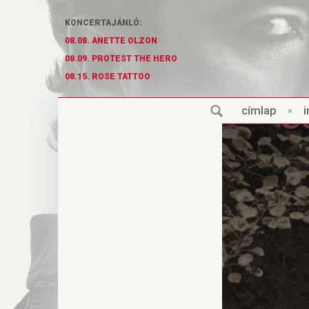
KONCERTAJÁNLÓ:
08.08. ANETTE OLZON
08.09. PROTEST THE HERO
08.15. ROSE TATTOO
cí
m
lap
×
i