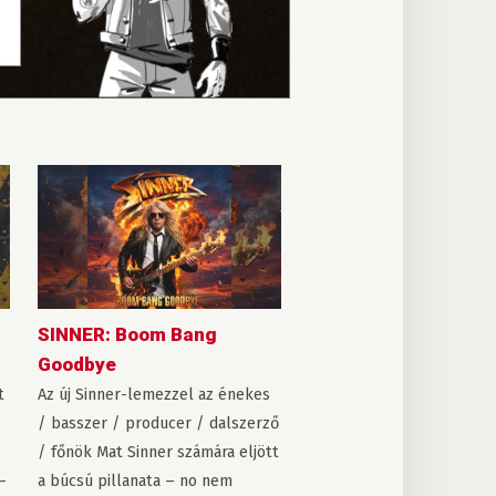
SINNER: Boom Bang
Goodbye
t
Az új Sinner-lemezzel az énekes
/ basszer / producer / dalszerző
/ főnök Mat Sinner számára eljött
–
a búcsú pillanata – no nem