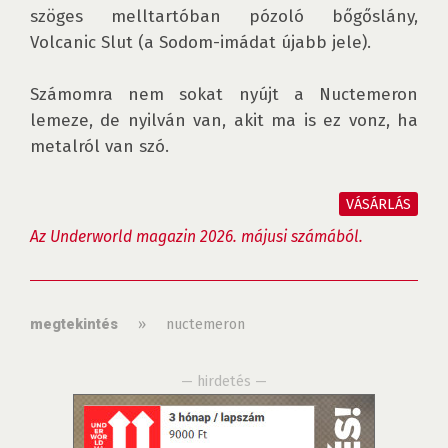
szöges melltartóban pózoló bőgőslány, 
Volcanic Slut (a Sodom-imádat újabb jele).

Számomra nem sokat nyújt a Nuctemeron 
lemeze, de nyilván van, akit ma is ez vonz, ha 
metalról van szó.

VÁSÁRLÁS
Az Underworld magazin 2026. májusi számából.
»
nuctemeron
megtekintés
— hirdetés —