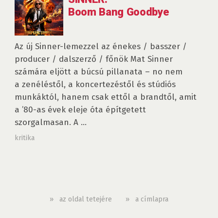
Boom Bang Goodbye
Az új Sinner-lemezzel az énekes / basszer /
producer / dalszerző / főnök Mat Sinner
számára eljött a búcsú pillanata – no nem
a zenéléstől, a koncertezéstől és stúdiós
munkáktól, hanem csak ettől a brandtől, amit
a ’80-as évek eleje óta építgetett
szorgalmasan. A ...
kritika
»
az oldal tetejére
»
a címlapra