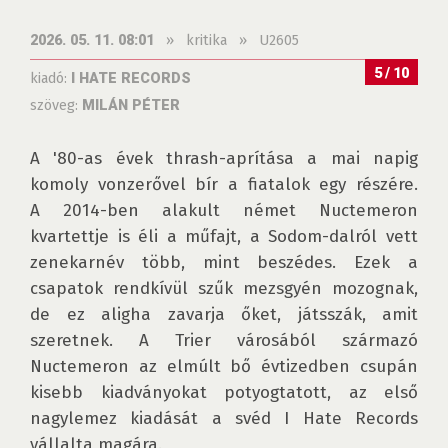
»
kritika
»
U2605
2026. 05. 11. 08:01
5 / 10
kiadó:
I HATE RECORDS
szöveg:
MILÁN PÉTER
A '80-as évek thrash-aprítása a mai napig 
komoly vonzerővel bír a fiatalok egy részére. 
A 2014-ben alakult német Nuctemeron 
kvartettje is éli a műfajt, a Sodom-dalról vett 
zenekarnév több, mint beszédes. Ezek a 
csapatok rendkívül szűk mezsgyén mozognak, 
de ez aligha zavarja őket, játsszák, amit 
szeretnek. A Trier városából származó 
Nuctemeron az elmúlt bő évtizedben csupán 
kisebb kiadványokat potyogtatott, az első 
nagylemez kiadását a svéd I Hate Records 
vállalta magára.
