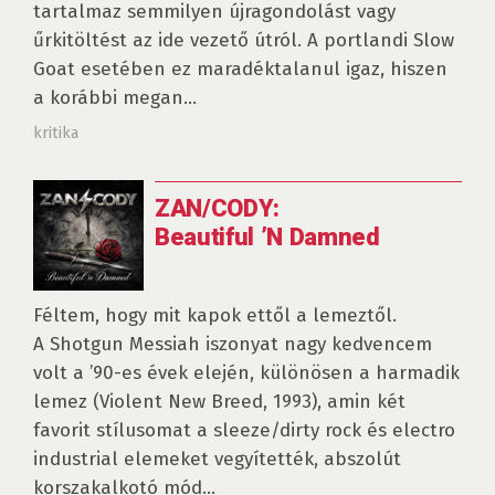
tartalmaz semmilyen újragondolást vagy
űrkitöltést az ide vezető útról. A portlandi Slow
Goat esetében ez maradéktalanul igaz, hiszen
a korábbi megan...
kritika
ZAN/CODY:
Beautiful ’N Damned
Féltem, hogy mit kapok ettől a lemeztől.
A Shotgun Messiah iszonyat nagy kedvencem
volt a ’90-es évek elején, különösen a harmadik
lemez (Violent New Breed, 1993), amin két
favorit stílusomat a sleeze/dirty rock és electro
industrial elemeket vegyítették, abszolút
korszakalkotó mód...