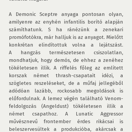
A Demonic Sceptre anyaga pontosan olyan, 
amilyenre az enyhén infantilis borító alapján 
számíthatunk. S ha ránézünk a zenekari 
promófotókra, már halljuk is az anyagot. Mielőtt 
konkrétan elindítottuk volna a lejátszást. 
A hangzás természetesen csiszolatlan, 
mondhatjuk, hogy demós, de ehhez a zenéhez 
tökéletesen illik. A riffelés főleg az említett 
korszak német thrash-csapatait idézi, a 
szögletes reszeléseket, de a műfaj jellegéből 
adódóan lazább, rockosabb megoldások is 
előfordulnak. A lemez végén található Venom-
feldolgozás (Angeldust) tökéletesen illik a 
német csapathoz. A Lunatic Aggressor 
művésznevű frontember érdes rikácsai is 
beleszervesültek a produkcióba, akárcsak a 