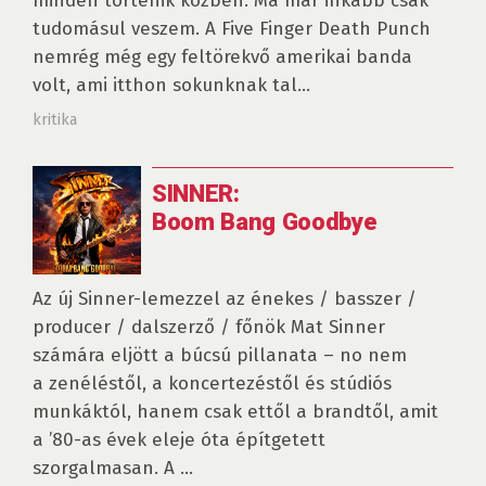
minden történik közben. Ma már inkább csak
tudomásul veszem. A Five Finger Death Punch
nemrég még egy feltörekvő amerikai banda
volt, ami itthon sokunknak tal...
kritika
SINNER:
Boom Bang Goodbye
Az új Sinner-lemezzel az énekes / basszer /
producer / dalszerző / főnök Mat Sinner
számára eljött a búcsú pillanata – no nem
a zenéléstől, a koncertezéstől és stúdiós
munkáktól, hanem csak ettől a brandtől, amit
a ’80-as évek eleje óta építgetett
szorgalmasan. A ...