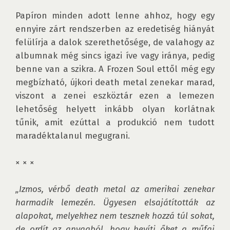
Papíron minden adott lenne ahhoz, hogy egy 
ennyire zárt rendszerben az eredetiség hiányát 
felülírja a dalok szerethetősége, de valahogy az 
albumnak még sincs igazi íve vagy iránya, pedig 
benne van a szikra. A Frozen Soul ettől még egy 
megbízható, újkori death metal zenekar marad, 
viszont a zenei eszköztár ezen a lemezen 
lehetőség helyett inkább olyan korlátnak 
tűnik, amit ezúttal a produkció nem tudott 
maradéktalanul megugrani.

× × ×

„Izmos, vérbő death metal az amerikai zenekar 
harmadik lemezén. Ügyesen elsajátították az 
alapokat, melyekhez nem tesznek hozzá túl sokat, 
de ordít az anyagból, hogy hevíti őket a műfaj 