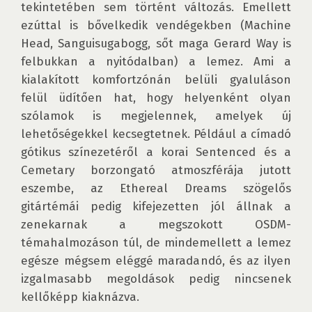
tekintetében sem történt változás. Emellett 
ezúttal is bővelkedik vendégekben (Machine 
Head, Sanguisugabogg, sőt maga Gerard Way is 
felbukkan a nyitódalban) a lemez. Ami a 
kialakított komfortzónán belüli gyaluláson 
felül üdítően hat, hogy helyenként olyan 
szólamok is megjelennek, amelyek új 
lehetőségekkel kecsegtetnek. Például a címadó 
gótikus színezetéről a korai Sentenced és a 
Cemetary borzongató atmoszférája jutott 
eszembe, az Ethereal Dreams szögelős 
gitártémái pedig kifejezetten jól állnak a 
zenekarnak a megszokott OSDM-
témahalmozáson túl, de mindemellett a lemez 
egésze mégsem eléggé maradandó, és az ilyen 
izgalmasabb megoldások pedig nincsenek 
kellőképp kiaknázva.
