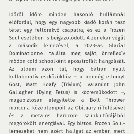
Időről időre minden hasonló hullámnál 
előfordul, hogy egy nagyobb kiadó korán tesz 
tétet egy feltörekvő csapatra, és ez a Frozen 
Soul esetében is beigazolódott. A zenekar végül 
a második lemezével, a 2023-as Glacial 
Dominationnel találta meg saját, önreflexív 
módon cold schoolként aposztrofált hangzását. 
Az album azon túl, hogy bátran nyúlt 
kollaboratív eszközökhöz – a nemrég elhunyt 
Gost, Matt Heafy (Trivium), valamint John 
Gallagher (Dying Fetus) is közreműködött –, 
magabiztosan elegyítette a Bolt Thrower 
marcona középtempóit az Obituary riffelésével 
és a metalos hardcore szubkultúrájából 
megörökölt energiával. Egy biztos: Frozen Soul-
lemezeket nem azért hallgat az ember, mert 