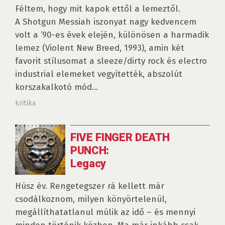
Féltem, hogy mit kapok ettől a lemeztől.
A Shotgun Messiah iszonyat nagy kedvencem
volt a ’90-es évek elején, különösen a harmadik
lemez (Violent New Breed, 1993), amin két
favorit stílusomat a sleeze/dirty rock és electro
industrial elemeket vegyítették, abszolút
korszakalkotó mód...
kritika
FIVE FINGER DEATH
PUNCH:
Legacy
Húsz év. Rengetegszer rá kellett már
csodálkoznom, milyen könyörtelenül,
megállíthatatlanul múlik az idő – és mennyi