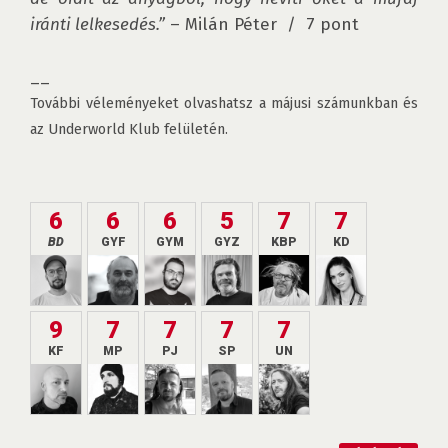
iránti lelkesedés.”
 – Milán Péter  /  7 pont

További véleményeket olvashatsz a májusi számunkban és 
az Underworld Klub felületén.
6
6
6
5
7
7
BD
GYF
GYM
GYZ
KBP
KD
9
7
7
7
7
KF
MP
PJ
SP
UN