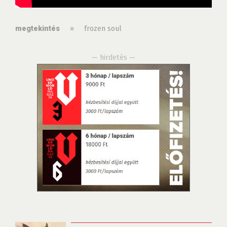
»
frozen soul
megtekintés
— hirdetés —