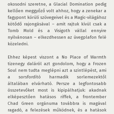
okosodni szeretne, a Glacial Domination pedig 
kellően meggyőző volt ahhoz, hogy a zenekar a 
fagypont körüli szövegeivel és a Magic-világához 
kötődő rajongásával – amit rajtuk kívül csak a 
Tomb Mold és a Visigoth vállal ennyire 
nyilvánosan – elkezdhessen az üvegplafon felé 
közeledni.

Ehhez képest viszont a No Place of Warmth 
tizenegy daláról azt gondolom, hogy a Frozen 
Soul nem tudta meglépni azt a szintlépést, ami 
a sorsfordító harmadik sorlemezektől 
általában elvárható. Persze a legfontosabb 
összetevőket most is kipipálhatjuk: akadnak 
elképesztően hatásos riffek, a frontember 
Chad Green orgánuma továbbra is magával 
ragadó, a felezések működnek, és a hatások 