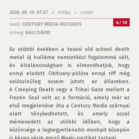
»
kritika
»
U2605
2026. 05. 10. 07:57
6 / 10
kiadó:
CENTURY MEDIA RECORDS
szöveg:
BALI DÁVID
Az utóbbi években a texasi old school death 
metal új hulláma nemzetközi fogalommá vált, 
és általánosságban is elmondhatjuk, hogy 
ennyi eladott Obituary-pólóra ennyi riff még 
valószínűleg sosem jutott az államban. 
A Creeping Death vagy a Tribal Gaze mellett a 
Frozen Soul volt az a formáció, amely már az 
első megjelenése óta a Century Media szárnyai 
alatt ténykedhetett, és amely azzal 
mémesedett az utóbbi időben, hogy a 
közönsége a legkegyetlenebb moshpit közepén 
is képes vérre menő Magic-partikat tartani.
