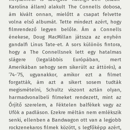
Karolina állam) alakult The Connells dobosa, 
ám kivált onnan, mielőtt a csapat felvette 
volna első albumát. Tette mindezt azért, hogy 
filmrendező legyen belőle. Ám a Connells 
énekese, Doug MacMillan játssza az enyhén 
gandalfi Linus Tate-et. A sors különös fintora, 
hogy a The Connellsnek lett egy hatalmas 
slágere (legalábbis Európában, mert 
Amerikában sehogy sem sikerült az áttörés), a 
’74-’75, ugyanakkor, amikor ezt a filmet 
forgatták, ám azt a sikert sosem tudták 
megismételni, Schultz viszont aztán olyan, 
harmadvonalbeli filmeket rendezett, mint az 
Őrjítő szerelem, a Féktelen balfékek vagy az 
Ufók a padláson. Ezekre méltán nem emlékszik 
senki, ellenben a Bandwagon ott van a legjobb 
rockzenekaros filmek között, s legfőképp azért, 