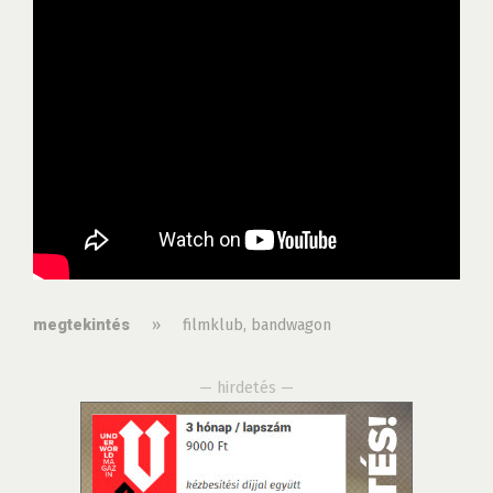
»
filmklub
,
bandwagon
megtekintés
— hirdetés —