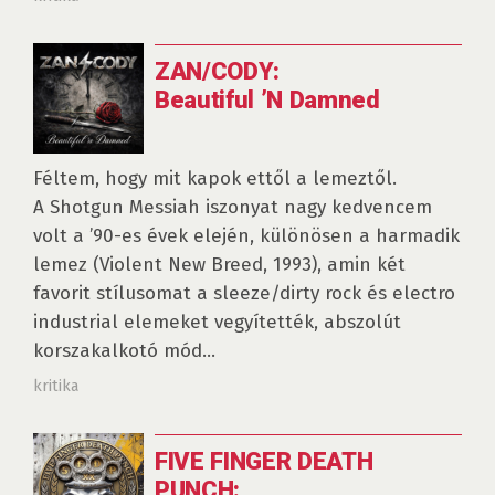
ZAN/CODY:
Beautiful ’N Damned
Féltem, hogy mit kapok ettől a lemeztől.
A Shotgun Messiah iszonyat nagy kedvencem
volt a ’90-es évek elején, különösen a harmadik
lemez (Violent New Breed, 1993), amin két
favorit stílusomat a sleeze/dirty rock és electro
industrial elemeket vegyítették, abszolút
korszakalkotó mód...
kritika
FIVE FINGER DEATH
PUNCH: