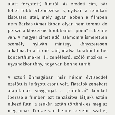
alatt forgatott) filmről. Az eredeti cím, bár 
lehet több értelmezése is, nyilván a zenekari 
kisbuszra utal, mely ugyan ebben a filmben 
nem Barkas (Amerikában olyan nem terem), de 
persze a klasszikus lerobbanós „poén” is benne 
van. A magyar címet adó, számomra ismeretlen 
személy nyilván mintegy kényszeresen 
alkalmazta a turné szót, utalva korábbi fontos 
koncertfilmekre ill. zenélésről szóló mozikra – 
ugyanakkor tény, hogy van benne turné.

A sztori önmagában már három évtizeddel 
ezelőtt is lerágott csont volt. Fiatalok zenekart 
alapítanak, végigjárják a „kötelező” köröket 
(persze a filmben ezt zanzásítva látjuk), aztán 
elkezd futni a szekér, aztán történik ez meg az 
meg amaz. Persze van benne szerelmi szál is, 