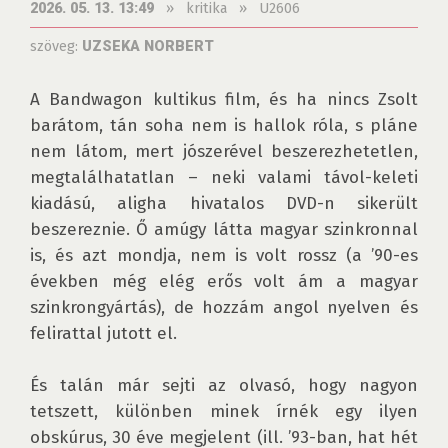
»
kritika
»
U2606
2026. 05. 13. 13:49
szöveg:
UZSEKA NORBERT
A Bandwagon kultikus film, és ha nincs Zsolt 
barátom, tán soha nem is hallok róla, s pláne 
nem látom, mert jószerével beszerezhetetlen, 
megtalálhatatlan – neki valami távol-keleti 
kiadású, aligha hivatalos DVD-n sikerült 
beszereznie. Ő amúgy látta magyar szinkronnal 
is, és azt mondja, nem is volt rossz (a ’90-es 
években még elég erős volt ám a magyar 
szinkrongyártás), de hozzám angol nyelven és 
felirattal jutott el.

És talán már sejti az olvasó, hogy nagyon 
tetszett, különben minek írnék egy ilyen 
obskúrus, 30 éve megjelent (ill. ’93-ban, hat hét 