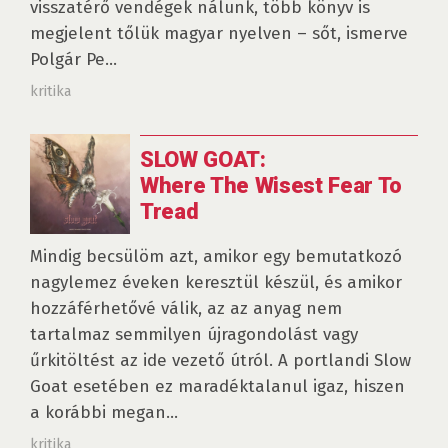
visszatérő vendégek nálunk, több könyv is
megjelent tőlük magyar nyelven – sőt, ismerve
Polgár Pe...
kritika
SLOW GOAT:
Where The Wisest Fear To
Tread
Mindig becsülöm azt, amikor egy bemutatkozó
nagylemez éveken keresztül készül, és amikor
hozzáférhetővé válik, az az anyag nem
tartalmaz semmilyen újragondolást vagy
űrkitöltést az ide vezető útról. A portlandi Slow
Goat esetében ez maradéktalanul igaz, hiszen
a korábbi megan...
kritika