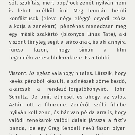
sőt, szakítás, mert pop/rock zenét nyilván nem 
is lehet anélkül írni. Meg bandán belüli 
konfliktusok (eleve négy eléggé egyedi csóka 
alkotja a zenekart), pénzéhes menedzser, meg 
egy másik szakértő (bizonyos Linus Tate), aki 
viszont tényleg segít a srácoknak, és aki annyira 
furcsa fazon, hogy simán a film 
legemlékezetesebb karaktere. És a többi.

Viszont. Az egész valahogy hiteles. Látszik, hogy 
kevés pénzből készült, a színészek zöme kezdő, 
akárcsak a rendező-forgatókönyvíró, John 
Schultz. De amit elmesél és ahogy, az valós. 
Aztán ott a filmzene. Zenéről szóló filmbe 
nyilván kell zene, és bár van példa arra is, hogy 
valódi zenekarok valódi dalait játssza a fiktív 
banda, ide egy Greg Kendall nevű fazon olyan 