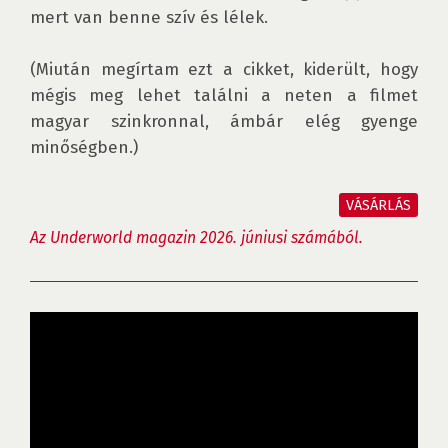
mert van benne szív és lélek.

(Miután megírtam ezt a cikket, kiderült, hogy 
mégis meg lehet találni a neten a filmet 
magyar szinkronnal, ámbár elég gyenge 
minőségben.)

VÁSÁRLÁS
Az Underworld magazin 2026. júniusi számából.