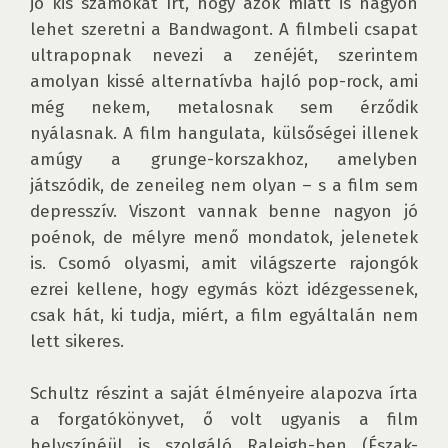
jó kis számokat írt, hogy azok miatt is nagyon 
lehet szeretni a Bandwagont. A filmbeli csapat 
ultrapopnak nevezi a zenéjét, szerintem 
amolyan kissé alternatívba hajló pop-rock, ami 
még nekem, metalosnak sem érződik 
nyálasnak. A film hangulata, külsőségei illenek 
amúgy a grunge-korszakhoz, amelyben 
játszódik, de zeneileg nem olyan – s a film sem 
depresszív. Viszont vannak benne nagyon jó 
poénok, de mélyre menő mondatok, jelenetek 
is. Csomó olyasmi, amit világszerte rajongók 
ezrei kellene, hogy egymás közt idézgessenek, 
csak hát, ki tudja, miért, a film egyáltalán nem 
lett sikeres.

Schultz részint a saját élményeire alapozva írta 
a forgatókönyvet, ő volt ugyanis a film 
helyszínéül is szolgáló Raleigh-ben (Észak-