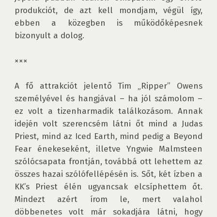
produkciót, de azt kell mondjam, végül így, 
ebben a közegben is működőképesnek 
bizonyult a dolog.

×××

A fő attrakciót jelentő Tim „Ripper” Owens 
személyével és hangjával – ha jól számolom – 
ez volt a tizenharmadik találkozásom. Annak 
idején volt szerencsém látni őt mind a Judas 
Priest, mind az Iced Earth, mind pedig a Beyond 
Fear énekeseként, illetve Yngwie Malmsteen 
szólócsapata frontján, továbbá ott lehettem az 
összes hazai szólófellépésén is. Sőt, két ízben a 
KK’s Priest élén ugyancsak elcsíphettem őt. 
Mindezt azért írom le, mert valahol 
döbbenetes volt már sokadjára látni, hogy 