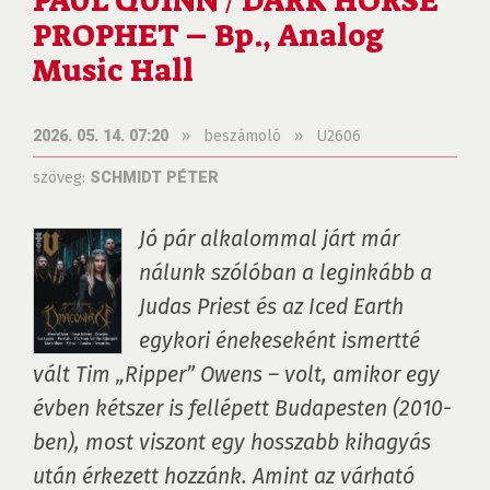
PAUL QUINN / DARK HORSE
PROPHET – Bp., Analog
Music Hall
»
beszámoló
»
U2606
2026. 05. 14. 07:20
szöveg:
SCHMIDT PÉTER
Jó pár alkalommal járt már 
nálunk szólóban a leginkább a 
Judas Priest és az Iced Earth 
egykori énekeseként ismertté 
vált Tim „Ripper” Owens – volt, amikor egy 
évben kétszer is fellépett Budapesten (2010-
ben), most viszont egy hosszabb kihagyás 
után érkezett hozzánk. Amint az várható 