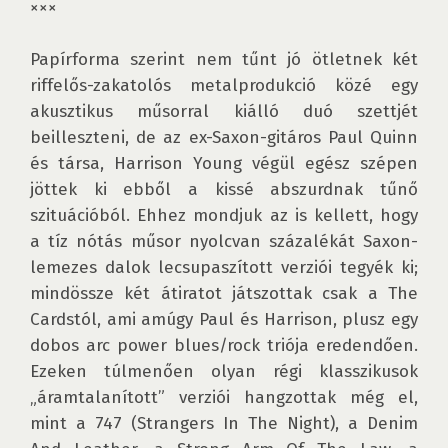
×××

Papírforma szerint nem tűnt jó ötletnek két 
riffelős-zakatolós metalprodukció közé egy 
akusztikus műsorral kiálló duó szettjét 
beilleszteni, de az ex-Saxon-gitáros Paul Quinn 
és társa, Harrison Young végül egész szépen 
jöttek ki ebből a kissé abszurdnak tűnő 
szituációból. Ehhez mondjuk az is kellett, hogy 
a tíz nótás műsor nyolcvan százalékát Saxon-
lemezes dalok lecsupaszított verziói tegyék ki; 
mindössze két átiratot játszottak csak a The 
Cardstól, ami amúgy Paul és Harrison, plusz egy 
dobos arc power blues/rock triója eredendően. 
Ezeken túlmenően olyan régi klasszikusok 
„áramtalanított” verziói hangzottak még el, 
mint a 747 (Strangers In The Night), a Denim 