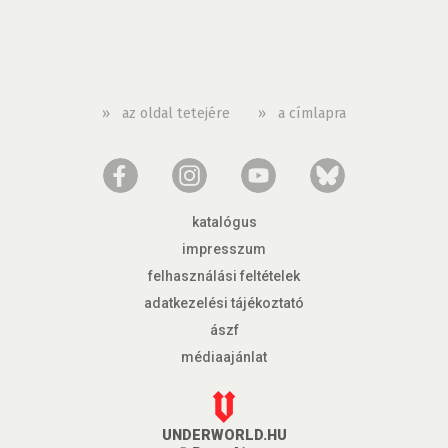
»
az oldal tetejére
»
a címlapra
katalógus
impresszum
felhasználási feltételek
adatkezelési tájékoztató
ászf
médiaajánlat
UNDERWORLD.HU