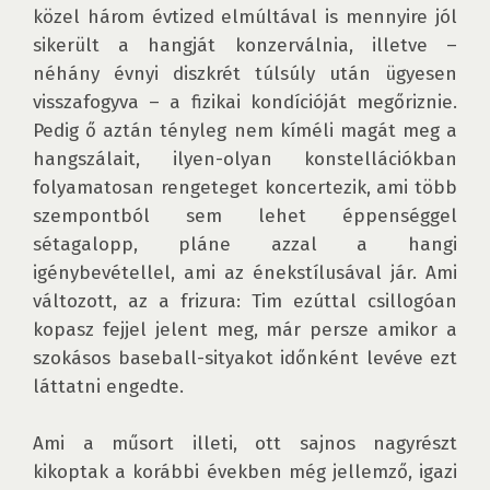
közel három évtized elmúltával is mennyire jól 
sikerült a hangját konzerválnia, illetve – 
néhány évnyi diszkrét túlsúly után ügyesen 
visszafogyva – a fizikai kondícióját megőriznie. 
Pedig ő aztán tényleg nem kíméli magát meg a 
hangszálait, ilyen-olyan konstellációkban 
folyamatosan rengeteget koncertezik, ami több 
szempontból sem lehet éppenséggel 
sétagalopp, pláne azzal a hangi 
igénybevétellel, ami az énekstílusával jár. Ami 
változott, az a frizura: Tim ezúttal csillogóan 
kopasz fejjel jelent meg, már persze amikor a 
szokásos baseball-sityakot időnként levéve ezt 
láttatni engedte.

Ami a műsort illeti, ott sajnos nagyrészt 
kikoptak a korábbi években még jellemző, igazi 