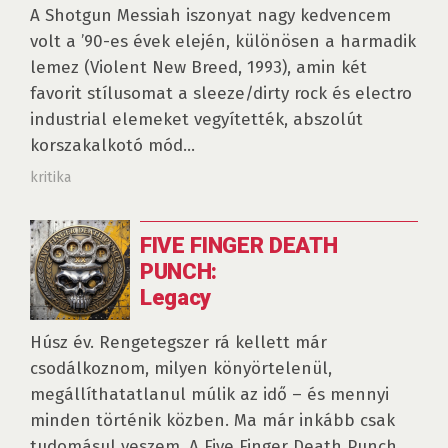
A Shotgun Messiah iszonyat nagy kedvencem
volt a ’90-es évek elején, különösen a harmadik
lemez (Violent New Breed, 1993), amin két
favorit stílusomat a sleeze/dirty rock és electro
industrial elemeket vegyítették, abszolút
korszakalkotó mód...
kritika
FIVE FINGER DEATH
PUNCH:
Legacy
Húsz év. Rengetegszer rá kellett már
csodálkoznom, milyen könyörtelenül,
megállíthatatlanul múlik az idő – és mennyi
minden történik közben. Ma már inkább csak
tudomásul veszem. A Five Finger Death Punch