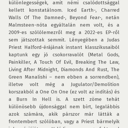
különlegességek, amit némi csalódottsággal 
kellett konstatálnom. Iced Earth-, Charred 
Walls Of The Damned-, Beyond Fear-, netán 
Malmsteen-nóta egyáltalán nem volt, és a 
2009-es szólólemezről meg a 2022-es EP-ről 
sem játszottak semmit. Lényegében a Judas 
Priest Halford-érájának instant klasszikusaiból 
kaptunk egy jó csokorravalót (Metal Gods, 
Painkiller, A Touch Of Evil, Breaking The Law, 
Living After Midnight, Diamonds And Rust, The 
Green Manalishi – nem ebben a sorrendben), 
illetve volt még a Jugulator/Demolition 
korszakból a One On One (ez volt az indítás) és 
a Burn In Hell is. A szett zöme tehát 
különösebb újdonsággal nem bírt, legalábbis 
azok számára, akik párszor már látták a 
frontembert szólóban, vagy a Priest bármelyik 