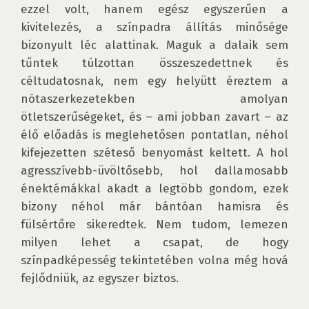
ezzel volt, hanem egész egyszerűen a 
kivitelezés, a színpadra állítás minősége 
bizonyult léc alattinak. Maguk a dalaik sem 
tűntek túlzottan összeszedettnek és 
céltudatosnak, nem egy helyütt éreztem a 
nótaszerkezetekben amolyan 
ötletszerűségeket, és – ami jobban zavart – az 
élő előadás is meglehetősen pontatlan, néhol 
kifejezetten széteső benyomást keltett. A hol 
agresszívebb-üvöltősebb, hol dallamosabb 
énektémákkal akadt a legtöbb gondom, ezek 
bizony néhol már bántóan hamisra és 
fülsértőre sikeredtek. Nem tudom, lemezen 
milyen lehet a csapat, de hogy 
színpadképesség tekintetében volna még hová 
fejlődniük, az egyszer biztos.
