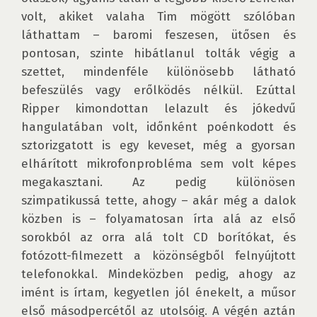
volt, akiket valaha Tim mögött szólóban 
láthattam – baromi feszesen, ütősen és 
pontosan, szinte hibátlanul tolták végig a 
szettet, mindenféle különösebb látható 
befeszülés vagy erőlködés nélkül. Ezúttal 
Ripper kimondottan lelazult és jókedvű 
hangulatában volt, időnként poénkodott és 
sztorizgatott is egy keveset, még a gyorsan 
elhárított mikrofonprobléma sem volt képes 
megakasztani. Az pedig különösen 
szimpatikussá tette, ahogy – akár még a dalok 
közben is – folyamatosan írta alá az első 
sorokból az orra alá tolt CD borítókat, és 
fotózott-filmezett a közönségből felnyújtott 
telefonokkal. Mindeközben pedig, ahogy az 
imént is írtam, kegyetlen jól énekelt, a műsor 
első másodpercétől az utolsóig. A végén aztán 