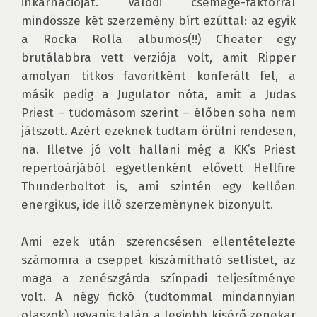
inkarnációját. Valódi csemege-faktorral 
mindössze két szerzemény bírt ezúttal: az egyik 
a Rocka Rolla albumos(!!) Cheater egy 
brutálabbra vett verziója volt, amit Ripper 
amolyan titkos favoritként konferált fel, a 
másik pedig a Jugulator nóta, amit a Judas 
Priest – tudomásom szerint – élőben soha nem 
játszott. Azért ezeknek tudtam örülni rendesen, 
na. Illetve jó volt hallani még a KK’s Priest 
repertoárjából egyetlenként elővett Hellfire 
Thunderboltot is, ami szintén egy kellően 
energikus, ide illő szerzeménynek bizonyult.

Ami ezek után szerencsésen ellentételezte 
számomra a cseppet kiszámítható setlistet, az 
maga a zenészgárda színpadi teljesítménye 
volt. A négy fickó (tudtommal mindannyian 
olaszok) ugyanis talán a legjobb kísérő zenekar 