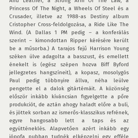
And Leather, a Strong Arm Of The Law, a 
Princess Of The Night, a Wheels Of Steel és a 
Crusader, illetve az 1988-as Destiny album 
Cristopher Cross-feldolgozása, a Ride Like The 
Wind. (A Dallas 1 PM pedig – a konferálás 
szerint – kimondottan Ripper kérésére került 
be a műsorba.) A tarajos fejű Harrison Young 
széken ülve adagolta a basszust, és emellett 
énekelt is (egész szépen hozva Biff Byford 
jellegzetes hangszíneit), a kopasz, mosolygós 
Paul pedig többnyire állva, néha leülve 
pengette el a dalok gitártémáit. A közönség 
először inkább kíváncsian figyelgette a pőre 
produkciót, de aztán ahogy haladt előre a buli, 
és jöttek sorban az ismerős-klasszikus refrének, 
egyre hangosabb lett a taps és az 
együtténeklés. Alapvetően azért inkább egy 
jópofa pubban tudnék elképzelni egy efféle 