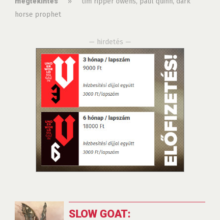
»
tim ripper owens
,
paul quinn
,
dark
megtekintés
horse prophet
— hirdetés —
SLOW GOAT: