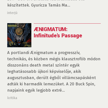
készítettek. Gyuricza Tamás Ma...
interjú
ÆNIGMATUM:
Infinitude’s Passage
A portlandi Ænigmatum a progresszív,
technikás, és közben mégis klausztrofób módon
disszonáns death metal színtér egyik
leghatásosabb újkori képviselője, akik
augusztusban, derült égből villámcsapásként
adták ki harmadik lemezüket. A 20 Buck Spin,
napjaink egyik legjobb extré...
kritika