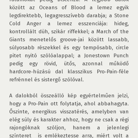
között az Oceans of Blood a lemez egyik 
legdirektebb, legagresszívebb darabja; a Stone 
Cold Anger a lemez esszenciája: hideg, 
kontrollált düh, szikár riffekkel; a March of the 
Giants menetelős groove‑jai között lassabb, 
súlyosabb részekkel és egy tempósabb, circle 
pitet nyitó szólóalappal; a Jonestown Punch 
pedig egy rövid, ütős, azonnal működő 
hardcore‑húzású dal klasszikus Pro‑Pain‑féle 
refrénnel és sistergő szólóval. 

A dalokból összeálló kép egyértelműen jelzi, 
hogy a Pro‑Pain ott folytatja, ahol abbahagyta. 
Őszinte, energikus visszatérés, amelyben van 
elég súly és karakter ahhoz, hogy ne csak a régi 
rajongóknak szóljon, hanem a jelenlegi 
színteret  is emlékeztesse arra, miért volt a 