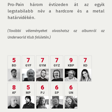
Pro‑Pain három évtizeden át az egyik 
legstabilabb név a hardcore és a metal 
határvidékén.

(További véleményeket olvashatsz az albumról az 
Underworld Klub felületén.)
5
7
7
7
9
7
BD
GYF
GYM
GYZ
KBP
KD
8
5
6
6
6
KF
MP
PJ
SP
UN