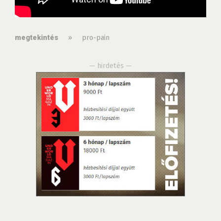
»
pro-pain
megtekintés
— hirdetés —