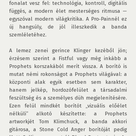
fonalat vesz fel: technológia, kontroll, digitális 
függés, a modern élet mesterséges ritmusa — 
egyszóval modern világkritika. A Pro‑Painnél ez 
új hangsúly, de jól illeszkedik a banda 
szemléletéhez. 

A lemez zenei gerince Klinger kezéből jön; 
érzésem szerint a Fistful vagy még inkább a 
Prophets korszakából merít vissza. A borító is 
mutat némi rokonságot a Prophets világával: a 
központi alak egyik esetben sem karakter, 
hanem jelkép, hordozófelület a társadalmi 
feszültség és a személyes düh megjelenítésére. 
Ezen felül mindkét borítót „vizuális előélet 
nélküli“ alkotó készítette: a Prophets 
artworkjét Tom Klimchuck, a banda akkori 
gitárosa, a Stone Cold Anger borítóját pedig 