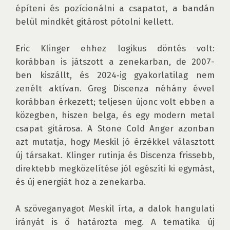
építeni és pozícionálni a csapatot, a bandán 
belül mindkét gitárost pótolni kellett. 

Eric Klinger ehhez logikus döntés volt: 
korábban is játszott a zenekarban, de 2007-
ben kiszállt, és 2024‑ig gyakorlatilag nem 
zenélt aktívan. Greg Discenza néhány évvel 
korábban érkezett; teljesen újonc volt ebben a 
közegben, hiszen belga, és egy modern metal 
csapat gitárosa. A Stone Cold Anger azonban 
azt mutatja, hogy Meskil jó érzékkel választott 
új társakat. Klinger rutinja és Discenza frissebb, 
direktebb megközelítése jól egészíti ki egymást, 
és új energiát hoz a zenekarba. 

A szöveganyagot Meskil írta, a dalok hangulati 
irányát is ő határozta meg. A tematika új 