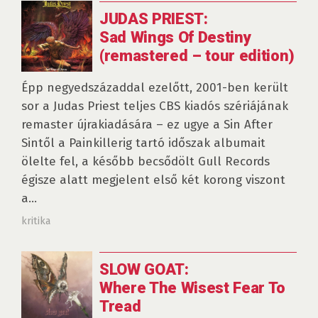
JUDAS PRIEST:
Sad Wings Of Destiny
(remastered – tour edition)
Épp negyedszázaddal ezelőtt, 2001-ben került
sor a Judas Priest teljes CBS kiadós szériájának
remaster újrakiadására – ez ugye a Sin After
Sintől a Painkillerig tartó időszak albumait
ölelte fel, a később becsődölt Gull Records
égisze alatt megjelent első két korong viszont
a...
kritika
SLOW GOAT:
Where The Wisest Fear To
Tread