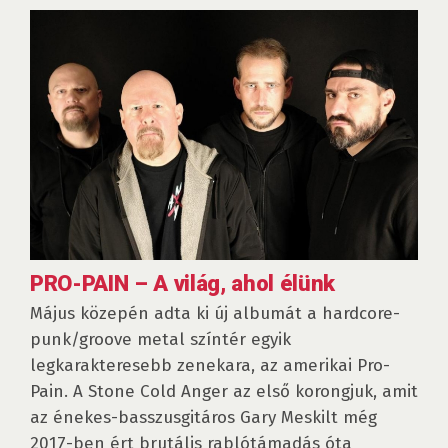
PRO-PAIN – A világ, ahol élünk
Május közepén adta ki új albumát a hardcore-
punk/groove metal színtér egyik
legkarakteresebb zenekara, az amerikai Pro-
Pain. A Stone Cold Anger az első korongjuk, amit
az énekes-basszusgitáros Gary Meskilt még
2017-ben ért brutális rablótámadás óta