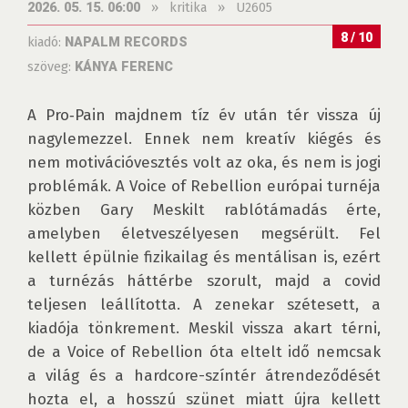
»
kritika
»
U2605
2026. 05. 15. 06:00
8 / 10
kiadó:
NAPALM RECORDS
szöveg:
KÁNYA FERENC
A Pro‑Pain majdnem tíz év után tér vissza új 
nagylemezzel. Ennek nem kreatív kiégés és 
nem motivációvesztés volt az oka, és nem is jogi 
problémák. A Voice of Rebellion európai turnéja 
közben Gary Meskilt rablótámadás érte, 
amelyben életveszélyesen megsérült. Fel 
kellett épülnie fizikailag és mentálisan is, ezért 
a turnézás háttérbe szorult, majd a covid 
teljesen leállította. A zenekar szétesett, a 
kiadója tönkrement. Meskil vissza akart térni, 
de a Voice of Rebellion óta eltelt idő nemcsak 
a világ és a hardcore-színtér átrendeződését 
hozta el, a hosszú szünet miatt újra kellett 