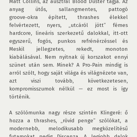
Matt Collins, az ausztrál Blood Duster tagja. Az 
anyag ütős, sallangmentes, pattogó 
groove‑okra épített, thrashes élekkel 
felvértezett, nyers, „utcáról jött” fémes 
hardcore, lineáris szerkezetű dalokkal, itt‑ott 
egyszerű, fogós, punkos refrénérzéssel és 
Meskil jellegzetes, rekedt, monoton 
kiabálásával. Nem nyitnak új korszakot ennyi 
szünet után sem. Minek? A Pro‑Pain mindig is 
arról szólt, hogy saját világa és világnézete van, 
azt viszi tovább, következetesen, 
kompromisszumok nélkül — ez most is így 
történik. 

A szólómunka nagy része szintén Klingeré: ő 
hozza a thrashes, „rövid penge” szólókat, a 
modernebb, melodikusabb megközelítésű 
futamokat pedig Discenza. A legjobb dalok 