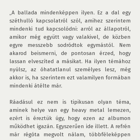
„A ballada mindenképpen ilyen. Ez a dal egy 
széthulló kapcsolatról szól, amihez szerintem 
mindenki tud kapcsolódni: arról az állapotról, 
amikor még együtt vagy valakivel, de közben 
egyre messzebb sodródtok egymástól. Nem 
akarod beismerni, de pontosan érzed, hogy 
lassan elveszíted a másikat. Ha ilyen témához 
nyúlsz, az óhatatlanul személyes lesz, még 
akkor is, ha szerintem ezt valamilyen formában 
mindenki átélte már.

Ráadásul ez nem is tipikusan olyan téma, 
aminek helye van egy heavy metal lemezen, 
ezért is éreztük úgy, hogy ezen az albumon 
működhet igazán. Egyszerűen ide illett. A refrén 
már régóta megvolt nálam, többféleképpen 