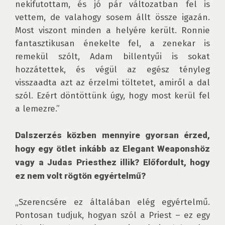
nekifutottam, és jó pár változatban fel is 
vettem, de valahogy sosem állt össze igazán. 
Most viszont minden a helyére került. Ronnie 
fantasztikusan énekelte fel, a zenekar is 
remekül szólt, Adam billentyűi is sokat 
hozzátettek, és végül az egész tényleg 
visszaadta azt az érzelmi töltetet, amiről a dal 
szól. Ezért döntöttünk úgy, hogy most kerül fel 
a lemezre.”

Dalszerzés közben mennyire gyorsan érzed, 
hogy egy ötlet inkább az Elegant Weaponshöz 
vagy a Judas Priesthez illik? Előfordult, hogy 
ez nem volt rögtön egyértelmű?
„Szerencsére ez általában elég egyértelmű. 
Pontosan tudjuk, hogyan szól a Priest – ez egy 