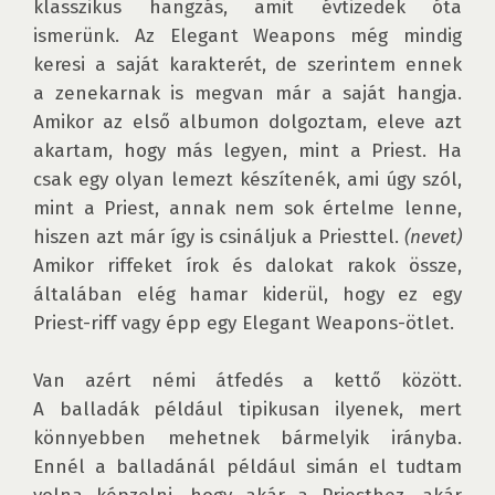
klasszikus hangzás, amit évtizedek óta 
ismerünk. Az Elegant Weapons még mindig 
keresi a saját karakterét, de szerintem ennek 
a zenekarnak is megvan már a saját hangja. 
Amikor az első albumon dolgoztam, eleve azt 
akartam, hogy más legyen, mint a Priest. Ha 
csak egy olyan lemezt készítenék, ami úgy szól, 
mint a Priest, annak nem sok értelme lenne, 
hiszen azt már így is csináljuk a Priesttel. 
(nevet)
Amikor riffeket írok és dalokat rakok össze, 
általában elég hamar kiderül, hogy ez egy 
Priest-riff vagy épp egy Elegant Weapons-ötlet.

Van azért némi átfedés a kettő között. 
A balladák például tipikusan ilyenek, mert 
könnyebben mehetnek bármelyik irányba. 
Ennél a balladánál például simán el tudtam 