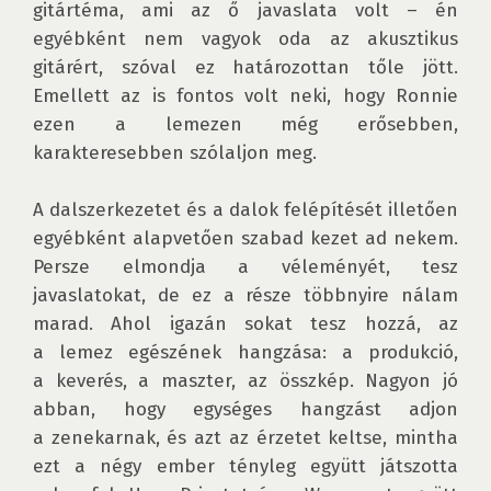
gitártéma, ami az ő javaslata volt – én 
egyébként nem vagyok oda az akusztikus 
gitárért, szóval ez határozottan tőle jött. 
Emellett az is fontos volt neki, hogy Ronnie 
ezen a lemezen még erősebben, 
karakteresebben szólaljon meg.

A dalszerkezetet és a dalok felépítését illetően 
egyébként alapvetően szabad kezet ad nekem. 
Persze elmondja a véleményét, tesz 
javaslatokat, de ez a része többnyire nálam 
marad. Ahol igazán sokat tesz hozzá, az 
a lemez egészének hangzása: a produkció, 
a keverés, a maszter, az összkép. Nagyon jó 
abban, hogy egységes hangzást adjon 
a zenekarnak, és azt az érzetet keltse, mintha 
ezt a négy ember tényleg együtt játszotta 