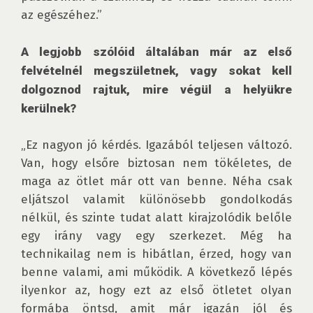
az egészéhez.”

A legjobb szólóid általában már az első 
felvételnél megszületnek, vagy sokat kell 
dolgoznod rajtuk, mire végül a helyükre 
kerülnek?
„Ez nagyon jó kérdés. Igazából teljesen változó. 
Van, hogy elsőre biztosan nem tökéletes, de 
maga az ötlet már ott van benne. Néha csak 
eljátszol valamit különösebb gondolkodás 
nélkül, és szinte tudat alatt kirajzolódik belőle 
egy irány vagy egy szerkezet. Még ha 
technikailag nem is hibátlan, érzed, hogy van 
benne valami, ami működik. A következő lépés 
ilyenkor az, hogy ezt az első ötletet olyan 
formába öntsd, amit már igazán jól és 