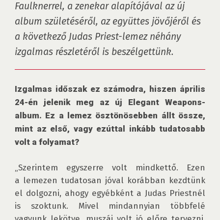
Faulknerrel, a zenekar alapítójával az új 
album születéséről, az együttes jövőjéről és 
a következő Judas Priest-lemez néhány 
izgalmas részletéről is beszélgettünk.
Izgalmas időszak ez számodra, hiszen április 
24-én jelenik meg az új Elegant Weapons-
album. Ez a lemez ösztönösebben állt össze, 
mint az első, vagy ezúttal inkább tudatosabb 
volt a folyamat?
„Szerintem egyszerre volt mindkettő. Ezen 
a lemezen tudatosan jóval korábban kezdtünk 
el dolgozni, ahogy egyébként a Judas Priestnél 
is szoktunk. Mivel mindannyian többfelé 
vagyunk lekötve, muszáj volt jó előre tervezni. 