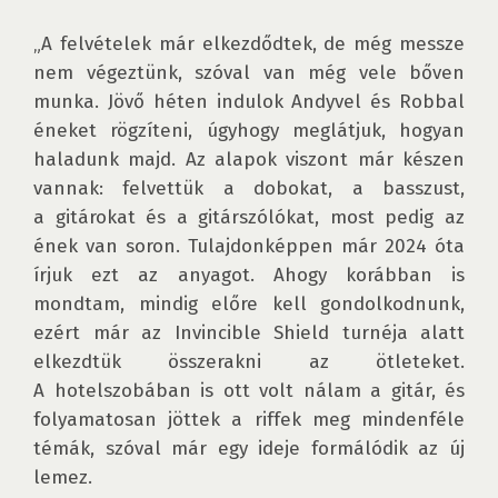
„A felvételek már elkezdődtek, de még messze 
nem végeztünk, szóval van még vele bőven 
munka. Jövő héten indulok Andyvel és Robbal 
éneket rögzíteni, úgyhogy meglátjuk, hogyan 
haladunk majd. Az alapok viszont már készen 
vannak: felvettük a dobokat, a basszust, 
a gitárokat és a gitárszólókat, most pedig az 
ének van soron. Tulajdonképpen már 2024 óta 
írjuk ezt az anyagot. Ahogy korábban is 
mondtam, mindig előre kell gondolkodnunk, 
ezért már az Invincible Shield turnéja alatt 
elkezdtük összerakni az ötleteket. 
A hotelszobában is ott volt nálam a gitár, és 
folyamatosan jöttek a riffek meg mindenféle 
témák, szóval már egy ideje formálódik az új 
lemez.
