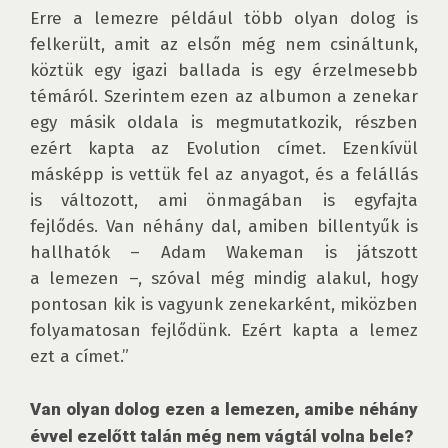
Erre a lemezre például több olyan dolog is 
felkerült, amit az elsőn még nem csináltunk, 
köztük egy igazi ballada is egy érzelmesebb 
témáról. Szerintem ezen az albumon a zenekar 
egy másik oldala is megmutatkozik, részben 
ezért kapta az Evolution címet. Ezenkívül 
másképp is vettük fel az anyagot, és a felállás 
is változott, ami önmagában is egyfajta 
fejlődés. Van néhány dal, amiben billentyűk is 
hallhatók – Adam Wakeman is játszott 
a lemezen –, szóval még mindig alakul, hogy 
pontosan kik is vagyunk zenekarként, miközben 
folyamatosan fejlődünk. Ezért kapta a lemez 
ezt a címet.”

Van olyan dolog ezen a lemezen, amibe néhány 
évvel ezelőtt talán még nem vágtál volna bele?