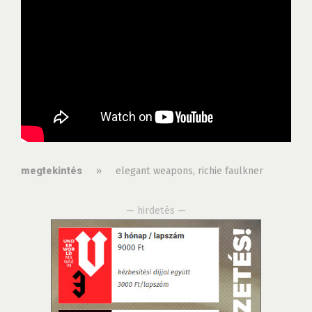
»
elegant weapons
,
richie faulkner
megtekintés
— hirdetés —