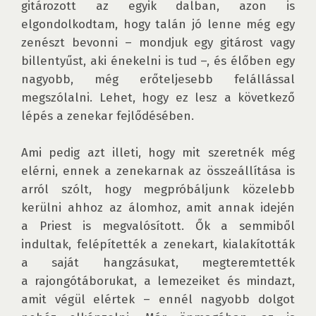
gitározott az egyik dalban, azon is 
elgondolkodtam, hogy talán jó lenne még egy 
zenészt bevonni – mondjuk egy gitárost vagy 
billentyűst, aki énekelni is tud –, és élőben egy 
nagyobb, még erőteljesebb felállással 
megszólalni. Lehet, hogy ez lesz a következő 
lépés a zenekar fejlődésében. 

Ami pedig azt illeti, hogy mit szeretnék még 
elérni, ennek a zenekarnak az összeállítása is 
arról szólt, hogy megpróbáljunk közelebb 
kerülni ahhoz az álomhoz, amit annak idején 
a Priest is megvalósított. Ők a semmiből 
indultak, felépítették a zenekart, kialakították 
a saját hangzásukat, megteremtették 
a rajongótáborukat, a lemezeiket és mindazt, 
amit végül elértek – ennél nagyobb dolgot 