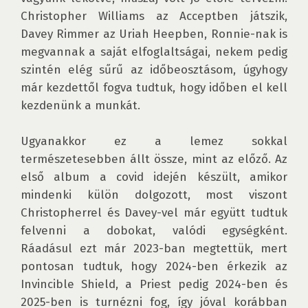
Christopher Williams az Acceptben játszik, 
Davey Rimmer az Uriah Heepben, Ronnie-nak is 
megvannak a saját elfoglaltságai, nekem pedig 
szintén elég sűrű az időbeosztásom, úgyhogy 
már kezdettől fogva tudtuk, hogy időben el kell 
kezdenünk a munkát.

Ugyanakkor ez a lemez sokkal 
természetesebben állt össze, mint az előző. Az 
első album a covid idején készült, amikor 
mindenki külön dolgozott, most viszont 
Christopherrel és Davey-vel már együtt tudtuk 
felvenni a dobokat, valódi egységként. 
Ráadásul ezt már 2023-ban megtettük, mert 
pontosan tudtuk, hogy 2024-ben érkezik az 
Invincible Shield, a Priest pedig 2024-ben és 
2025-ben is turnézni fog, így jóval korábban 