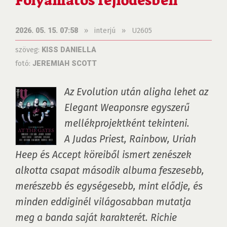
Folyamatos fejlődésben
»
interjú
»
U2605
2026. 05. 15. 07:58
szöveg:
KISS DANIELLA
fotó:
JEREMIAH SCOTT
Az Evolution után aligha lehet az 
Elegant Weaponsre egyszerű 
mellékprojektként tekinteni. 
A Judas Priest, Rainbow, Uriah 
Heep és Accept köreiből ismert zenészek 
alkotta csapat második albuma feszesebb, 
merészebb és egységesebb, mint elődje, és 
minden eddiginél világosabban mutatja 
meg a banda saját karakterét. Richie 