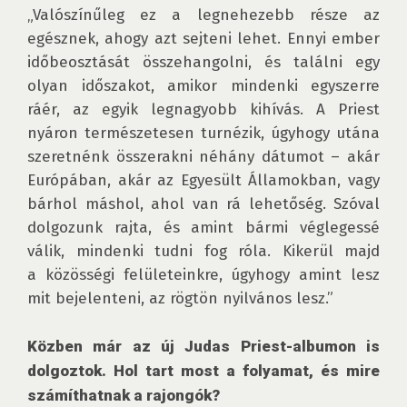
„Valószínűleg ez a legnehezebb része az 
egésznek, ahogy azt sejteni lehet. Ennyi ember 
időbeosztását összehangolni, és találni egy 
olyan időszakot, amikor mindenki egyszerre 
ráér, az egyik legnagyobb kihívás. A Priest 
nyáron természetesen turnézik, úgyhogy utána 
szeretnénk összerakni néhány dátumot – akár 
Európában, akár az Egyesült Államokban, vagy 
bárhol máshol, ahol van rá lehetőség. Szóval 
dolgozunk rajta, és amint bármi véglegessé 
válik, mindenki tudni fog róla. Kikerül majd 
a közösségi felületeinkre, úgyhogy amint lesz 
mit bejelenteni, az rögtön nyilvános lesz.”

Közben már az új Judas Priest-albumon is 
dolgoztok. Hol tart most a folyamat, és mire 
számíthatnak a rajongók?