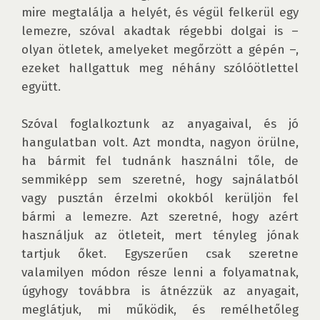
mire megtalálja a helyét, és végül felkerül egy 
lemezre, szóval akadtak régebbi dolgai is – 
olyan ötletek, amelyeket megőrzött a gépén –, 
ezeket hallgattuk meg néhány szólóötlettel 
együtt.

Szóval foglalkoztunk az anyagaival, és jó 
hangulatban volt. Azt mondta, nagyon örülne, 
ha bármit fel tudnánk használni tőle, de 
semmiképp sem szeretné, hogy sajnálatból 
vagy pusztán érzelmi okokból kerüljön fel 
bármi a lemezre. Azt szeretné, hogy azért 
használjuk az ötleteit, mert tényleg jónak 
tartjuk őket. Egyszerűen csak szeretne 
valamilyen módon része lenni a folyamatnak, 
úgyhogy továbbra is átnézzük az anyagait, 
meglátjuk, mi működik, és remélhetőleg 