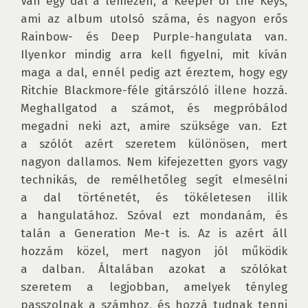
Van egy dal a lemezen, a Keeper of the Keys, 
ami az album utolsó száma, és nagyon erős 
Rainbow- és Deep Purple-hangulata van. 
Ilyenkor mindig arra kell figyelni, mit kíván 
maga a dal, ennél pedig azt éreztem, hogy egy 
Ritchie Blackmore-féle gitárszóló illene hozzá. 
Meghallgatod a számot, és megpróbálod 
megadni neki azt, amire szüksége van. Ezt 
a szólót azért szeretem különösen, mert 
nagyon dallamos. Nem kifejezetten gyors vagy 
technikás, de remélhetőleg segít elmesélni 
a dal történetét, és tökéletesen illik 
a hangulatához. Szóval ezt mondanám, és 
talán a Generation Me-t is. Az is azért áll 
hozzám közel, mert nagyon jól működik 
a dalban. Általában azokat a szólókat 
szeretem a legjobban, amelyek tényleg 
passzolnak a számhoz, és hozzá tudnak tenni 