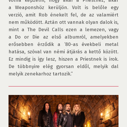
volna képzelni, hogy akár a Priesthez, akár 
a Weaponshöz kerüljön. Volt is belőle egy 
verzió, amit Rob énekelt fel, de az valamiért 
nem működött. Aztán ott vannak olyan dalok is, 
mint a The Devil Calls ezen a lemezen, vagy 
a Do or Die az első albumról, amelyekben 
erősebben érződik a ’80-as évekbeli metal 
hatása, szóval van némi átjárás a kettő között. 
Ez mindig is így lesz, hiszen a Priestnek is írok. 
De többnyire elég gyorsan eldől, melyik dal 