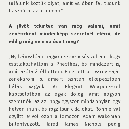
találunk köztük olyat, amit valóban fel tudunk 
használni az albumon.”

A jövőt tekintve van még valami, amit 
zenészként mindenképp szeretnél elérni, de 
eddig még nem valósult meg?
„Nyilvánvalóan nagyon szerencsés voltam, hogy 
csatlakozhattam a Priesthez, és mindazért is, 
amit azóta átélhettem. Emellett ott van a saját 
zenekarom is, amiért szintén elképesztően 
hálás vagyok. Az Elegant Weaponsszel 
kapcsolatban az egyik dolog, amit nagyon 
szeretnék, az az, hogy egyszer mindannyian egy 
helyen írjunk és rögzítsünk dalokat, Ronnie-val 
együtt. Mivel ezen a lemezen Adam Wakeman 
billentyűzött, Jared James Nichols pedig 