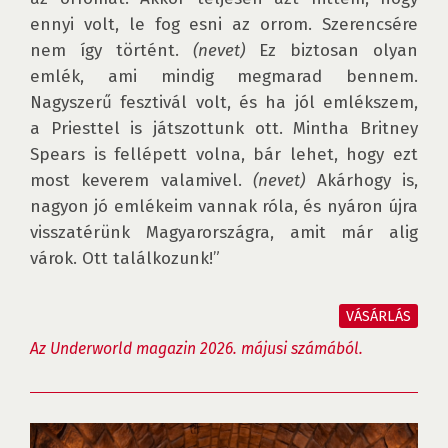
ennyi volt, le fog esni az orrom. Szerencsére 
nem így történt. 
(nevet)
 Ez biztosan olyan 
emlék, ami mindig megmarad bennem. 
Nagyszerű fesztivál volt, és ha jól emlékszem, 
a Priesttel is játszottunk ott. Mintha Britney 
Spears is fellépett volna, bár lehet, hogy ezt 
most keverem valamivel. 
(nevet)
 Akárhogy is, 
nagyon jó emlékeim vannak róla, és nyáron újra 
visszatérünk Magyarországra, amit már alig 
várok. Ott találkozunk!”

VÁSÁRLÁS
Az Underworld magazin 2026. májusi számából.