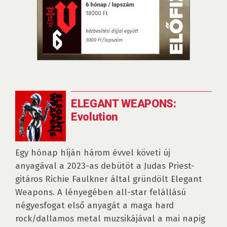
ELEGANT WEAPONS:
Evolution
Egy hónap híján három évvel követi új
anyagával a 2023-as debütöt a Judas Priest-
gitáros Richie Faulkner által gründölt Elegant
Weapons. A lényegében all-star felállású
négyesfogat első anyagát a maga hard
rock/dallamos metal muzsikájával a mai napig