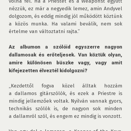
volna fel. Ha a Priestet és a Weaponst együtt 
nézzük, ez már a negyedik lemez, amin Andyvel 
dolgozom, és eddig mindig jól működött köztünk 
a közös munka. Ha valami beválik, nem sok 
értelme van változtatni rajta.”

Az albumon a szólóid egyszerre nagyon 
dallamosak és erőteljesek. Van köztük olyan, 
amire különösen büszke vagy, vagy amit 
kifejezetten élveztél kidolgozni?
„Kezdettől fogva közel álltak hozzám 
a dallamos gitárszólók, és ezek a Priestre is 
mindig jellemzőek voltak. Nyilván vannak gyors, 
technikás szólók is, de nagyon sok minden 
a dallamról szól, és engem ez mindig is vonzott.
