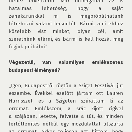
nehéz elképzelni. Már önmagában az is 
hatalmas lehetőség, hogy a saját 
zenekarunkkal mi is megpróbálhatunk 
létrehozni valami hasonlót. Bármi, ami ehhez 
közelebb visz minket, olyan cél, amit 
szeretnénk elérni, és bármi is kell hozzá, meg 
fogjuk próbálni.”

Végezetül, van valamilyen emlékezetes 
budapesti élményed?
„Igen, Budapestről rögtön a Sziget Fesztivál jut 
eszembe. Évekkel ezelőtt jártam ott Lauren 
Harrisszel, és a Szigeten szúrattam ki az 
orromat. Emlékszem, a srác kijött cigivel 
a szájában, letette, felvette a tűt, és minden 
fertőtlenítés nélkül egy mozdulattal átszúrta 
az orromat. Akkor teljesen azt hittem, hogy 