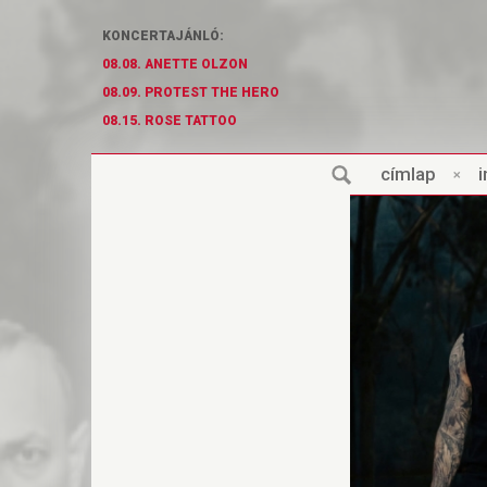
KONCERTAJÁNLÓ:
08.08. ANETTE OLZON
08.09. PROTEST THE HERO
08.15. ROSE TATTOO
cí
m
lap
×
i