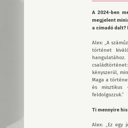
A 2024-ben me
megjelent minia
a címadó dalt?
Alex: „A száműz
történet kivál
hangulatához. 
családtörténet:
kényszerül, min
Maga a történet 
és misztikus 
feldolgozzuk.”

Ti mennyire hi
Alex: „Ez egy j