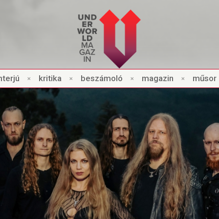
nt
e
rjú
×
kri
t
ik
a
×
beszámo
l
ó
×
magazin
×
műsor