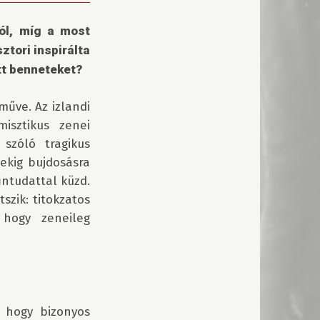
l, míg a most 
tori inspirálta 
tt benneteket?
űve. Az izlandi 
isztikus zenei 
szóló tragikus 
ekig bujdosásra 
ntudattal küzd. 
szik: titokzatos 
hogy zeneileg 
hogy bizonyos 