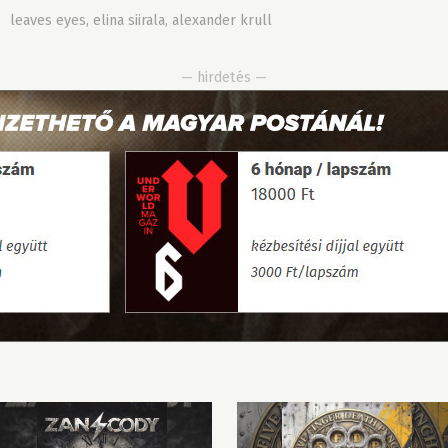
»
leaves eyes
,
elina siirala
,
alexander krull
— hirdetés —