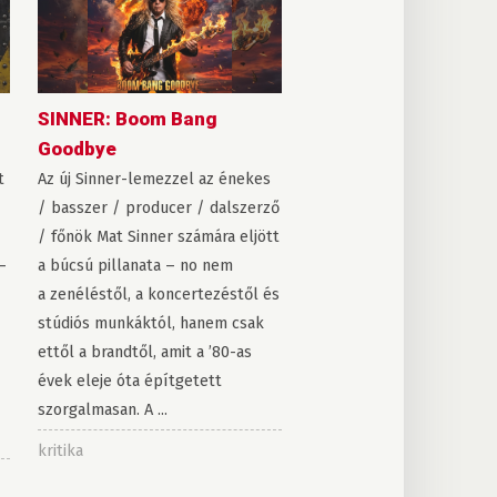
SINNER: Boom Bang
Goodbye
t
Az új Sinner-lemezzel az énekes
/ basszer / producer / dalszerző
/ főnök Mat Sinner számára eljött
–
a búcsú pillanata – no nem
a zenéléstől, a koncertezéstől és
stúdiós munkáktól, hanem csak
ettől a brandtől, amit a ’80-as
évek eleje óta építgetett
szorgalmasan. A ...
kritika