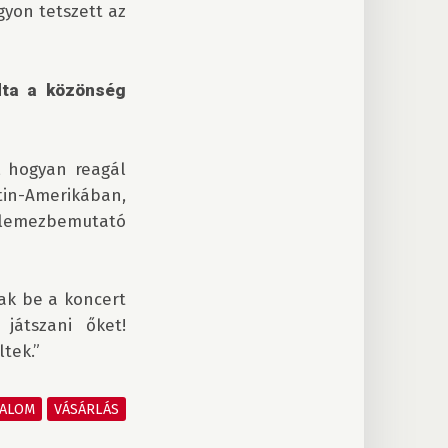
yon tetszett az 
ta a közönség 
, hogyan reagál 
in-Amerikában, 
 lemezbemutató 
k be a koncert 
átszani őket! 
ek.”

TALOM
VÁSÁRLÁS