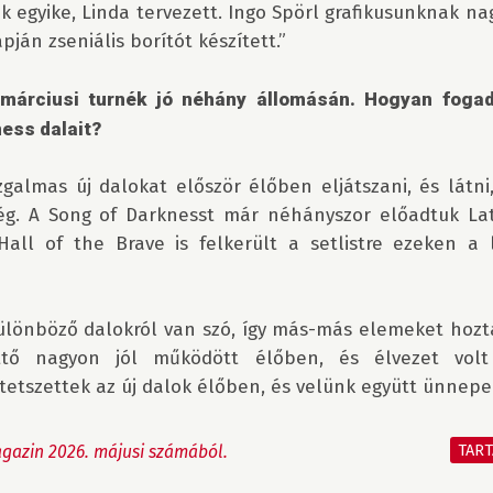
egyike, Linda tervezett. Ingo Spörl grafikusunknak nag
pján zseniális borítót készített.”

 márciusi turnék jó néhány állomásán. Hogyan fogad
ess dalait?
izgalmas új dalokat először élőben eljátszani, és látni
ég. A Song of Darknesst már néhányszor előadtuk Lat
all of the Brave is felkerült a setlistre ezeken a
ülönböző dalokról van szó, így más-más elemeket hozta
ttő nagyon jól működött élőben, és élvezet volt j
etszettek az új dalok élőben, és velünk együtt ünnepelt
TAR
gazin 2026. májusi számából.