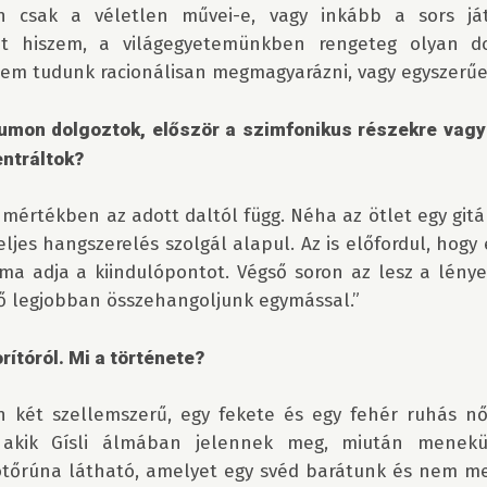
n csak a véletlen művei-e, vagy inkább a sors játs
t hiszem, a világegyetemünkben rengeteg olyan dol
nem tudunk racionálisan megmagyarázni, vagy egyszerűe
umon dolgoztok, először a szimfonikus részekre vagy 
ntráltok? 
s mértékben az adott daltól függ. Néha az ötlet egy gitárr
ljes hangszerelés szolgál alapul. Az is előfordul, hogy
ma adja a kiindulópontot. Végső soron az lesz a lénye
ő legjobban összehangoljunk egymással.”

rítóról. Mi a története?
ón két szellemszerű, egy fekete és egy fehér ruhás női
 akik Gísli álmában jelennek meg, miután meneküln
tőrúna látható, amelyet egy svéd barátunk és nem mell