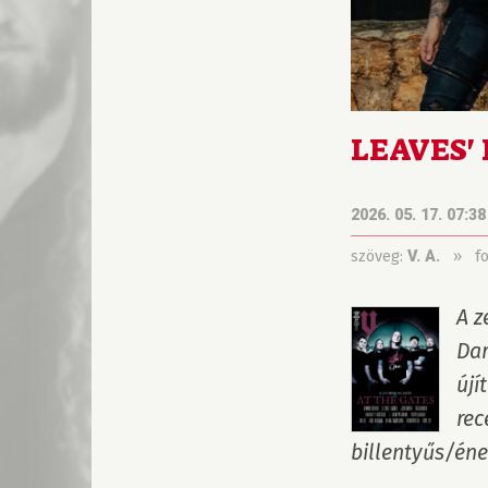
LEAVES' 
2026. 05. 17. 07:38
szöveg:
»
f
V. A.
A z
Dar
újí
rec
billentyűs/éne