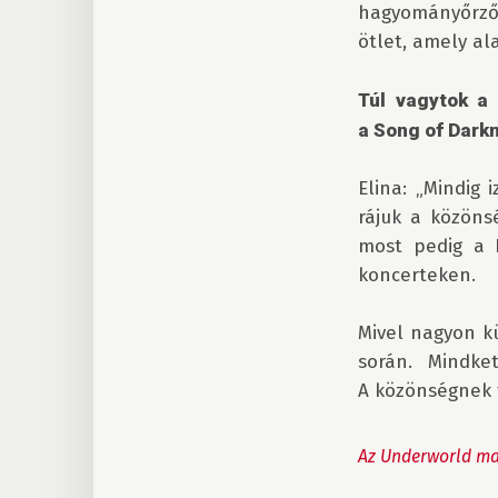
hagyományőrzők 
ötlet, amely ala
Túl vagytok a
a Song of Darkn
Elina: „Mindig 
rájuk a közöns
most pedig a H
koncerteken.

Mivel nagyon k
során. Mindke
A közönségnek t
Az Underworld ma