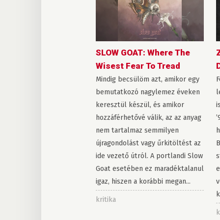
SLOW GOAT: Where The
Wisest Fear To Tread
Mindig becsülöm azt, amikor egy
F
bemutatkozó nagylemez éveken
l
keresztül készül, és amikor
i
hozzáférhetővé válik, az az anyag
’
nem tartalmaz semmilyen
h
újragondolást vagy űrkitöltést az
B
ide vezető útról. A portlandi Slow
s
Goat esetében ez maradéktalanul
e
igaz, hiszen a korábbi megan...
v
k
kritika
k