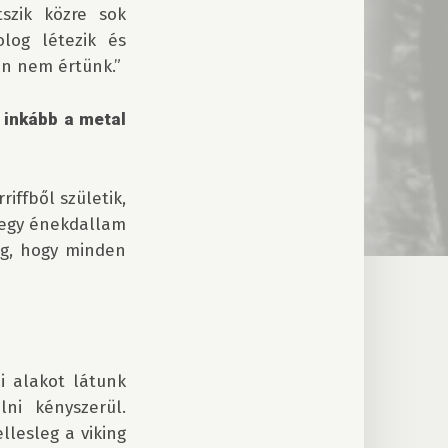
zik közre sok 
og létezik és 
n nem értünk.”

inkább a metal 
iffből születik, 
 egy énekdallam 
g, hogy minden 
 alakot látunk 
i kényszerül. 
esleg a viking 