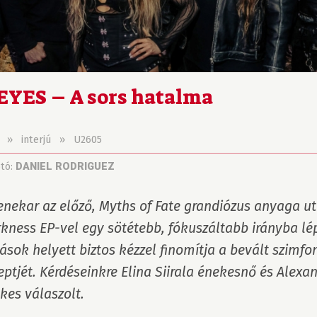
EYES – A sors hatalma
»
interjú
»
U2605
otó:
DANIEL RODRIGUEZ
enekar az előző, Myths of Fate grandiózus anyaga ut
kness EP-vel egy sötétebb, fókuszáltabb irányba lép
tások helyett biztos kézzel finomítja a bevált szimfo
eptjét. Kérdéseinkre Elina Siirala énekesnő és Alexand
kes válaszolt.