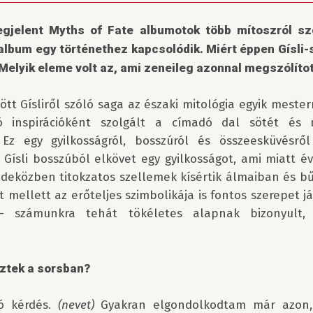
gjelent Myths of Fate albumotok több mítoszról szó
lbum egy történethez kapcsolódik. Miért éppen Gísli-sz
 Melyik eleme volt az, ami zeneileg azonnal megszólíto
ött Gísliről szóló saga az északi mitológia egyik mesterm
ó inspirációként szolgált a címadó dal sötét és m
Ez egy gyilkosságról, bosszúról és összeesküvésről 
 Gísli bosszúból elkövet egy gyilkosságot, ami miatt év
deközben titokzatos szellemek kísértik álmaiban és bű
mellett az erőteljes szimbolikája is fontos szerepet ját
– számunkra tehát tökéletes alapnak bizonyult, 
sztek a sorsban?
ó kérdés. 
(nevet)
 Gyakran elgondolkodtam már azon, 