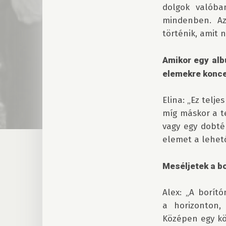
dolgok valóba
mindenben. Az
történik, amit 
Amikor egy alb
elemekre konce
Elina: „Ez telje
míg máskor a te
vagy egy dobté
elemet a lehet
Meséljetek a bo
Alex: „A borít
a horizonton,
Középen egy kö