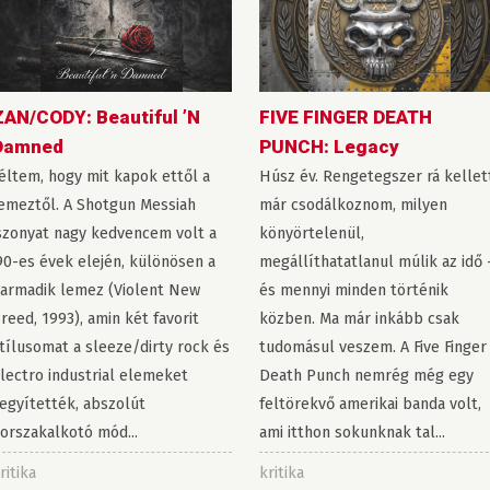
ZAN/CODY: Beautiful ’N
FIVE FINGER DEATH
Damned
PUNCH: Legacy
éltem, hogy mit kapok ettől a
Húsz év. Rengetegszer rá kellet
emeztől. A Shotgun Messiah
már csodálkoznom, milyen
szonyat nagy kedvencem volt a
könyörtelenül,
90-es évek elején, különösen a
megállíthatatlanul múlik az idő 
armadik lemez (Violent New
és mennyi minden történik
reed, 1993), amin két favorit
közben. Ma már inkább csak
tílusomat a sleeze/dirty rock és
tudomásul veszem. A Five Finger
lectro industrial elemeket
Death Punch nemrég még egy
egyítették, abszolút
feltörekvő amerikai banda volt,
orszakalkotó mód...
ami itthon sokunknak tal...
ritika
kritika