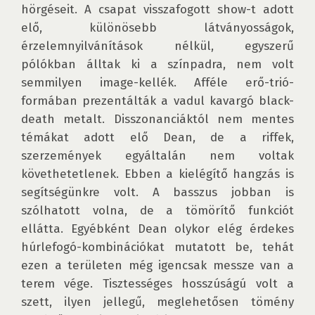
hörgéseit. A csapat visszafogott show-t adott 
elő, különösebb látványosságok, 
érzelemnyilvánítások nélkül, egyszerű 
pólókban álltak ki a színpadra, nem volt 
semmilyen image-kellék. Afféle erő-trió-
formában prezentálták a vadul kavargó black-
death metalt. Disszonanciáktól nem mentes 
témákat adott elő Dean, de a riffek, 
szerzemények egyáltalán nem voltak 
követhetetlenek. Ebben a kielégítő hangzás is 
segítségünkre volt. A basszus jobban is 
szólhatott volna, de a tömörítő funkciót 
ellátta. Egyébként Dean olykor elég érdekes 
húrlefogó-kombinációkat mutatott be, tehát 
ezen a területen még igencsak messze van a 
terem vége. Tisztességes hosszúságú volt a 
szett, ilyen jellegű, meglehetősen tömény 