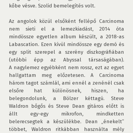
kőbe vésve. Szolid bemelegítés volt.

Az angolok közül elsőként fellépő Carcinoma 
nem sieti el a lemezkiadást, 2014 óta 
mindössze egyetlen album készült, a 2018-as 
Labascation. Ezen kívül mindössze egy demó és 
egy split szerepel a szerény diszkográfiában 
(utóbbi épp az Abyssal társaságában). 
A nagylemez egyébként nem rossz, ezt az egyet 
hallgattam meg előzetesen. A Carcinoma 
három tagot számlál, ami ennél a zenénél csak 
elsőre hat különösnek, hiszen, ha 
belegondolunk, a Bölzer kéttagú. Steve 
Waldron bőgős és Steve Dean gitáros előtt is 
állt egy-egy mikrofon, mindketten 
belerecsegtek a készülékbe. Dean „énekelt” 
többet, Waldron ritkábban használta mély 