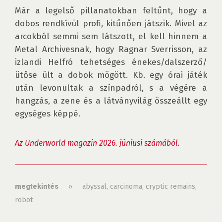
Már a legelső pillanatokban feltűnt, hogy a 
dobos rendkívül profi, kitűnően játszik. Mivel az 
arcokból semmi sem látszott, el kell hinnem a 
Metal Archivesnak, hogy Ragnar Sverrisson, az 
izlandi Helfró tehetséges énekes/dalszerző/
ütőse ült a dobok mögött. Kb. egy órai játék 
után levonultak a színpadról, s a végére a 
hangzás, a zene és a látványvilág összeállt egy 
egységes képpé.

Az Underworld magazin 2026. júniusi számából.
»
abyssal
,
carcinoma
,
cryptic remains
,
megtekintés
robot