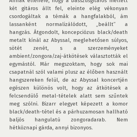
Annak ellenére, hogy a basszusgitáros mellett 
két gitáros állt fel, eleinte elég vékonyan 
csordogáltak a témák a hangfalakból, ám 
lassanként normalizálódott, „beállt” a 
hangzás. Átgondolt, koncepciózus black/death 
metalt kínál az Abyssal, meglehetősen súlyos, 
sötét zenét, s a szerzeményeket 
ambient/zongora/zaj-átkötések választották el 
egymástól. Már megszoktam, hogy sok mai 
csapatnál szól valami plusz az élőben használt 
hangszereken felül, de az Abyssal koncertjén 
egészen különös volt, hogy az átkötések a 
felcsendülő metal-tételek alatt sem szűntek 
meg szólni. Bizarr elegyet képezett a komor 
black/death-tétel és a párhuzamosan hallható 
baljós hangulatú zongoradarab. Nem 
hétköznapi gárda, annyi bizonyos.
