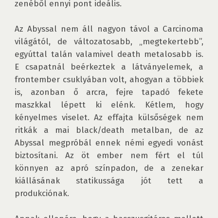
zenéből ennyi pont ideális.

Az Abyssal nem áll nagyon távol a Carcinoma 
világától, de változatosabb, „megtekertebb”, 
egyúttal talán valamivel death metalosabb is. 
E csapatnál beérkeztek a látványelemek, a 
frontember csuklyában volt, ahogyan a többiek 
is, azonban ő arcra, fejre tapadó fekete 
maszkkal lépett ki elénk. Kétlem, hogy 
kényelmes viselet. Az effajta külsőségek nem 
ritkák a mai black/death metalban, de az 
Abyssal megpróbál ennek némi egyedi vonást 
biztosítani. Az öt ember nem fért el túl 
könnyen az apró színpadon, de a zenekar 
kiállásának statikussága jót tett a 
produkciónak.
