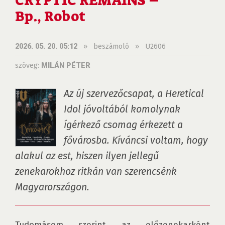
CRYPTIC REMAINS –
Bp., Robot
»
beszámoló
»
U2606
2026. 05. 20. 05:12
szöveg:
MILÁN PÉTER
Az új szervezőcsapat, a Heretical 
Idol jóvoltából komolynak 
ígérkező csomag érkezett a 
fővárosba. Kíváncsi voltam, hogy 
alakul az est, hiszen ilyen jellegű 
zenekarokhoz ritkán van szerencsénk 
Magyarországon.
Tudomásom szerint az előzenekarként 