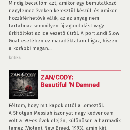
Mindig becsülöm azt, amikor egy bemutatkozó
nagylemez éveken keresztül készül, és amikor
hozzáférhetővé válik, az az anyag nem
tartalmaz semmilyen újragondolást vagy
űrkitöltést az ide vezető útról. A portlandi Slow
Goat esetében ez maradéktalanul igaz, hiszen
a korábbi megan...
kritika
ZAN/CODY:
Beautiful ’N Damned
Féltem, hogy mit kapok ettől a lemeztől.
A Shotgun Messiah iszonyat nagy kedvencem
volt a ’90-es évek elején, különösen a harmadik
lemez (Violent New Breed, 1993), amin két