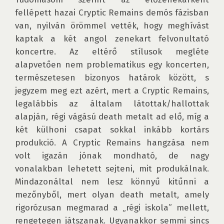
fellépett hazai Cryptic Remains demós fázisban 
van, nyilván örömmel vették, hogy meghívást 
kaptak a két angol zenekart felvonultató 
koncertre. Az eltérő stílusok megléte 
alapvetően nem problematikus egy koncerten, 
természetesen bizonyos határok között, s 
jegyzem meg ezt azért, mert a Cryptic Remains, 
legalábbis az általam látottak/hallottak 
alapján, régi vágású death metalt ad elő, míg a 
két külhoni csapat sokkal inkább kortárs 
produkció. A Cryptic Remains hangzása nem 
volt igazán jónak mondható, de nagy 
vonalakban lehetett sejteni, mit produkálnak. 
Mindazonáltal nem lesz könnyű kitűnni a 
mezőnyből, mert olyan death metalt, amely 
rigorózusan megmarad a „régi iskola” mellett, 
rengetegen játszanak. Ugyanakkor semmi sincs 