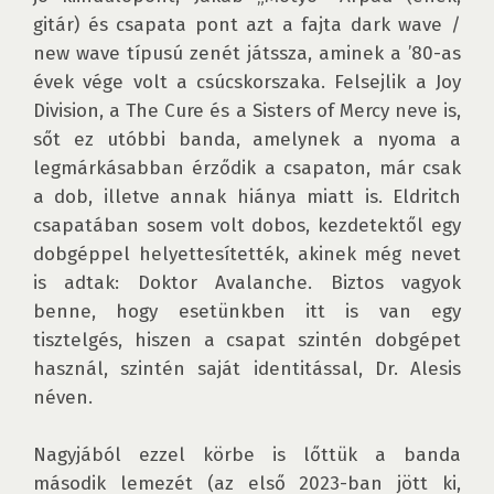
gitár) és csapata pont azt a fajta dark wave / 
new wave típusú zenét játssza, aminek a ’80-as 
évek vége volt a csúcskorszaka. Felsejlik a Joy 
Division, a The Cure és a Sisters of Mercy neve is, 
sőt ez utóbbi banda, amelynek a nyoma a 
legmárkásabban érződik a csapaton, már csak 
a dob, illetve annak hiánya miatt is. Eldritch 
csapatában sosem volt dobos, kezdetektől egy 
dobgéppel helyettesítették, akinek még nevet 
is adtak: Doktor Avalanche. Biztos vagyok 
benne, hogy esetünkben itt is van egy 
tisztelgés, hiszen a csapat szintén dobgépet 
használ, szintén saját identitással, Dr. Alesis 
néven.

Nagyjából ezzel körbe is lőttük a banda 
második lemezét (az első 2023-ban jött ki, 