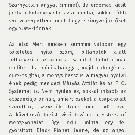
Szárnyatlan angyal címmel), de érdemes kicsit 
jobban belemélyedni az albumba, sokkal több 
van a csapatban, mint hogy elkönyveljük őket 
egy SOM-klónnak.

Az első Mert nincsen semmim valóban egy 
tökéletes nyitó szám, pillanatok alatt 
felhelyezi a térképre a csapatot. Indul a már 
említett harmónikahanggal, majd a dobgép, a 
cure-os gitár, a mercys basszus, a magyar nyelvű 
ének pedig megidézi Mátyás Attilát és az F. O. 
Systemet is. Nem nyúlás ez, sokkal inkább az 
esszenciája annak, amiért ezeket a csapatokat 
szerettük, szeretjük több mint 40 éve. 
A következő Resist viszi tovább a Sisters of 
Mercy-vonalat, úgy indul minta egy fel 
gyorsított Black Planet lenne, de az angol 