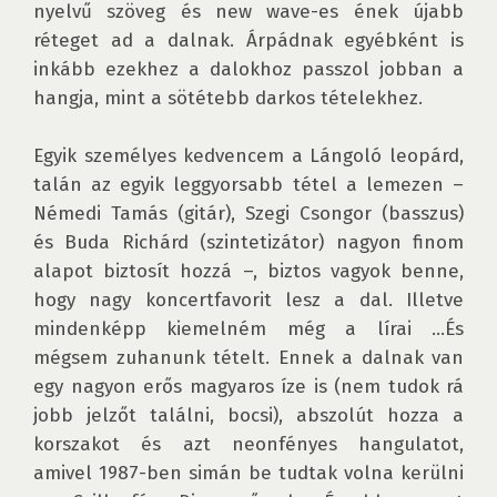
nyelvű szöveg és new wave-es ének újabb 
réteget ad a dalnak. Árpádnak egyébként is 
inkább ezekhez a dalokhoz passzol jobban a 
hangja, mint a sötétebb darkos tételekhez.

Egyik személyes kedvencem a Lángoló leopárd, 
talán az egyik leggyorsabb tétel a lemezen – 
Némedi Tamás (gitár), Szegi Csongor (basszus) 
és Buda Richárd (szintetizátor) nagyon finom 
alapot biztosít hozzá –, biztos vagyok benne, 
hogy nagy koncertfavorit lesz a dal. Illetve 
mindenképp kiemelném még a lírai …És 
mégsem zuhanunk tételt. Ennek a dalnak van 
egy nagyon erős magyaros íze is (nem tudok rá 
jobb jelzőt találni, bocsi), abszolút hozza a 
korszakot és azt neonfényes hangulatot, 
amivel 1987-ben simán be tudtak volna kerülni 