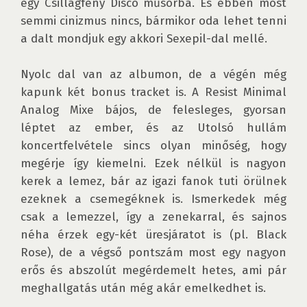
egy Csillagfény Disco műsorba. És ebben most 
semmi cinizmus nincs, bármikor oda lehet tenni 
a dalt mondjuk egy akkori Sexepil-dal mellé.

Nyolc dal van az albumon, de a végén még 
kapunk két bonus tracket is. A Resist Minimal 
Analog Mixe bájos, de felesleges, gyorsan 
léptet az ember, és az Utolsó hullám 
koncertfelvétele sincs olyan minőség, hogy 
megérje így kiemelni. Ezek nélkül is nagyon 
kerek a lemez, bár az igazi fanok tuti örülnek 
ezeknek a csemegéknek is. Ismerkedek még 
csak a lemezzel, így a zenekarral, és sajnos 
néha érzek egy-két üresjáratot is (pl. Black 
Rose), de a végső pontszám most egy nagyon 
erős és abszolút megérdemelt hetes, ami pár 
meghallgatás után még akár emelkedhet is.
