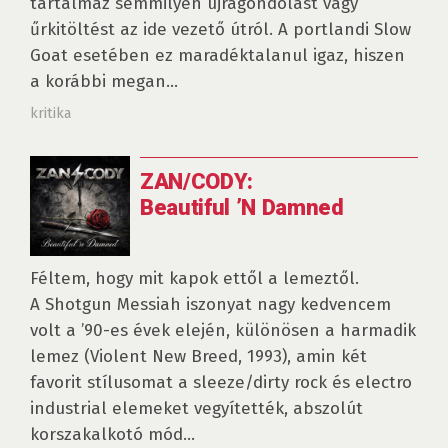
tartalmaz semmilyen újragondolást vagy
űrkitöltést az ide vezető útról. A portlandi Slow
Goat esetében ez maradéktalanul igaz, hiszen
a korábbi megan...
kritika
ZAN/CODY:
Beautiful ’N Damned
Féltem, hogy mit kapok ettől a lemeztől.
A Shotgun Messiah iszonyat nagy kedvencem
volt a ’90-es évek elején, különösen a harmadik
lemez (Violent New Breed, 1993), amin két
favorit stílusomat a sleeze/dirty rock és electro
industrial elemeket vegyítették, abszolút
korszakalkotó mód...