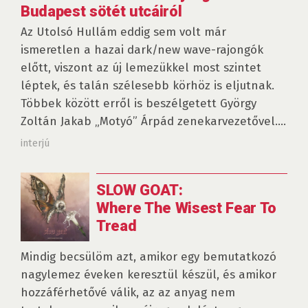
Budapest sötét utcáiról
Az Utolsó Hullám eddig sem volt már
ismeretlen a hazai dark/new wave-rajongók
előtt, viszont az új lemezükkel most szintet
léptek, és talán szélesebb körhöz is eljutnak.
Többek között erről is beszélgetett György
Zoltán Jakab „Motyó” Árpád zenekarvezetővel....
interjú
SLOW GOAT:
Where The Wisest Fear To
Tread
Mindig becsülöm azt, amikor egy bemutatkozó
nagylemez éveken keresztül készül, és amikor
hozzáférhetővé válik, az az anyag nem