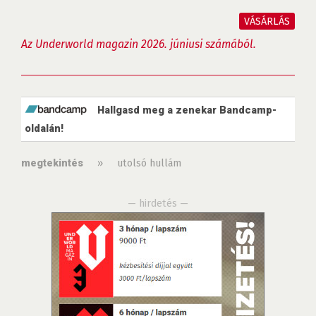
VÁSÁRLÁS
Az Underworld magazin 2026. júniusi számából.
Hallgasd meg a zenekar Bandcamp-
oldalán!
»
utolsó hullám
megtekintés
— hirdetés —