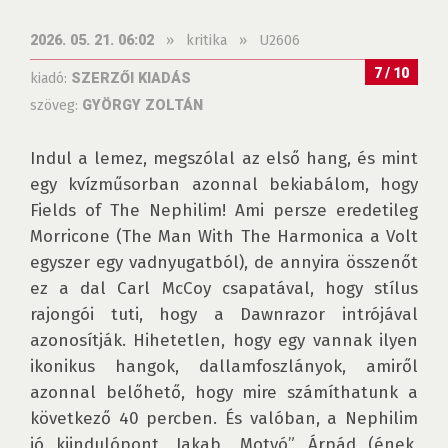
»
kritika
»
U2606
2026. 05. 21. 06:02
7 / 10
kiadó:
SZERZŐI KIADÁS
szöveg:
GYÖRGY ZOLTÁN
Indul a lemez, megszólal az első hang, és mint 
egy kvízműsorban azonnal bekiabálom, hogy 
Fields of The Nephilim! Ami persze eredetileg 
Morricone (The Man With The Harmonica a Volt 
egyszer egy vadnyugatból), de annyira összenőt 
ez a dal Carl McCoy csapatával, hogy stílus 
rajongói tuti, hogy a Dawnrazor intrójával 
azonosítják. Hihetetlen, hogy egy vannak ilyen 
ikonikus hangok, dallamfoszlányok, amiről 
azonnal belőhető, hogy mire számíthatunk a 
következő 40 percben. És valóban, a Nephilim 
jó kiindulópont, Jakab „Motyó” Árpád (ének, 