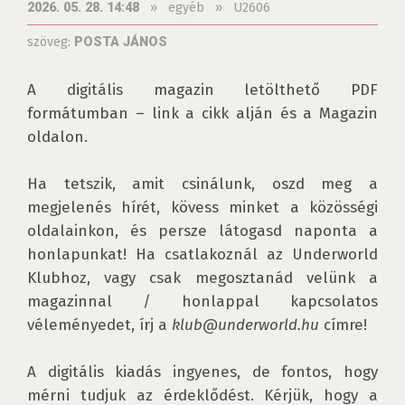
»
egyéb
»
U2606
2026. 05. 28. 14:48
szöveg:
POSTA JÁNOS
A digitális magazin letölthető PDF 
formátumban – link a cikk alján és a Magazin 
oldalon.

Ha tetszik, amit csinálunk, oszd meg a 
megjelenés hírét, kövess minket a közösségi 
oldalainkon, és persze látogasd naponta a 
honlapunkat! Ha csatlakoznál az Underworld 
Klubhoz, vagy csak megosztanád velünk a 
magazinnal / honlappal kapcsolatos 
véleményedet, írj a 
klub@underworld.hu
 címre!

A digitális kiadás ingyenes, de fontos, hogy 
mérni tudjuk az érdeklődést. Kérjük, hogy a 