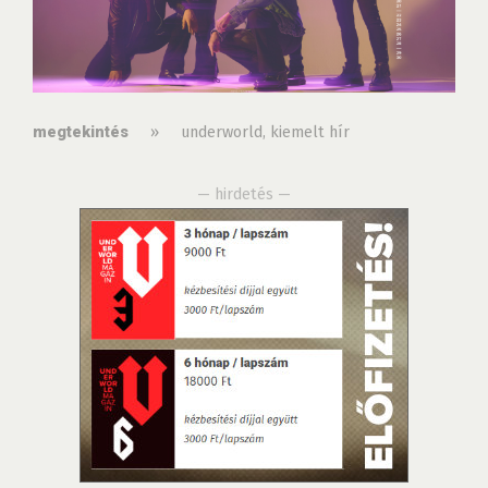
»
underworld
,
kiemelt hír
megtekintés
— hirdetés —