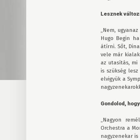
Lesznek válto
„Nem, ugyanaz l
Hugo Begin han
átírni. Sőt, Di
vele már kialak
az utasítás, mi
is szükség lesz
elvigyük a Symp
nagyzenekarokkal
Gondolod, hogy
„Nagyon remél
Orchestra a Mo