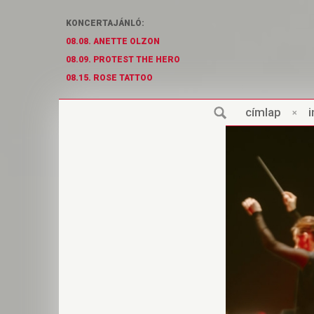
KONCERTAJÁNLÓ:
08.08. ANETTE OLZON
08.09. PROTEST THE HERO
08.15. ROSE TATTOO
cí
m
lap
×
i