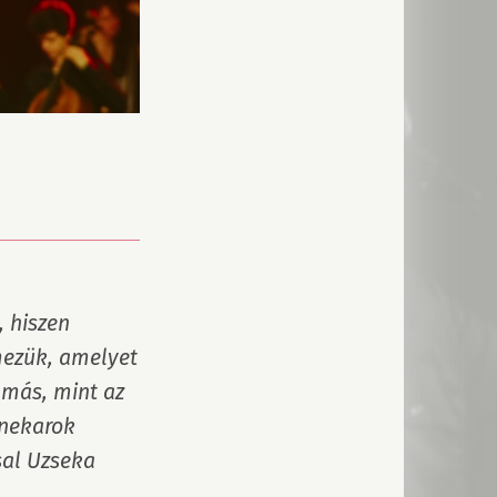
 hiszen 
zük, amelyet 
más, mint az 
nekarok 
al Uzseka 