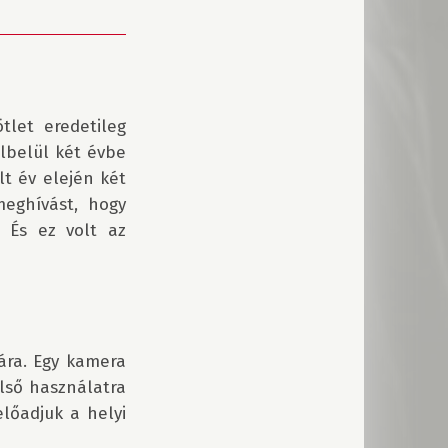
let eredetileg 
lbelül két évbe 
t év elején két 
eghívást, hogy 
 És ez volt az 
ra. Egy kamera 
lső használatra 
lőadjuk a helyi 