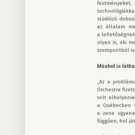
festményeket
technológiákka
stúdiózó dobosk
az általam me
a lehetőségnek.
olyan is, aki m
szempontból is 
Máshol is láth
„Az a probléma
Orchestra fizet
volt elhelyezv
a Québecben ta
a zene ugyanaz
függően, hol ját