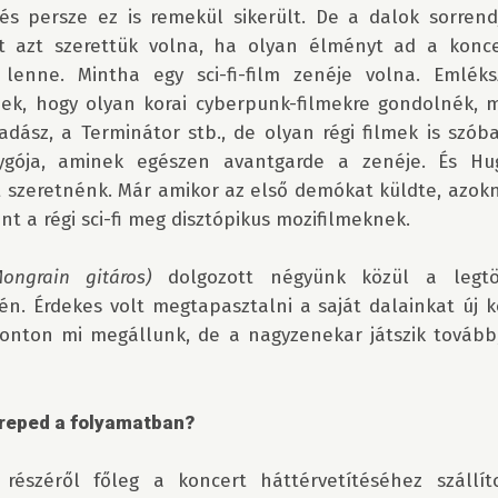
és persze ez is remekül sikerült. De a dalok sorrendj
rt azt szerettük volna, ha olyan élményt ad a konce
 lenne. Mintha egy sci-fi-film zenéje volna. Emlék
ek, hogy olyan korai cyberpunk-filmekre gondolnék, m
adász, a Terminátor stb., de olyan régi filmek is szóba
gója, aminek egészen avantgarde a zenéje. És Hug
 szeretnénk. Már amikor az első demókat küldte, azokna
t a régi sci-fi meg disztópikus mozifilmeknek. 

ongrain gitáros)
 dolgozott négyünk közül a legtö
én. Érdekes volt megtapasztalni a saját dalainkat új k
onton mi megállunk, de a nagyzenekar játszik tovább,
ereped a folyamatban?
észéről főleg a koncert háttérvetítéséhez szállíto