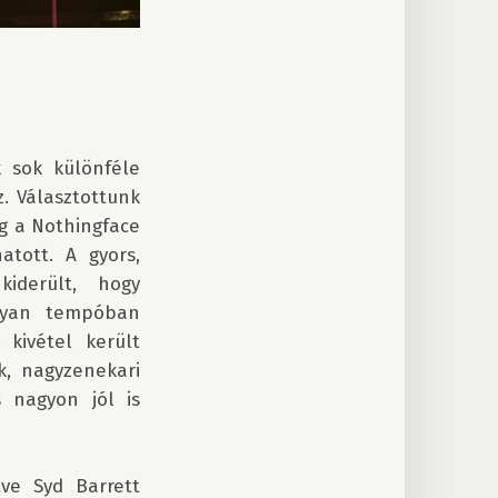
 sok különféle 
 Választottunk 
 a Nothingface 
atott. A gyors, 
derült, hogy 
yan tempóban 
kivétel került 
, nagyzenekari 
nagyon jól is 
ve Syd Barrett 