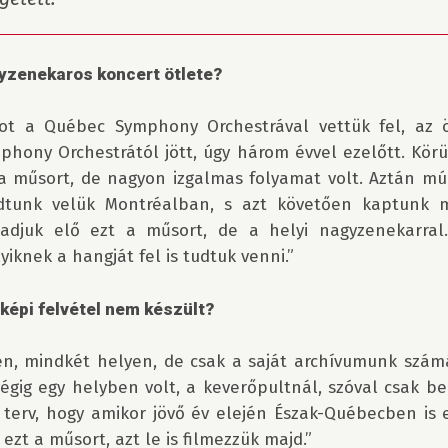
gyzenekaros koncert ötlete?
t a Québec Symphony Orchestrával vettük fel, az öt
hony Orchestrától jött, úgy három évvel ezelőtt. Körü
 a műsort, de nagyon izgalmas folyamat volt. Aztán múl
dtunk velük Montréal­ban, s azt követően kaptunk m
djuk elő ezt a műsort, de a helyi nagyzenekarral.
iknek a hangját fel is tudtuk venni.”

képi felvétel nem készült?
en, mindkét helyen, de csak a saját archívumunk számá
végig egy helyben volt, a keverőpultnál, szóval csak be
a terv, hogy amikor jövő év elején Észak-Québecben is e
zt a műsort, azt le is filmezzük majd.”
