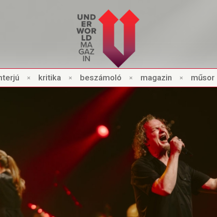
nt
e
rjú
×
kri
t
ik
a
×
beszámo
l
ó
×
magazin
×
műsor