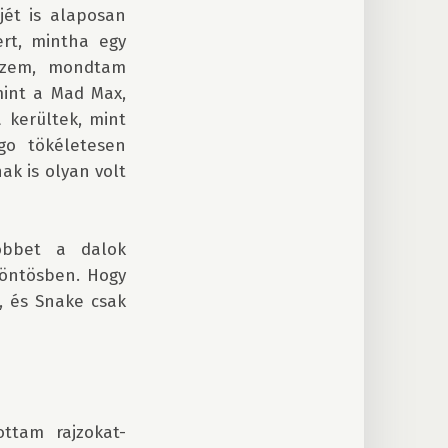
ét is alaposan 
rt, mintha egy 
szem, mondtam 
int a Mad Max, 
 kerültek, mint 
o tökéletesen 
k is olyan volt 
bbet a dalok 
öntösben. Hogy 
 és Snake csak 
ttam rajzokat-