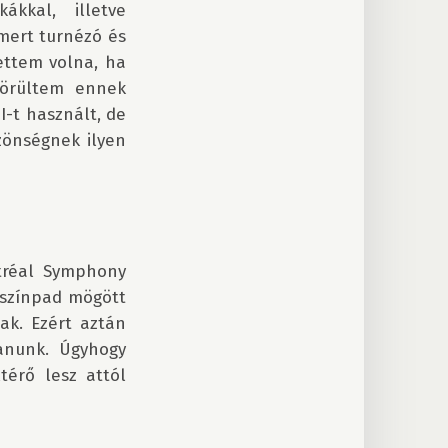
kal, illetve 
ert turnézó és 
ettem volna, ha 
örültem ennek 
-t használt, de 
zönségnek ilyen 
tréal Symphony 
 színpad mögött 
k. Ezért aztán 
anunk. Úgyhogy 
érő lesz attól 