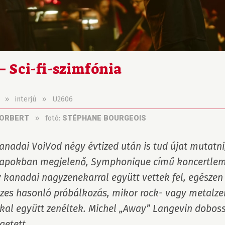
 Sci-fi-szimfónia
»
interjú
»
U2606
»
fotó:
NORBERT
STÉPHANE BOURGEOIS
anadai VoiVod négy évtized után is tud újat mutatni,
apokban megjelenő, Symphonique című koncertleme
 kanadai nagyzenekarral együtt vettek fel, egészen 
zes hasonló próbálkozás, mikor rock- vagy metalze
kal együtt zenéltek. Michel „Away” Langevin doboss
getett.