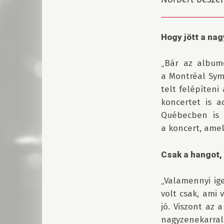
Hogy jött a na
„Bár az albumo
a Montréal Symp
telt felépíteni
koncertet is a
Québecben is a
a koncert, amely
Csak a hangot, 
„Valamennyi ig
volt csak, ami 
jó. Viszont az 
nagyzenekarral e