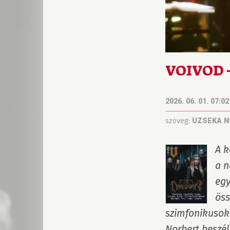
VOIVOD –
2026. 06. 01. 07:02
szöveg:
UZSEKA 
A k
a n
egy
öss
szimfonikusok
Norbert beszél