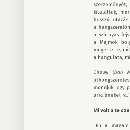
szerzeményét, 
kitaláltuk, me
hosszú utazás
a hangszerelőn
a Szárnyas fejv
a Majmok boly
megértette, mit
a hangulata, min
Chewy 
(Dan M
áthangszerelés
mondjuk, egy p
arra énekel rá.”

Mi volt a te sz
„Én a magam r