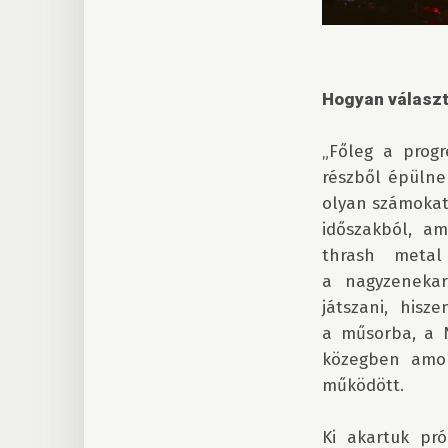
Hogyan választo
„Főleg a progr
részből épülne
olyan számokat
időszakból, ame
thrash metal
a nagyzeneka
játszani, hisz
a műsorba, a N
közegben amol
működött. 

Ki akartuk pró