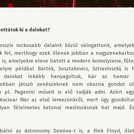
ttátok ki a dalokat?
esszív rockosabb dalaink közül válogattunk, amelyek
k fel, merthogy ezek illenek jobban a nagyzenekarhoz.
 is, amelyekre eleve hatott a modern komolyzene, főleg
lyre például Bartók, Sosztakovics, Sztravinszkij is h
 dalokat inkább hanyagoltuk, bár az hamar ki
rokban játszó zenészeknek nem okozna gondot ol
en pl. Paganini műveit is elő tudják adni. Azért egy 
uclear War az első lemezünkről, mert úgy gondoltuk
yan félelmetes katonai masírozásnak hat majd. És 
bálni az Astronomy Domine-t is, a Pink Floyd, illet