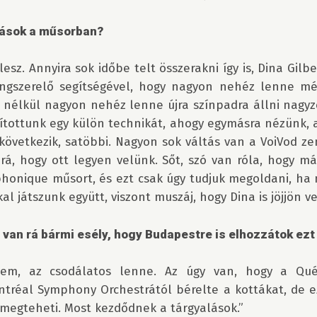
zások a műsorban?
esz. Annyira sok időbe telt összerakni így is, Dina Gilbe
gszerelő segítségével, hogy nagyon nehéz lenne még
na nélkül nagyon nehéz lenne újra színpadra állni nagyz
ítottunk egy külön technikát, ahogy egymásra nézünk, a
 következik, satöbbi. Nagyon sok váltás van a VoiVod ze
 rá, hogy ott legyen velünk. Sőt, szó van róla, hogy má
honique műsort, és ezt csak úgy tudjuk megoldani, ha 
 játszunk együtt, viszont muszáj, hogy Dina is jöjjön vel
 van rá bármi esély, hogy Budapestre is elhozzátok ezt
em, az csodálatos lenne. Az úgy van, hogy a Qu
ntréal Symphony Orchestrától bérelte a kottákat, de e