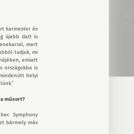
rt karmester és 
 újabb dalt is 
enekarral, mert 
bból tudjuk, mi 
néjében, emiatt 
s országokba is 
mindenütt helyi 
ünk.”

 a műsort?
ébec Symphony 
zt bármely más 