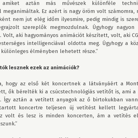
, amiket aztán más művészek különféle technikák
l meganimáltak. Ez azért is nagy öröm volt számomra, m
ént nem jut elég időm ilyesmire, pedig mindig is szer
grajzolt szereplők megmozdulnak. Úgyhogy nagyon 
 Volt, aki hagyományos animációt készített, volt, aki CGI
esterséges intelligenciával oldotta meg. Úgyhogy a kö
különleges élményben lehetett része.”

atók lesznek ezek az animációk?
, hogy az első két koncertnek a látványáért a Mon
ett, ők bérelték ki a csúcstechnológiás vetítőt is, ami a
e. Így aztán a vetített anyagok az ő birtokukban vanna
rtott koncertre teljesen új vetítést kellett legyárt
 volt és lesz is minden koncerten, ám a vetítés elt
szunk.”
