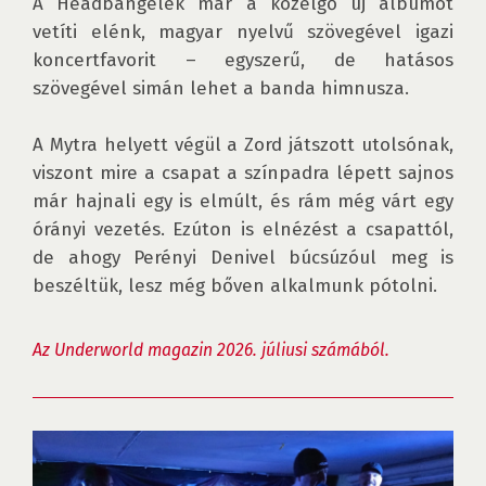
A Headbangelek már a közelgő új albumot 
vetíti elénk, magyar nyelvű szövegével igazi 
koncertfavorit – egyszerű, de hatásos 
szövegével simán lehet a banda himnusza.

A Mytra helyett végül a Zord játszott utolsónak, 
viszont mire a csapat a színpadra lépett sajnos 
már hajnali egy is elmúlt, és rám még várt egy 
órányi vezetés. Ezúton is elnézést a csapattól, 
de ahogy Perényi Denivel búcsúzóul meg is 
beszéltük, lesz még bőven alkalmunk pótolni.

Az Underworld magazin 2026. júliusi számából.