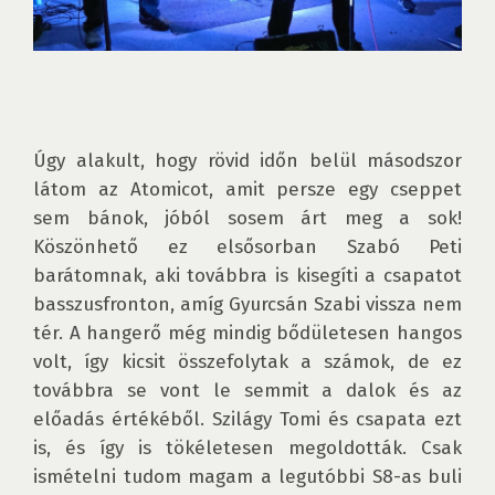
Úgy alakult, hogy rövid időn belül másodszor 
látom az Atomicot, amit persze egy cseppet 
sem bánok, jóból sosem árt meg a sok! 
Köszönhető ez elsősorban Szabó Peti 
barátomnak, aki továbbra is kisegíti a csapatot 
basszusfronton, amíg Gyurcsán Szabi vissza nem 
tér. A hangerő még mindig bődületesen hangos 
volt, így kicsit összefolytak a számok, de ez 
továbbra se vont le semmit a dalok és az 
előadás értékéből. Szilágy Tomi és csapata ezt 
is, és így is tökéletesen megoldották. Csak 
ismételni tudom magam a legutóbbi S8-as buli 