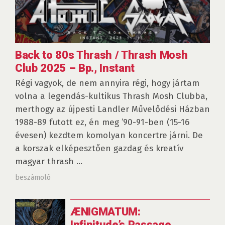
Back to 80s Thrash / Thrash Mosh
Club 2025 – Bp., Instant
Régi vagyok, de nem annyira régi, hogy jártam
volna a legendás-kultikus Thrash Mosh Clubba,
merthogy az újpesti Landler Művelődési Házban
1988-89 futott ez, én meg ’90-91-ben (15-16
évesen) kezdtem komolyan koncertre járni. De
a korszak elképesztően gazdag és kreatív
magyar thrash ...
beszámoló
ÆNIGMATUM:
Infinitude’s Passage