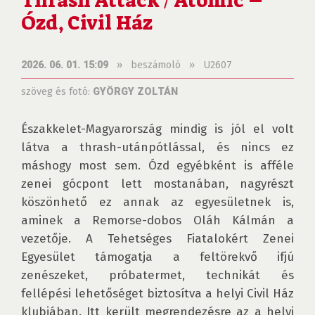
Thrash Attack / Atomic –
Ózd, Civil Ház
»
beszámoló
»
U2607
2026. 06. 01. 15:09
szöveg és fotó:
GYÖRGY ZOLTÁN
Északkelet-Magyarország mindig is jól el volt 
látva a thrash-utánpótlással, és nincs ez 
máshogy most sem. Ózd egyébként is afféle 
zenei gócpont lett mostanában, nagyrészt 
köszönhető ez annak az egyesületnek is, 
aminek a Remorse-dobos Oláh Kálmán a 
vezetője. A Tehetséges Fiatalokért Zenei 
Egyesület támogatja a feltörekvő ifjú 
zenészeket, próbatermet, technikát és 
fellépési lehetőséget biztosítva a helyi Civil Ház 
klubjában. Itt került megrendezésre az a helyi 