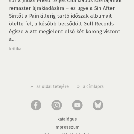
sor a Judas Priest teljes CBS kiadós szériájának
remaster újrakiadására – ez ugye a Sin After
Sintől a Painkillerig tartó időszak albumait
ölelte fel, a később becsődölt Gull Records
égisze alatt megjelent első két korong viszont
a...
kritika
»
az oldal tetejére
»
a címlapra
katalógus
impresszum