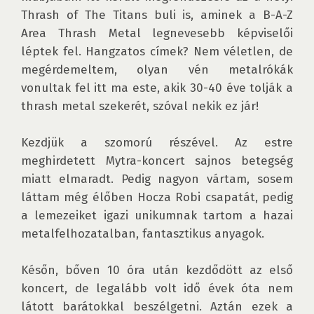
Thrash of The Titans buli is, aminek a B-A-Z 
Area Thrash Metal legnevesebb képviselői 
léptek fel. Hangzatos címek? Nem véletlen, de 
megérdemeltem, olyan vén metalrókák 
vonultak fel itt ma este, akik 30-40 éve tolják a 
thrash metal szekerét, szóval nekik ez jár!

Kezdjük a szomorú részével. Az estre 
meghirdetett Mytra-koncert sajnos betegség 
miatt elmaradt. Pedig nagyon vártam, sosem 
láttam még élőben Hocza Robi csapatát, pedig 
a lemezeiket igazi unikumnak tartom a hazai 
metalfelhozatalban, fantasztikus anyagok.

Későn, bőven 10 óra után kezdődött az első 
koncert, de legalább volt idő évek óta nem 
látott barátokkal beszélgetni. Aztán ezek a 