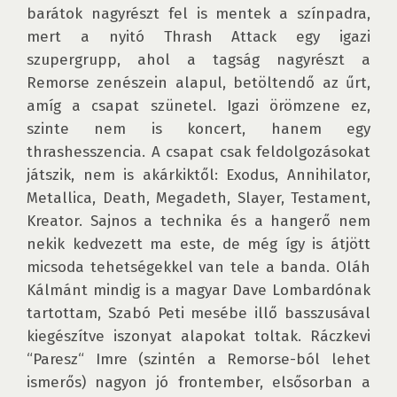
barátok nagyrészt fel is mentek a színpadra, 
mert a nyitó Thrash Attack egy igazi 
szupergrupp, ahol a tagság nagyrészt a 
Remorse zenészein alapul, betöltendő az űrt, 
amíg a csapat szünetel. Igazi örömzene ez, 
szinte nem is koncert, hanem egy 
thrashesszencia. A csapat csak feldolgozásokat 
játszik, nem is akárkiktől: Exodus, Annihilator, 
Metallica, Death, Megadeth, Slayer, Testament, 
Kreator. Sajnos a technika és a hangerő nem 
nekik kedvezett ma este, de még így is átjött 
micsoda tehetségekkel van tele a banda. Oláh 
Kálmánt mindig is a magyar Dave Lombardónak 
tartottam, Szabó Peti mesébe illő basszusával 
kiegészítve iszonyat alapokat toltak. Ráczkevi 
“Paresz“ Imre (szintén a Remorse-ból lehet 
ismerős) nagyon jó frontember, elsősorban a 