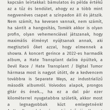
kapcsán leírtakkal: bámulatos és példa értékű 
az a tűz és lendület, ahogy ez a több mint 
negyvenéves csapat a színpadon áll és játszik. 
Nem számít, ha kevesen vannak, nem számít, 
ha sántít a hangosítás, Tomiék akkor is olyan 
profin, olyan vehemenciával játszanak, hogy 
maximális élményt nyújtsanak annak, aki 
megtiszteli őket azzal, hogy elmennek a 
showra. A koncert gerince a 2022-es harmadik 
album, a Hate Transplant dalira épültek, a 
Devil Race / Hate Transplant / Digital Tumor 
hármasa most is nagyot ütött, de a kedvencem 
továbbra is Separate Ways, az industrialízű 
második albumról. Voivodos alapok, prongos 
gitár és ének…, ha ez a dal pár ezer 
kilométerrel nyugatabbra születik, akkor most 
a legnagyobbak közt emlegetnénk! 