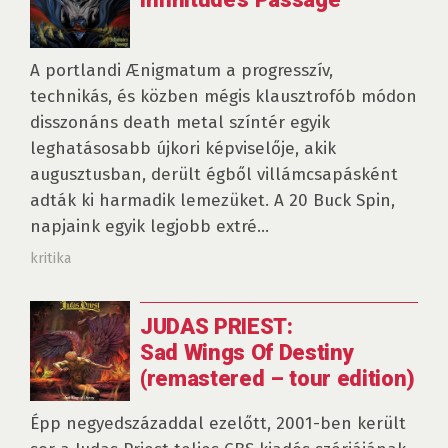
A portlandi Ænigmatum a progresszív,
technikás, és közben mégis klausztrofób módon
disszonáns death metal színtér egyik
leghatásosabb újkori képviselője, akik
augusztusban, derült égből villámcsapásként
adták ki harmadik lemezüket. A 20 Buck Spin,
napjaink egyik legjobb extré...
kritika
JUDAS PRIEST:
Sad Wings Of Destiny
(remastered – tour edition)
Épp negyedszázaddal ezelőtt, 2001-ben került