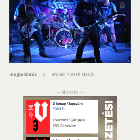
»
atomic
,
thrash attack
megtekintés
— hirdetés —