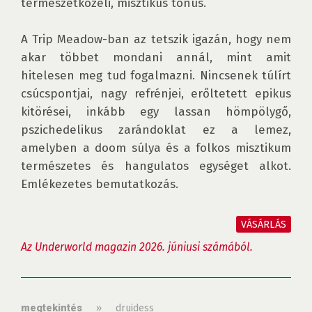
természetközeli, misztikus tónus. 

A Trip Meadow-ban az tetszik igazán, hogy nem 
akar többet mondani annál, mint amit 
hitelesen meg tud fogalmazni. Nincsenek túlírt 
csúcspontjai, nagy refrénjei, erőltetett epikus 
kitörései, inkább egy lassan hömpölygő, 
pszichedelikus zarándoklat ez a lemez, 
amelyben a doom súlya és a folkos misztikum 
természetes és hangulatos egységet alkot. 
Emlékezetes bemutatkozás.

VÁSÁRLÁS
Az Underworld magazin 2026. júniusi számából.
»
druidess
megtekintés