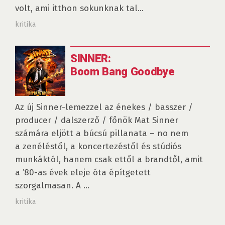
volt, ami itthon sokunknak tal...
kritika
SINNER:
Boom Bang Goodbye
Az új Sinner-lemezzel az énekes / basszer /
producer / dalszerző / főnök Mat Sinner
számára eljött a búcsú pillanata – no nem
a zenéléstől, a koncertezéstől és stúdiós
munkáktól, hanem csak ettől a brandtől, amit
a ’80-as évek eleje óta építgetett
szorgalmasan. A ...
kritika