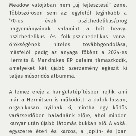
Meadow valójában nem „új fejlesztésű” zene. 
Többszörösen sem az: egyfelől leginkább a 
’70‑es évek pszichedelikus/prog 
hagyományainak, valamint a brit heavy‑ 
pszichedelikus és folk‑pszichedelikus vonal 
örökségének hiteles továbbgondolása, 
másfelől pedig az anyaga főként a 2024‑es 
Hermits & Mandrakes EP dalaira támaszkodik, 
amelyeket két újabb szerzemény egészít ki 
teljes műsoridős albummá. 

A lemez ereje a hangulatépítésben rejlik, ami 
már a Hermitsen is működött: a dalok lassan, 
organikusan nyílnak ki, mintha egy ködös 
varázserdőben haladnánk előre, ahol minden 
kanyar után újabb látomás bukkan elő. A vokál 
egyszerre éteri és karcos, a Joplin‑ és Joan 