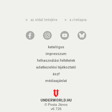
»
az oldal tetejére
»
a címlapra
katalógus
impresszum
felhasználási feltételek
adatkezelési tájékoztató
ászf
médiaajánlat
UNDERWORLD.HU
© Posta János
v6.726