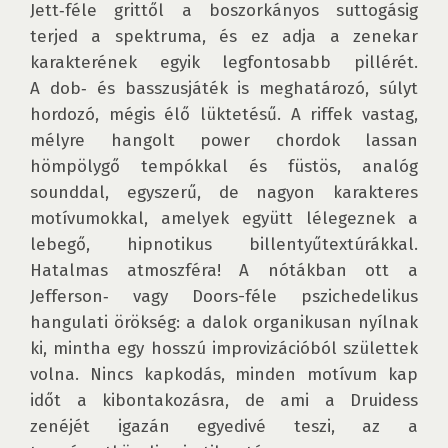
Jett‑féle grittől a boszorkányos suttogásig 
terjed a spektruma, és ez adja a zenekar 
karakterének egyik legfontosabb pillérét. 
A dob‑ és basszusjáték is meghatározó, súlyt 
hordozó, mégis élő lüktetésű. A riffek vastag, 
mélyre hangolt power chordok lassan 
hömpölygő tempókkal és füstös, analóg 
sounddal, egyszerű, de nagyon karakteres 
motívumokkal, amelyek együtt lélegeznek a 
lebegő, hipnotikus billentyűtextúrákkal. 
Hatalmas atmoszféra! A nótákban ott a 
Jefferson‑ vagy Doors-féle pszichedelikus 
hangulati örökség: a dalok organikusan nyílnak 
ki, mintha egy hosszú improvizációból születtek 
volna. Nincs kapkodás, minden motívum kap 
időt a kibontakozásra, de ami a Druidess 
zenéjét igazán egyedivé teszi, az a 