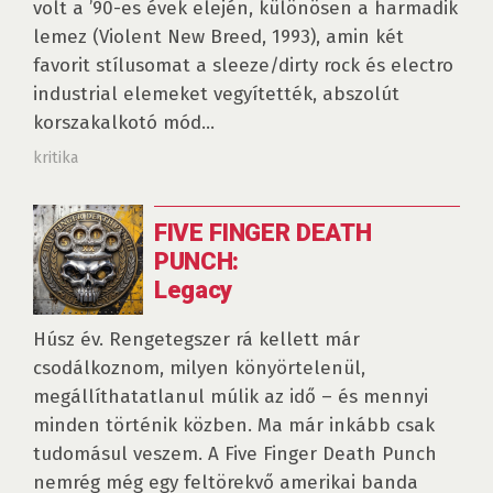
volt a ’90-es évek elején, különösen a harmadik
lemez (Violent New Breed, 1993), amin két
favorit stílusomat a sleeze/dirty rock és electro
industrial elemeket vegyítették, abszolút
korszakalkotó mód...
kritika
FIVE FINGER DEATH
PUNCH:
Legacy
Húsz év. Rengetegszer rá kellett már
csodálkoznom, milyen könyörtelenül,
megállíthatatlanul múlik az idő – és mennyi
minden történik közben. Ma már inkább csak
tudomásul veszem. A Five Finger Death Punch
nemrég még egy feltörekvő amerikai banda