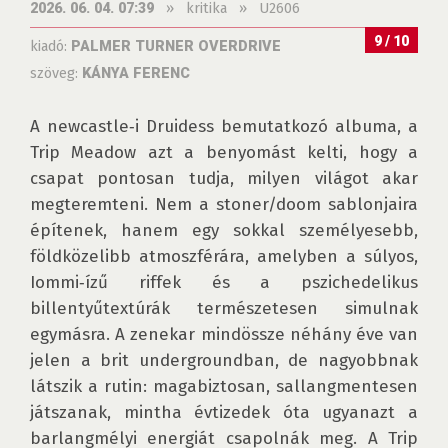
»
kritika
»
U2606
2026. 06. 04. 07:39
9 / 10
kiadó:
PALMER TURNER OVERDRIVE
szöveg:
KÁNYA FERENC
A newcastle‑i Druidess bemutatkozó albuma, a 
Trip Meadow azt a benyomást kelti, hogy a 
csapat pontosan tudja, milyen világot akar 
megteremteni. Nem a stoner/doom sablonjaira 
építenek, hanem egy sokkal személyesebb, 
földközelibb atmoszférára, amelyben a súlyos, 
Iommi‑ízű riffek és a pszichedelikus 
billentyűtextúrák természetesen simulnak 
egymásra. A zenekar mindössze néhány éve van 
jelen a brit undergroundban, de nagyobbnak 
látszik a rutin: magabiztosan, sallangmentesen 
játszanak, mintha évtizedek óta ugyanazt a 
barlangmélyi energiát csapolnák meg. A Trip 