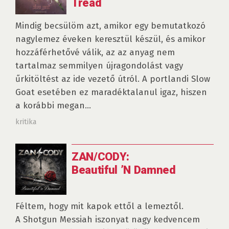
Tread
Mindig becsülöm azt, amikor egy bemutatkozó
nagylemez éveken keresztül készül, és amikor
hozzáférhetővé válik, az az anyag nem
tartalmaz semmilyen újragondolást vagy
űrkitöltést az ide vezető útról. A portlandi Slow
Goat esetében ez maradéktalanul igaz, hiszen
a korábbi megan...
kritika
ZAN/CODY:
Beautiful ’N Damned
Féltem, hogy mit kapok ettől a lemeztől.
A Shotgun Messiah iszonyat nagy kedvencem