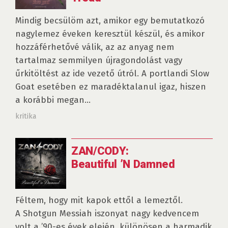
Mindig becsülöm azt, amikor egy bemutatkozó
nagylemez éveken keresztül készül, és amikor
hozzáférhetővé válik, az az anyag nem
tartalmaz semmilyen újragondolást vagy
űrkitöltést az ide vezető útról. A portlandi Slow
Goat esetében ez maradéktalanul igaz, hiszen
a korábbi megan...
kritika
ZAN/CODY:
Beautiful ’N Damned
Féltem, hogy mit kapok ettől a lemeztől.
A Shotgun Messiah iszonyat nagy kedvencem
volt a ’90-es évek elején, különösen a harmadik