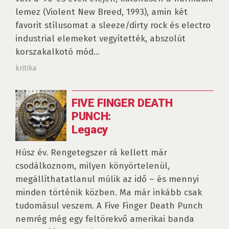
lemez (Violent New Breed, 1993), amin két
favorit stílusomat a sleeze/dirty rock és electro
industrial elemeket vegyítették, abszolút
korszakalkotó mód...
kritika
FIVE FINGER DEATH
PUNCH:
Legacy
Húsz év. Rengetegszer rá kellett már
csodálkoznom, milyen könyörtelenül,
megállíthatatlanul múlik az idő – és mennyi
minden történik közben. Ma már inkább csak
tudomásul veszem. A Five Finger Death Punch
nemrég még egy feltörekvő amerikai banda