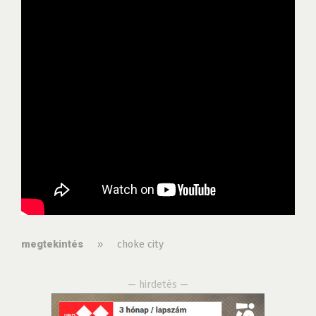
»
choke city
megtekintés
— hirdetés —