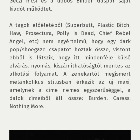
Géczi Ricsi és a dobos Binder Gáspár saját 
kiadót működtet. 

A tagok előéletéből (Superbutt, Plastic Bitch, 
Haw, Prosectura, Polly Is Dead, Chief Rebel 
Angel, etc) nem egyértelmű, hogy egy dark 
pop/shoegaze csapatot hoztak össze, viszont 
ebből is látszik, hogy itt mindenféle külső 
elvárás, nyomás, kiszámíthatóságtól mentes az 
alkotási folyamat. A zenekartól megismert 
melankolikus stílusban érkezik az új maxi, 
amelynek a címe nemes egyszerűséggel, a 
dalok címeiből áll össze: Burden. Caress. 