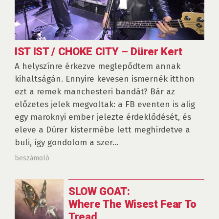
IST IST / CHOKE CITY – Dürer Kert
A helyszínre érkezve meglepődtem annak
kihaltságán. Ennyire kevesen ismernék itthon
ezt a remek manchesteri bandát? Bár az
előzetes jelek megvoltak: a FB eventen is alig
egy maroknyi ember jelezte érdeklődését, és
eleve a Dürer kistermébe lett meghirdetve a
buli, így gondolom a szer...
beszámoló
SLOW GOAT:
Where The Wisest Fear To
Tread