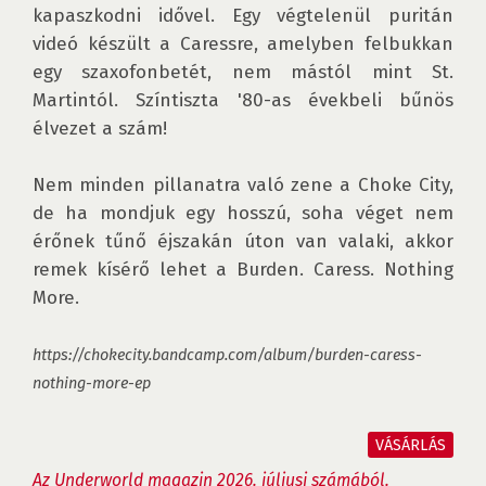
kapaszkodni idővel. Egy végtelenül puritán 
videó készült a Caressre, amelyben felbukkan 
egy szaxofonbetét, nem mástól mint St. 
Martintól. Színtiszta '80-as évekbeli bűnös 
élvezet a szám!

Nem minden pillanatra való zene a Choke City, 
de ha mondjuk egy hosszú, soha véget nem 
érőnek tűnő éjszakán úton van valaki, akkor 
remek kísérő lehet a Burden. Caress. Nothing 
More.

https://chokecity.bandcamp.com/album/burden-caress-
nothing-more-ep
VÁSÁRLÁS
Az Underworld magazin 2026. júliusi számából.