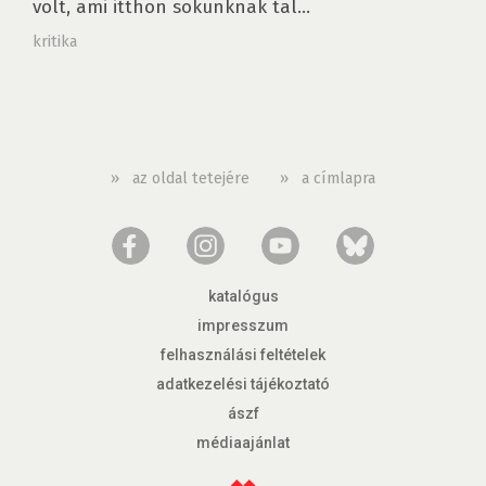
volt, ami itthon sokunknak tal...
kritika
»
az oldal tetejére
»
a címlapra
katalógus
impresszum
felhasználási feltételek
adatkezelési tájékoztató
ászf
médiaajánlat