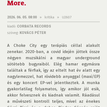
More.
»
kritika
»
U2607
2026. 06. 05. 08:00
kiadó:
CORBATA RECORDS
szöveg:
KOVÁCS PÉTER
A Choke City egy terápiás céllal alakult 
zenekar. 2020-ban, a covid idején jöttek össze 
négyen muzsikálni a magyar underground 
sötétebb bugyraiból. Elég hamar egymásra 
találtak a férfiak, így az eltelt hat év alatt egy 
nagylemezzel, hat rövidebb anyaggal (maxi/EP) 
és egy koncert EP-vel jelentkeztek. A munka 
gyakorlatilag folyamatos, így amikor jól esik, 
akkor felvesznek és kiadnak valamit. Ráadásul 
a művészeti kontroll teljes, mivel az énekes 