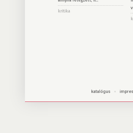
annyira rétegzett, h...
m
v
kritika
k
katalógus
×
impre