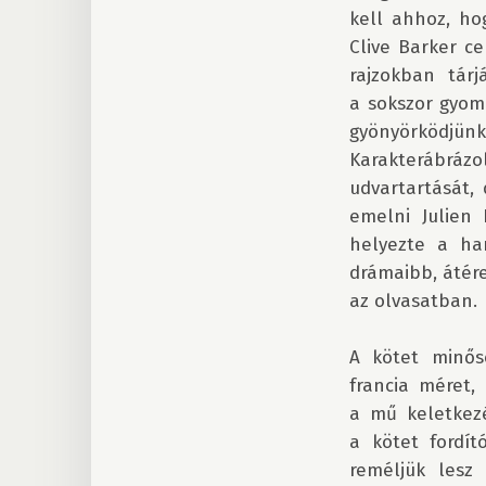
kell ahhoz, ho
Clive Barker ce
rajzokban tár
a sokszor gyom
gyönyörködjün
Karakterábrázo
udvartartását,
emelni Julien 
helyezte a han
drámaibb, átér
az olvasatban.

A kötet minősé
francia méret,
a mű keletkezé
a kötet fordít
reméljük lesz