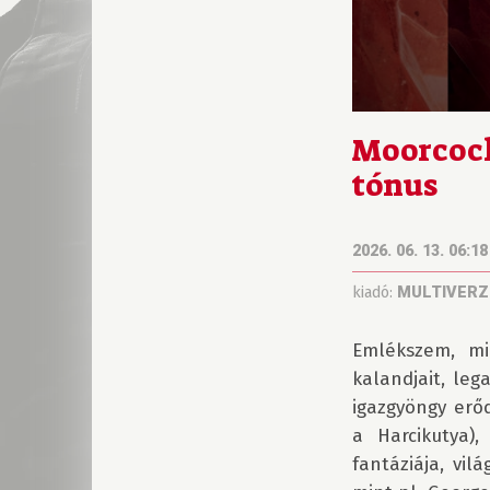
Moorcock
tónus
2026. 06. 13. 06:18
kiadó:
MULTIVERZ
Emlékszem, mi
kalandjait, leg
igazgyöngy erő
a Harcikutya),
fantáziája, vil