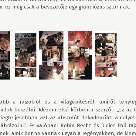
kább a rajzokról és a világépítésről, amiről tényl
udok beszélni. Idézem első körben a szerzőt: „Ez az El
legteljesebben azt az abszolút dekadenciát, amelye
rázolni.”. És valóban: Robin Recht és Didier Poli raj
enek, amik benne vannak ugyan a regényekben, de kieme