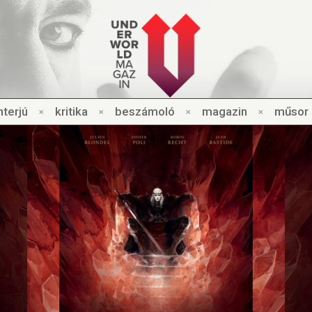
nt
e
rjú
×
kri
t
ik
a
×
beszámo
l
ó
×
magazin
×
műsor