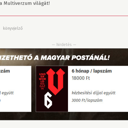
a Multiverzum világát!
»
könyvjelző
— hirdetés —