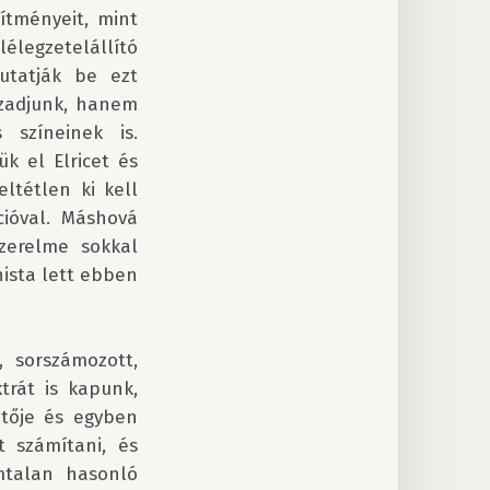
tményeit, mint 
élegzetelállító 
tatják be ezt 
zadjunk, hanem 
színeinek is. 
 el Elricet és 
tétlen ki kell 
ióval. Máshová 
zerelme sokkal 
sta lett ebben 
 sorszámozott, 
rát is kapunk, 
tője és egyben 
 számítani, és 
talan hasonló 