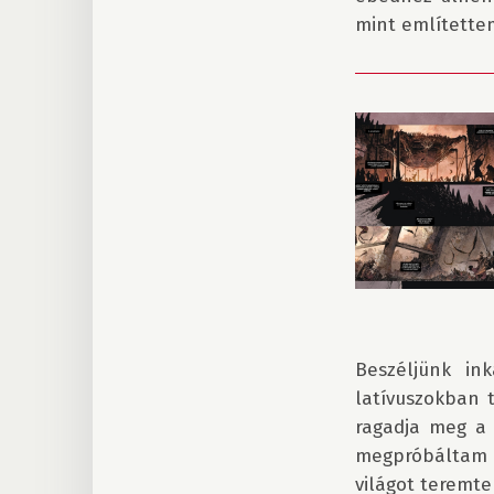

Beszéljünk in
latívuszokban t
ragadja meg a 
megpróbáltam áb
világot teremt