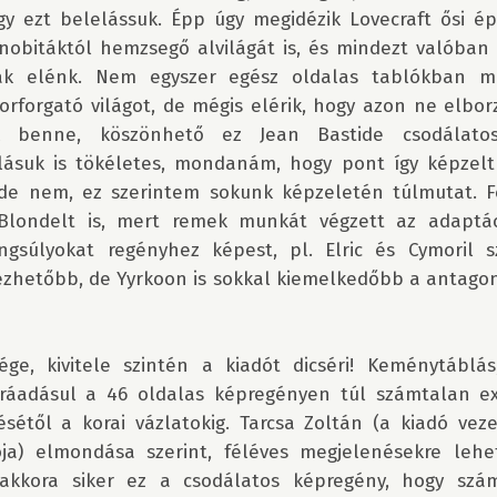
gy ezt belelássuk. Épp úgy megidézik Lovecraft ősi épí
nobitáktól hemzsegő alvilágát is, és mindezt valóban l
ják elénk. Nem egyszer egész oldalas tablókban mu
orforgató világot, de mégis elérik, hogy azon ne elbor
k benne, köszönhető ez Jean Bastide csodálatos 
lásuk is tökéletes, mondanám, hogy pont így képzeltük
 de nem, ez szerintem sokunk képzeletén túlmutat. Fel
Blondelt is, mert remek munkát végzett az adaptác
gsúlyokat regényhez képest, pl. Elric és Cymoril s
ezhetőbb, de Yyrkoon is sokkal kiemelkedőbb a antagoni
ge, kivitele szintén a kiadót dicséri! Keménytáblás,
 ráadásul a 46 oldalas képregényen túl számtalan ext
sétől a korai vázlatokig. Tarcsa Zoltán (a kiadó veze
ója) elmondása szerint, féléves megjelenésekre lehet
 akkora siker ez a csodálatos képregény, hogy szám