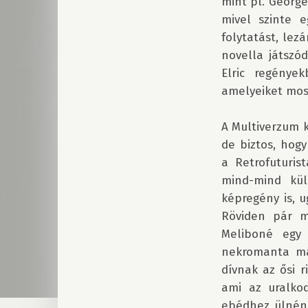
mint pl. George
mivel szinte 
folytatást, lez
novella játszó
Elric regények
amelyeiket most
A Multiverzum k
de biztos, hogy
a Retrofuturis
mind-mind kül
képregény is, 
Röviden pár m
Meliboné egy ő
nekromanta mág
dívnak az ősi 
ami az uralkod
ebédhez ülnéne