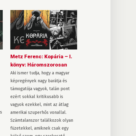
Metz Ferenc: Kopária – I.
könyv: Háromszorosan
Aki ismer tudja, hogy a magyar
képregények nagy barátja és
támogatója vagyok, talán pont
ezért sokkal kritikusabb is
vagyok ezekkel, mint az átlag
is
amerikai szuperhős vonallal.
Számtalanszor találkozok olyan
füzetekkel, amiknek csak egy