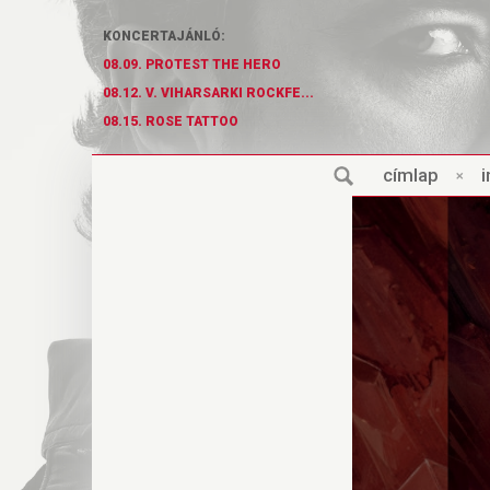
KONCERTAJÁNLÓ:
08.09. PROTEST THE HERO
08.12. V. VIHARSARKI ROCKFE...
08.15. ROSE TATTOO
cí
m
lap
×
i