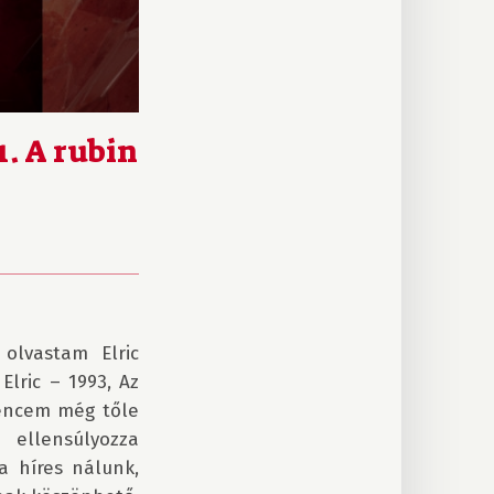
. A rubin
lvastam Elric 
lric – 1993, Az 
encem még tőle 
 ellensúlyozza 
a híres nálunk, 