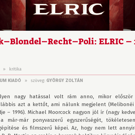
–Blondel–Recht–Poli: ELRIC – 1
»
kritika
»
szöveg:
UM KIADÓ
GYÖRGY ZOLTÁN
lyen nagy hatással volt rám anno, mikor először o
alábbis azt a kettőt, ami nálunk megjelent (Melibonéi E
dje – 1996). Michael Moorcock nagyon jól ír (nagy kedv
 a már-már ponyvaszerű egyszerűségét, tökéletesen
ágépítése és filmszerű képei. Az, hogy nem lett annyir