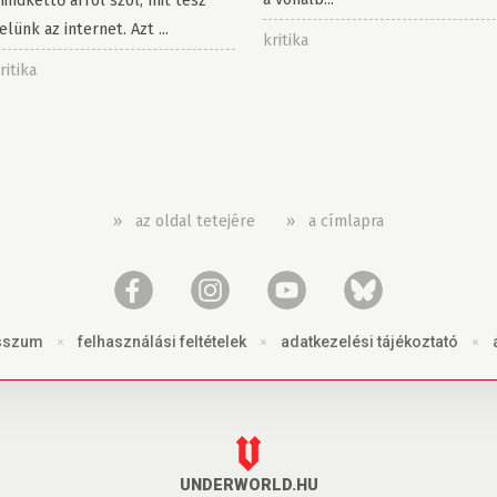
indkettő arról szól, mit tesz
elünk az internet. Azt ...
kritika
ritika
»
az oldal tetejére
»
a címlapra
sszum
×
felhasználási feltételek
×
adatkezelési tájékoztató
×
UNDERWORLD.HU