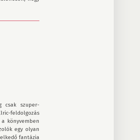
eg csak szuper­
ric-feldolgozás 
t a könyvemben 
zolók egy olyan 
lkedő fantázia 