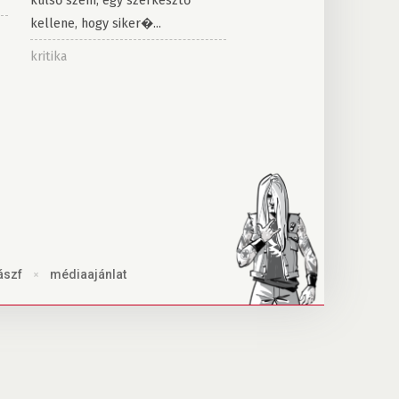
külső szem, egy szerkesztő
kellene, hogy siker�...
kritika
ászf
×
médiaajánlat