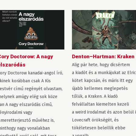
ory Doctorow: A ​nagy
Denton–Hartman: Kraken
elszaródás
Alig pár hete, hogy dicsértem
a kiadót és a munkájukat az Elric
ory Doctorow kanadai-angol író,
kötet kapcsán, és máris itt egy
kinek korábban csak A Kis
újabb kellemes meglepetés
estvér című regényét olvastam,
tőlük, a Kraken. A kiadó
elynek amúgy elég sok köze
felvállaltan kiemelten kezeli
an A nagy elszaródás című,
a weird irodalmat és azon belül 
ényirodalmi vagy
Lovecraft örökségét, és
smeretterjesztő művéhez is,
tökéletesen beleillik ebbe
inthogy nagy vonalakban
a vonalb...