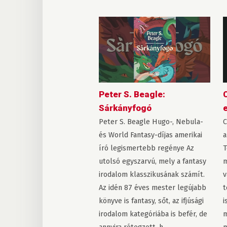
Peter S. Beagle:
C
Sárkányfogó
Peter S. Beagle Hugo-, Nebula-
C
és World Fantasy-díjas amerikai
a
író legismertebb regénye Az
T
utolsó egyszarvú, mely a fantasy
m
irodalom klasszikusának számít.
v
Az idén 87 éves mester legújabb
t
könyve is fantasy, sőt, az ifjúsági
i
irodalom kategóriába is befér, de
m