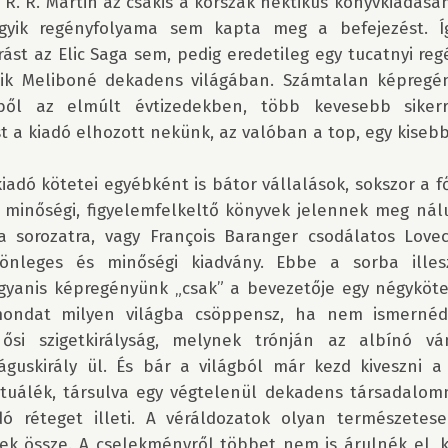
 R. R. Martin az csakis a korszak hektikus könyvkiadásá
egyik regény­folyama sem kapta meg a befejezést. Í
árást az Elic Saga sem, pedig eredetileg egy tucatnyi reg
dik Meliboné dekadens világában. Számtalan képregény
ből az elmúlt évtizedekben, több kevesebb sikerre
 a kiadó elhozott nekünk, az valóban a top, egy kisebb 
iadó kötetei egyébként is bátor vállalások, sokszor a fős
 minőségi, figyelemfelkeltő könyvek jelennek meg nálu
ta sorozatra, vagy François Baranger csodálatos Lovecr
önleges és minőségi kiadvány. Ebbe a sorba illeszk
ugyanis képregényünk „csak” a bevezetője egy négykötet
ondat milyen világba csöppensz, ha nem ismernéd 
si szigetkirályság, melynek trónján az albínó vám
uskirály ül. És bár a világból már kezd kiveszni a 
rituálék, társulva egy végtelenül dekadens társadalomm
ó réteget illeti. A véráldozatok olyan természetese
k össze. A cselekményről többet nem is árulnék el, k