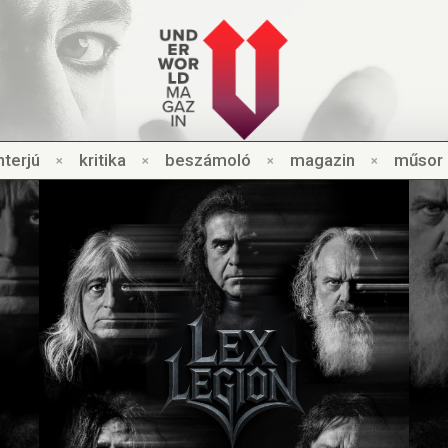
nt
e
rjú
×
kri
t
ik
a
×
beszámo
l
ó
×
magazin
×
műsor