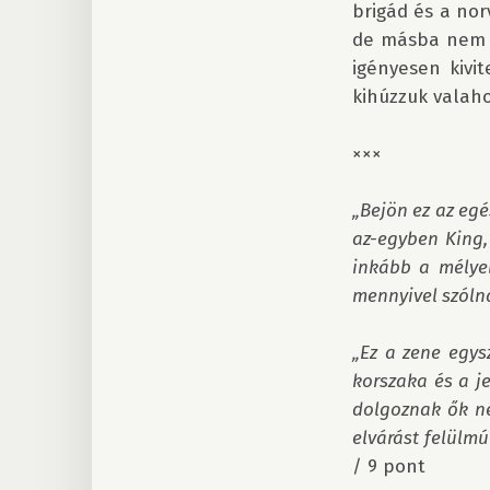
brigád és a no
de másba nem t
igényesen kivi
kihúzzuk valaho
×××

„Bejön ez az eg
az-egyben King, 
inkább a mélye
mennyivel szólna
„Ez a zene egys
korszaka és a je
dolgoznak ők né
elvárást felülmú