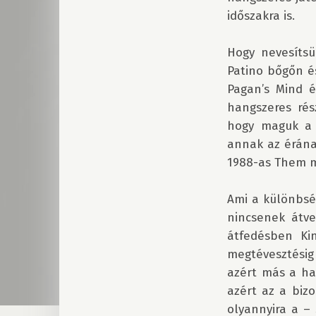
időszakra is. 

Hogy nevesítsü
Patino bőgőn é
Pagan’s Mind é
hangszeres rés
hogy maguk a d
annak az érának
1988-as Them me
Ami a különbsé
nincsenek átve
átfedésben Ki
megtévesztésig
azért más a han
azért az a biz
olyannyira a – 