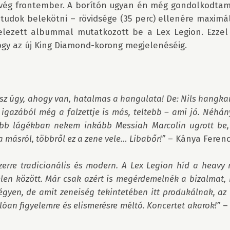
rvég frontember. A borítón ugyan én még gondolkodtam v
udok belekötni – rövidsége (35 perc) ellenére maximáli
telezett albummal mutatkozott be a Lex Legion. Ezzel
gy az új King Diamond-korong megjelenéséig.

ész úgy, ahogy van, hatalmas a hangulata! De: Nils hangka
igazából még a falzettje is más, teltebb – ami jó. Néhány
bb lágékban nekem inkább Messiah Marcolin ugrott be, é
 másról, többről ez a zene vele… Libabőr!”
 – Kánya Ferenc
zerre tradicionális és modern. A Lex Legion híd a heavy m
len között. Már csak azért is megérdemelnék a bizalmat, 
gyen, de amit zeneiség tekintetében itt produkálnak, az 
lóan figyelemre és elismerésre méltó. Koncertet akarok!”
 –