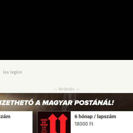
»
lex legion
— hirdetés —