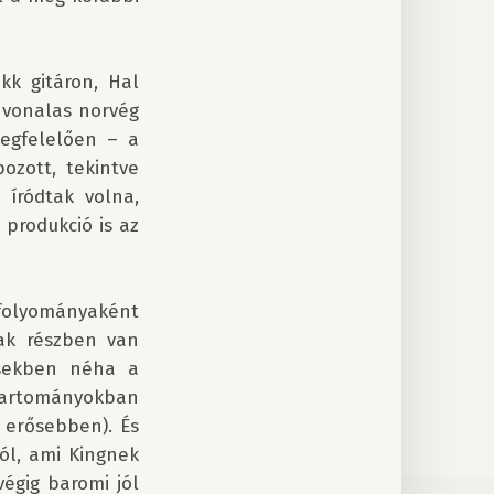
k gitáron, Hal 
vonalas norvég 
egfelelően – a 
zott, tekintve 
íródtak volna, 
produkció is az 
folyományaként 
ak részben van 
sekben néha a 
tartományokban 
 erősebben). És 
l, ami Kingnek 
égig baromi jól 