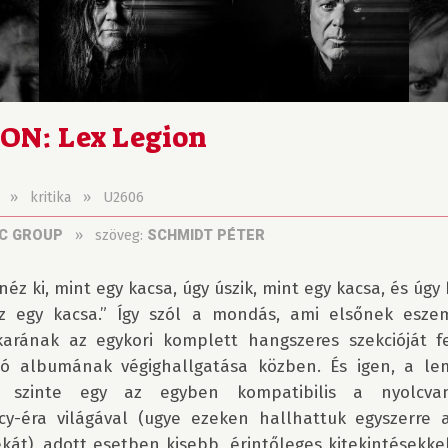
ON: Lex Legion
»
kritika
»
U2606
»
szöveg:
C GROUP
SCHMIDT PÉTER
éz ki, mint egy kacsa, úgy úszik, mint egy kacsa, és úgy
z egy kacsa.” Így szól a mondás, ami elsőnek eszem
rának az egykori komplett hangszeres szekcióját fe
ó albumának végighallgatása közben. És igen, a le
 szinte egy az egyben kompatibilis a nyolcvan
y-éra világával (ugye ezeken hallhattuk egyszerre az
kát), adott esetben kisebb, érintőleges kitekintésekke