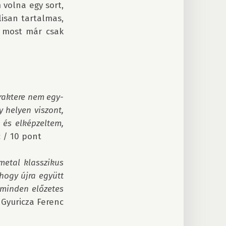
olna egy sort, 
san tartalmas, 
 most már csak 
raktere nem egy-
 helyen viszont, 
s elképzeltem, 
 / 10 pont

etal klasszikus 
hogy újra együtt 
minden előzetes 
 Gyuricza Ferenc 