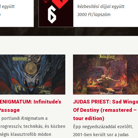
ÆNIGMATUM: Infinitude’s
JUDAS PRIEST: Sad Wing
Passage
Of Destiny (remastered –
tour edition)
 portlandi Ænigmatum a
rogresszív, technikás, és közben
Épp negyedszázaddal ezelőtt,
égis klausztrofób módon
2001-ben került sor a Judas