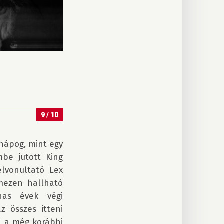
9 / 10
 hápog, mint egy 
be jutott King 
lvonultató Lex 
mezen hallható 
as évek végi 
 összes itteni 
l a még korábbi 