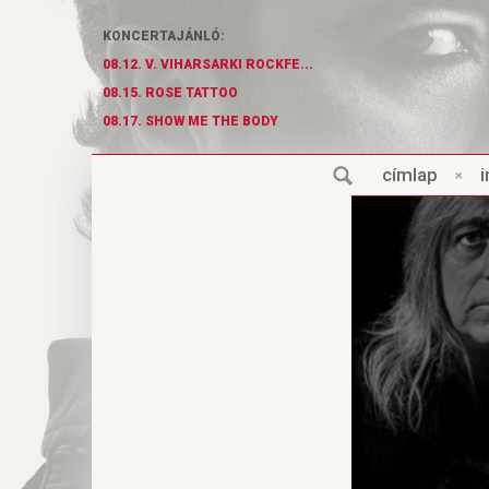
KONCERTAJÁNLÓ:
08.12. V. VIHARSARKI ROCKFE...
08.15. ROSE TATTOO
08.17. SHOW ME THE BODY
cí
m
lap
×
i