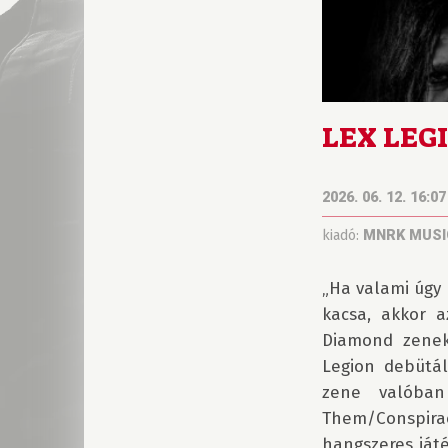
LEX LEGI
2026. 06. 12. 16:07
kiadó:
MNRK MUSI
„Ha valami úgy n
kacsa, akkor a
Diamond zeneka
Legion debütál
zene valóban
Them/Conspirac
hangszeres játé