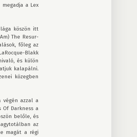
 megadja a Lex 
ága köszön itt 
 Am) The Resur­
lások, főleg az 
aRocque-Blakk 
ivaló, és külön 
juk kalapálni. 
zenei közegben 
 végén azzal a 
s Of Darkness a 
öszön belőle, és 
agytotálban az 
 magát a régi 