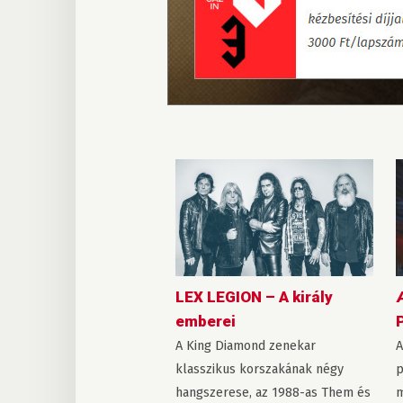
LEX LEGION – A király
emberei
A King Diamond zenekar
A
klasszikus korszakának négy
p
hangszerese, az 1988-as Them és
m