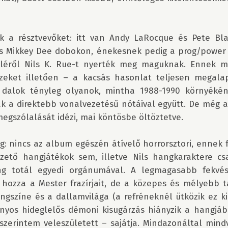
k a résztvevőket: itt van Andy LaRocque és Pete Blak
s Mikkey Dee dobokon, énekesnek pedig a prog/power 
léről Nils K. Rue-t nyerték meg maguknak. Ennek m
zeket illetően – a kacsás hasonlat teljesen megalapo
alok tényleg olyanok, mintha 1988-1990 környékén 
 a direktebb vonalvezetésű nótáival együtt. De még a 
gszólalását idézi, mai köntösbe öltöztetve. 

g: nincs az album egészén átívelő horrorsztori, ennek 
zető hangjátékok sem, illetve Nils hangkaraktere cs
ng totál egyedi orgánumával. A legmagasabb fekvé
 hozza a Mester frazírjait, de a közepes és mélyebb 
gszíne és a dallamvilága (a refréneknél ütközik ez ki
onyos hideglelős démoni kisugárzás hiányzik a hangjábó
szerintem veleszületett – sajátja. Mindazonáltal mindv