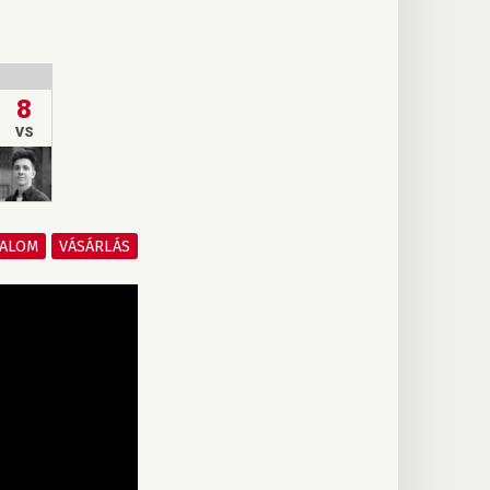
8
VS
TALOM
VÁSÁRLÁS