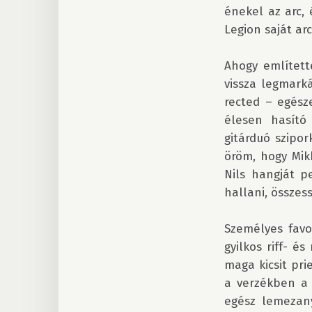
énekel az arc,
Legion saját arcé
Ahogy említett
vissza legmark
rected – egésze
élesen hasító
gitárduó szipor
öröm, hogy Mik
Nils hangját p
hallani, összess
Személyes favo
gyilkos riff- é
maga kicsit prie
a verzékben a 
egész lemezan