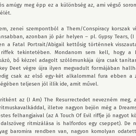
 és amúgy meg épp ez a különbség az, ami végső soron
lét.

em, zenei szempontból a Them/Conspi­racy korszak vil
ánsabban, azonban jó pár helyen – pl. Gypsy Tears, (I
n a Fatal Portrait/Abigail kettősig történnek visszauta
 riffek tekintetében. Mondanom sem kell, hogy a L
kázó, bő kézzel adagolt szólómunkája újra csak tanítan
key Deet végre újra ilyen megvadult formájában hallhat
edig csak az első egy-két alkalommal fura ebben a 
égében teljesen jól illik ide, amit művel. 

ritként az (I Am) The Resurrectedet nevezném meg, a
s ritmuskavalkáddal, illetve nagyon bejön még a Dream
stes felhangjaival (az A Touch Of Evil riffje jó nagyot k
dalszöveg ritmizálása is halfordos egy cseppet). De n
yag baromira rendben van, nagyon komolyan odatette