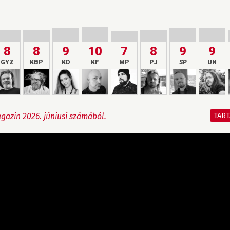
8
8
9
10
7
8
9
9
GYZ
KBP
KD
KF
MP
PJ
SP
UN
TAR
azin 2026. júniusi számából.