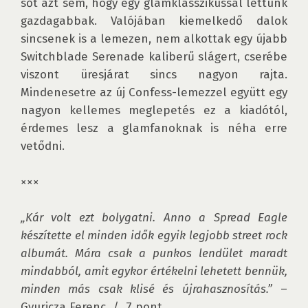
sőt azt sem, hogy egy glamklasszikussal lettünk 
gazdagabbak. Valójában kiemelkedő dalok 
sincsenek is a lemezen, nem alkottak egy újabb 
Switchblade Serenade kaliberű slágert, cserébe 
viszont üresjárat sincs nagyon rajta. 
Mindenesetre az új Confess-lemezzel együtt egy 
nagyon kellemes meglepetés ez a kiadótól, 
érdemes lesz a glamfanoknak is néha erre 
vetődni.

×××

„Kár volt ezt bolygatni. Anno a Spread Eagle 
készítette el minden idők egyik legjobb street rock 
albumát. Mára csak a punkos lendület maradt 
mindabból, amit egykor értékelni lehetett bennük, 
minden más csak klisé és újrahasznosítás.”
 – 
Gyuricza Ferenc  /  7 pont
