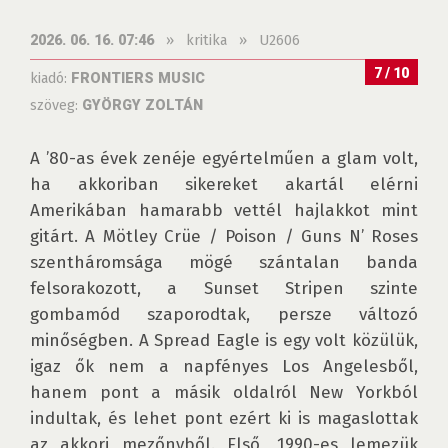
»
kritika
»
U2606
2026. 06. 16. 07:46
7 / 10
kiadó:
FRONTIERS MUSIC
szöveg:
GYÖRGY ZOLTÁN
A ’80-as évek zenéje egyértelműen a glam volt, 
ha akkoriban sikereket akartál elérni 
Amerikában hamarabb vettél hajlakkot mint 
gitárt. A Mötley Crüe / Poison / Guns N’ Roses 
szentháromsága mögé szántalan banda 
felsorakozott, a Sunset Stripen szinte 
gombamód szaporodtak, persze változó 
minőségben. A Spread Eagle is egy volt közülük, 
igaz ők nem a napfényes Los Angelesből, 
hanem pont a másik oldalról New Yorkból 
indultak, és lehet pont ezért ki is magaslottak 
az akkori mezőnyből. Első, 1990-es lemezük 