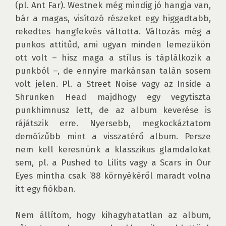
(pl. Ant Far). Westnek még mindig jó hangja van, 
bár a magas, visítozó részeket egy higgadtabb, 
rekedtes hangfekvés váltotta. Változás még a 
punkos attitűd, ami ugyan minden lemezükön 
ott volt – hisz maga a stílus is táplálkozik a 
punkból –, de ennyire markánsan talán sosem 
volt jelen. Pl. a Street Noise vagy az Inside a 
Shrunken Head majdhogy egy vegytiszta 
punkhimnusz lett, de az album keverése is 
rájátszik erre. Nyersebb, megkockáztatom 
demóízűbb mint a visszatérő album. Persze 
nem kell keresnünk a klasszikus glamdalokat 
sem, pl. a Pushed to Lilits vagy a Scars in Our 
Eyes mintha csak ’88 környékéről maradt volna 
itt egy fiókban.

Nem állítom, hogy kihagyhatatlan az album, 