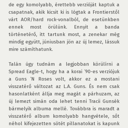
de egy komolyabb, érettebb verzióját kaptuk a 
csapatnak, akik kicsit ki is lógtak a Frontierstől 
várt AOR/hard rock-vonalból, de esetünkben 
ennek most örülünk. Ennyit a banda 
történetérő, itt tartunk most, a zenekar még 
mindig együtt, júniusban jön az új lemez, lássuk 
mire számíthatunk.

Talán úgy tudnám a legjobban körülírni a 
Spread Eagle-t, hogy ha a korai ’90-es verziójuk 
a Guns ’N Roses volt, akkor ez a mostani 
visszatérő változat az L.A. Guns. És nem csak 
hasonlatként állja meg magát a párhuzam, az 
új lemezt simán oda lehet tenni Tracii Gunsék 
bármelyik albuma mellé. Továbbra is maradt a 
visszatérő album komolyabb hangvétele, sőt 
néhol kifejezetten sötét pillanatokat is kapunk 