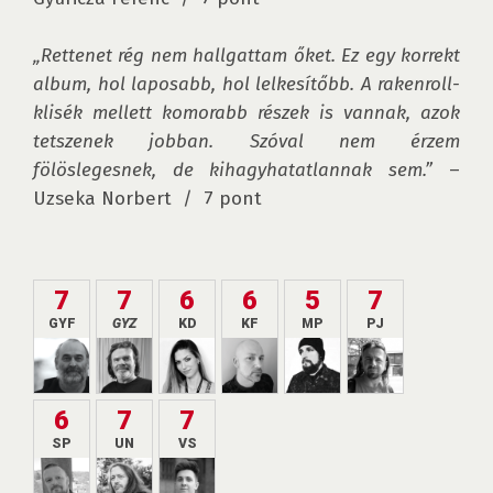
„Rettenet rég nem hallgattam őket. Ez egy korrekt 
album, hol laposabb, hol lelkesítőbb. A rakenroll-
klisék mellett komorabb részek is vannak, azok 
tetszenek jobban. Szóval nem érzem 
fölöslegesnek, de kihagyhatatlannak sem.”
 – 
Uzseka Norbert  /  7 pont
7
7
6
6
5
7
GYF
GYZ
KD
KF
MP
PJ
6
7
7
SP
UN
VS