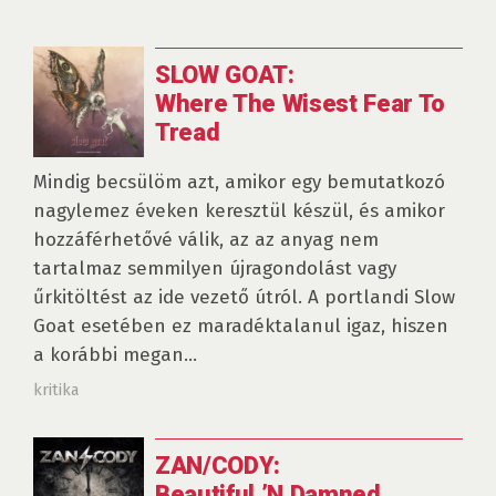
SLOW GOAT:
Where The Wisest Fear To
Tread
Mindig becsülöm azt, amikor egy bemutatkozó
nagylemez éveken keresztül készül, és amikor
hozzáférhetővé válik, az az anyag nem
tartalmaz semmilyen újragondolást vagy
űrkitöltést az ide vezető útról. A portlandi Slow
Goat esetében ez maradéktalanul igaz, hiszen
a korábbi megan...
kritika
ZAN/CODY:
Beautiful ’N Damned