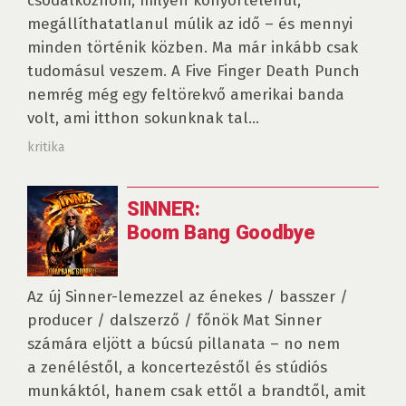
csodálkoznom, milyen könyörtelenül,
megállíthatatlanul múlik az idő – és mennyi
minden történik közben. Ma már inkább csak
tudomásul veszem. A Five Finger Death Punch
nemrég még egy feltörekvő amerikai banda
volt, ami itthon sokunknak tal...
kritika
SINNER:
Boom Bang Goodbye
Az új Sinner-lemezzel az énekes / basszer /
producer / dalszerző / főnök Mat Sinner
számára eljött a búcsú pillanata – no nem
a zenéléstől, a koncertezéstől és stúdiós
munkáktól, hanem csak ettől a brandtől, amit