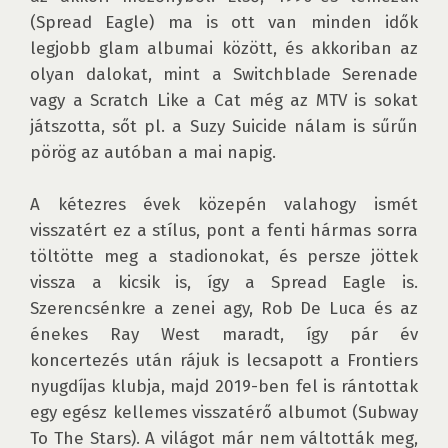
(Spread Eagle) ma is ott van minden idők 
legjobb glam albumai között, és akkoriban az 
olyan dalokat, mint a Switchblade Serenade 
vagy a Scratch Like a Cat még az MTV is sokat 
játszotta, sőt pl. a Suzy Suicide nálam is sűrűn 
pörög az autóban a mai napig.

A kétezres évek közepén valahogy ismét 
visszatért ez a stílus, pont a fenti hármas sorra 
töltötte meg a stadionokat, és persze jöttek 
vissza a kicsik is, így a Spread Eagle is. 
Szerencsénkre a zenei agy, Rob De Luca és az 
énekes Ray West maradt, így pár év 
koncertezés után rájuk is lecsapott a Frontiers 
nyugdíjas klubja, majd 2019-ben fel is rántottak 
egy egész kellemes visszatérő albumot (Subway 
To The Stars). A világot már nem váltották meg, 