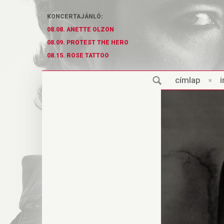
KONCERTAJÁNLÓ:
08.08. ANETTE OLZON
08.09. PROTEST THE HERO
08.15. ROSE TATTOO
cí
m
lap
×
i