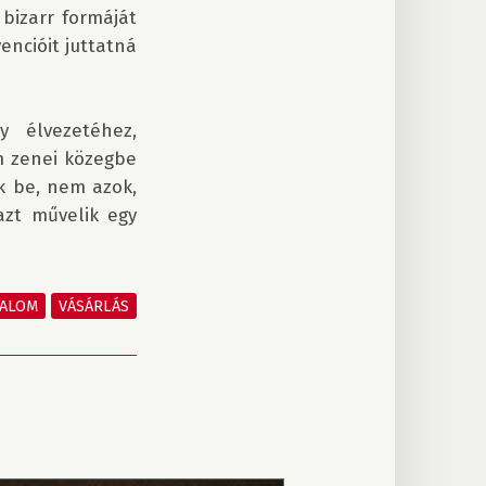
bizarr formáját 
ncióit juttatná 
 élvezetéhez, 
m zenei közegbe 
k be, nem azok, 
zt művelik egy 
TALOM
VÁSÁRLÁS