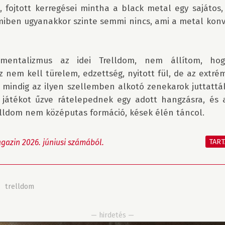
, fojtott kerregései mintha a black metal egy sajátos, 
miben ugyanakkor szinte semmi nincs, ami a metal konve
imentalizmus az idei Trelldom, nem állítom, hogy
 nem kell türelem, edzettség, nyitott fül, de az extré
 mindig az ilyen szellemben alkotó zenekarok juttattá
i játékot űzve rátelepednek egy adott hangzásra, és a
elldom nem középutas formáció, kések élén táncol.

TAR
azin 2026. júniusi számából.
»
trelldom
— hirdetés —