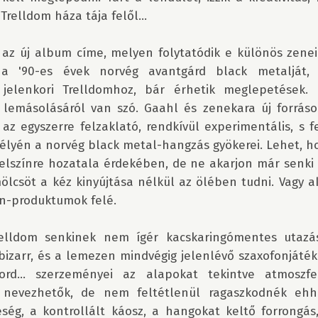
Trelldom háza tája felől...

.. az új album címe, melyen folytatódik e különös zenei 
i a '90-es évek norvég avantgárd black metalját, 
 jelenkori Trelldomhoz, bár érhetik meglepetések. 
 lemásolásáról van szó. Gaahl és zenekara új forrásoké
 az egyszerre felzaklató, rendkívül experimentális, s f
lyén a norvég black metal-hangzás gyökerei. Lehet, hog
 felszínre hozatala érdekében, de ne akarjon már senki
ölcsöt a kéz kinyújtása nélkül az ölében tudni. Vagy ak
-produktumok felé.

elldom senkinek nem ígér kacskaringómentes utazás
zarr, és a lemezen mindvégig jelenlévő szaxofonjáték 
rd... szerzeményei az alapokat tekintve atmoszfer
 nevezhetők, de nem feltétlenül ragaszkodnék ehh
eség, a kontrollált káosz, a hangokat keltő forrongás,