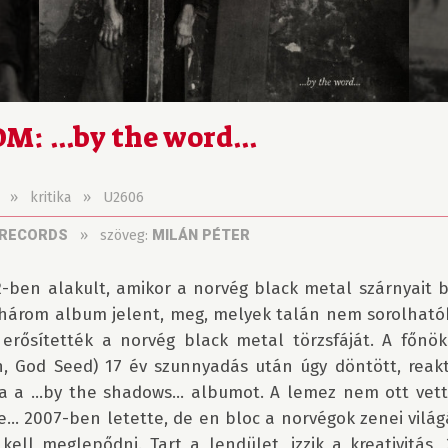
: ...by the word...
»
kritika
»
U2606
»
szöveg:
 RECORDS
MILÁN PÉTER
-ben alakult, amikor a norvég black metal szárnyait b
 három album jelent, meg, melyek talán nem sorolhatók 
erősítették a norvég black metal törzsfáját. A főnök
, God Seed) 17 év szunnyadás után úgy döntött, reakti
 a ...by the shadows... albumot. A lemez nem ott vette
e... 2007-ben letette, de en bloc a norvégok zenei világ
ell meglepődni. Tart a lendület, izzik a kreativitás, 