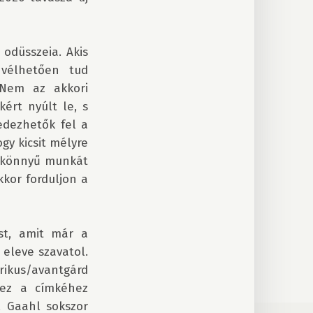
odüsszeia. Akis 
vélhetően tud 
Nem az akkori 
rt nyúlt le, s 
edezhetők fel a 
y kicsit mélyre 
 könnyű munkát 
kor forduljon a 
t, amit már a 
eleve szavatol. 
ikus/avantgárd 
ez a címkéhez 
 Gaahl sokszor 