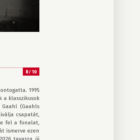
8 / 10
ontogatta. 1995 
a klasszikusok 
 Gaahl (Gaahls 
válja csapatát, 
 fel a fonalat, 
át ismerve ezen 
2026 tavasza új 