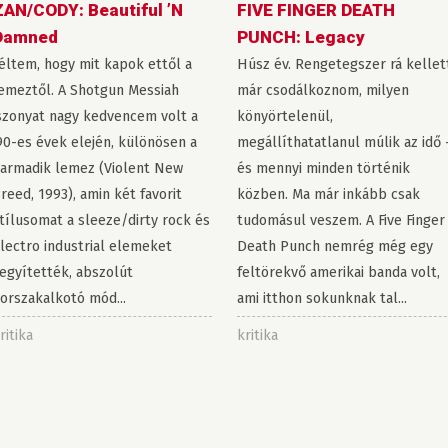
ZAN/CODY: Beautiful ’N
FIVE FINGER DEATH
Damned
PUNCH: Legacy
éltem, hogy mit kapok ettől a
Húsz év. Rengetegszer rá kellet
emeztől. A Shotgun Messiah
már csodálkoznom, milyen
szonyat nagy kedvencem volt a
könyörtelenül,
90-es évek elején, különösen a
megállíthatatlanul múlik az idő 
armadik lemez (Violent New
és mennyi minden történik
reed, 1993), amin két favorit
közben. Ma már inkább csak
tílusomat a sleeze/dirty rock és
tudomásul veszem. A Five Finger
lectro industrial elemeket
Death Punch nemrég még egy
egyítették, abszolút
feltörekvő amerikai banda volt,
orszakalkotó mód...
ami itthon sokunknak tal...
ritika
kritika