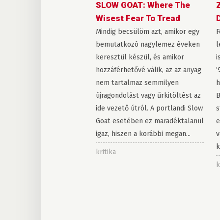
SLOW GOAT: Where The
Wisest Fear To Tread
Mindig becsülöm azt, amikor egy
F
bemutatkozó nagylemez éveken
l
keresztül készül, és amikor
i
hozzáférhetővé válik, az az anyag
’
nem tartalmaz semmilyen
h
újragondolást vagy űrkitöltést az
B
ide vezető útról. A portlandi Slow
s
Goat esetében ez maradéktalanul
e
igaz, hiszen a korábbi megan...
v
k
kritika
k