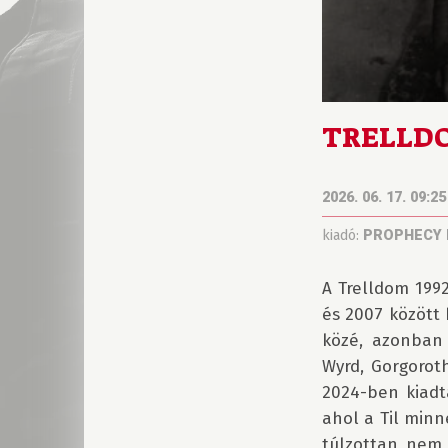
TRELLDOM
2026. 06. 17. 09:25
kiadó:
PROPHECY
A Trelldom 1992
és 2007 között
közé, azonban 
Wyrd, Gorgoroth
2024-ben kiadta
ahol a Til minn
túlzottan nem k