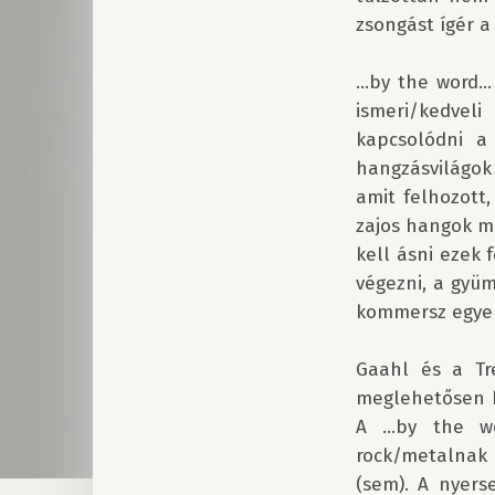
zsongást ígér a 
...by the word.
ismeri/kedvel
kapcsolódni a
hangzásvilágok
amit felhozott,
zajos hangok mé
kell ásni ezek
végezni, a gyüm
kommersz egyen
Gaahl és a Tr
meglehetősen bi
A ...by the wo
rock/metalnak
(sem). A nyers