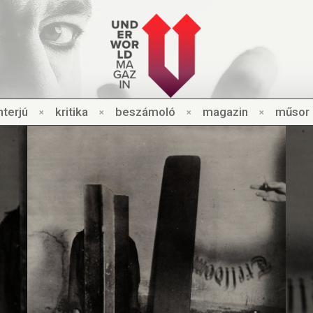
nt
e
rjú
×
kri
t
ik
a
×
beszámo
l
ó
×
magazin
×
műsor