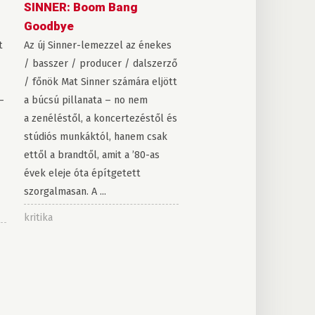
SINNER: Boom Bang
Goodbye
t
Az új Sinner-lemezzel az énekes
/ basszer / producer / dalszerző
/ főnök Mat Sinner számára eljött
–
a búcsú pillanata – no nem
a zenéléstől, a koncertezéstől és
stúdiós munkáktól, hanem csak
ettől a brandtől, amit a ’80-as
évek eleje óta építgetett
szorgalmasan. A ...
kritika