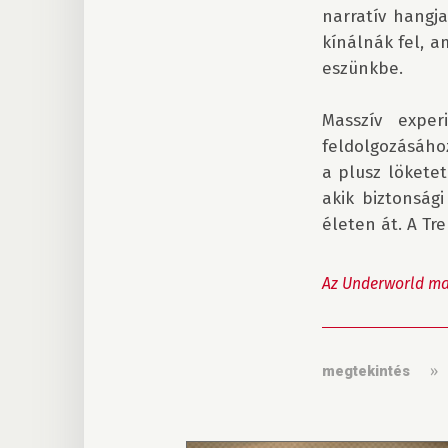
narratív hangja
kínálnák fel, a
eszünkbe.

Masszív exper
feldolgozásához
a plusz löketet
akik biztonság
életen át. A Tr
Az Underworld mag
megtekintés