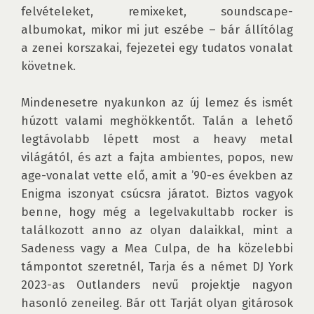
felvételeket, remixeket, soundscape-
albumokat, mikor mi jut eszébe – bár állítólag 
a zenei korszakai, fejezetei egy tudatos vonalat 
követnek.

Mindenesetre nyakunkon az új lemez és ismét 
húzott valami meghökkentőt. Talán a lehető 
legtávolabb lépett most a heavy metal 
világától, és azt a fajta ambientes, popos, new 
age-vonalat vette elő, amit a ’90-es években az 
Enigma iszonyat csúcsra járatot. Biztos vagyok 
benne, hogy még a legelvakultabb rocker is 
találkozott anno az olyan dalaikkal, mint a 
Sadeness vagy a Mea Culpa, de ha közelebbi 
támpontot szeretnél, Tarja és a német DJ York 
2023-as Outlanders nevű projektje nagyon 
hasonló zeneileg. Bár ott Tarját olyan gitárosok 