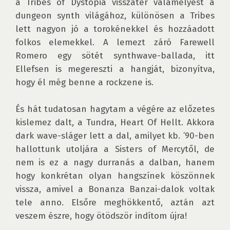
a Tribes of Dystopia visszatér valamelyest a 
dungeon synth világához, különösen a Tribes 
lett nagyon jó a torokénekkel és hozzáadott 
folkos elemekkel. A lemezt záró Farewell 
Romero egy sötét synthwave-ballada, itt 
Ellefsen is megereszti a hangját, bizonyítva, 
hogy él még benne a rockzene is. 

És hát tudatosan hagytam a végére az előzetes 
kislemez dalt, a Tundra, Heart Of Hellt. Akkora 
dark wave-sláger lett a dal, amilyet kb. ’90-ben 
hallottunk utoljára a Sisters of Mercytől, de 
nem is ez a nagy durranás a dalban, hanem 
hogy konkrétan olyan hangszínek köszönnek 
vissza, amivel a Bonanza Banzai-dalok voltak 
tele anno. Elsőre meghökkentő, aztán azt 
veszem észre, hogy ötödször indítom újra!
