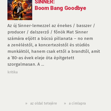
SINNER:
Boom Bang Goodbye
Az új Sinner-lemezzel az énekes / basszer /
producer / dalszerző / főnök Mat Sinner
számára eljött a búcsú pillanata – no nem
a zenéléstől, a koncertezéstől és stúdiós
munkáktól, hanem csak ettől a brandtől, amit
a ’80-as évek eleje óta építgetett
szorgalmasan. A ...
kritika
»
az oldal tetejére
»
a címlapra