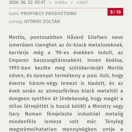
»
kritika
»
U2607
2026. 06. 22. 05:47
8 / 10
kiadó:
PROPHECY PRODUCTIONS
szöveg:
GYÖRGY ZOLTÁN
Mortiis, pontosabban Håvard Ellefsen neve 
ismerősen csenghet az ős-black metalosoknak, 
karrierje még a ’90-es években indult, az 
Emperor basszusgitárosaként. Innen kiválva, 
1993-ban kezdte meg szólókarrierjét Mortiis 
néven, és iszonyat termékeny a pasi. Volt, hogy 
évente három-négy lemezt is kiadott, és az 
évek során az atmoszférikus black metaltól a 
dungeon synthen át (érdekesség, hogy magát a 
stílus létrejöttét is hozzá kötik!) a Ministry vagy 
Gary Numan fémjelezte industrial metalig 
mindenféle lemeze volt már. Tényleg 
megszámolhatatlan mennyiségben ontja a 