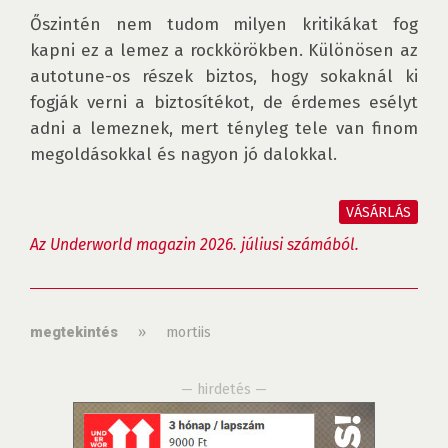
Őszintén nem tudom milyen kritikákat fog 
kapni ez a lemez a rockkörökben. Különösen az 
autotune-os részek biztos, hogy sokaknál ki 
fogják verni a biztosítékot, de érdemes esélyt 
adni a lemeznek, mert tényleg tele van finom 
megoldásokkal és nagyon jó dalokkal.

VÁSÁRLÁS
Az Underworld magazin 2026. júliusi számából.
»
mortiis
megtekintés
— hirdetés —