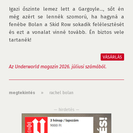
Igazi őszinte lemez lett a Gargoyle…, sőt én 
még azért se lennék szomorú, ha hagyná a 
fenébe Bolan a Skid Row sokadik felélesztését 
és ezt a vonalat vinné tovább. Én biztos vele 
tartanék!

VÁSÁRLÁS
Az Underworld magazin 2026. júliusi számából.
»
rachel bolan
megtekintés
— hirdetés —