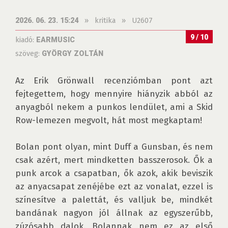
»
kritika
»
U2607
2026. 06. 23. 15:24
9 / 10
kiadó:
EARMUSIC
szöveg:
GYÖRGY ZOLTÁN
Az Erik Grönwall recenziómban pont azt 
fejtegettem, hogy mennyire hiányzik abból az 
anyagból nekem a punkos lendület, ami a Skid 
Row-lemezen megvolt, hát most megkaptam! 

Bolan pont olyan, mint Duff a Gunsban, és nem 
csak azért, mert mindketten basszerosok. Ők a 
punk arcok a csapatban, ők azok, akik beviszik 
az anyacsapat zenéjébe ezt az vonalat, ezzel is 
színesítve a palettát, és valljuk be, mindkét 
bandának nagyon jól állnak az egyszerűbb, 
zúzósabb dalok. Bolannak nem ez az első 