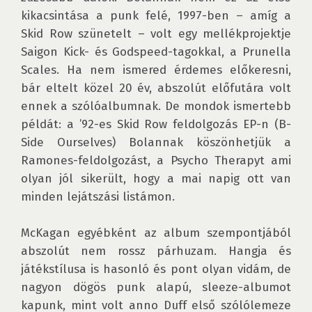
kikacsintása a punk felé, 1997-ben – amíg a 
Skid Row szünetelt – volt egy mellékprojektje 
Saigon Kick- és Godspeed-tagokkal, a Prunella 
Scales. Ha nem ismered érdemes előkeresni, 
bár eltelt közel 20 év, abszolút előfutára volt 
ennek a szólóalbumnak. De mondok ismertebb 
példát: a ’92-es Skid Row feldolgozás EP-n (B-
Side Ourselves) Bolannak köszönhetjük a 
Ramones-feldolgozást, a Psycho Therapyt ami 
olyan jól sikerült, hogy a mai napig ott van 
minden lejátszási listámon.

McKagan egyébként az album szempontjából 
abszolút nem rossz párhuzam. Hangja és 
játékstílusa is hasonló és pont olyan vidám, de 
nagyon dögös punk alapú, sleeze-albumot 
kapunk, mint volt anno Duff első szólólemeze 