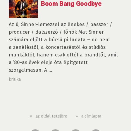
Boom Bang Goodbye
Az új Sinner-lemezzel az énekes / basszer /
producer / dalszerző / főnök Mat Sinner
számára eljött a búcsú pillanata – no nem
a zenéléstől, a koncertezéstől és stúdiós
munkáktól, hanem csak ettől a brandtől, amit
a ’80-as évek eleje óta építgetett
szorgalmasan. A ...
kritika
»
az oldal tetejére
»
a címlapra