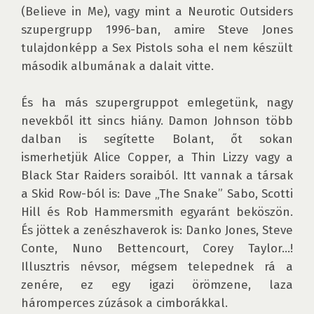
(Believe in Me), vagy mint a Neurotic Outsiders 
szupergrupp 1996-ban, amire Steve Jones 
tulajdonképp a Sex Pistols soha el nem készült 
második albumának a dalait vitte.

És ha más szupergruppot emlegetünk, nagy 
nevekből itt sincs hiány. Damon Johnson több 
dalban is segítette Bolant, őt sokan 
ismerhetjük Alice Copper, a Thin Lizzy vagy a 
Black Star Raiders soraiból. Itt vannak a társak 
a Skid Row-ból is: Dave „The Snake” Sabo, Scotti 
Hill és Rob Hammersmith egyaránt beköszön. 
És jöttek a zenészhaverok is: Danko Jones, Steve 
Conte, Nuno Bettencourt, Corey Taylor…! 
Illusztris névsor, mégsem telepednek rá a 
zenére, ez egy igazi örömzene, laza 
háromperces zúzások a cimborákkal.
