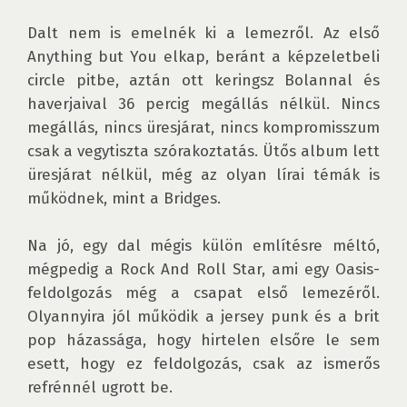
Dalt nem is emelnék ki a lemezről. Az első 
Anything but You elkap, beránt a képzeletbeli 
circle pitbe, aztán ott keringsz Bolannal és 
haverjaival 36 percig megállás nélkül. Nincs 
megállás, nincs üresjárat, nincs kompromisszum 
csak a vegytiszta szórakoztatás. Ütős album lett 
üresjárat nélkül, még az olyan lírai témák is 
működnek, mint a Bridges. 

Na jó, egy dal mégis külön említésre méltó, 
mégpedig a Rock And Roll Star, ami egy Oasis-
feldolgozás még a csapat első lemezéről. 
Olyannyira jól működik a jersey punk és a brit 
pop házassága, hogy hirtelen elsőre le sem 
esett, hogy ez feldolgozás, csak az ismerős 
refrénnél ugrott be.
