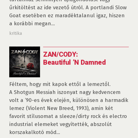
űrkitöltést az ide vezető útról. A portlandi Slow
Goat esetében ez maradéktalanul igaz, hiszen
a korábbi megan...
kritika
ZAN/CODY:
Beautiful ’N Damned
Féltem, hogy mit kapok ettől a lemeztől.
A Shotgun Messiah iszonyat nagy kedvencem
volt a ’90-es évek elején, különösen a harmadik
lemez (Violent New Breed, 1993), amin két
favorit stílusomat a sleeze/dirty rock és electro
industrial elemeket vegyítették, abszolút
korszakalkotó mód...