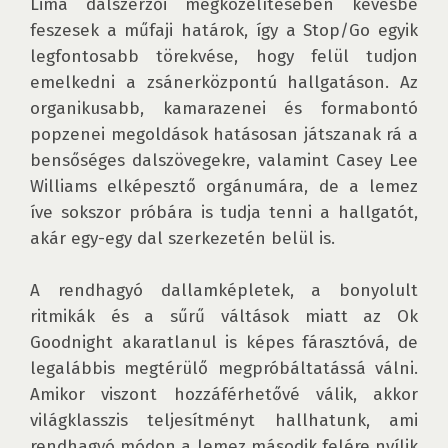
Lima dalszerzői megközelítésében kevésbé 
feszesek a műfaji határok, így a Stop/Go egyik 
legfontosabb törekvése, hogy felül tudjon 
emelkedni a zsánerközpontú hallgatáson. Az 
organikusabb, kamarazenei és formabontó 
popzenei megoldások hatásosan játszanak rá a 
bensőséges dalszövegekre, valamint Casey Lee 
Williams elképesztő orgánumára, de a lemez 
íve sokszor próbára is tudja tenni a hallgatót, 
akár egy-egy dal szerkezetén belül is. 

A rendhagyó dallamképletek, a bonyolult 
ritmikák és a sűrű váltások miatt az Ok 
Goodnight akaratlanul is képes fárasztóvá, de 
legalábbis megtérülő megpróbáltatássá válni. 
Amikor viszont hozzáférhetővé válik, akkor 
világklasszis teljesítményt hallhatunk, ami 
rendhagyó módon a lemez második felére nyílik 