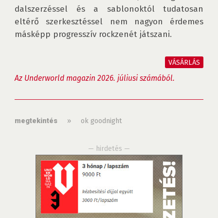
dalszerzéssel és a sablonoktól tudatosan 
eltérő szerkesztéssel nem nagyon érdemes 
másképp progresszív rockzenét játszani.

VÁSÁRLÁS
Az Underworld magazin 2026. júliusi számából.
»
ok goodnight
megtekintés
— hirdetés —