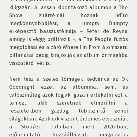
ki igazán. A lassan kibontakozó albumon a The 
Show gitártémái hoznak üdítő 
megkönnyebbülést, a Humpty Dumpty 
elképesztő basszustémája – Peter de Reyna 
amúgy is végig brillírozik –, a The People fúziós 
megoldásai és a záró Where I’m From álomszerű 
pillanatai pedig kirajzolják az album önmagába 
visszatérő ívét is.

Nem lesz a széles tömegek kedvence az Ok 
Goodnight ezzel az albummal sem, és 
valószínűleg azok fogják igazán értékelni ezt a 
lemezt, akik szeretnek elmerülni a 
részletekben gazdag, többszintű zenei 
világokban. Azoknak viszont érdemes elveszniük 
a Stop/Go dalaiban, mert 2026-ban, 
előremutató hozzáállással, magabiztos 