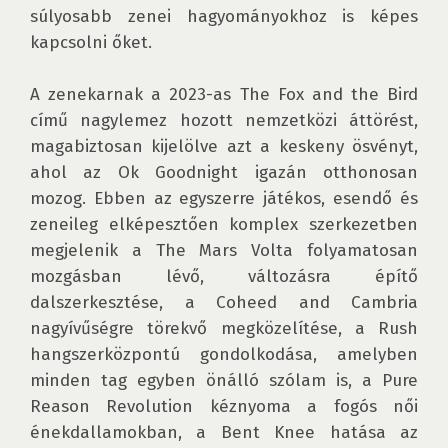
súlyosabb zenei hagyományokhoz is képes 
kapcsolni őket.

A zenekarnak a 2023-as The Fox and the Bird 
című nagylemez hozott nemzetközi áttörést, 
magabiztosan kijelölve azt a keskeny ösvényt, 
ahol az Ok Goodnight igazán otthonosan 
mozog. Ebben az egyszerre játékos, esendő és 
zeneileg elképesztően komplex szerkezetben 
megjelenik a The Mars Volta folyamatosan 
mozgásban lévő, változásra építő 
dalszerkesztése, a Coheed and Cambria 
nagyívűségre törekvő megközelítése, a Rush 
hangszerközpontú gondolkodása, amelyben 
minden tag egyben önálló szólam is, a Pure 
Reason Revolution kéznyoma a fogós női 
énekdallamokban, a Bent Knee hatása az 