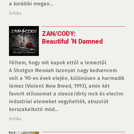
a korábbi megan...
kritika
ZAN/CODY:
Beautiful ’N Damned
Féltem, hogy mit kapok ettől a lemeztől.
A Shotgun Messiah iszonyat nagy kedvencem
volt a ’90-es évek elején, különösen a harmadik
lemez (Violent New Breed, 1993), amin két
favorit stílusomat a sleeze/dirty rock és electro
industrial elemeket vegyítették, abszolút
korszakalkotó mód...
kritika