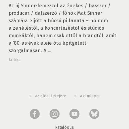
Az új Sinner-lemezzel az énekes / basszer /
producer / dalszerző / főnök Mat Sinner
számára eljött a búcsú pillanata – no nem
a zenéléstől, a koncertezéstől és stúdiós
munkáktól, hanem csak ettől a brandtől, amit
a ’80-as évek eleje óta építgetett
szorgalmasan. A ...
kritika
»
az oldal tetejére
»
a címlapra
katalógus