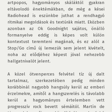
artpopos, hagyományos skáláktól gyakran 
eltávolodó énektémákban, de még a kései 
Radiohead is eszünkbe juthat a rendhagyó 
ritmikai megoldások és textúrák miatt. Eközben 
azonban az Ok Goodnight sajátos, önálló 
formanyelve eddig is képes volt külön 
kontextust teremteni magának, és ez alól a 
Stop/Go című új lemezük sem jelent kivételt, 
noha az elődjéhez képest jóval nehezebb 
hallgatnivalót jelent.

A közel ötvenperces felvétel tíz új dalt 
tartalmaz, szerkezetében pedig minden 
korábbinál nagyobb hangsúly kerül az emberi 
érzelmekre, amitől a hangszerelés is távolabb 
kerül a hagyományos értelemben vett 
progresszív rock bevett sémáitól. Martín de 