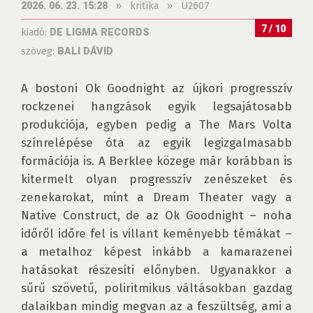
»
kritika
»
U2607
2026. 06. 23. 15:28
7 / 10
kiadó:
DE LIGMA RECORDS
szöveg:
BALI DÁVID
A bostoni Ok Goodnight az újkori progresszív 
rockzenei hangzások egyik legsajátosabb 
produkciója, egyben pedig a The Mars Volta 
színrelépése óta az egyik legizgalmasabb 
formációja is. A Berklee közege már korábban is 
kitermelt olyan progresszív zenészeket és 
zenekarokat, mint a Dream Theater vagy a 
Native Construct, de az Ok Goodnight – noha 
időről időre fel is villant keményebb témákat – 
a metalhoz képest inkább a kamarazenei 
hatásokat részesíti előnyben. Ugyanakkor a 
sűrű szövetű, poliritmikus váltásokban gazdag 
dalaikban mindig megvan az a feszültség, ami a 