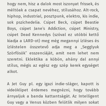
hogy nem, hisz a dalok most iszonyat frissek, és 
méltóak a csapat nevéhez, stílusához. Alt-rock, 
hiphop, industrial, posztpunk, elektro, kis indie, 
sok pszichedelia. Csipet Beck, csipet Beastie 
Boys, csipet Jane’s Addiction, csipet Ministry, 
csipet Dead Kennedys (szóval ez utóbbi kettő 
kiadja a LARD-ot) meg még megannyi ízléses és 
ízléstelen összetevő adja meg a „Segglyuk 
Szörfösök” esszenciáját, amit nem lehet nem 
szeretni. Eklektika a köbön, ahány dal annyi 
stílus, mégis az egész egy szép kerek egységet 
alkot.

A Jet Guy pl. egy igazi indie-sláger, kapott is 
videóklipet érdemes megnézni, hogy tovább 
árnyaljuk a banda kattantságát. Az Intelligent 
Guy vagy a Venus közben felötlik milyen sokat 