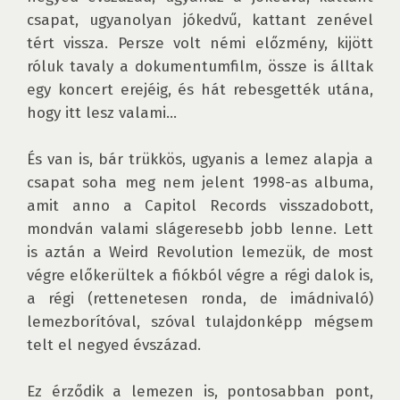
csapat, ugyanolyan jókedvű, kattant zenével 
tért vissza. Persze volt némi előzmény, kijött 
róluk tavaly a dokumentumfilm, össze is álltak 
egy koncert erejéig, és hát rebesgették utána, 
hogy itt lesz valami…

És van is, bár trükkös, ugyanis a lemez alapja a 
csapat soha meg nem jelent 1998-as albuma, 
amit anno a Capitol Records visszadobott, 
mondván valami slágeresebb jobb lenne. Lett 
is aztán a Weird Revolution lemezük, de most 
végre előkerültek a fiókból végre a régi dalok is, 
a régi (rettenetesen ronda, de imádnivaló) 
lemezborítóval, szóval tulajdonképp mégsem 
telt el negyed évszázad.

Ez érződik a lemezen is, pontosabban pont, 