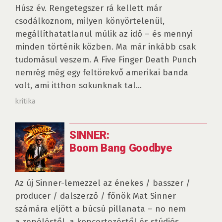
Húsz év. Rengetegszer rá kellett már
csodálkoznom, milyen könyörtelenül,
megállíthatatlanul múlik az idő – és mennyi
minden történik közben. Ma már inkább csak
tudomásul veszem. A Five Finger Death Punch
nemrég még egy feltörekvő amerikai banda
volt, ami itthon sokunknak tal...
kritika
SINNER:
Boom Bang Goodbye
Az új Sinner-lemezzel az énekes / basszer /
producer / dalszerző / főnök Mat Sinner
számára eljött a búcsú pillanata – no nem
a zenéléstől, a koncertezéstől és stúdiós