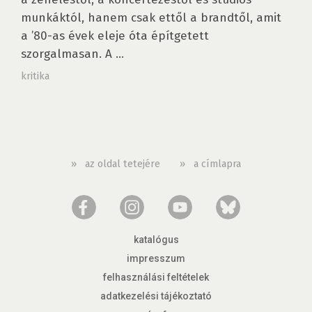
munkáktól, hanem csak ettől a brandtől, amit
a ’80-as évek eleje óta építgetett
szorgalmasan. A ...
kritika
»
az oldal tetejére
»
a címlapra
katalógus
impresszum
felhasználási feltételek
adatkezelési tájékoztató