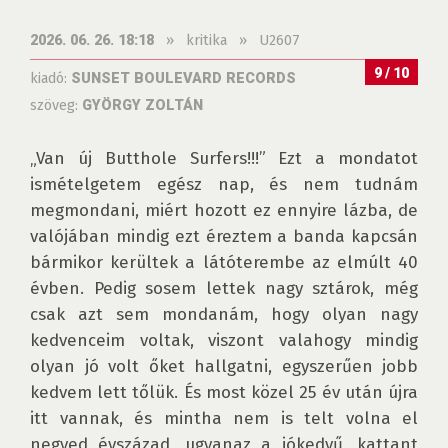
»
kritika
»
U2607
2026. 06. 26. 18:18
9 / 10
kiadó:
SUNSET BOULEVARD RECORDS
szöveg:
GYÖRGY ZOLTÁN
„Van új Butthole Surfers!!!” Ezt a mondatot 
ismételgetem egész nap, és nem tudnám 
megmondani, miért hozott ez ennyire lázba, de 
valójában mindig ezt éreztem a banda kapcsán 
bármikor kerültek a látóterembe az elmúlt 40 
évben. Pedig sosem lettek nagy sztárok, még 
csak azt sem mondanám, hogy olyan nagy 
kedvenceim voltak, viszont valahogy mindig 
olyan jó volt őket hallgatni, egyszerűen jobb 
kedvem lett tőlük. És most közel 25 év után újra 
itt vannak, és mintha nem is telt volna el 
negyed évszázad, ugyanaz a jókedvű, kattant 