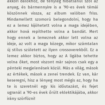
akkori dalokhoz, de tényleg hibátlanul szól az 
anyag, és bármennyire is a ’90-es évek témái 
köszönnek vissza, az album valóban friss. 
Mindamellett szomorú belegondolni, hogy ha 
ez a lemez kijöhetett volna a maga idejében, 
akkor hová repíthette volna a bandát. Mert 
hogy ennek a lemeznek akkor lett volna az 
ideje, az volt a maga közege, mikor számtalan 
új stílus született az ilyen crossoverekből. Ez a 
lemez akkor biztos, hogy az A ligába tehette 
volna őket, most viszont már sajnos csak egy a 
pénteki megjelenések közül. Más a világ, mások 
az értékek, mások a zenei trendek. Ez van, kár 
keseregni, hisz a lényeg most mégis az, hogy ha 
te is szeretnél egy kis időutazást, és fejet 
ugranál a ’90-es évek őrült eklektikájába, akkor 
irány szörfözni!
