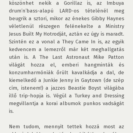
köszönhet nekik a Gorillaz is, az Imbuya 
drum’n’bass-alapú LARD-os tételénél meg 
beugrik a sztori, mikor az énekes Gibby Haynes 
véletlenül részegen felénekelte a Ministry 
Jesus Built My Hotrodját, aztán ez úgy is maradt. 
Szintén ez a vonal a They Came In is, az egyik 
kedvencem a lemezről már két meghallgatás 
után is. A The Last Astronaut Mike Patton 
világát hozza el, emberi hangminták és 
konzumharmóniák őrült kavalkádja a dal, de 
kiemelkedő a Junkie Jenny in Gaytown (de szép 
cím, istenem!) a jazzes Beastie Boyst világába 
illő trip-hopja is. Végül a Turkey and Dressing 
megvillantja a korai albumok punkos vadságát 
is.

Nem tudom, mennyit tettek hozzá most az 