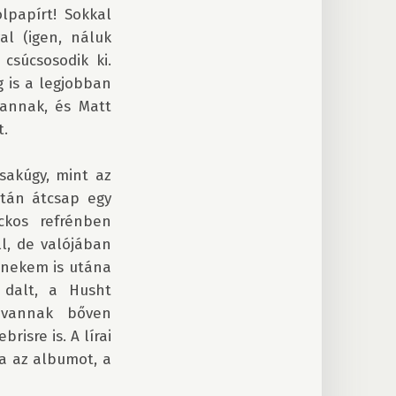
papírt! Sokkal 
l (igen, náluk 
csúcsosodik ki. 
 is a legjobban 
annak, és Matt 
 

akúgy, mint az 
tán átcsap egy 
kos refrénben 
, de valójában 
(nekem is utána 
dalt, a Husht 
vannak bőven 
sre is. A lírai 
a az albumot, a 