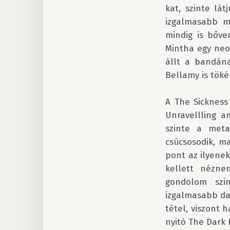
kat, szinte lá
izgalmasabb má
mindig is bőven
Mintha egy neof
állt a bandána
Bellamy is töké
A The Sickness
Unravellling a
szinte a meta
csúcsosodik, m
pont az ilyenek
kellett nézne
gondolom szi
izgalmasabb dar
tétel, viszont 
nyitó The Dark F