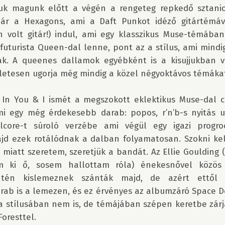
tjuk magunk előtt a végén a rengeteg repkedő sztaniol
r a Hexagons, ami a Daft Punkot idéző gitártémáva
 volt gitár!) indul, ami egy klasszikus Muse-témában 
uturista Queen-dal lenne, pont az a stílus, ami mindig
k. A queenes dallamok egyébként is a kisujjukban v
letesen ugorja még mindig a közel négyoktávos témákat.
 In You & I ismét a megszokott eklektikus Muse-dal cs
mi egy még érdekesebb darab: popos, r’n’b-s nyitás u
lcore-t súroló verzébe ami végül egy igazi progroc
ajd ezek rotálódnak a dalban folyamatosan. Szokni kell
 miatt szeretem, szeretjük a bandát. Az Ellie Goulding 
m ki ő, sosem hallottam róla) énekesnővel közös 
ntén kislemeznek szánták majd, de azért ettől 
ab is a lemezen, és ez érvényes az albumzáró Space Debri
ha stílusában nem is, de témájában szépen keretbe zárj
oresttel. 
