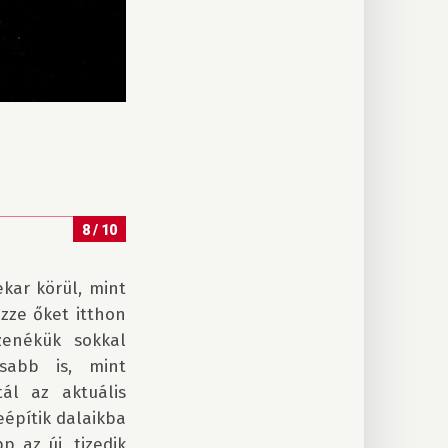
8 / 10
ar körül, mint 
ze őket itthon 
enékük sokkal 
abb is, mint 
ál az aktuális 
építik dalaikba 
az új, tizedik 