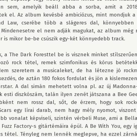
ön sem, amelyik beáll abba a sorba, amit a 2018-
tek el. Az album kevésbé ambiciózus, mint mondjuk a 
d Law, cserébe több a slágeres dal, könnyebben 
 Mindenesetre el nem adják magukat, az album még min
 is mikor be-be csúszik egy-két könnyedebb track.

, a The Dark Foresttel be is visznek minket stílszerűen
ozó rock tétel, remek szimfonikus és kórus betétekk
Nem szeretem a musicaleket, de ha létezne jó rockmu
kezdés, de aztán 180 fokos fordulat és jön a kislemeze
erstar. A dal simán mehetett volna pl. az új Madonna-l
 esti diszkószám, talán ilyen zenét játszana a Bee Gee
bként nem rossz dal, sőt, de érzem, hogy sok rocker
cars egy lírai darab, nem hagy mély nyomot, viszont
bb vonalat képviseli, szintén vérbeli Muse, ami a Bell
 Fuzz Factory-s gitártémáira épül. A Be With You, egy ig
lis tétel. Tényleg nem lennék meglepve, ha ezzel zárn