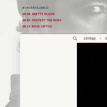
KONCERTAJÁNLÓ:
08.08. ANETTE OLZON
08.09. PROTEST THE HERO
08.15. ROSE TATTOO
cí
m
lap
×
i