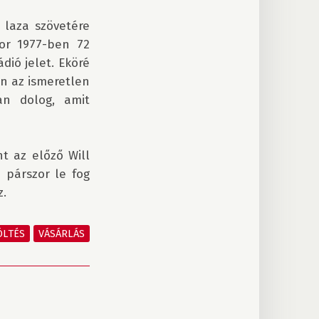
laza szövetére 
or 1977-ben 72 
ió jelet. Eköré 
n az ismeretlen 
n dolog, amit 
 az előző Will 
párszor le fog 
.

ÖLTÉS
VÁSÁRLÁS