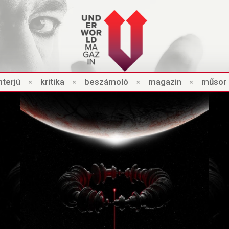
nt
e
rjú
×
kri
t
ik
a
×
beszámo
l
ó
×
magazin
×
műsor