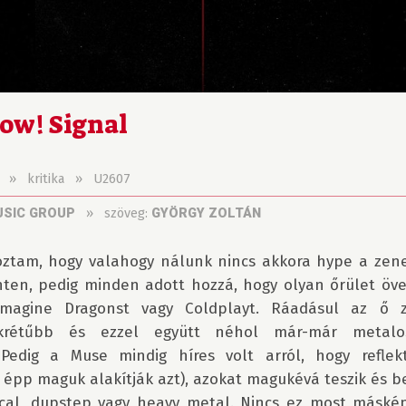
w! Signal
»
kritika
»
U2607
»
szöveg:
SIC GROUP
GYÖRGY ZOLTÁN
oztam, hogy valahogy nálunk nincs akkora hype a zenek
nten, pedig minden adott hozzá, hogy olyan őrület övez
Imagine Dragonst vagy Coldplayt. Ráadásul az ő z
okrétűbb és ezzel együtt néhol már-már metalos
 Pedig a Muse mindig híres volt arról, hogy reflekt
 épp maguk alakítják azt), azokat magukévá teszik és be
cal, dupstep vagy heavy metal. Nincs ez most másképp 