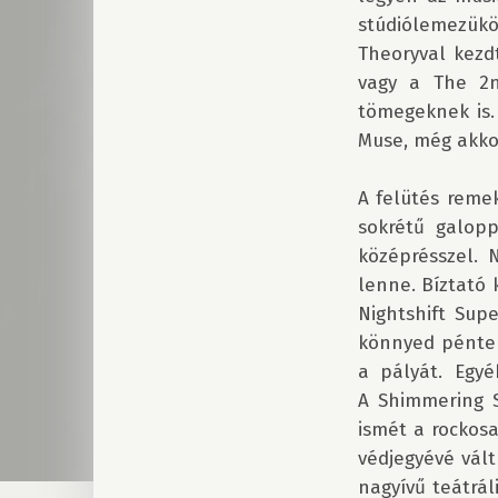
stúdiólemezük
Theoryval kezd
vagy a The 2n
tömegeknek is.
Muse, még akkor
A felütés remek
sokrétű galopp
középrésszel. 
lenne. Bíztató 
Nightshift Sup
könnyed péntek
a pályát. Egyé
A Shimmering S
ismét a rockosa
védjegyévé vált
nagyívű teátrá