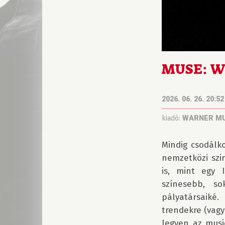
MUSE: Wo
2026. 06. 26. 20:52
kiadó:
WARNER MU
Mindig csodálk
nemzetközi szi
is, mint egy 
színesebb, s
pályatársaiké.
trendekre (vagy
legyen az musi