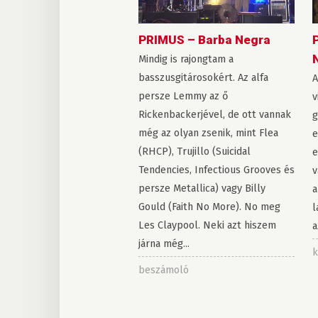
PRIMUS – Barba Negra
Mindig is rajongtam a
basszusgitárosokért. Az alfa
A
persze Lemmy az ő
v
Rickenbackerjével, de ott vannak
g
még az olyan zsenik, mint Flea
e
(RHCP), Trujillo (Suicidal
e
Tendencies, Infectious Grooves és
v
persze Metallica) vagy Billy
a
Gould (Faith No More). No meg
l
Les Claypool. Neki azt hiszem
a
járna még...
k
beszámoló