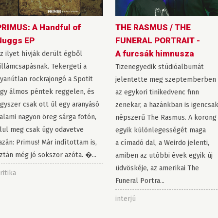
PRIMUS: A Handful of
THE RASMUS / THE
Nuggs EP
FUNERAL PORTRAIT -
A furcsák himnusza
z ilyet hívják derült égből
illámcsapásnak. Tekergeti a
Tizenegyedik stúdióalbumát
yanútlan rockrajongó a Spotit
jelentette meg szeptemberben
gy álmos péntek reggelen, és
az egykori tinikedvenc finn
gyszer csak ott ül egy aranyásó
zenekar, a hazánkban is igencsa
alami nagyon öreg sárga fotón,
népszerű The Rasmus. A korong
lul meg csak úgy odavetve
egyik különlegességét maga
azán: Primus! Már indítottam is,
a címadó dal, a Weirdo jelenti,
ztán még jó sokszor azóta. �...
amiben az utóbbi évek egyik új
üdvöskéje, az amerikai The
ritika
Funeral Portra...
interjú