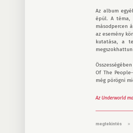
Az album egyéb
épül. A téma, 
másodpercen át 
az esemény köré
kutatása, a t
megszokhattunk
Összességében 
Of The People-
még pörögni mie
Az Underworld mag
megtekintés