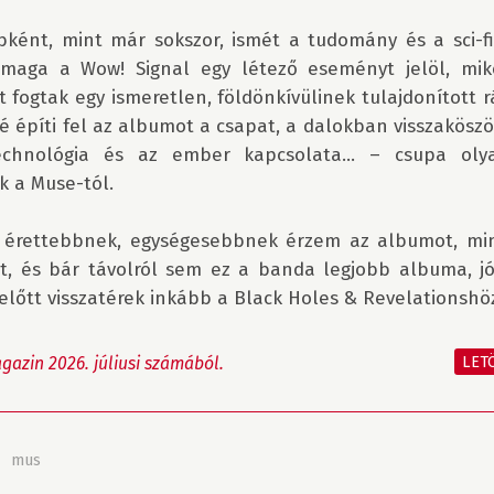
ként, mint már sokszor, ismét a tudomány és a sci-fi 
maga a Wow! Signal egy létező eseményt jelöl, mik
fogtak egy ismeretlen, földönkívülinek tulajdonított rád
 építi fel az albumot a csapat, a dalokban visszaköszö
echnológia és az ember kapcsolata… – csupa olya
 a Muse-tól.

érettebbnek, egységesebbnek érzem az albumot, mint
t, és bár távolról sem ez a banda legjobb albuma, jó 
lőtt visszatérek inkább a Black Holes & Revelationshöz
LET
azin 2026. júliusi számából.
»
mus