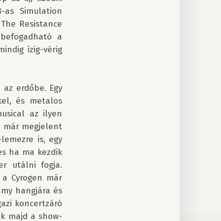
as Simulation 
The Resistance 
befogadható a 
dig ízig-vérig 
 az erdőbe. Egy 
el, és metalos 
sical az ilyen 
n már megjelent 
emezre is, egy 
s ha ma kezdik 
 utálni fogja. 
 a Cyrogen már 
amy hangjára és 
azi koncertzáró 
ák majd a show-