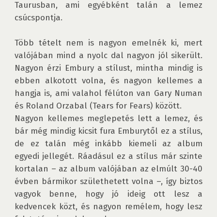
Taurusban, ami egyébként talán a lemez 
csúcspontja.

Több tételt nem is nagyon emelnék ki, mert 
valójában mind a nyolc dal nagyon jól sikerült. 
Nagyon érzi Embury a stílust, mintha mindig is 
ebben alkotott volna, és nagyon kellemes a 
hangja is, ami valahol félúton van Gary Numan 
és Roland Orzabal (Tears for Fears) között.

Nagyon kellemes meglepetés lett a lemez, és 
bár még mindig kicsit fura Emburytől ez a stílus, 
de ez talán még inkább kiemeli az album 
egyedi jellegét. Ráadásul ez a stílus már szinte 
kortalan – az album valójában az elmúlt 30-40 
évben bármikor születhetett volna –, így biztos 
vagyok benne, hogy jó ideig ott lesz a 
kedvencek közt, és nagyon remélem, hogy lesz 