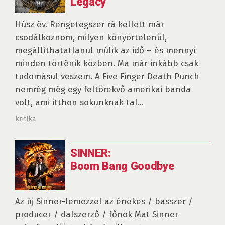
Legacy
Húsz év. Rengetegszer rá kellett már
csodálkoznom, milyen könyörtelenül,
megállíthatatlanul múlik az idő – és mennyi
minden történik közben. Ma már inkább csak
tudomásul veszem. A Five Finger Death Punch
nemrég még egy feltörekvő amerikai banda
volt, ami itthon sokunknak tal...
kritika
SINNER:
Boom Bang Goodbye
Az új Sinner-lemezzel az énekes / basszer /
producer / dalszerző / főnök Mat Sinner