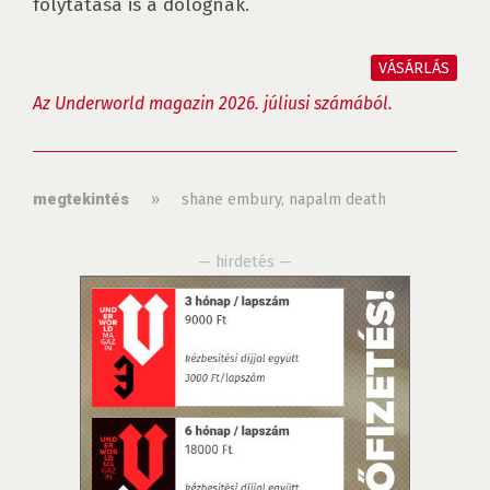
folytatása is a dolognak.

VÁSÁRLÁS
Az Underworld magazin 2026. júliusi számából.
»
shane embury
,
napalm death
megtekintés
— hirdetés —