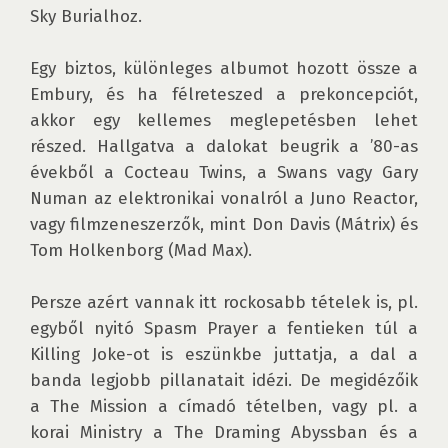
Sky Burialhoz.

Egy biztos, különleges albumot hozott össze a 
Embury, és ha félreteszed a prekoncepciót, 
akkor egy kellemes meglepetésben lehet 
részed. Hallgatva a dalokat beugrik a ’80-as 
évekből a Cocteau Twins, a Swans vagy Gary 
Numan az elektronikai vonalról a Juno Reactor, 
vagy filmzeneszerzők, mint Don Davis (Mátrix) és 
Tom Holkenborg (Mad Max).

Persze azért vannak itt rockosabb tételek is, pl. 
egyből nyitó Spasm Prayer a fentieken túl a 
Killing Joke-ot is eszünkbe juttatja, a dal a 
banda legjobb pillanatait idézi. De megidézőik 
a The Mission a címadó tételben, vagy pl. a 
korai Ministry a The Draming Abyssban és a 