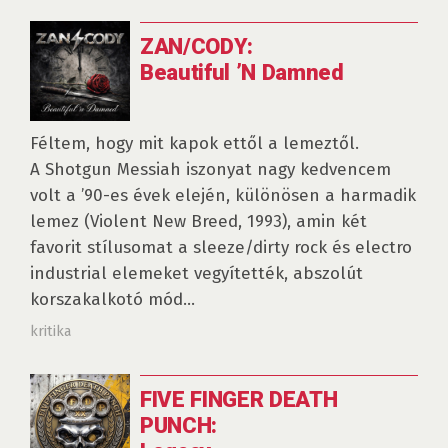
ZAN/CODY:
Beautiful ’N Damned
Féltem, hogy mit kapok ettől a lemeztől.
A Shotgun Messiah iszonyat nagy kedvencem
volt a ’90-es évek elején, különösen a harmadik
lemez (Violent New Breed, 1993), amin két
favorit stílusomat a sleeze/dirty rock és electro
industrial elemeket vegyítették, abszolút
korszakalkotó mód...
kritika
FIVE FINGER DEATH
PUNCH: