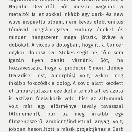
Napalm Deathtől. Sőt messze vagyunk a 
metaltól is, ez sokkal inkább egy dark- és new 
wave inspirálta album, nem kevés elektronikus 
témával megtámogatva. Embury énekel és 
minden hangszeren maga játszik, kivéve a 
dobokat. A vicces a dologban, hogy itt a Cancer 
egykori dobosa Car Stokes segít be, tőle sem 
igazán ilyen zenét várnánk. Sőt, ha 
hozzávesszük, hogy a producer Simon Efemey 
(Paradise Lost, Amorphis) volt, akkor meg 
inkább fokozódik a dolog. A covid alatt kezdett 
el Embury játszani ezekkel a témákkal, és azóta 
is aktívan foglalkozik vele, hisz az albumnak 
volt már egy előzménye tavaly tavasszal 
(Atonement), bár az még inkább egy 
filmzeneszerű ambient/industrial anyag volt, 
jobban hasonlított a másik projektjéhez a Dark 