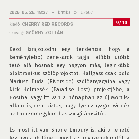
»
kritika
»
U2607
2026. 06. 26. 18:27
9 / 10
kiadó:
CHERRY RED RECORDS
szöveg:
GYÖRGY ZOLTÁN
Kezd kirajzolódni egy tendencia, hogy a 
kemény(ebb) zenekarok tagjai előbb utóbb 
tető alá hoznak egy nagyon más, leginkább 
elektronikus szólóprojektet. Hallgass csak bele 
Mariusz Duda (Riverside) szólóanyagaiba vagy 
Nick Holmesék (Paradise Lost) projektjébe, a 
Hostba. Vagy itt van a hónapban az új Mortiis-
album is, nem biztos, hogy ilyen anyagot várnék 
az Emperor egykori basszusgitárosától.

És most itt van Shane Embury is, aki a lehető 
legtávolabb lépett most az anyazenekarától, a 