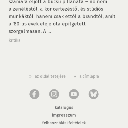
számára eljött a búcsú pillanata – no nem
a zenéléstől, a koncertezéstől és stúdiós
munkáktól, hanem csak ettől a brandtől, amit
a ’80-as évek eleje óta építgetett
szorgalmasan. A ...
kritika
»
az oldal tetejére
»
a címlapra
katalógus
impresszum
felhasználási feltételek