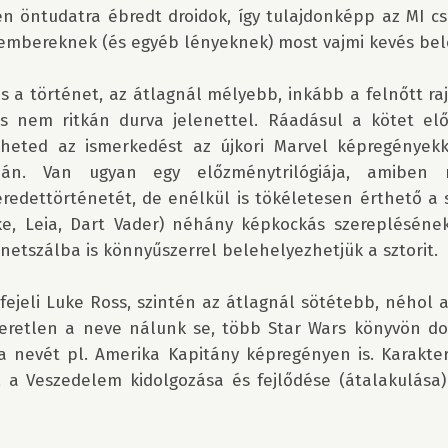
én öntudatra ébredt droidok, így tulajdonképp az MI c
 embereknek (és egyéb lényeknek) most vajmi kevés bele
 a történet, az átlagnál mélyebb, inkább a felnőtt ra
s nem ritkán durva jelenettel. Ráadásul a kötet elő
dheted az ismerkedést az újkori Marvel képregényekke
án. Van ugyan egy előzménytrilógiája, amiben me
edettörténetét, de enélkül is tökéletesen érthető a sz
ke, Leia, Dart Vader) néhány képkockás szerepléséne
énetszálba is könnyűszerrel belehelyezhetjük a sztorit.

ejeli Luke Ross, szintén az átlagnál sötétebb, néhol a
meretlen a neve nálunk se, több Star Wars könyvön dol
 nevét pl. Amerika Kapitány képregényen is. Karaktere
 a Veszedelem kidolgozása és fejlődése (átalakulása) 