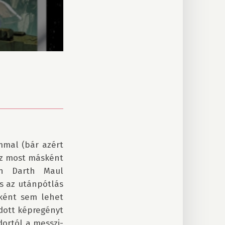
mal (bár azért 
ez most másként 
n Darth Maul 
s az utánpótlás 
ként sem lehet 
dott képregényt 
dortól a messzi-