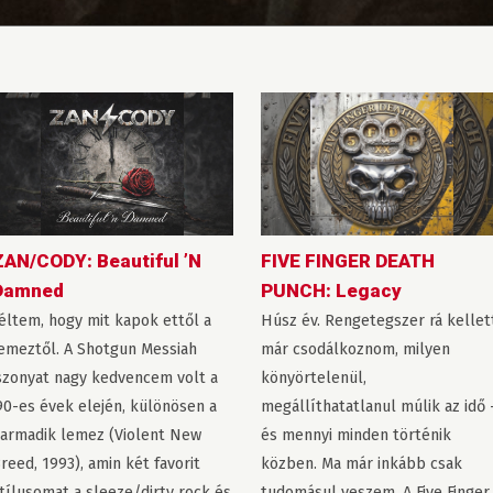
ZAN/CODY: Beautiful ’N
FIVE FINGER DEATH
Damned
PUNCH: Legacy
éltem, hogy mit kapok ettől a
Húsz év. Rengetegszer rá kellet
emeztől. A Shotgun Messiah
már csodálkoznom, milyen
szonyat nagy kedvencem volt a
könyörtelenül,
90-es évek elején, különösen a
megállíthatatlanul múlik az idő 
armadik lemez (Violent New
és mennyi minden történik
reed, 1993), amin két favorit
közben. Ma már inkább csak
tílusomat a sleeze/dirty rock és
tudomásul veszem. A Five Finger