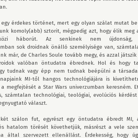
n.

 egy érdekes történet, mert egy olyan szálat mutat be
unk komoly(abb) sztorit, mégpedig azt, hogy élik meg a
lagközi háborút. Az senkinek nem újdonság,
amban sok droidnak önálló személyisége van, számtal
nk már, de Charles Soule tovább megy, és azzal játszik e
roidok valóban öntudatra ébrednek. Hol és hogy tal
ogy tudnak vagy épp nem tudnak beépülni a társadal
 napjaink MI-től hangos technológiájára is kivetíthe
n a megfejtését a Star Wars univerzumban keresném. Ett
, számtalan technológiai, teológiai, evolúciós kérdést
nyugtató választ. 

ét szálon fut, egyrészt egy öntudatra ébredt MI, 
 és hatalom törését követhetjük, másrészt a vele szem
a által szervezett ellenállást. Érdekesség, hogy ú