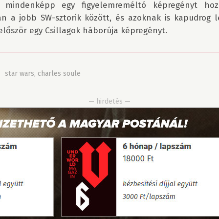
 mindenképp egy figyelemreméltó képregényt hoz
an a jobb SW-sztorik között, és azoknak is kapudrog le
lőször egy Csillagok háborúja képregényt.
»
star wars
,
charles soule
— hirdetés —