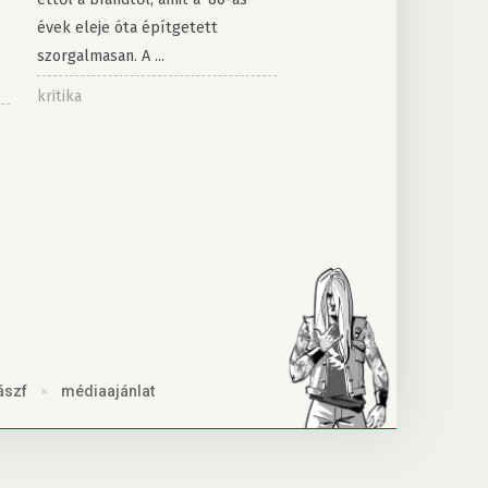
évek eleje óta építgetett
szorgalmasan. A ...
kritika
ászf
×
médiaajánlat