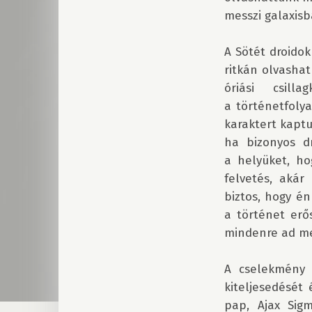
messzi galaxisba
A Sötét droidok
ritkán olvashat
óriási csil
a történetfoly
karaktert kaptu
ha bizonyos d
a helyüket, h
felvetés, akár
biztos, hogy é
a történet erős
mindenre ad meg
A cselekmény k
kiteljesedését
pap, Ajax Sigm