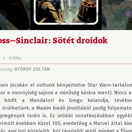
ss–Sinclair: Sötét droidok
»
kritika
szöveg:
GYÖRGY ZOLTÁN
ben jócskán el voltunk kényeztetve Star Wars-tartalom
zor a mennyiség sajnos a minőség kárára ment). Nincs 
 hódít a Mandalori és Grogu kalandja, tévébe
 örülhetünk, a Maxim kiadó jóvoltából pedig folyamato
pregények terén is. Ez utóbbi vonatkozásában egyéb
lmúlt években közel 100, eredetileg a Marvel által kia
r, ami hol közelebb, hol távolabb repít minket a főso