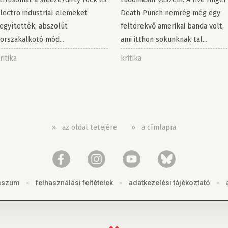
lectro industrial elemeket
Death Punch nemrég még egy
egyítették, abszolút
feltörekvő amerikai banda volt,
orszakalkotó mód...
ami itthon sokunknak tal...
ritika
kritika
»
az oldal tetejére
»
a címlapra
sszum
×
felhasználási feltételek
×
adatkezelési tájékoztató
×