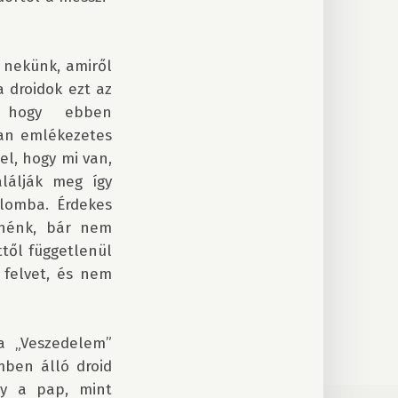
 nekünk, amiről 
 droidok ezt az 
 hogy ebben 
an emlékezetes 
l, hogy mi van, 
álják meg így 
omba. Érdekes 
tnénk, bár nem 
ől függetlenül 
 felvet, és nem 
a „Veszedelem” 
ben álló droid 
gy a pap, mint 