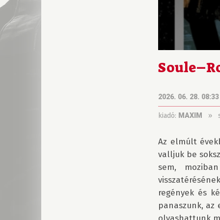
Soule–Ro
2026. 06. 28. 08:33
kiadó:
»
MAXIM
Az elmúlt évek
valljuk be soks
sem, moziban
visszatérésének
regények és ké
panaszunk, az e
olvashattunk má