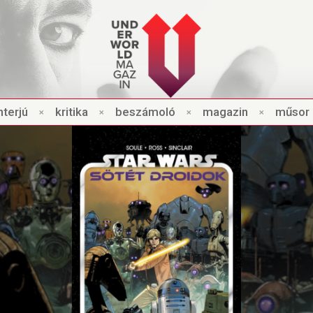
nt
e
rjú
×
kri
t
ik
a
×
beszámo
l
ó
×
magazin
×
műsor