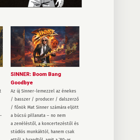
SINNER: Boom Bang
Goodbye
t
Az új Sinner-lemezzel az énekes
/ basszer / producer / dalszerző
/ főnök Mat Sinner számára eljött
–
a búcsú pillanata – no nem
a zenéléstől, a koncertezéstől és
stúdiós munkáktól, hanem csak
ettől a brandtől, amit a ’80-as