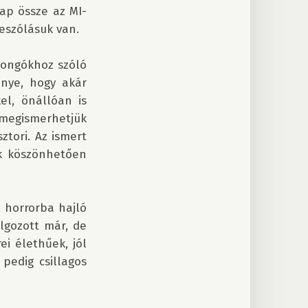
sap össze az MI-
szólásuk van.

jongókhoz szóló 
nye, hogy akár 
l, önállóan is 
gismerhetjük 
tori. Az ismert 
k köszönhetően 
 horrorba hajló 
gozott már, de 
i élethűek, jól 
pedig csillagos 