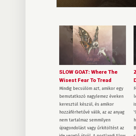
SLOW GOAT: Where The
Wisest Fear To Tread
Mindig becsülöm azt, amikor egy
F
bemutatkozó nagylemez éveken
l
keresztül készül, és amikor
i
hozzáférhetővé válik, az az anyag
’
nem tartalmaz semmilyen
h
újragondolást vagy űrkitöltést az
B
ide vezető útról. A portlandi Slow
s