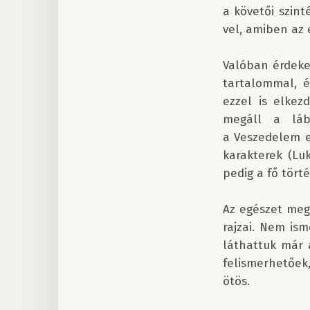
a követői szint
vel, amiben az
Valóban érdekes
tartalommal, é
ezzel is elkez
megáll a láb
a Veszedelem er
karakterek (Lu
pedig a fő tört
Az egészet megf
rajzai. Nem is
láthattuk már a
felismerhetőek,
ötös.
