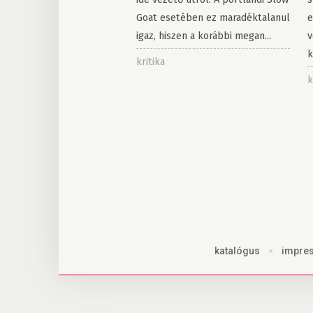
Goat esetében ez maradéktalanul
e
igaz, hiszen a korábbi megan...
v
k
kritika
k
katalógus
×
impre