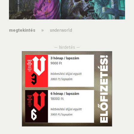
»
underworld
megtekintés
— hirdetés —