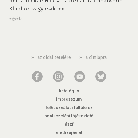
honlapunkat! Ha csatlakoznál az Underworld
Klubhoz, vagy csak me...
egyéb
»
az oldal tetejére
»
a címlapra
katalógus
impresszum
felhasználási feltételek
adatkezelési tájékoztató
ászf
médiaajánlat