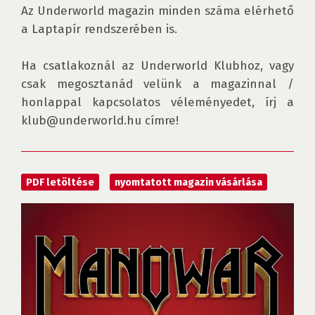
Az Underworld magazin minden száma elérhető 
a Laptapír rendszerében is.

Ha csatlakoznál az Underworld Klubhoz, vagy 
csak megosztanád velünk a magazinnal / 
honlappal kapcsolatos véleményedet, írj a 
klub@underworld.hu címre!
PDF letöltése
nyomtatott magazin vásárlása