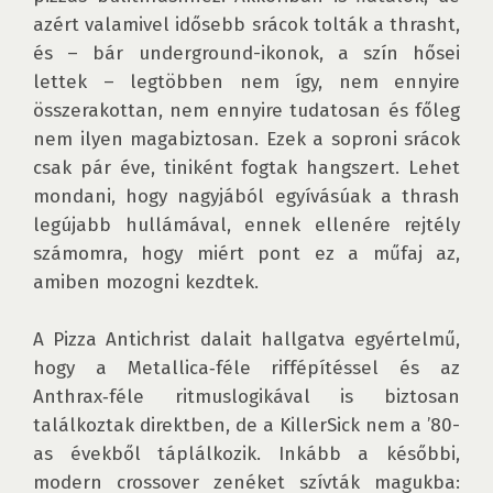
azért valamivel idősebb srácok tolták a thrasht, 
és – bár underground-ikonok, a szín hősei 
lettek – legtöbben nem így, nem ennyire 
összerakottan, nem ennyire tudatosan és főleg 
nem ilyen magabiztosan. Ezek a soproni srácok 
csak pár éve, tiniként fogtak hangszert. Lehet 
mondani, hogy nagyjából egyívásúak a thrash 
legújabb hullámával, ennek ellenére rejtély 
számomra, hogy miért pont ez a műfaj az, 
amiben mozogni kezdtek. 

A Pizza Antichrist dalait hallgatva egyértelmű, 
hogy a Metallica‑féle riffépítéssel és az 
Anthrax‑féle ritmuslogikával is biztosan 
találkoztak direktben, de a KillerSick nem a ’80-
as évekből táplálkozik. Inkább a későbbi, 
modern crossover zenéket szívták magukba: 