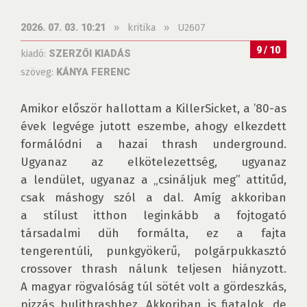
»
kritika
»
U2607
2026. 07. 03. 10:21
9 / 10
kiadó:
SZERZŐI KIADÁS
szöveg:
KÁNYA FERENC
Amikor először hallottam a KillerSicket, a ’80-as 
évek legvége jutott eszembe, ahogy elkezdett 
formálódni a hazai thrash underground. 
Ugyanaz az elkötelezettség, ugyanaz 
a lendület, ugyanaz a „csináljuk meg” attitűd, 
csak máshogy szól a dal. Amíg akkoriban 
a stílust itthon leginkább a fojtogató 
társadalmi düh formálta, ez a fajta 
tengerentúli, punkgyökerű, polgárpukkasztó 
crossover thrash nálunk teljesen hiányzott. 
A magyar rögvalóság túl sötét volt a gördeszkás, 
pizzás bulithrashhez. Akkoriban is fiatalok, de 