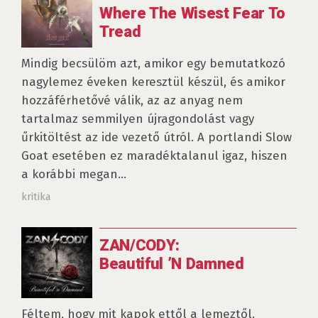
Where The Wisest Fear To
Tread
Mindig becsülöm azt, amikor egy bemutatkozó
nagylemez éveken keresztül készül, és amikor
hozzáférhetővé válik, az az anyag nem
tartalmaz semmilyen újragondolást vagy
űrkitöltést az ide vezető útról. A portlandi Slow
Goat esetében ez maradéktalanul igaz, hiszen
a korábbi megan...
kritika
ZAN/CODY:
Beautiful ’N Damned
Féltem, hogy mit kapok ettől a lemeztől.