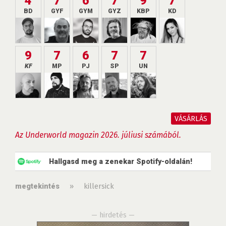
4
7
6
7
9
7
BD
GYF
GYM
GYZ
KBP
KD
9
7
6
7
7
KF
MP
PJ
SP
UN
VÁSÁRLÁS
Az Underworld magazin 2026. júliusi számából.
Hallgasd meg a zenekar Spotify-oldalán!
»
killersick
megtekintés
— hirdetés —