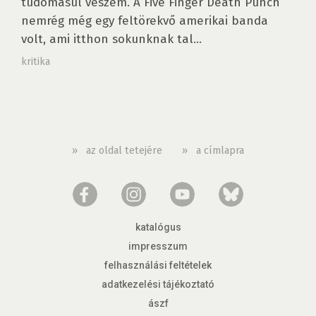
tudomásul veszem. A Five Finger Death Punch
nemrég még egy feltörekvő amerikai banda
volt, ami itthon sokunknak tal...
kritika
»
az oldal tetejére
»
a címlapra
katalógus
impresszum
felhasználási feltételek
adatkezelési tájékoztató
ászf