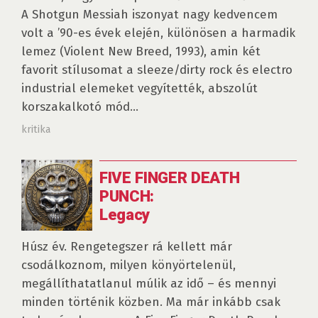
A Shotgun Messiah iszonyat nagy kedvencem
volt a ’90-es évek elején, különösen a harmadik
lemez (Violent New Breed, 1993), amin két
favorit stílusomat a sleeze/dirty rock és electro
industrial elemeket vegyítették, abszolút
korszakalkotó mód...
kritika
FIVE FINGER DEATH
PUNCH:
Legacy
Húsz év. Rengetegszer rá kellett már
csodálkoznom, milyen könyörtelenül,
megállíthatatlanul múlik az idő – és mennyi
minden történik közben. Ma már inkább csak