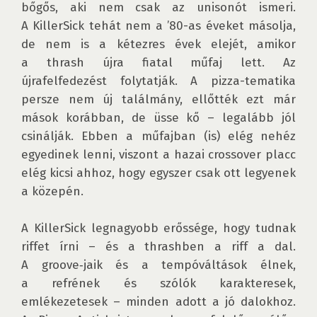
bőgős, aki nem csak az unisonót ismeri. 
A KillerSick tehát nem a ’80-as éveket másolja, 
de nem is a kétezres évek elejét, amikor 
a thrash újra fiatal műfaj lett. Az 
újrafelfedezést folytatják. A pizza-tematika 
persze nem új találmány, ellőtték ezt már 
mások korábban, de üsse kő – legalább jól 
csinálják. Ebben a műfajban (is) elég nehéz 
egyedinek lenni, viszont a hazai crossover placc 
elég kicsi ahhoz, hogy egyszer csak ott legyenek 
a közepén. 

A KillerSick legnagyobb erőssége, hogy tudnak 
riffet írni – és a thrashben a riff a dal. 
A groove‑jaik és a tempóváltások élnek, 
a refrének és szólók karakteresek, 
emlékezetesek – minden adott a jó dalokhoz. 