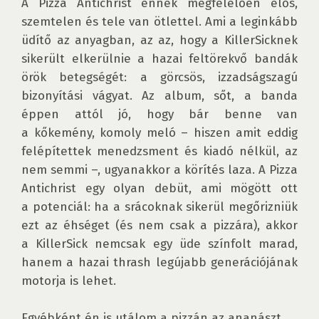
A Pizza Antichrist ennek megfelelően élős, 
szemtelen és tele van ötlettel. Ami a leginkább 
üdítő az anyagban, az az, hogy a KillerSicknek 
sikerült elkerülnie a hazai feltörekvő bandák 
örök betegségét: a görcsös, izzadságszagú 
bizonyítási vágyat. Az album, sőt, a banda 
éppen attól jó, hogy bár benne van 
a kőkemény, komoly meló – hiszen amit eddig 
felépítettek menedzsment és kiadó nélkül, az 
nem semmi –, ugyanakkor a körítés laza. A Pizza 
Antichrist egy olyan debüt, ami mögött ott 
a potenciál: ha a srácoknak sikerül megőrizniük 
ezt az éhséget (és nem csak a pizzára), akkor 
a KillerSick nemcsak egy üde színfolt marad, 
hanem a hazai thrash legújabb generációjának 
motorja is lehet. 

Egyébként én is utálom a pizzán az ananászt.
