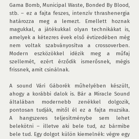
Gama Bomb, Municipal Waste, Bonded By Blood, 
stb. – ez a fajta feszes, intenzív thrashenergia 
határozza meg a lemezt. Emellett hoznak 
magukkal, a játékukkal olyan technikákat is, 
amelyek a kétezres évek első évtizedében még 
nem voltak szabványosítva a crossoverben. 
Modern eszközökkel idézik meg a műfaj 
szellemét, ezért érződik ismerősnek, mégis 
frissnek, amit csinálnak. 

A sound Vári Gáborék műhelyében készült, 
ahogy a korábbi dalok is. Bár a Miracle Sound 
általában modernebb zenékkel dolgozik, 
pontosan tudják, mitől él ez a fajta muzsika. 
A hangszeres teljesítménybe sem lehet 
belekötni – illetve aki bele tud, az bármibe 
bele tud. Egy dolgot külön kiemelnék: végre egy 