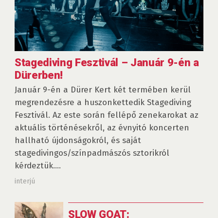
Stagediving Fesztivál – Január 9-én a
Dürerben!
Január 9-én a Dürer Kert két termében kerül
megrendezésre a huszonkettedik Stagediving
Fesztivál. Az este során fellépő zenekarokat az
aktuális történésekről, az évnyitó koncerten
hallható újdonságokról, és saját
stagedivingos/színpadmászós sztorikról
kérdeztük....
interjú
SLOW GOAT: