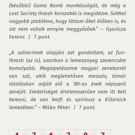
(későbbi) Gama Bomb munkásságát, de még a 
Lost Society thrash korszakát is megidézve. Sokkal 
nagyobb probléma, hogy láttam őket élőben is, és 
ott nem voltak ennyire meggyőzőek.”
 – Gyuricza 
Ferenc  /  7 pont

„A számcímek alapján azt gondoltam, ez fun-
thrash (az is), azonban a lemezanyag szerencsére 
komolyabb. Meglepetésemre magyar zenekarról 
van szó, akik meglehetősen masszív, tömör 
tálalásban adják elő a '80-as évek népszerű 
zenéjét. Eredetiséget értelemszerűen nem itt kell 
keresni, de van kraft és spiritusz a Killersick 
lemezében.”
 – Milán Péter  /  7 pont