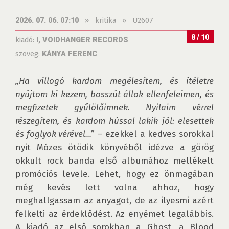
»
kritika
»
U2607
2026. 07. 06. 07:10
8 / 10
kiadó:
I, VOIDHANGER RECORDS
szöveg:
KÁNYA FERENC
„Ha villogó kardom megélesítem, és ítéletre 
nyújtom ki kezem, bosszút állok ellenfeleimen, és 
megfizetek gyűlölőimnek. Nyilaim vérrel 
részegítem, és kardom hússal lakik jól: elesettek 
és foglyok vérével...”
 – ezekkel a kedves sorokkal 
nyit Mózes ötödik könyvéből idézve a görög 
okkult rock banda első albumához mellékelt 
promóciós levele. Lehet, hogy ez önmagában 
még kevés lett volna ahhoz, hogy 
meghallgassam az anyagot, de az ilyesmi azért 
felkelti az érdeklődést. Az enyémet legalábbis. 
A kiadó az első sorokban a Ghost, a Blood 