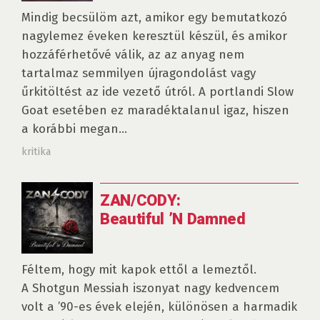
Mindig becsülöm azt, amikor egy bemutatkozó
nagylemez éveken keresztül készül, és amikor
hozzáférhetővé válik, az az anyag nem
tartalmaz semmilyen újragondolást vagy
űrkitöltést az ide vezető útról. A portlandi Slow
Goat esetében ez maradéktalanul igaz, hiszen
a korábbi megan...
kritika
ZAN/CODY:
Beautiful ’N Damned
Féltem, hogy mit kapok ettől a lemeztől.
A Shotgun Messiah iszonyat nagy kedvencem
volt a ’90-es évek elején, különösen a harmadik