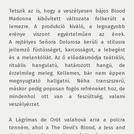
Tetszik az is, hogy a veszélyesen bájos Blood 
Madonna kibővített változata felkerült a 
lemezre. A produkció kiváló, a legnagyobb 
erénye viszont egyértelműen az ének. 
A rejtélyes Señora Dolorosa kerüli a stílusra 
jellemző füstösséget, karcosságot, a lebegést 
és a melankóliát. Az ő előadásmódja teátrális, 
rituális hangulatú, határozott hangú, de 
érzelmileg meleg. Kellemes, bár nem éppen 
megnyugtató hallgatni. Néha transzszerű, 
máskor pedig poposan fogós refréneket hoz, de 
mindenhol ott van a feszültség, valami 
veszélyérzet. 

A Lágrimas de Orót valahová arra a polcra 
tenném, ahol a The Devil’s Blood, a Jess and 