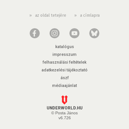
»
az oldal tetejére
»
a címlapra
katalógus
impresszum
felhasználási feltételek
adatkezelési tájékoztató
ászf
médiaajánlat
UNDERWORLD.HU
© Posta János
v6.726