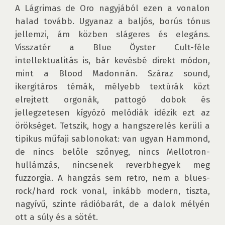
A Lágrimas de Oro nagyjából ezen a vonalon 
halad tovább. Ugyanaz a baljós, borús tónus 
jellemzi, ám közben slágeres és elegáns. 
Visszatér a Blue Öyster Cult-féle 
intellektualitás is, bár kevésbé direkt módon, 
mint a Blood Madonnán. Száraz sound, 
ikergitáros témák, mélyebb textúrák közt 
elrejtett orgonák, pattogó dobok és 
jellegzetesen kígyózó melódiák idézik ezt az 
örökséget. Tetszik, hogy a hangszerelés kerüli a 
tipikus műfaji sablonokat: van ugyan Hammond, 
de nincs belőle szőnyeg, nincs Mellotron-
hullámzás, nincsenek reverbhegyek meg 
fuzzorgia. A hangzás sem retro, nem a blues-
rock/hard rock vonal, inkább modern, tiszta, 
nagyívű, szinte rádióbarát, de a dalok mélyén 
ott a súly és a sötét. 
