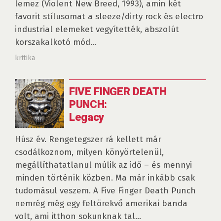
lemez (Violent New Breed, 1993), amin két
favorit stílusomat a sleeze/dirty rock és electro
industrial elemeket vegyítették, abszolút
korszakalkotó mód...
kritika
FIVE FINGER DEATH
PUNCH:
Legacy
Húsz év. Rengetegszer rá kellett már
csodálkoznom, milyen könyörtelenül,
megállíthatatlanul múlik az idő – és mennyi
minden történik közben. Ma már inkább csak
tudomásul veszem. A Five Finger Death Punch
nemrég még egy feltörekvő amerikai banda
volt, ami itthon sokunknak tal...