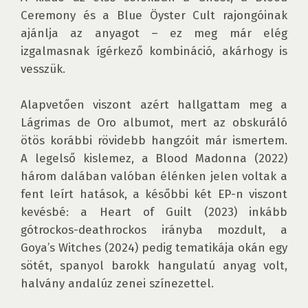
Ceremony és a Blue Öyster Cult rajongóinak 
ajánlja az anyagot – ez meg már elég 
izgalmasnak ígérkező kombináció, akárhogy is 
vesszük. 

Alapvetően viszont azért hallgattam meg a 
Lágrimas de Oro albumot, mert az obskuráló 
ötös korábbi rövidebb hangzóit már ismertem. 
A legelső kislemez, a Blood Madonna (2022) 
három dalában valóban élénken jelen voltak a 
fent leírt hatások, a későbbi két EP-n viszont 
kevésbé: a Heart of Guilt (2023) inkább 
gótrockos-deathrockos irányba mozdult, a 
Goya’s Witches (2024) pedig tematikája okán egy 
sötét, spanyol barokk hangulatú anyag volt, 
halvány andalúz zenei színezettel. 
