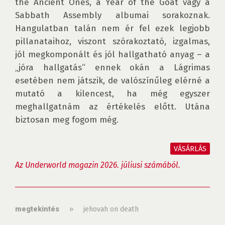
the Ancient Ones, a Year of the Goat vagy a 
Sabbath Assembly albumai sorakoznak. 
Hangulatban talán nem ér fel ezek legjobb 
pillanataihoz, viszont szórakoztató, izgalmas, 
jól megkomponált és jól hallgatható anyag – a 
„jóra hallgatás“ ennek okán a Lágrimas 
esetében nem játszik, de valószínűleg elérné a 
mutató a kilencest, ha még egyszer 
meghallgatnám az értékelés előtt. Utána 
biztosan meg fogom még.

VÁSÁRLÁS
Az Underworld magazin 2026. júliusi számából.
»
jehovah on death
megtekintés