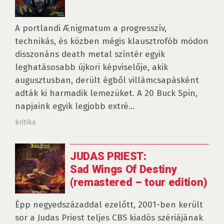
A portlandi Ænigmatum a progresszív,
technikás, és közben mégis klausztrofób módon
disszonáns death metal színtér egyik
leghatásosabb újkori képviselője, akik
augusztusban, derült égből villámcsapásként
adták ki harmadik lemezüket. A 20 Buck Spin,
napjaink egyik legjobb extré...
kritika
JUDAS PRIEST:
Sad Wings Of Destiny
(remastered – tour edition)
Épp negyedszázaddal ezelőtt, 2001-ben került
sor a Judas Priest teljes CBS kiadós szériájának