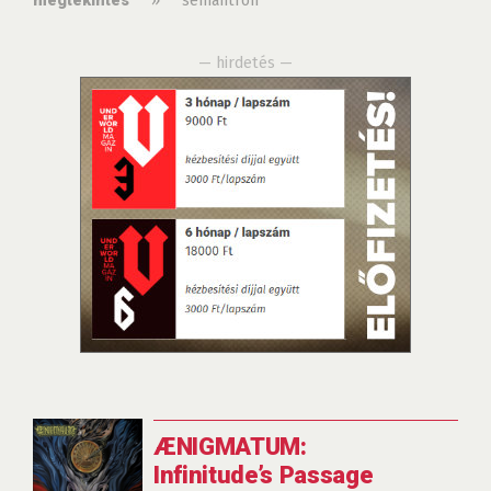
»
semantron
megtekintés
— hirdetés —
ÆNIGMATUM:
Infinitude’s Passage