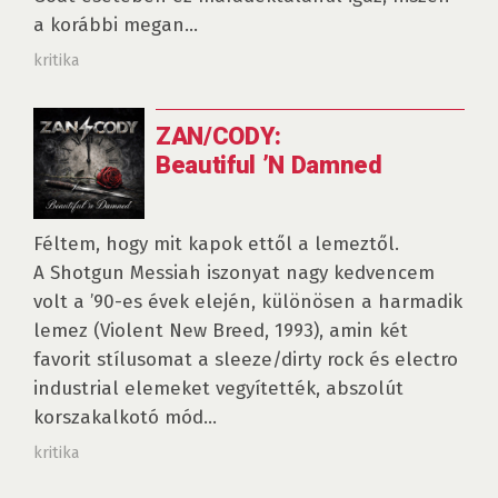
a korábbi megan...
kritika
ZAN/CODY:
Beautiful ’N Damned
Féltem, hogy mit kapok ettől a lemeztől.
A Shotgun Messiah iszonyat nagy kedvencem
volt a ’90-es évek elején, különösen a harmadik
lemez (Violent New Breed, 1993), amin két
favorit stílusomat a sleeze/dirty rock és electro
industrial elemeket vegyítették, abszolút
korszakalkotó mód...
kritika