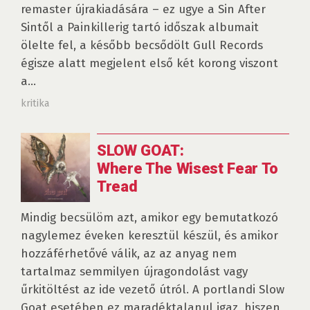
remaster újrakiadására – ez ugye a Sin After
Sintől a Painkillerig tartó időszak albumait
ölelte fel, a később becsődölt Gull Records
égisze alatt megjelent első két korong viszont
a...
kritika
SLOW GOAT:
Where The Wisest Fear To
Tread
Mindig becsülöm azt, amikor egy bemutatkozó
nagylemez éveken keresztül készül, és amikor
hozzáférhetővé válik, az az anyag nem
tartalmaz semmilyen újragondolást vagy
űrkitöltést az ide vezető útról. A portlandi Slow
Goat esetében ez maradéktalanul igaz, hiszen