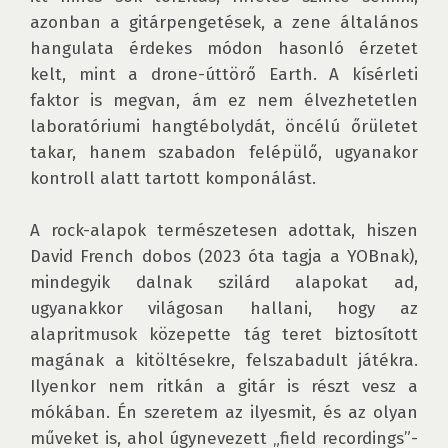
azonban a gitárpengetések, a zene általános 
hangulata érdekes módon hasonló érzetet 
kelt, mint a drone-úttörő Earth. A kísérleti 
faktor is megvan, ám ez nem élvezhetetlen 
laboratóriumi hangtébolydát, öncélú őrületet 
takar, hanem szabadon felépülő, ugyanakor 
kontroll alatt tartott komponálást.

A rock-alapok természetesen adottak, hiszen 
David French dobos (2023 óta tagja a YOBnak), 
mindegyik dalnak szilárd alapokat ad, 
ugyanakkor világosan hallani, hogy az 
alapritmusok közepette tág teret biztosított 
magának a kitöltésekre, felszabadult játékra. 
Ilyenkor nem ritkán a gitár is részt vesz a 
mókában. Én szeretem az ilyesmit, és az olyan 
műveket is, ahol úgynevezett „field recordings”-