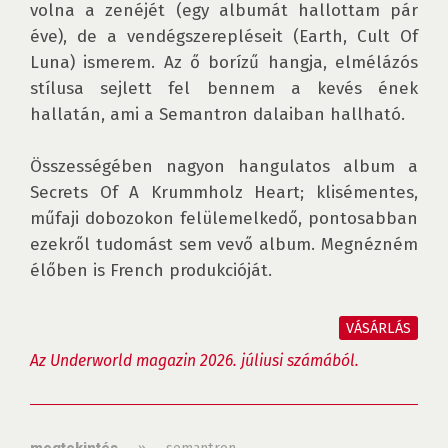
volna a zenéjét (egy albumát hallottam pár 
éve), de a vendégszerepléseit (Earth, Cult Of 
Luna) ismerem. Az ő borízű hangja, elmélázós 
stílusa sejlett fel bennem a kevés ének 
hallatán, ami a Semantron dalaiban hallható.

Összességében nagyon hangulatos album a 
Secrets Of A Krummholz Heart; klisémentes, 
műfaji dobozokon felülemelkedő, pontosabban 
ezekről tudomást sem vevő album. Megnézném 
élőben is French produkcióját.

VÁSÁRLÁS
Az Underworld magazin 2026. júliusi számából.