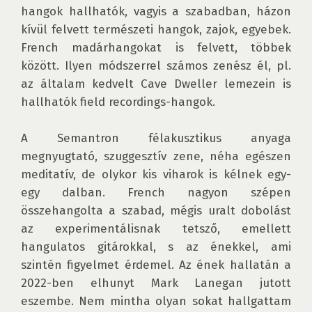
hangok hallhatók, vagyis a szabadban, házon 
kívül felvett természeti hangok, zajok, egyebek. 
French madárhangokat is felvett, többek 
között. Ilyen módszerrel számos zenész él, pl. 
az általam kedvelt Cave Dweller lemezein is 
hallhatók field recordings-hangok.

A Semantron félakusztikus anyaga 
megnyugtató, szuggesztív zene, néha egészen 
meditatív, de olykor kis viharok is kélnek egy-
egy dalban. French nagyon szépen 
összehangolta a szabad, mégis uralt dobolást 
az experimentálisnak tetsző, emellett 
hangulatos gitárokkal, s az énekkel, ami 
szintén figyelmet érdemel. Az ének hallatán a 
2022-ben elhunyt Mark Lanegan jutott 
eszembe. Nem mintha olyan sokat hallgattam 