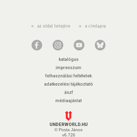
»
az oldal tetejére
»
a címlapra
katalógus
impresszum
felhasználási feltételek
adatkezelési tájékoztató
ászf
médiaajánlat
UNDERWORLD.HU
© Posta János
v6.726