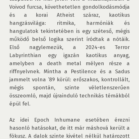
Voivod furcsa, követhetetlen gondolkodásmódja 
és a korai Atheist száraz, kaotikus 
hangzásvilága: ritmika, harmóniák és 
hangulatok tekintetében is egy széteső, mégis 
működő belső logika szerint íródtak a nótáik. 
Első nagylemezük, a 2024-es Terror 
Labyrinthian egy igazán kaotikus anyag, 
amelyben a death metal mélyen része a 
riffnyelvnek. Mintha a Pestilence és a Sadus 
jammelt volna ’89 körül: erőszakos, kontrollált, 
mégis spontán, szinte véletlenszerűen 
összeomló, majd újrainduló technikás témákból 
épül fel. 

Az idei Epoch Inhumane esetében érezni 
hasonló hatásokat, de itt már máshová került a 
fókusz. A dalok szinte kivétel nélkül határozott 