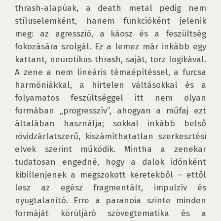
thrash‑alapúak, a death metal pedig nem 
stíluselemként, hanem funkcióként jelenik 
meg: az agresszió, a káosz és a feszültség 
fokozására szolgál. Ez a lemez már inkább egy 
kattant, neurotikus thrash, saját, torz logikával. 
A zene a nem lineáris témaépítéssel, a furcsa 
harmóniákkal, a hirtelen váltásokkal és a 
folyamatos feszültséggel itt nem olyan 
formában „progresszív”, ahogyan a műfaj ezt 
általában használja; sokkal inkább belső 
rövidzárlatszerű, kiszámíthatatlan szerkesztési 
elvek szerint működik. Mintha a zenekar 
tudatosan engedné, hogy a dalok időnként 
kibillenjenek a megszokott keretekből – ettől 
lesz az egész fragmentált, impulzív és 
nyugtalanító. Erre a paranoia szinte minden 
formáját körüljáró szövegtematika és a 