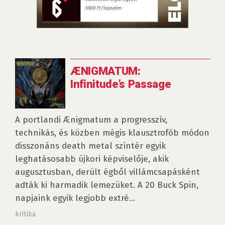
ÆNIGMATUM:
Infinitude’s Passage
A portlandi Ænigmatum a progresszív,
technikás, és közben mégis klausztrofób módon
disszonáns death metal színtér egyik
leghatásosabb újkori képviselője, akik
augusztusban, derült égből villámcsapásként
adták ki harmadik lemezüket. A 20 Buck Spin,
napjaink egyik legjobb extré...
kritika