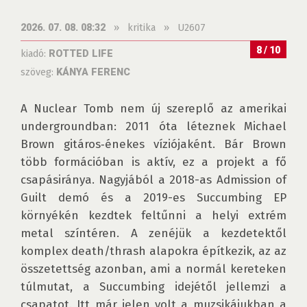
»
kritika
»
U2607
2026. 07. 08. 08:32
8 / 10
kiadó:
ROTTED LIFE
szöveg:
KÁNYA FERENC
A Nuclear Tomb nem új szereplő az amerikai 
undergroundban: 2011 óta léteznek Michael 
Brown gitáros‑énekes víziójaként. Bár Brown 
több formációban is aktív, ez a projekt a fő 
csapásiránya. Nagyjából a 2018-as Admission of 
Guilt demó és a 2019-es Succumbing EP 
környékén kezdtek feltűnni a helyi extrém 
metal színtéren. A zenéjük a kezdetektől 
komplex death/thrash alapokra építkezik, az az 
összetettség azonban, ami a normál kereteken 
túlmutat, a Succumbing idejétől jellemzi a 
csapatot. Itt már jelen volt a muzsikájukban a 