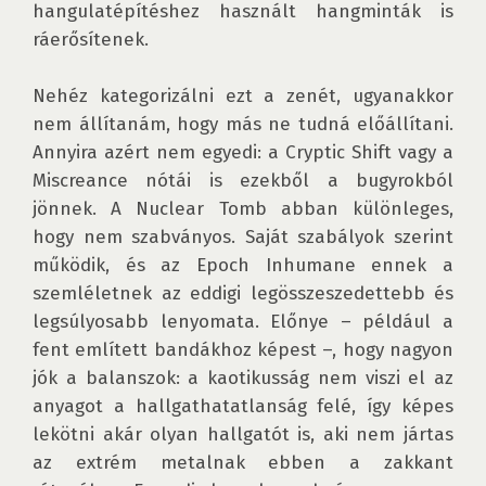
hangulatépítéshez használt hangminták is 
ráerősítenek. 

Nehéz kategorizálni ezt a zenét, ugyanakkor 
nem állítanám, hogy más ne tudná előállítani. 
Annyira azért nem egyedi: a Cryptic Shift vagy a 
Miscreance nótái is ezekből a bugyrokból 
jönnek. A Nuclear Tomb abban különleges, 
hogy nem szabványos. Saját szabályok szerint 
működik, és az Epoch Inhumane ennek a 
szemléletnek az eddigi legösszeszedettebb és 
legsúlyosabb lenyomata. Előnye – például a 
fent említett bandákhoz képest –, hogy nagyon 
jók a balanszok: a kaotikusság nem viszi el az 
anyagot a hallgathatatlanság felé, így képes 
lekötni akár olyan hallgatót is, aki nem jártas 
az extrém metalnak ebben a zakkant 