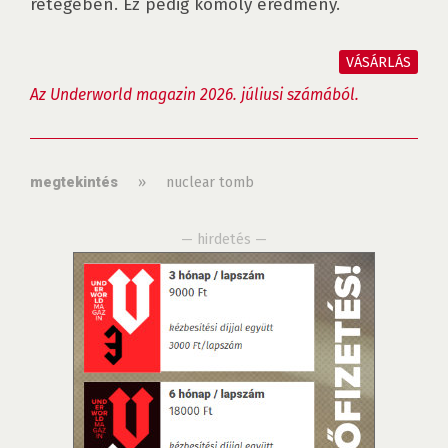
rétegében. Ez pedig komoly eredmény.

VÁSÁRLÁS
Az Underworld magazin 2026. júliusi számából.
»
nuclear tomb
megtekintés
— hirdetés —