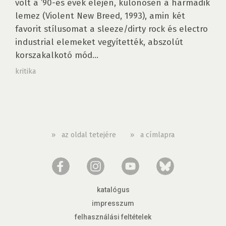
volt a ’90-es évek elején, különösen a harmadik
lemez (Violent New Breed, 1993), amin két
favorit stílusomat a sleeze/dirty rock és electro
industrial elemeket vegyítették, abszolút
korszakalkotó mód...
kritika
»
az oldal tetejére
»
a címlapra
katalógus
impresszum
felhasználási feltételek