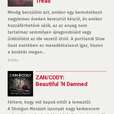
Tread
Mindig becsülöm azt, amikor egy bemutatkozó
nagylemez éveken keresztül készül, és amikor
hozzáférhetővé válik, az az anyag nem
tartalmaz semmilyen újragondolást vagy
űrkitöltést az ide vezető útról. A portlandi Slow
Goat esetében ez maradéktalanul igaz, hiszen
a korábbi megan...
kritika
ZAN/CODY:
Beautiful ’N Damned
Féltem, hogy mit kapok ettől a lemeztől.
A Shotgun Messiah iszonyat nagy kedvencem