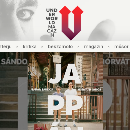
nt
e
rjú
×
kri
t
ik
a
×
beszámo
l
ó
×
magazin
×
műsor