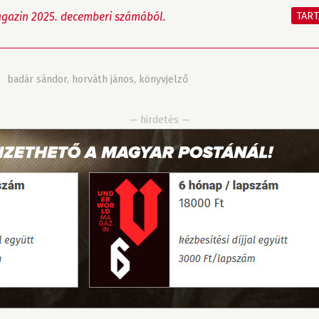
TAR
gazin 2025. decemberi számából.
»
badár sándor
,
horváth jános
,
könyvjelző
— hirdetés —