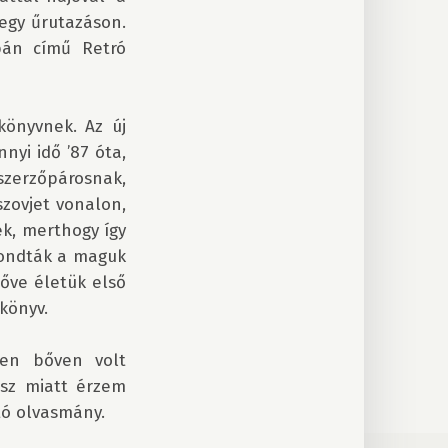
egy űrutazáson. 
pán című Retró 
önyvnek. Az új 
nyi idő ’87 óta, 
szerzőpárosnak, 
zovjet vonalon, 
ek, merthogy így 
mondták a maguk 
ve életük első 
könyv.

en bőven volt 
sz miatt érzem 
ó olvasmány.
