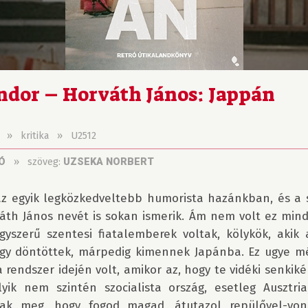
ndor – Horváth János: Jappán
»
kritika
»
U2512
»
szöveg:
Ó
UZSEKA NORBERT
z egyik legközkedveltebb humorista hazánkban, és a s
th János nevét is sokan ismerik. Ám nem volt ez mindi
yszerű szentesi fiatalemberek voltak, kölykök, akik a
úgy döntöttek, márpedig kimennek Japánba. Ez ugye még
rendszer idején volt, amikor az, hogy te vidéki senkiké
lyik nem szintén szocialista ország, esetleg Ausztria
ak meg, hogy fogod magad, átutazol repülővel-vona