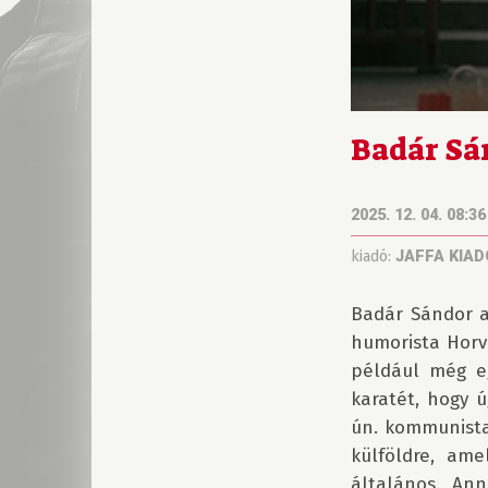
Badár Sá
2025. 12. 04. 08:36
kiadó:
JAFFA KIAD
Badár Sándor a
humorista Horvá
például még eg
karatét, hogy 
ún. kommunista 
külföldre, ame
általános. Ann