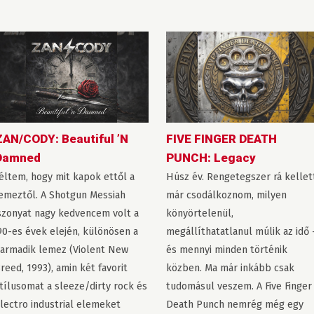
ZAN/CODY: Beautiful ’N
FIVE FINGER DEATH
Damned
PUNCH: Legacy
éltem, hogy mit kapok ettől a
Húsz év. Rengetegszer rá kellet
emeztől. A Shotgun Messiah
már csodálkoznom, milyen
szonyat nagy kedvencem volt a
könyörtelenül,
90-es évek elején, különösen a
megállíthatatlanul múlik az idő 
armadik lemez (Violent New
és mennyi minden történik
reed, 1993), amin két favorit
közben. Ma már inkább csak
tílusomat a sleeze/dirty rock és
tudomásul veszem. A Five Finger
lectro industrial elemeket
Death Punch nemrég még egy