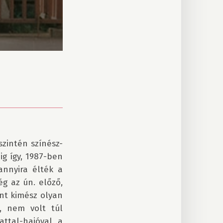
zintén színész-
g így, 1987-ben 
nnyira élték a 
 az ún. előző, 
nt kimész olyan 
, nem volt túl 
ttal-hajóval a 