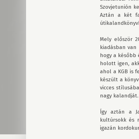
Szovjetunión ke
Aztán a két fa
útikalandkönyvb
Mely először 2
kiadásban van új
hogy a később é
holott igen, ak
ahol a KGB is fe
készült a könyv
vicces stílusá
nagy kalandját.
Így aztán a J
kultúrsokk és 
igazán kordoku