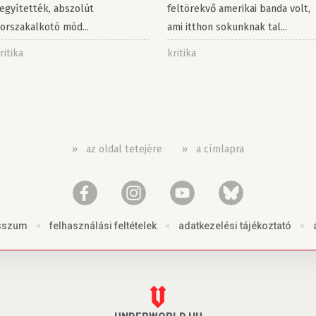
egyítették, abszolút
feltörekvő amerikai banda volt,
orszakalkotó mód...
ami itthon sokunknak tal...
ritika
kritika
»
az oldal tetejére
»
a címlapra
sszum
×
felhasználási feltételek
×
adatkezelési tájékoztató
×