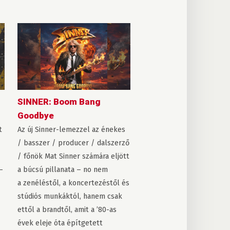
SINNER: Boom Bang
Goodbye
t
Az új Sinner-lemezzel az énekes
/ basszer / producer / dalszerző
/ főnök Mat Sinner számára eljött
–
a búcsú pillanata – no nem
a zenéléstől, a koncertezéstől és
stúdiós munkáktól, hanem csak
ettől a brandtől, amit a ’80-as
évek eleje óta építgetett