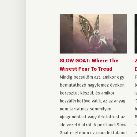
SLOW GOAT: Where The
Wisest Fear To Tread
Mindig becsülöm azt, amikor egy
F
bemutatkozó nagylemez éveken
l
keresztül készül, és amikor
i
hozzáférhetővé válik, az az anyag
’
nem tartalmaz semmilyen
h
újragondolást vagy űrkitöltést az
B
ide vezető útról. A portlandi Slow
s
Goat esetében ez maradéktalanul
e