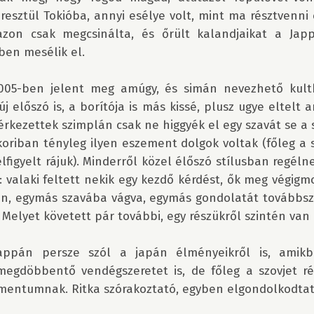
resztül Tokióba, annyi esélye volt, mint ma résztvenni 
zon csak megcsinálta, és őrült kalandjaikat a Jap
en mesélik el.

005-ben jelent meg amúgy, és simán nevezhető kultk
 előszó is, a borítója is más kissé, plusz ugye eltelt an
rkezettek szimplán csak ne higgyék el egy szavát se a 
koriban tényleg ilyen eszement dolgok voltak (főleg a s
lfigyelt rájuk). Minderről közel élőszó stílusban regéln
: valaki feltett nekik egy kezdő kérdést, ők meg végig
ban, egymás szavába vágva, egymás gondolatát továbbsző
 Melyet követett pár további, egy részükről szintén van 
appán persze szól a japán élményeikről is, amikb
megdöbbentő vendégszeretet is, de főleg a szovjet ré
mentumnak. Ritka szórakoztató, egyben elgondolkodtat