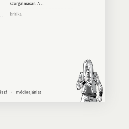
szorgalmasan. A ...
kritika
ászf
×
médiaajánlat