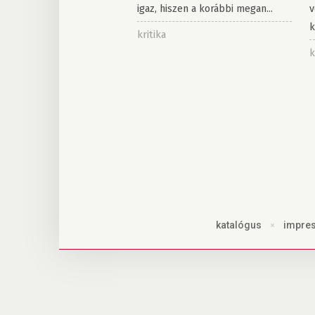
igaz, hiszen a korábbi megan...
v
k
kritika
k
katalógus
×
impre