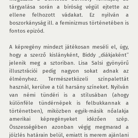
tárgyalása során a bíróság végül ejtette az 
ellene felhozott vádakat. Ez nyilván a 
boszorkányság ill. a feminizmus történetében is 
fontos epizód.

A képregény mindezt játékosan meséli el, úgy, 
hogy a szerző kislányként, Biddy „diákjaként” 
jelenik meg a sztoriban. Lisa Salsi gyönyörű 
illusztrációi pedig nagyon sokat adnak az 
élményhez. Természetközeli színpalettát 
használ, kerülve a túl harsány színeket. Nyilván 
van némi tündéri is a stílusában (ahogy 
különféle tündérnépek is felbukkannak a 
történetben), miközben egyik-másik nőalakja 
amerikai képregényeket idézően szép. 
Összességében azonban végig megmarad a 
jóízlés határain belül, emiatt is merem ajánlani 