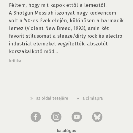
Féltem, hogy mit kapok ettől a lemeztől.
A Shotgun Messiah iszonyat nagy kedvencem
volt a ’90-es évek elején, különösen a harmadik
lemez (Violent New Breed, 1993), amin két
favorit stílusomat a sleeze/dirty rock és electro
industrial elemeket vegyítették, abszolút
korszakalkotó mód...
kritika
»
az oldal tetejére
»
a címlapra
katalógus