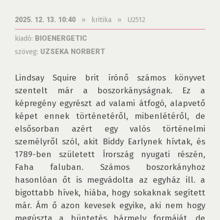
»
kritika
»
U2512
2025. 12. 13. 10:40
kiadó:
BIOENERGETIC
szöveg:
UZSEKA NORBERT
Lindsay Squire brit írónő számos könyvet 
szentelt már a boszorkányságnak. Ez a 
képregény egyrészt ad valami átfogó, alapvető 
képet ennek történetéről, mibenlétéről, de 
elsősorban azért egy valós történelmi 
személyről szól, akit Biddy Earlynek hívtak, és 
1789-ben született Írország nyugati részén, 
Faha faluban. Számos boszorkányhoz 
hasonlóan őt is megvádolta az egyház ill. a 
bigottabb hívek, hiába, hogy sokaknak segített 
már. Ám ő azon kevesek egyike, aki nem hogy 
megúszta a büntetés bármely formáját, de 