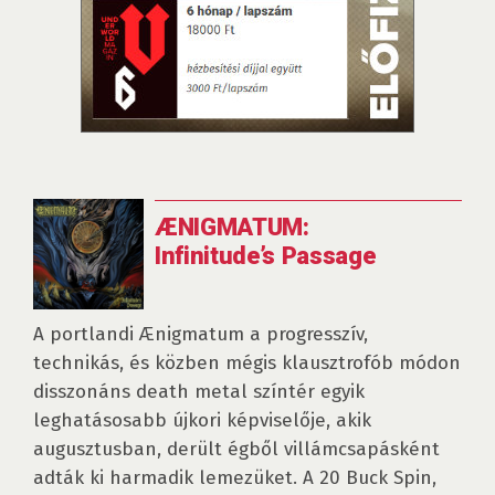
ÆNIGMATUM:
Infinitude’s Passage
A portlandi Ænigmatum a progresszív,
technikás, és közben mégis klausztrofób módon
disszonáns death metal színtér egyik
leghatásosabb újkori képviselője, akik
augusztusban, derült égből villámcsapásként
adták ki harmadik lemezüket. A 20 Buck Spin,