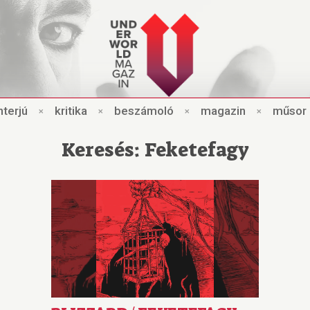
nt
e
rjú
×
kri
t
ik
a
×
beszámo
l
ó
×
magazin
×
műsor
Keresés: Feketefagy