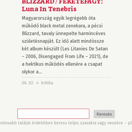
BLIZZARD / FEKETEFAGY:
Luna In Tenebris
Magyarország egyik legrégebb óta
működő black metal zenekara, a pécsi
Blizzard, tavaly ünnepelte harmincéves
születésnapját. Ez idő alatt mindössze
két album készült (Les Litanies De Satan
– 2006, Disengaged From Life – 2021), de
a hektikus működés ellenére a csapat
olykor a...
06. 02. » kritika
tosabb találat érdekében keress teljes szavakra vagy nevekre – pl.