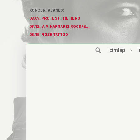
KONCERTAJÁNLÓ:
08.09. PROTEST THE HERO
08.12. V. VIHARSARKI ROCKFE...
08.15. ROSE TATTOO
cí
m
lap
×
i