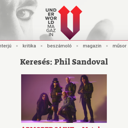
nt
e
rjú
×
kri
t
ik
a
×
beszámo
l
ó
×
magazin
×
műsor
Keresés: Phil Sandoval