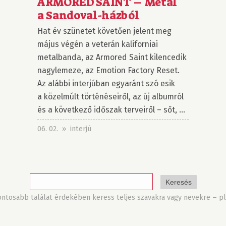
ARMORED SAINT – Metal
a Sandoval-házból
Hat év szünetet követően jelent meg
május végén a veterán kaliforniai
metalbanda, az Armored Saint kilencedik
nagylemeze, az Emotion Factory Reset.
Az alábbi interjúban egyaránt szó esik
a közelmúlt történéseiről, az új albumról
és a következő időszak terveiről – sőt, ...
06. 02. » interjú
tosabb találat érdekében keress teljes szavakra vagy nevekre – pl.