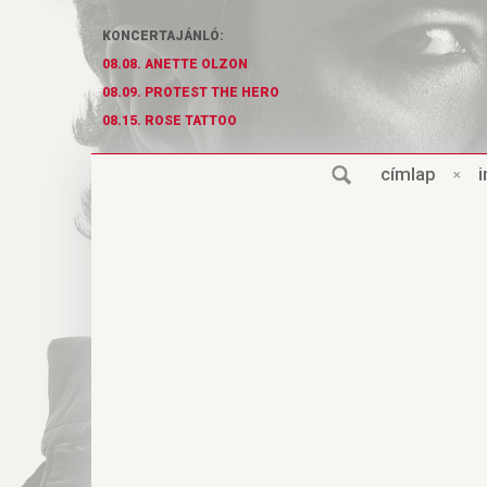
KONCERTAJÁNLÓ:
08.08. ANETTE OLZON
08.09. PROTEST THE HERO
08.15. ROSE TATTOO
cí
m
lap
×
i