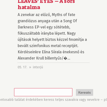
LEAVES' EYES – A sors
hatalma
A zenekar az előző, Myths of Fate
grandiózus anyaga után a Song Of
Darkness EP-vel egy sötétebb,
fókuszáltabb irányba lépett. Nagy
újítások helyett biztos kézzel finomítja a
bevált szimfonikus metal receptjét.
Kérdéseinkre Elina Siirala énekesnő és
Alexander Krull billentyűs/�...
05. 17. » interjú
tosabb találat érdekében keress teljes szavakra vagy nevekre – pl.