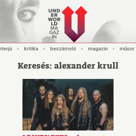
nt
e
rjú
×
kri
t
ik
a
×
beszámo
l
ó
×
magazin
×
műsor
Keresés: alexander krull