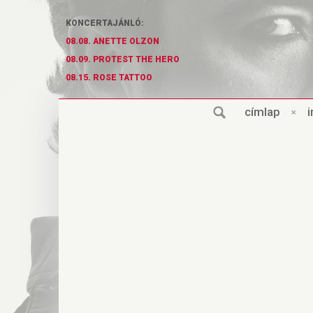
KONCERTAJÁNLÓ:
08.08. ANETTE OLZON
08.09. PROTEST THE HERO
08.15. ROSE TATTOO
cí
m
lap
×
i