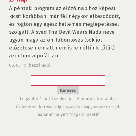
A pénteki program az előző napihoz képest
kicsit korábban, már fél négykor elkezdődött,
és rögtön egy egész kellemes meglepetéssel
szolgált. A svéd The Devil Wears Nada neve
ugyan maga az ön-lábonlövés (sok jót
előzetesen emiatt nem is reméltünk tőlük),
azonban a pofátlan...
06. 05. » beszámoló
Legalább 4 betű szükséges. A pontosabb találat
érdekében keress teljes szavakra vagy nevekre – pl.
'napalm' helyett 'napalm death'.