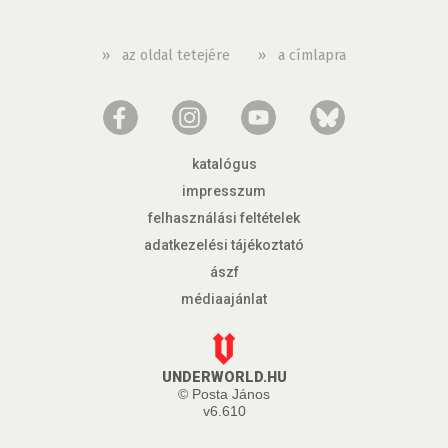
»
az oldal tetejére
»
a címlapra
katalógus
impresszum
felhasználási feltételek
adatkezelési tájékoztató
ászf
médiaajánlat
UNDERWORLD.HU
© Posta János
v6.610