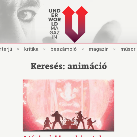
nt
e
rjú
×
kri
t
ik
a
×
beszámo
l
ó
×
magazin
×
műsor
Keresés: animáció