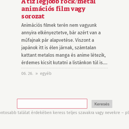
A tíz legjobb rock/metal
animációs film vagy
sorozat
Animációs filmek terén nem vagyunk
annyira elkényeztetve, bár azért van a
műfajnak pár alapvetése. Viszont a
japánok itt is élen járnak, számtalan
kattant metalos manga és anime létezik,
érdemes kicsit kutatni a listánkon túl is....
06. 26. » egyéb
tosabb találat érdekében keress teljes szavakra vagy nevekre – pl.