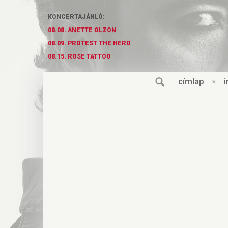
KONCERTAJÁNLÓ:
08.08. ANETTE OLZON
08.09. PROTEST THE HERO
08.15. ROSE TATTOO
cí
m
lap
×
i