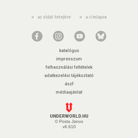
»
az oldal tetejére
»
a címlapra
katalógus
impresszum
felhasználási feltételek
adatkezelési tájékoztató
ászf
médiaajánlat
UNDERWORLD.HU
© Posta János
v6.610