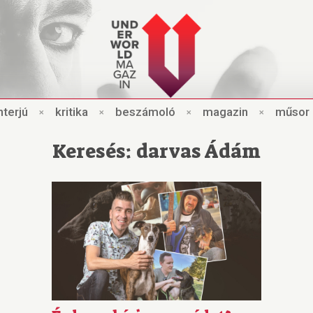
nt
e
rjú
×
kri
t
ik
a
×
beszámo
l
ó
×
magazin
×
műsor
Keresés: darvas Ádám