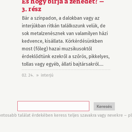
És hogy bírja a zenédet? –
3. rész
Bár a színpadon, a dalokban vagy az
interjúkban ritkán találkozunk velük, de
sok metalzenésznek van valamilyen házi
kedvence, kisállata. Körkérdésünkben
most (főleg) hazai muzsikusoktől
érdeklődtünk ezekről a szőrös, pikkelyes,
tollas vagy egyéb, állati bajtársakról....
02. 24. » interjú
tosabb találat érdekében keress teljes szavakra vagy nevekre – pl.