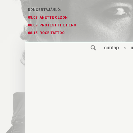
KONCERTAJÁNLÓ:
08.08. ANETTE OLZON
08.09. PROTEST THE HERO
08.15. ROSE TATTOO
cí
m
lap
×
i